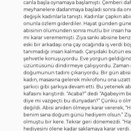
canla başla oynamaya başlamıştı. Çemberi da
meyhanelere dadanmaya başladı sonra da onu
değişik kadınlarla tanıştı. Kadınlar çapkın abi
onunla özlem giderdiler. Hayat günden güne
abisinin ölümünden sonra mutlu bir insan h
mi karar verememişti. Ziya sanki abisine benz
eski bir arkadaşı ona çay ocağında iş verdi böy
tanımadığı insan kalmadı. Çarşıdaki bütün esn
şehvetle konuşuyordu. Eve yorgun geldiğinde
üzüntüsünü dindirmeye çalışıyordu. Zaman ge
doğumunun tadını çıkarıyordu. Bir gün abisin
kadın, masasına gelerek mikrofonu ona uzattı, 
şarkıcı gibi şarkıya devam etti. Bu yetenek a
kafasını karıştırdı. “Acaba?” dedi “Ağabeyim 
diye mi vazgeçti bu dünyadan?” Çünkü o ölm
değildi. Abisi aniden ölmeye karar vererek, “H
benim sana doğum günü hediyem olsun.” Zi
olmuştu bir kere. Tekrar geri dönemezdi. “Ha
hediyesini ölene kadar saklamaya karar verdi.