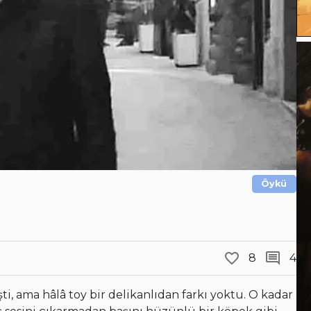
Öykü
8
4
i, ama hâlâ toy bir delikanlıdan farkı yoktu. O kadar