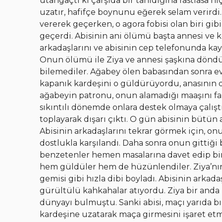
utangaçtı ki çarşıda bir tanıdığına rastlasa h
uzatır, hafifçe boynunu eğerek selam verirdi.
vererek geçerken, o agora fobisi olan biri gib
geçerdi. Abisinin ani ölümü başta annesi ve k
arkadaşlarını ve abisinin cep telefonunda kay
Onun ölümü ile Ziya ve annesi şaşkına döndül
bilemediler. Ağabey ölen babasından sonra ev
kapanık kardeşini o güldürüyordu, anasının 
ağabeyin patronu, onun alamadığı maaşını fazl
sıkıntılı dönemde onlara destek olmaya çalış
toplayarak dışarı çıktı. O gün abisinin bütün a
Abisinin arkadaşlarını tekrar görmek için, onu
dostlukla karşılandı. Daha sonra onun gittiği
benzetenler hemen masalarına davet edip bira
hem güldüler hem de hüzünlendiler. Ziya’nın 
gemisi gibi hızla dibi boyladı. Abisinin arkada
gürültülü kahkahalar atıyordu. Ziya bir anda
dünyayı bulmuştu. Sanki abisi, maçı yarıda b
kardeşine uzatarak maça girmesini işaret etm