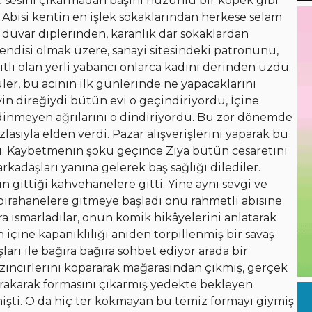
iç sesini çıkarmadan başını hüzünlü bir köpek gibi
 Abisi kentin en işlek sokaklarından herkese selam
i duvar diplerinden, karanlık dar sokaklardan
endisi olmak üzere, sanayi sitesindeki patronunu,
ıtlı olan yerli yabancı onlarca kadını derinden üzdü.
er, bu acının ilk günlerinde ne yapacaklarını
in direğiydi bütün evi o geçindiriyordu, İçine
dinmeyen ağrılarını o dindiriyordu. Bu zor dönemde
asıyla elden verdi. Pazar alışverişlerini yaparak bu
tı. Kaybetmenin şoku geçince Ziya bütün cesaretini
rkadaşları yanına gelerek baş sağlığı dilediler.
n gittiği kahvehanelere gitti. Yine aynı sevgi ve
 birahanelere gitmeye başladı onu rahmetli abisine
 ısmarladılar, onun komik hikâyelerini anlatarak
içine kapanıklılığı aniden torpillenmiş bir savaş
şları ile bağıra bağıra sohbet ediyor arada bir
 zincirlerini kopararak mağarasından çıkmış, gerçek
ırakarak formasını çıkarmış yedekte bekleyen
işti. O da hiç ter kokmayan bu temiz formayı giymiş