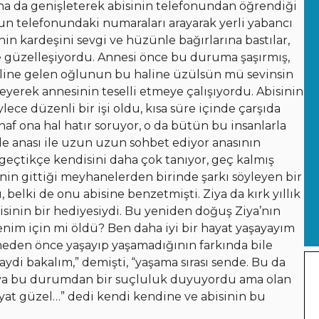
ha da genişleterek abisinin telefonundan öğrendiği
n telefonundaki numaraları arayarak yerli yabancı
nin kardeşini sevgi ve hüzünle bağırlarına bastılar,
 güzelleşiyordu. Annesi önce bu duruma şaşırmış,
aline gelen oğlunun bu haline üzülsün mü sevinsin
eyerek annesinin teselli etmeye çalışıyordu. Abisinin
lece düzenli bir işi oldu, kısa süre içinde çarşıda
af ona hal hatır soruyor, o da bütün bu insanlarla
 anası ile uzun uzun sohbet ediyor anasının
çtikçe kendisini daha çok tanıyor, geç kalmış
in gittiği meyhanelerden birinde şarkı söyleyen bir
belki de onu abisine benzetmişti. Ziya da kırk yıllık
bisinin bir hediyesiydi. Bu yeniden doğuş Ziya’nın
benim için mi öldü? Ben daha iyi bir hayat yaşayayım
eden önce yaşayıp yaşamadığının farkında bile
aydi bakalım,” demişti, “yaşama sırası sende. Bu da
ya bu durumdan bir suçluluk duyuyordu ama olan
yat güzel…” dedi kendi kendine ve abisinin bu