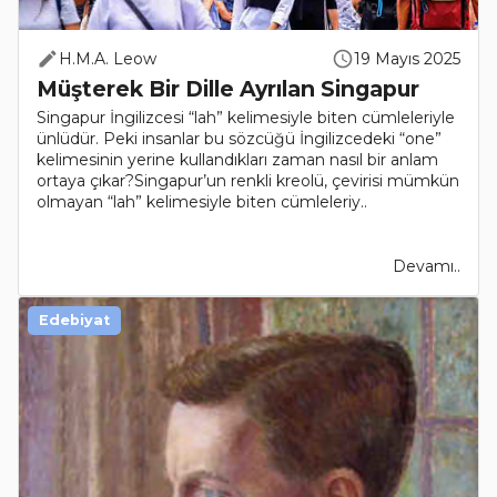
H.M.A. Leow
19 Mayıs 2025
Müşterek Bir Dille Ayrılan Singapur
Singapur İngilizcesi “lah” kelimesiyle biten cümleleriyle
ünlüdür. Peki insanlar bu sözcüğü İngilizcedeki “one”
kelimesinin yerine kullandıkları zaman nasıl bir anlam
ortaya çıkar?Singapur’un renkli kreolü, çevirisi mümkün
olmayan “lah” kelimesiyle biten cümleleriy..
Devamı..
Edebiyat