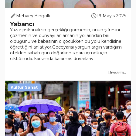
Mehveş Bingöllü
19 Mayıs 2025
Yabancı
Yazar psikanalizin gerçekliği görmenin, onun şifresini
çözmenin ve dünyayı anlamanın yollarından biri
olduğunu ve babasının o çocukken bu yolu kendisine
öğrettiğini anlatıyor.Geceyarısı yorgun argın vardığım
otelden sabah gün doğarken sigara içmek için
çıktığımda, karşımda kararmış duvarlarıy..
Devamı..
Kültür Sanat