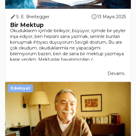
S. E. Breitegger
13 Mayıs 2025
Bir Mektup
Okuduklarım içimde birikiyor, büyüyor, içimde bir şeyler
inşa ediyor, ben hepsini sana yazmak, seninle bunları
konuşmak ihtiyacı duyuyorum.Sevgili dostum, Bu ara
çok okudum, okuduklarımla ne yapacağımı
bilemiyorum bazen, ben de sana bir mektup yazmaya
karar verdim. Mektuplar hayatımızdan ç..
Devamı..
Edebiyat