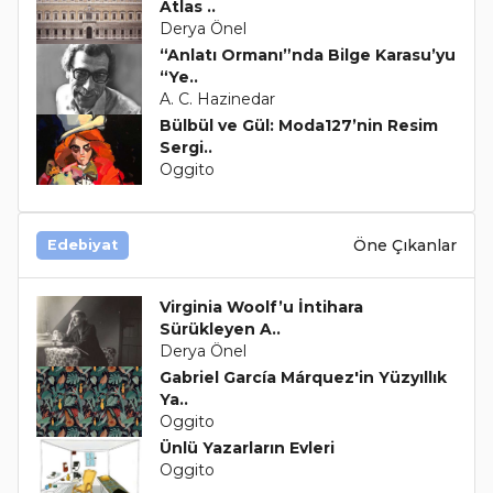
Atlas ..
Derya Önel
“Anlatı Ormanı”nda Bilge Karasu’yu
“Ye..
A. C. Hazinedar
Bülbül ve Gül: Moda127’nin Resim
Sergi..
Oggito
Öne Çıkanlar
Edebiyat
Virginia Woolf’u İntihara
Sürükleyen A..
Derya Önel
Gabriel García Márquez'in Yüzyıllık
Ya..
Oggito
Ünlü Yazarların Evleri
Oggito