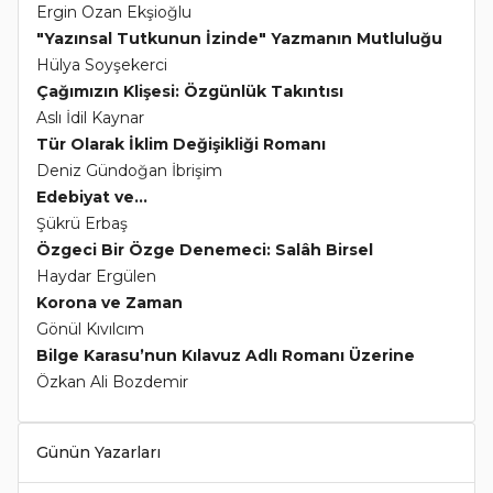
Ergin Ozan Ekşioğlu
"Yazınsal Tutkunun İzinde" Yazmanın Mutluluğu
Hülya Soyşekerci
Çağımızın Klişesi: Özgünlük Takıntısı
Aslı İdil Kaynar
Tür Olarak İklim Değişikliği Romanı
Deniz Gündoğan İbrişim
Edebiyat ve...
Şükrü Erbaş
Özgeci Bir Özge Denemeci: Salâh Birsel
Haydar Ergülen
Korona ve Zaman
Gönül Kıvılcım
Bilge Karasu’nun Kılavuz Adlı Romanı Üzerine
Özkan Ali Bozdemir
Günün Yazarları