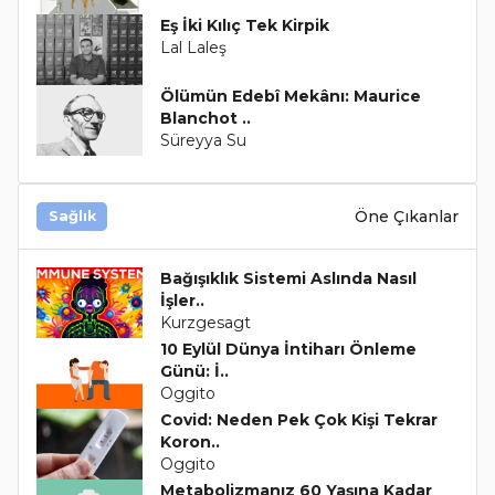
Eş İki Kılıç Tek Kirpik
Lal Laleş
Ölümün Edebî Mekânı: Maurice
Blanchot ..
Süreyya Su
Öne Çıkanlar
Sağlık
Bağışıklık Sistemi Aslında Nasıl
İşler..
Kurzgesagt
10 Eylül Dünya İntiharı Önleme
Günü: İ..
Oggito
Covid: Neden Pek Çok Kişi Tekrar
Koron..
Oggito
Metabolizmanız 60 Yaşına Kadar