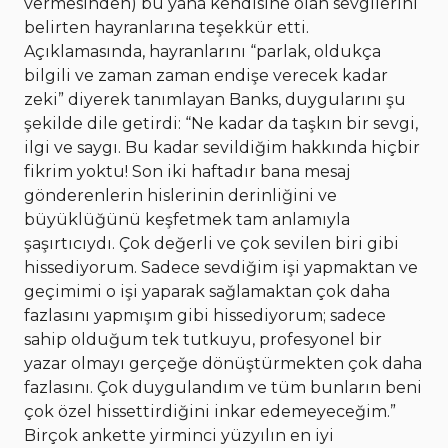
vermesinden) bu yana kendisine olan sevgilerini
belirten hayranlarına teşekkür etti.
Açıklamasında, hayranlarını “parlak, oldukça
bilgili ve zaman zaman endişe verecek kadar
zeki” diyerek tanımlayan Banks, duygularını şu
şekilde dile getirdi: “Ne kadar da taşkın bir sevgi,
ilgi ve saygı. Bu kadar sevildiğim hakkında hiçbir
fikrim yoktu! Son iki haftadır bana mesaj
gönderenlerin hislerinin derinliğini ve
büyüklüğünü keşfetmek tam anlamıyla
şaşırtıcıydı. Çok değerli ve çok sevilen biri gibi
hissediyorum. Sadece sevdiğim işi yapmaktan ve
geçimimi o işi yaparak sağlamaktan çok daha
fazlasını yapmışım gibi hissediyorum; sadece
sahip olduğum tek tutkuyu, profesyonel bir
yazar olmayı gerçeğe dönüştürmekten çok daha
fazlasını. Çok duygulandım ve tüm bunların beni
çok özel hissettirdiğini inkar edemeyeceğim.”
Birçok ankette yirminci yüzyılın en iyi