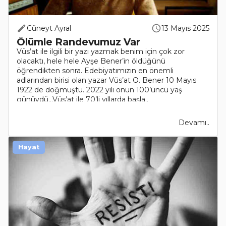
Cüneyt Ayral
13 Mayıs 2025
Ölümle Randevumuz Var
Vüs’at ile ilgili bir yazı yazmak benim için çok zor
olacaktı, hele hele Ayşe Bener’in öldüğünü
öğrendikten sonra. Edebiyatımızın en önemli
adlarından birisi olan yazar Vüs’at O. Bener 10 Mayıs
1922 de doğmuştu. 2022 yılı onun 100’üncü yaş
günüydü…Vüs’at ile 70’li yıllarda başla..
Devamı..
Hayat