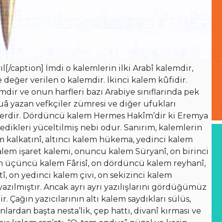
l[/caption] İmdi o kalemlerin ilki Arabî kalemdir,
değer verilen o kalemdir. İkinci kalem kûfidir.
dir ve onun harfleri bazı Arabiye sınıflarında pek
duâ yazan vefkçiler zümresi ve diğer ufukları
şlerdir. Dördüncü kalem Hermes Hakîm’dir ki Eremya
dikleri yüceltilmiş nebi odur. Sanırım, kalemlerin
m kalkatınî, altıncı kalem hükema, yedinci kalem
lem işaret kalemi, onuncu kalem Süryanî, on birinci
on üçüncü kalem Fârisî, on dördüncü kalem reyhanî,
î, on yedinci kalem çivi, on sekizinci kalem
e yazılmıştır. Ancak ayrı ayrı yazılışlarını gördüğümüz
r. Çağın yazıcılarının altı kalem saydıkları sülüs,
nlardan başta nesta’lik, çep hattı, divanî kırması ve