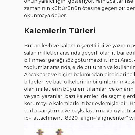
onun yaraıcılığını gösteriyor. Yalnızca tarihs
zamanının kültürünün ötesine geçen bir den
okunmaya değer.
Kalemlerin Türleri
Bütün levh ve kalemin şerefliliği ve yazının 
salan milletler arasında geçerli olan itibar e
bilinmesi gereği söz götürmezdir. İmdi Arap, 
toplumlar arasında, elde bulunan ve kullanılm
Ancak tarz ve biçim bakımından birbirlerine b
bilgeleri ve batı ülkelerinin bilginlerinin kesi
olan milletlerin büyüleri, tılsımları ve onların
ve yazı yazanları bazı kalemleri de seçmişlerd
korumayı o kalemlerle itibar eylemişlerdir. Ha
türlü karıştırma ve başkalaştırma yoluyla, tıls
id="attachment_8320" align="aligncenter" w