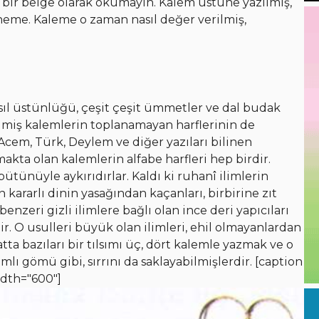
el bir belge olarak okumayın. Kalem üstüne yazılmış,
eme. Kaleme o zaman nasıl değer verilmiş,
asıl üstünlüğü, çeşit çeşit ümmetler ve dal budak
dilmiş kalemlerin toplanamayan harflerinin de
Acem, Türk, Deylem ve diğer yazıları bilinen
akta olan kalemlerin alfabe harfleri hep birdir.
ütünüyle aykırıdırlar. Kaldı ki ruhanî ilimlerin
n kararlı dinin yasağından kaçanları, birbirine zıt
 benzeri gizli ilimlere bağlı olan ince deri yapıcıları
ir. O usulleri büyük olan ilimleri, ehil olmayanlardan
tta bazıları bir tılsımı üç, dört kalemle yazmak ve o
ımlı gömü gibi, sırrını da saklayabilmişlerdir. [caption
idth="600"]