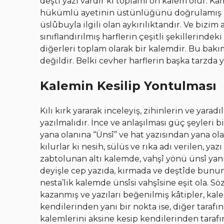
deştî yazı vardır ki toplamı on kalem olur. Ka
hükümlü ayetinin üstünlüğünü doğrulamış idü
üslûbuyla ilgili olan aykırılıktandır. Ve bizim
sınıflandırılmış harflerin çeşitli şekillerinde
diğerleri toplam olarak bir kalemdir. Bu b
değildir. Belki cevher harflerin başka tarzda y
Kalemin Kesilip Yontulması
Kılı kırk yararak inceleyiş, zihinlerin ve yarad
yazılmalıdır. İnce ve anlaşılması güç şeyleri 
yana olanına “Ünsî” ve hat yazısından yana ola
kılurlar ki nesih, sülüs ve rıka adı verilen, yaz
zabtolunan altı kalemde, vahşî yönü ünsî yanı
deyişle cep yazıda, kırmada ve deştîde bunun te
nesta’lik kalemde ünsîsi vahşîsine eşit ola. S
kazanmış ve yazıları beğenilmiş kâtipler, kale
kendilerinden yanı bir nokta ise, diğer tarafın
kalemlerini aksine kesip kendilerinden tarafın