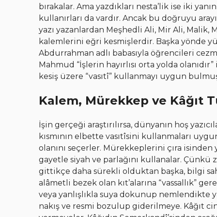
bırakalar. Ama yazdıkları nesta’lik ise iki yanın
kullanırları da vardır. Ancak bu doğruyu aray
yazı yazanlardan Meşhedli Ali, Mir Ali, Mali
kalemlerini eğri kesmişlerdir. Başka yönde y
Abdurrahman adlı babasıyla öğrencileri cezm
Mahmud “İşlerin hayırlısı orta yolda olanıdı
kesiş üzere “vasıtî” kullanmayı uygun bulmu
Kalem, Mürekkep ve Kâğıt Tü
İşin gerçeği araştırılırsa, dünyanın hoş yazıcıl
kısmının elbette vasıtîsini kullanmaları uygu
olanını seçerler. Mürekkeplerini çıra isinden
gayetle siyah ve parlağını kullanalar. Çünkü z
gittikçe daha sürekli olduktan başka, bilgi s
alâmetli bezek olan kıt’alarına “vassallık” gere
veya yanlışlıkla suya dokunup nemlendikte y
nakış ve resmi bozulup giderilmeye. Kâğıt ci