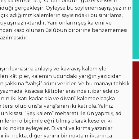
mış kalem san’atı, “O, tam ondur” güzel ve kesin
ği gerçekleşir. Öyleyse bu söylenen sayış, yazının
 açıkladığımız kalemlerin sayısındaki bu sınırlama,
ki uyuşmazlıktandır. Yani onların şeş kalemi ve
akımdan kasd olunan üslûbun birbirine benzememesi
azılmasıdır.
ılışın levhasına anlayış ve kavrayış kalemiyle
bilen kâtipler, kalemin ucundaki yarığın yazıcıdan
n şakkına “Vahşî” adını verirler. Ve bu manayı tahkik
ı yazmada, kısacası kâtipler arasında itibar edelip
nın iki katı kadar ola ve divanî kalemde başka
rsi olup ünsîsi vahşîsinin iki katı ola. Yalnız
özün kısası, “Şeş kalem” mehareti ile ün yapmış, ad
mlerini o biçimle eğriltilmiş olarak keseler ki
ı iki nokta eyleyeler. Divanî ve kırma yazanlar
ı iki nokta, diğer yanını bir nokta miktarınca