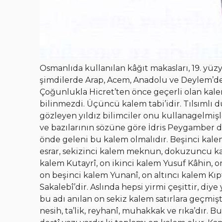
Osmanlıda kullanılan kâğıt makasları, 19. yüzyı
şimdilerde Arap, Acem, Anadolu ve Deylem’de 
Çoğunlukla Hicret’ten önce geçerli olan kalem
bilinmezdi. Üçüncü kalem tabi’idir. Tılsımlı 
gözleyen yıldız bilimciler onu kullanagelmi
ve bazılarının sözüne göre İdris Peygamber de
önde geleni bu kalem olmalıdır. Beşinci kale
esrar, sekizinci kalem meknun, dokuzuncu ka
kalem Kutayrî, on ikinci kalem Yusuf Kâhin, 
on beşinci kalem Yunanî, on altıncı kalem Kıpt
Sakalebî’dir. Aslında hepsi yirmi çeşittir, diy
bu adı anılan on sekiz kalem satırlara geçmişti
nesih, ta’lik, reyhanî, muhakkak ve rıka’dır. Bu