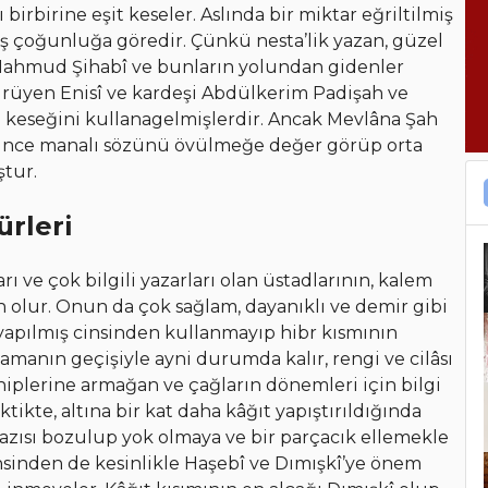
ı birbirine eşit keseler. Aslında bir miktar eğriltilmiş
ış çoğunluğa göredir. Çünkü nesta’lik yazan, güzel
k, Mahmud Şihabî ve bunların yolundan gidenler
ürüyen Enisî ve kardeşi Abdülkerim Padişah ve
 keseğini kullanagelmişlerdir. Ancak Mevlâna Şah
r” ince manalı sözünü övülmeğe değer görüp orta
ştur.
rleri
arı ve çok bilgili yazarları olan üstadlarının, kalem
n olur. Onun da çok sağlam, dayanıklı ve demir gibi
 yapılmış cinsinden kullanmayıp hibr kısmının
amanın geçişiyle ayni durumda kalır, rengi ve cilâsı
ahiplerine armağan ve çağların dönemleri için bilgi
ktikte, altına bir kat daha kâğıt yapıştırıldığında
azısı bozulup yok olmaya ve bir parçacık ellemekle
nsinden de kesinlikle Haşebî ve Dımışkî’ye önem