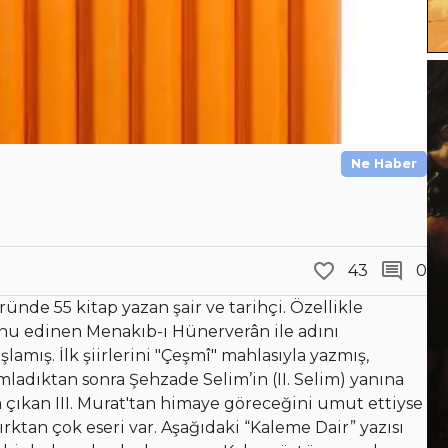
Ne Haber
43
0
ründe 55 kitap yazan şair ve tarihçi. Özellikle
konu edinen Menakıb-ı Hünerverân ile adını
lamış. İlk şiirlerini "Çeşmî" mahlasıyla yazmış,
amladıktan sonra Şehzade Selim’in (II. Selim) yanına
ta çıkan III. Murat'tan himaye göreceğini umut ettiyse
rktan çok eseri var. Aşağıdaki “Kaleme Dair” yazısı