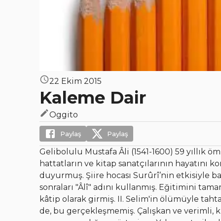
22 Ekim 2015
Kaleme Dair
Oggito
Paylaş
Paylaş
Gelibolulu Mustafa Âli (1541-1600) 59 yıllık öm
hattatların ve kitap sanatçılarının hayatını 
duyurmuş. Şiire hocası Surûrî’nin etkisiyle baş
sonraları "Âlî" adını kullanmış. Eğitimini tam
kâtip olarak girmiş. II. Selim'in ölümüyle tah
de, bu gerçekleşmemiş. Çalışkan ve verimli, kı