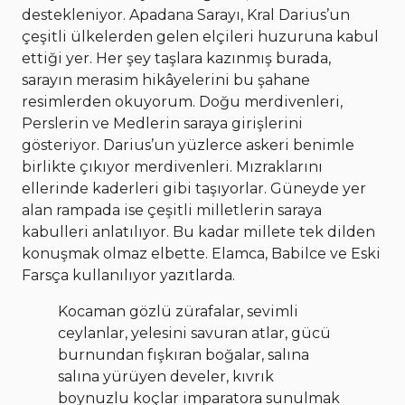
destekleniyor. Apadana Sarayı, Kral Darius’un
çeşitli ülkelerden gelen elçileri huzuruna kabul
ettiği yer. Her şey taşlara kazınmış burada,
sarayın merasim hikâyelerini bu şahane
resimlerden okuyorum. Doğu merdivenleri,
Perslerin ve Medlerin saraya girişlerini
gösteriyor. Darius’un yüzlerce askeri benimle
birlikte çıkıyor merdivenleri. Mızraklarını
ellerinde kaderleri gibi taşıyorlar. Güneyde yer
alan rampada ise çeşitli milletlerin saraya
kabulleri anlatılıyor. Bu kadar millete tek dilden
konuşmak olmaz elbette. Elamca, Babilce ve Eski
Farsça kullanılıyor yazıtlarda.
Kocaman gözlü zürafalar, sevimli
ceylanlar, yelesini savuran atlar, gücü
burnundan fışkıran boğalar, salına
salına yürüyen develer, kıvrık
boynuzlu koçlar imparatora sunulmak