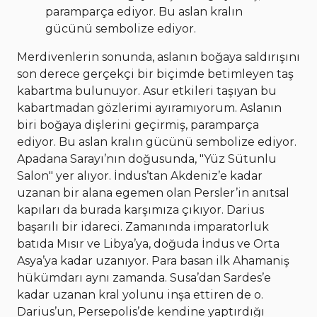
paramparça ediyor. Bu aslan kralın
gücünü sembolize ediyor.
Merdivenlerin sonunda, aslanın boğaya saldırışını
son derece gerçekçi bir biçimde betimleyen taş
kabartma bulunuyor. Asur etkileri taşıyan bu
kabartmadan gözlerimi ayıramıyorum. Aslanın
biri boğaya dişlerini geçirmiş, paramparça
ediyor. Bu aslan kralın gücünü sembolize ediyor.
Apadana Sarayı’nın doğusunda, "Yüz Sütunlu
Salon" yer alıyor. İndus’tan Akdeniz’e kadar
uzanan bir alana egemen olan Persler’in anıtsal
kapıları da burada karşımıza çıkıyor. Darius
başarılı bir idareci. Zamanında imparatorluk
batıda Mısır ve Libya’ya, doğuda İndus ve Orta
Asya’ya kadar uzanıyor. Para basan ilk Ahamaniş
hükümdarı aynı zamanda. Susa’dan Sardes’e
kadar uzanan kral yolunu inşa ettiren de o.
Darius’un, Persepolis’de kendine yaptırdığı