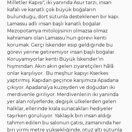
Milletler Kapısı", iki yanında Asur tarzı, insan
kafalı ve kanatlı çok büyük boğaların
bulunduğu, dört sütunla desteklenen bir kapı.
Lamassu adlı insan başlı kanatlı boğalar.
Mezopotamya mitolojisinin olmazsa olmaz
kahramanı olan Lamassu’nun görevi kenti
korumak. Gerçi İskender esip geldiğinde bu
görevi yerine getiremiyor insan başlı boğalar.
Koruyamıyorlar kenti Büyük İskender’in
hışmından. Akın akın gelen ziyaretçileri hâlâ
onlar karşılıyor.
Bu meşhur kapıyı Kserkes
yaptırmış. Kapıdan geçince karşımıza Apadana
çıkıyor. Apadana’ya kuzeyden ve doğudan iki
merdivenle giriliyor. Merdivenlerin iki yanında
yer alan rölyeflerde, değişik ülkelerden gelen
halklar, ellerinde krala sunacakları hediyeler
taşırken görülüyor. Yaklaşık bin insan aldığı
tahmin edilen bu salonun çatısı, zamanında her
biri yirmi metre yüksekliğinde, otuz altı sütunla