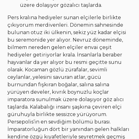
üzere dolaşıyor gözalıcı taşlarda.
Pers kralına hediyeler sunan elçilerle birlikte
çıkıyorum merdivenleri. Dönemin sahnesinde
bulunan otuz iki ülkenin, sekiz yüz kadar elçisi
bu seremonide yer alıyor. Nevruz döneminde,
bilmem nereden gelen elçiler envai çeşit
hediyeler getiriyorlar krala. İnsanlarla beraber
hayvanlar da yer alıyor bu resmi geçitte sunu
olarak. Kocaman gözlü zürafalar, sevimli
ceylanlar, yelesini savuran atlar, gücü
burnundan fışkıran boğalar, salına salına
yürüyen develer, kıvrık boynuzlu koçlar
imparatora sunulmak üzere dolaşıyor göz alıcı
taşlarda. Kalabalığı insanı şaşkına çeviren elçi
güruhuyla birlikte sessizce yürüyorum.
Persepolis’in en sevdiğim bölümü burası.
İmparatorluğun dört bir yanından gelen halkları
kendine özgü kıyafetleriyle seyretmek geçmiş