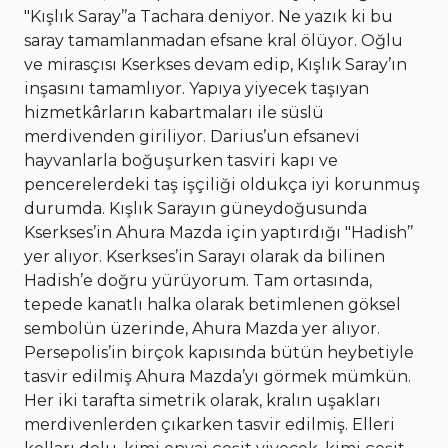
"Kışlık Saray’’a Tachara deniyor. Ne yazık ki bu
saray tamamlanmadan efsane kral ölüyor. Oğlu
ve mirasçısı Kserkses devam edip, Kışlık Saray’ın
inşasını tamamlıyor. Yapıya yiyecek taşıyan
hizmetkârların kabartmaları ile süslü
merdivenden giriliyor. Darius’un efsanevi
hayvanlarla boğuşurken tasviri kapı ve
pencerelerdeki taş işçiliği oldukça iyi korunmuş
durumda. Kışlık Sarayın güneydoğusunda
Kserkses’in Ahura Mazda için yaptırdığı "Hadish’’
yer alıyor. Kserkses’in Sarayı olarak da bilinen
Hadish’e doğru yürüyorum. Tam ortasında,
tepede kanatlı halka olarak betimlenen göksel
sembolün üzerinde, Ahura Mazda yer alıyor.
Persepolis’in birçok kapısında bütün heybetiyle
tasvir edilmiş Ahura Mazda’yı görmek mümkün.
Her iki tarafta simetrik olarak, kralın uşakları
merdivenlerden çıkarken tasvir edilmiş. Elleri