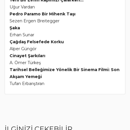
Yeni Bir Evrim Kapımızı Çalarken...
Uğur Vardan
Pedro Paramo Bir Mihenk Taşı
Sezen Ergen Breitegger
Şaka
Erhan Sunar
Çağdaş Felsefede Korku
Alper Güngör
Cinayet Şarkıları
A. Ömer Türkeş
Tarihsel Belleğimize Yönelik Bir Sinema Filmi: Son
Akşam Yemeği
Tufan Erbarıştıran
İLGİNİZİ ÇEKEBİLİR