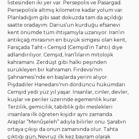
listesinden iki yer var. Persepolis ve Pasargad.
Persepolis’e altmış kilometre kadar yolum var.
Planladığım gibi saat dokuzda tam da açıldığı
saatte oradayım. Darius’un kurduğu efsanevi
kent önümde tüm ihtişamıyla uzanıyor. İran’ın
antikçağ mirasının en büyük simgesi olan kent,
Farsçada Taht-ı Cemşid (Cemşid’in Tahtı) diye
adlandırılıyor. Cemşid, İran’lıların mitolojik
kahramanı. Zerdüşt gibi halkı peşinden
sürükleyen bir kahraman. Firdevsi’nin
Şahnamesi’nde en başlarda yerini alıyor.
Pişdadiler Hanedanı’nın dördüncü hükümdarı
Cemşid yedi yüz yıl yaşar. İnsanlar, cinler, devler,
kuşlar ve periler üzerinde egemenlik kurar.
Terzilik, gemicilik, tabiblik gibi meslekleri
insanlara ilk öğreten kişidir aynı zamanda.
Araplar ‘’Menûşeleh’’ adıyla bilirler onu. Şarabın
ortaya çıkışı da onun zamanında olur. Tahta
çıktığı gün, Nevruz ilk kez bayram olarak