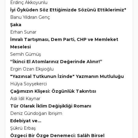
Erdinç Akkoyunlu
İyi Öyküden Söz Ettiğimizde Sözünü Ettiklerimiz*
Banu Yıldıran Genç
Şaka
Erhan Sunar
İmralı Tartışması, Dem Parti, CHP ve Memleket
Meselesi
Semih Gümüş
“İkinci El Atomlarınız Değerinde Alınır!”
Ergin Ozan Ekşioğlu
"Yazınsal Tutkunun İzinde" Yazmanın Mutluluğu
Hülya Soyşekerci
Çağımızın Klişesi: Özgünlük Takıntısı
Aslı İdil Kaynar
Tür Olarak İklim Değişikliği Romanı
Deniz Gündoğan İbrişim
Edebiyat ve...
Şükrü Erbaş
Özgeci Bir Özge Denemeci: Salâh Birsel