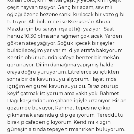
kolları dolu, kimi envai çeşit yiyecek, kimi çeşit
çeşit hayvan taşıyor. Genç bir adam, sevimli
oğlağı özene bezene sanki kırılacak bir vazo gibi
tutuyor. Alt bölümde ise Kserkses’in Ahura
Mazda için bu sarayı inşa ettiği yazıyor.
Saat
henüz 10.30 olmasına rağmen çok sıcak. Yerden
gökten ateş yağıyor. Soğuk içecek bir şeyler
bulabileceğim yer var mı diye etrafa bakıyorum.
Kentin öbür ucunda kafeye benzer bir mekân
görünüyor. Dilim damağıma yapışmış halde
oraya doğru yürüyorum. Litrelerce su içtikten
sonra bir de kavun suyu alıyorum. Hayatımda
içtiğim en güzel kavun suyu bu. Biraz oturup
keyif çatmak istiyorum ama vakit yok. Rahmet
Dağı karşımda tüm şahaneliğiyle uzanıyor. Bir an
gözümde büyüyor, Rahmet tepesine çıkıp
çıkmamak arasında gidip geliyorum. Tereddütü
bırakıp cafeden çıkıyorum. Kendimi kızgın
güneşin altında tepeye tırmanırken buluyorum.