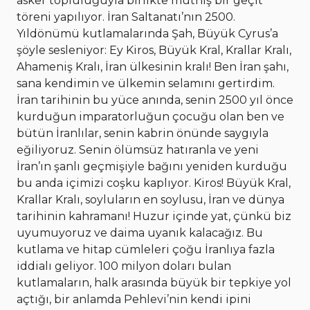
asker topluluğuyla birlikte müthiş bir geçit
töreni yapılıyor. İran Saltanatı’nın 2500.
Yıldönümü kutlamalarında Şah, Büyük Cyrus’a
şöyle sesleniyor: Ey Kiros, Büyük Kral, Krallar Kralı,
Ahameniş Kralı, İran ülkesinin kralı! Ben İran şahı,
sana kendimin ve ülkemin selamını gertirdim.
İran tarihinin bu yüce anında, senin 2500 yıl önce
kurduğun imparatorluğun çocuğu olan ben ve
bütün İranlılar, senin kabrin önünde saygıyla
eğiliyoruz. Senin ölümsüz hatıranla ve yeni
İran’ın şanlı geçmişiyle bağını yeniden kurduğu
bu anda içimizi coşku kaplıyor. Kiros! Büyük Kral,
Krallar Kralı, soyluların en soylusu, İran ve dünya
tarihinin kahramanı! Huzur içinde yat, çünkü biz
uyumuyoruz ve daima uyanık kalacağız. Bu
kutlama ve hitap cümleleri çoğu İranlıya fazla
iddialı geliyor. 100 milyon doları bulan
kutlamaların, halk arasında büyük bir tepkiye yol
açtığı, bir anlamda Pehlevi’nin kendi ipini