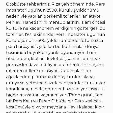
Otobüste rehberimiz, Rıza Şah döneminde, Pers
İmparatorluğu’nun 2500. kuruluş yıldönümü
nedeniyle yapılan görkemli törenleri anlatıyor.
Pehlevi Hanedanı’nı mensuplarının, İslam öncesi
kültüre ne kadar önem verdiğinin göstergesi bu
törenler. 1971 ekiminde, Pers İmparatorluğu’nun
kuruluşunun 2500. yıldönümünde, fütursuzca
para harcayarak yapılan bu kutlamalar dünya
basınında büyük bir yankı uyandırıyor. Tüm
ülkelerden, krallar, devlet başkanları, prens ve
prensesler davet ediliyor, bu törenlerin ihtişamı
dilerden dillere dolaşıyor. Kutlamalar için
ağaçlandırılıp ormana dönüştürülen alana,
dünya sosyetesine hazırlanan çadırlar kuruluyor,
konuklar için helikopterler hazırlanıyor kısacası
hiçbir masraftan kaçınılmıyor. Tören günü, Şah
bir Pers Kralı ve Farah Diba’da bir Pers Kraliçesi
kostümüyle çıkıyor meydana. Hayli kalabalık bir