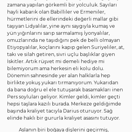
zamana yapılan görkemli bir yolculuk. Sayıları
hayli kabarık olan Babilliler ve Ermeniler,
hürmetlerini de ellerindeki değerli mallar gibi
taşıyan Lidyalılar, yine aynı saygıyla kumaş ve
yün yığınlarını sarıp sarmalamış İyonyalılar,
omuzlarında ne taşıdığını pek de belli olmayan
Etiyopyalılar, koçlarını kapıp gelen Suriyeliler, at,
takı ve silah getiren, sivri uçlu başlıklar giyen
İskitler. Artık rüşvet mi demeli hediye mi
bilemiyorum ama herkesin eli kolu dolu.
Dönemin sahnesinde yer alan halklarla hep
birlikte yokuş yukarı tırmanıyorum. Yukarıdan
da bana doğru el ele tutuşarak basamakları inen
Pers soyluları geliyor. Kimler geldi, kimler geçti
hepsi taşlara kazılı burada. Merkeze geldiğimde
başında kraliyet tacıyla Darius oturuyor. Sağ
elinde haklı bir gururla kraliyet asasını tutuyor.
Aslanın biri boğaya dişlerini geçirmiş,