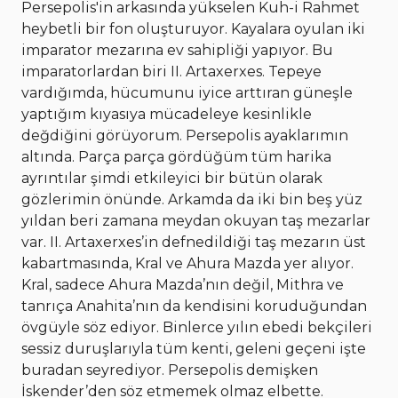
Persepolis'in arkasında yükselen Kuh-i Rahmet
heybetli bir fon oluşturuyor. Kayalara oyulan iki
imparator mezarına ev sahipliği yapıyor. Bu
imparatorlardan biri II. Artaxerxes. Tepeye
vardığımda, hücumunu iyice arttıran güneşle
yaptığım kıyasıya mücadeleye kesinlikle
değdiğini görüyorum. Persepolis ayaklarımın
altında. Parça parça gördüğüm tüm harika
ayrıntılar şimdi etkileyici bir bütün olarak
gözlerimin önünde. Arkamda da iki bin beş yüz
yıldan beri zamana meydan okuyan taş mezarlar
var. II. Artaxerxes’in defnedildiği taş mezarın üst
kabartmasında, Kral ve Ahura Mazda yer alıyor.
Kral, sadece Ahura Mazda’nın değil, Mithra ve
tanrıça Anahita’nın da kendisini koruduğundan
övgüyle söz ediyor. Binlerce yılın ebedi bekçileri
sessiz duruşlarıyla tüm kenti, geleni geçeni işte
buradan seyrediyor. Persepolis demişken
İskender’den söz etmemek olmaz elbette.