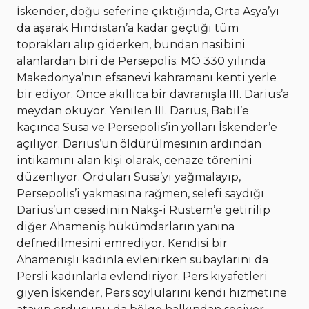
İskender, doğu seferine çıktığında, Orta Asya’yı
da aşarak Hindistan’a kadar geçtiği tüm
toprakları alıp giderken, bundan nasibini
alanlardan biri de Persepolis. MÖ 330 yılında
Makedonya’nın efsanevi kahramanı kenti yerle
bir ediyor. Önce akıllıca bir davranışla III. Darius’a
meydan okuyor. Yenilen III. Darius, Babil’e
kaçınca Susa ve Persepolis’in yolları İskender’e
açılıyor. Darius’un öldürülmesinin ardından
intikamını alan kişi olarak, cenaze törenini
düzenliyor. Orduları Susa’yı yağmalayıp,
Persepolis’i yakmasına rağmen, selefi saydığı
Darius’un cesedinin Nakş-i Rüstem’e getirilip
diğer Ahameniş hükümdarların yanına
defnedilmesini emrediyor. Kendisi bir
Ahamenişli kadınla evlenirken subaylarını da
Persli kadınlarla evlendiriyor. Pers kıyafetleri
giyen İskender, Pers soylularını kendi hizmetine