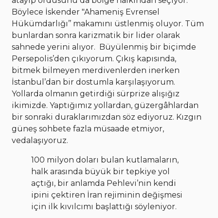
atayıp ordusunu da bölge halkından seçiyor.
Böylece İskender "Ahameniş Evrensel
Hükümdarlığı’’ makamını üstlenmiş oluyor. Tüm
bunlardan sonra karizmatik bir lider olarak
sahnede yerini alıyor.
Büyülenmiş bir biçimde
Persepolis’den çıkıyorum. Çıkış kapısında,
bitmek bilmeyen merdivenlerden inerken
İstanbul’dan bir dostumla karşılaşıyorum.
Yollarda olmanın getirdiği sürprize alışığız
ikimizde. Yaptığımız yollardan, güzergâhlardan
bir sonraki duraklarımızdan söz ediyoruz. Kızgın
güneş sohbete fazla müsaade etmiyor,
vedalaşıyoruz.
100 milyon doları bulan kutlamaların,
halk arasında büyük bir tepkiye yol
açtığı, bir anlamda Pehlevi’nin kendi
ipini çektiren İran rejiminin değişmesi
için ilk kıvılcımı başlattığı söyleniyor.