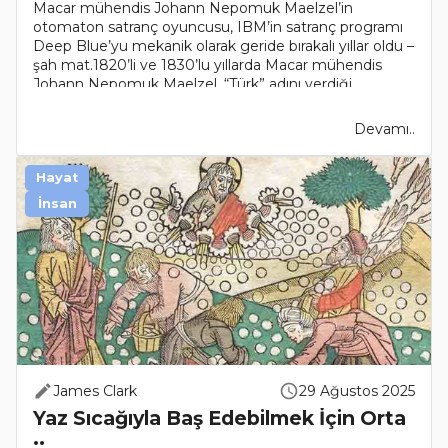
Macar mühendis Johann Nepomuk Maelzel’in
otomaton satranç oyuncusu, IBM’in satranç programı
Deep Blue’yu mekanik olarak geride bırakalı yıllar oldu –
şah mat.1820’li ve 1830’lu yıllarda Macar mühendis
Johann Nepomuk Maelzel, “Türk” adını verdiği
otomaton ..
Devamı..
Hayat
İnsan
James Clark
29 Ağustos 2025
Yaz Sıcağıyla Baş Edebilmek İçin Orta
..