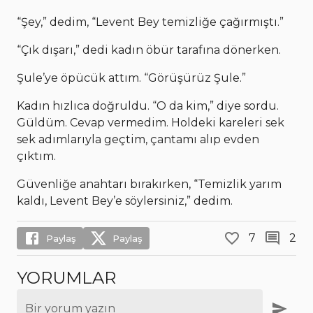
“Şey,” dedim, “Levent Bey temizliğe çağırmıştı.”
“Çık dışarı,” dedi kadın öbür tarafına dönerken.
Şule’ye öpücük attım. “Görüşürüz Şule.”
Kadın hızlıca doğruldu. “O da kim,” diye sordu.
Güldüm. Cevap vermedim. Holdeki kareleri sek
sek adımlarıyla geçtim, çantamı alıp evden
çıktım.
Güvenliğe anahtarı bırakırken, “Temizlik yarım
kaldı, Levent Bey’e söylersiniz,” dedim.
7
2
Paylaş
Paylaş
YORUMLAR
Bir yorum yazın