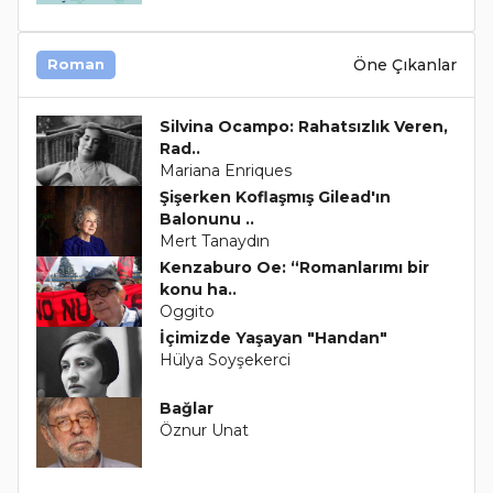
Öne Çıkanlar
Roman
Silvina Ocampo: Rahatsızlık Veren,
Rad..
Mariana Enriques
Şişerken Koflaşmış Gilead'ın
Balonunu ..
Mert Tanaydın
Kenzaburo Oe: “Romanlarımı bir
konu ha..
Oggito
İçimizde Yaşayan "Handan"
Hülya Soyşekerci
Bağlar
Öznur Unat