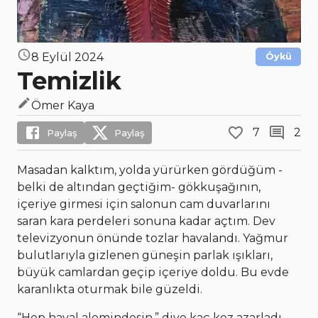
8 Eylül 2024
Öykü
Temizlik
Ömer Kaya
7
2
Paylaş
Paylaş
Masadan kalktım, yolda yürürken gördüğüm -
belki de altından geçtiğim- gökkuşağının,
içeriye girmesi için salonun cam duvarlarını
saran kara perdeleri sonuna kadar açtım. Dev
televizyonun önünde tozlar havalandı. Yağmur
bulutlarıyla gizlenen güneşin parlak ışıkları,
büyük camlardan geçip içeriye doldu. Bu evde
karanlıkta oturmak bile güzeldi.
“Hep hayal alemindesin,” diye kaç kez azarladı