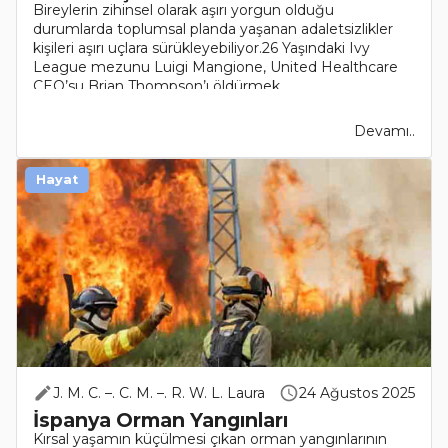
Bireylerin zihinsel olarak aşırı yorgun olduğu
durumlarda toplumsal planda yaşanan adaletsizlikler
kişileri aşırı uçlara sürükleyebiliyor.26 Yaşındaki Ivy
League mezunu Luigi Mangione, United Healthcare
CEO’su Brian Thompson’ı öldürmek..
Devamı..
Hayat
J. M. C. –. C. M. –. R. W. L. Laura
24 Ağustos 2025
İspanya Orman Yangınları
Kırsal yaşamın küçülmesi çıkan orman yangınlarının