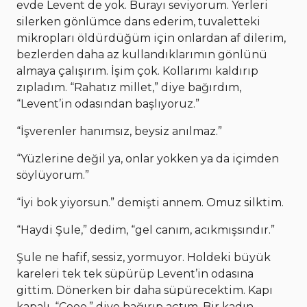
evde Levent de yok. Burayı seviyorum. Yerleri
silerken gönlümce dans ederim, tuvaletteki
mikropları öldürdüğüm için onlardan af dilerim,
bezlerden daha az kullandıklarımın gönlünü
almaya çalışırım. İşim çok. Kollarımı kaldırıp
zıpladım. “Rahatız millet,” diye bağırdım,
“Levent’in odasından başlıyoruz.”
“İşverenler hanımsız, beysiz anılmaz.”
“Yüzlerine değil ya, onlar yokken ya da içimden
söylüyorum.”
“İyi bok yiyorsun.” demişti annem. Omuz silktim.
“Haydi Şule,” dedim, “gel canım, acıkmışsındır.”
Şule ne hafif, sessiz, yormuyor. Holdeki büyük
kareleri tek tek süpürüp Levent’in odasına
gittim. Dönerken bir daha süpürecektim. Kapı
kapalı. “Ceee,” diye bağırıp açtım. Bir kadın