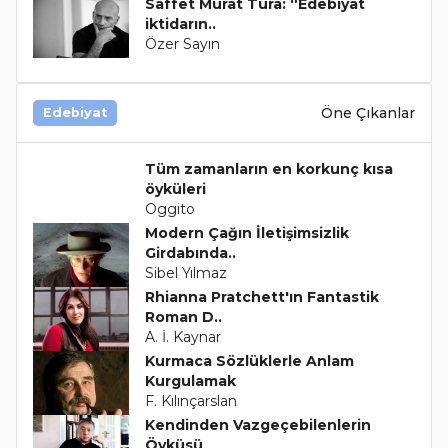
Saffet Murat Tura: “Edebiyat
iktidarın..
Özer Sayın
Öne Çıkanlar
Edebiyat
Tüm zamanların en korkunç kısa
öyküleri
Oggito
Modern Çağın İletişimsizlik
Girdabında..
Sibel Yılmaz
Rhianna Pratchett'ın Fantastik
Roman D..
A. İ. Kaynar
Kurmaca Sözlüklerle Anlam
Kurgulamak
F. Kılınçarslan
Kendinden Vazgeçebilenlerin
Öyküsü