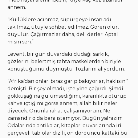
annem.
“Küllüklere acınmaz, süpürgeye insan adı
takılmaz, ütüyle sohbet edilmez. Gören olur,
duyulur. Çağırmazlar daha, deli derler. Aptal
mısın sen.”
Levent, bir gün duvardaki dudağı sarkık,
gözlerini belertmiş tahta maskelerden biriyle
konuştuğumu duymuştu. Tozlarını alıyordum.
“Afrika’dan onlar, biraz garip bakıyorlar, haklısın,”
demişti. Bir şey olmadı, işte yine çağırdı. Şimdi
gökkuşağına gülümsediğimi, karanlıkta oturup
kahve içtiğimi görse annem, allah bilir neler
diyecek. Onunla rahat çalışamıyorum. Ne
zamandır o da beni istemiyor. Bugün yalnızım.
Odalarında antikalar, kitaplar, duvarlarında iri
çerçeveli tablolar dizili, on dördüncü kattaki bu