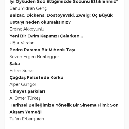
İyi Öyküden Söz Ettiğimizde Sözünü Ettiklerimiz*
Banu Yıldıran Genç
Balzac, Dickens, Dostoyevski, Zweig: Üç Büyük
Usta'yı neden okumalısınız?
Erdinç Akkoyunlu
Yeni Bir Evrim Kapımızı Çalarken...
Uğur Vardan
Pedro Paramo Bir Mihenk Taşı
Sezen Ergen Breitegger
Şaka
Erhan Sunar
Çağdaş Felsefede Korku
Alper Güngör
Cinayet Şarkıları
A. Ömer Türkeş
Tarihsel Belleğimize Yönelik Bir Sinema Filmi: Son
Akşam Yemeği
Tufan Erbarıştıran