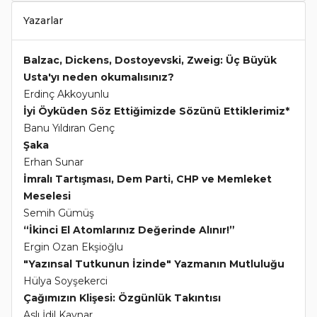
Yazarlar
Balzac, Dickens, Dostoyevski, Zweig: Üç Büyük
Usta'yı neden okumalısınız?
Erdinç Akkoyunlu
İyi Öyküden Söz Ettiğimizde Sözünü Ettiklerimiz*
Banu Yıldıran Genç
Şaka
Erhan Sunar
İmralı Tartışması, Dem Parti, CHP ve Memleket
Meselesi
Semih Gümüş
“İkinci El Atomlarınız Değerinde Alınır!”
Ergin Ozan Ekşioğlu
"Yazınsal Tutkunun İzinde" Yazmanın Mutluluğu
Hülya Soyşekerci
Çağımızın Klişesi: Özgünlük Takıntısı
Aslı İdil Kaynar