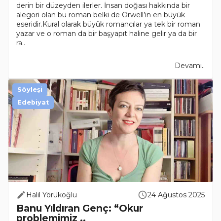
derin bir düzeyden ilerler. İnsan doğası hakkında bir
alegori olan bu roman belki de Orwell’in en büyük
eseridir.Kural olarak büyük romancılar ya tek bir roman
yazar ve o roman da bir başyapıt haline gelir ya da bir
ra..
Devamı..
Söyleşi
Edebiyat
Halil Yörükoğlu
24 Ağustos 2025
Banu Yıldıran Genç: “Okur
problemimiz ..