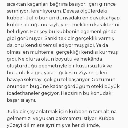
sıcaktan kaçanları bağrına basıyor. İçeri girince
serinliyor, ferahlıyorum. Devasa ölçülerdeki
kubbe - Julio bunun dünyadaki en büyük ahşap
kubbe olduğunu söylüyor - mekânın karakterini
belirliyor. Her şey bu kubbenin egemenliğinde
gibi görünüyor. Sanki tek bir gerçeklik varmış
da, onu kendisi temsil ediyormuş gibi. Ya da
olması en muhtemel gerçekliği kendisi kurmuş
gibi. Ne olursa olsun boyutu ve mekânda
oluşturduğu geometriyle bir kusursuzluk ve
bütünlük algısı yarattığı kesin. Ziyaretçileri
havaya sokmayı çok güzel başarıyor. Gözümün
önünden bugüne kadar gördüğüm öteki büyük
ibadethaneler geçiyor. Hepsinin bu konudaki
başarısı aynı.
Julio bir şey anlatmak için kubbenin tam altına
gelmemizi ve yukarı bakmamızı istiyor. Kubbe
yüzeyi dilimlere ayrılmış ve her dilimde,