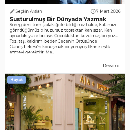
Seçkin Arslan
7 Mart 2026
Susturulmuş Bir Dünyada Yazmak
Süregideni tüm çıplaklığı ile bildiğimiz halde, kafamızı
gömdüğümüz o huzursuz topraktan kan sızar. Kan
aynadaki yüze bulaşır. Çocukluktan kovulmuş bu yüz…
Toz, taş, kaldırım, bedenGecenin Örtüsünde
Güneş Lekesi’ni konuşmak bir yürüyüş fikrine eşlik
etmeyi gerektirir. Me..
Devamı..
Hayat