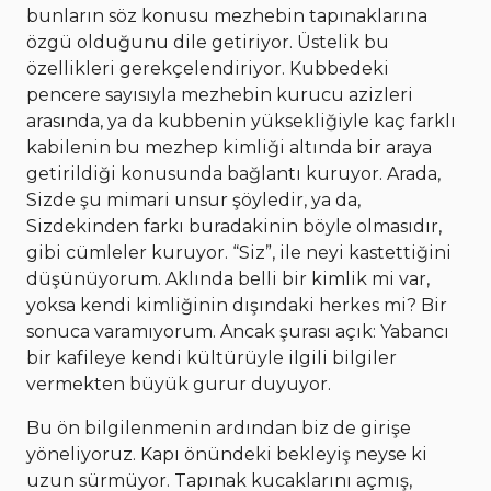
bunların söz konusu mezhebin tapınaklarına
özgü olduğunu dile getiriyor. Üstelik bu
özellikleri gerekçelendiriyor. Kubbedeki
pencere sayısıyla mezhebin kurucu azizleri
arasında, ya da kubbenin yüksekliğiyle kaç farklı
kabilenin bu mezhep kimliği altında bir araya
getirildiği konusunda bağlantı kuruyor. Arada,
Sizde şu mimari unsur şöyledir, ya da,
Sizdekinden farkı buradakinin böyle olmasıdır,
gibi cümleler kuruyor. “Siz”, ile neyi kastettiğini
düşünüyorum. Aklında belli bir kimlik mi var,
yoksa kendi kimliğinin dışındaki herkes mi? Bir
sonuca varamıyorum. Ancak şurası açık: Yabancı
bir kafileye kendi kültürüyle ilgili bilgiler
vermekten büyük gurur duyuyor.
Bu ön bilgilenmenin ardından biz de girişe
yöneliyoruz. Kapı önündeki bekleyiş neyse ki
uzun sürmüyor. Tapınak kucaklarını açmış,