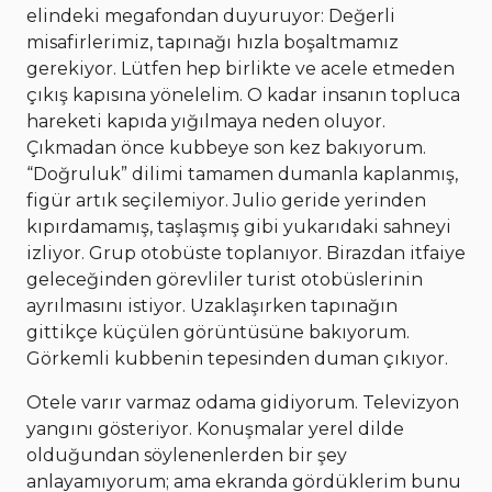
elindeki megafondan duyuruyor: Değerli
misafirlerimiz, tapınağı hızla boşaltmamız
gerekiyor. Lütfen hep birlikte ve acele etmeden
çıkış kapısına yönelelim. O kadar insanın topluca
hareketi kapıda yığılmaya neden oluyor.
Çıkmadan önce kubbeye son kez bakıyorum.
“Doğruluk” dilimi tamamen dumanla kaplanmış,
figür artık seçilemiyor. Julio geride yerinden
kıpırdamamış, taşlaşmış gibi yukarıdaki sahneyi
izliyor. Grup otobüste toplanıyor. Birazdan itfaiye
geleceğinden görevliler turist otobüslerinin
ayrılmasını istiyor. Uzaklaşırken tapınağın
gittikçe küçülen görüntüsüne bakıyorum.
Görkemli kubbenin tepesinden duman çıkıyor.
Otele varır varmaz odama gidiyorum. Televizyon
yangını gösteriyor. Konuşmalar yerel dilde
olduğundan söylenenlerden bir şey
anlayamıyorum; ama ekranda gördüklerim bunu