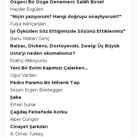
Özgeci Bir Özge Denemeci: Salâh Birsel
Haydar Ergülen
“Niçin yazıyorum? Hangi doğruyu onaylıyorum?"
Fulya Kılınçarslan
İyi Öyküden Söz Ettiğimizde Sözünü Ettiklerimiz*
Banu Yıldıran Genç
Balzac, Dickens, Dostoyevski, Zweig: Üç Büyük
Usta'yı neden okumalısınız?
Erdinç Akkoyunlu
Yeni Bir Evrim Kapımızı Çalarken...
Uğur Vardan
Pedro Paramo Bir Mihenk Taşı
Sezen Ergen Breitegger
Şaka
Erhan Sunar
Çağdaş Felsefede Korku
Alper Güngör
Cinayet Şarkıları
A. Ömer Türkeş