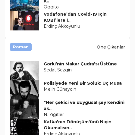
K..
Oggito
Vodafone’dan Covid-19 İçin
KOBİ’lere İ..
Erdinç Akkoyunlu
Öne Çıkanlar
Roman
Gorki’nin Makar Çudra’sı Üstüne
Sedat Sezgin
Polisiyede Yeni Bir Soluk: Üç Musa
Melih Günaydın
"Her çekici ve duygusal şey kendini
ak..
N. Yiğitler
Kafka'nın Dönüşüm'ünü Niçin
Okumalısın..
Erdinç Akkoyunlu