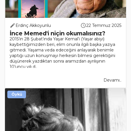
Erdinç Akkoyunlu
22 Temmuz 2025
İnce Memed'i niçin okumalısınız?
2015’in 28 Şubat’ında Yaşar Kemal’i (Yaşar abiyi)
kaybettiğimizden beri, elim onunla ilgili başka yazıya
gitmedi. Yaşama veda edeceğini anlayarak benimle
yaptığı uzun konuşmayı herkesin bilmesi gerektiğini
düşünerek yazdıktan sonra aramızdan ayrılışının
10’uncu yılı d..
Devamı..
Öykü