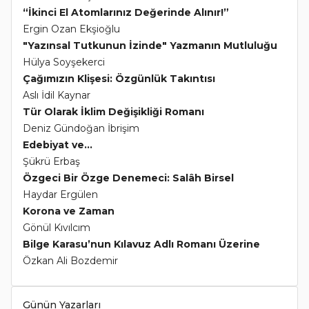
“İkinci El Atomlarınız Değerinde Alınır!”
Ergin Ozan Ekşioğlu
"Yazınsal Tutkunun İzinde" Yazmanın Mutluluğu
Hülya Soyşekerci
Çağımızın Klişesi: Özgünlük Takıntısı
Aslı İdil Kaynar
Tür Olarak İklim Değişikliği Romanı
Deniz Gündoğan İbrişim
Edebiyat ve...
Şükrü Erbaş
Özgeci Bir Özge Denemeci: Salâh Birsel
Haydar Ergülen
Korona ve Zaman
Gönül Kıvılcım
Bilge Karasu’nun Kılavuz Adlı Romanı Üzerine
Özkan Ali Bozdemir
Günün Yazarları