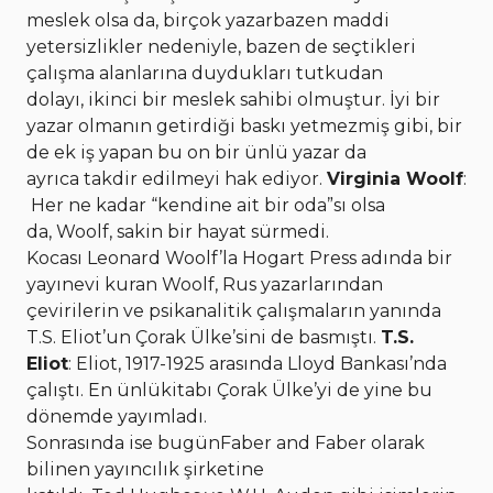
meslek olsa da, birçok yazarbazen maddi
yetersizlikler nedeniyle, bazen de seçtikleri
çalışma alanlarına duydukları tutkudan
dolayı, ikinci bir meslek sahibi olmuştur. İyi bir
yazar olmanın getirdiği baskı yetmezmiş gibi, bir
de ek iş yapan bu on bir ünlü yazar da
ayrıca takdir edilmeyi hak ediyor.
Virginia Woolf
:
Her ne kadar “kendine ait bir oda”sı olsa
da, Woolf, sakin bir hayat sürmedi.
Kocası Leonard Woolf’la Hogart Press adında bir
yayınevi kuran Woolf, Rus yazarlarından
çevirilerin ve psikanalitik çalışmaların yanında
T.S. Eliot’un Çorak Ülke’sini de basmıştı.
T.S.
Eliot
: Eliot, 1917-1925 arasında Lloyd Bankası’nda
çalıştı. En ünlükitabı Çorak Ülke’yi de yine bu
dönemde yayımladı.
Sonrasında ise bugünFaber and Faber olarak
bilinen yayıncılık şirketine