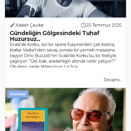
Adalet Çavdar
23 Temmuz 2025
Gündeliğin Gölgesindeki Tuhaf
Huzursuz..
Scala’da Korku, sizi bir opera fuayesinden çatı katına,
Krallar Vadisi’nden savaş sonrası bir yemek masasına
taşıyor.Dino Buzzati’nin Scala’da Korku’su, bir fısıltıyla
çağırıyor: “Gel, bak, sıradanlığın altında neler yatıyor?”
Okurken, sanki Milano’nun La Sca..
Devamı..
Roman