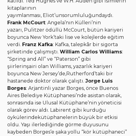
katıldı. Ted Hughes ve W.H. Auden gibi isimlerin
kitaplarının
yayımlanması, Eliot’unsorumluluğundaydı.
Frank McCourt
: Angela’nın Külleri’nin
yazarı, Pulitzer ödüllü McCourt, bütün kariyeri
boyunca New York’taki lise ve kolejlerde eğitim
verdi.
Franz Kafka
: Kafka, talepkâr bir sigorta
şirketinde çalışmıştı.
William Carlos Williams
:
“Spring and All” ve “Paterson” gibi
şiirlerinşairi olan Williams, yazarlık kariyeri
boyunca New Jersey’de,Rutherford’taki bir
hastanede doktor olarak çalıştı.
Jorge Luis
Borges
: Arjantinli yazar Borges, önce Buenos
Aires Belediye Kütüphanesi’nde asistan olarak,
sonrasında ise Ulusal Kütüphane’nin yöneticisi
olarak görev aldı. Labirent gibi kurduğu
öykülerindekütüphanelerin büyük bir etkisi
oldu. Yaşı ilerlediğinde görme duyusunu
kaybeden Borges’e şaka yollu “kör kütüphaneci”