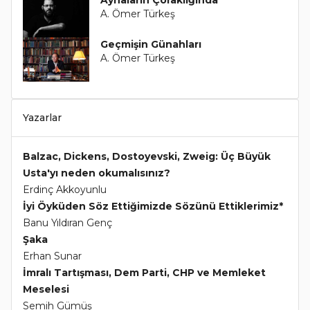
Aynaların Çoraklığında
A. Ömer Türkeş
Geçmişin Günahları
A. Ömer Türkeş
Yazarlar
Balzac, Dickens, Dostoyevski, Zweig: Üç Büyük
Usta'yı neden okumalısınız?
Erdinç Akkoyunlu
İyi Öyküden Söz Ettiğimizde Sözünü Ettiklerimiz*
Banu Yıldıran Genç
Şaka
Erhan Sunar
İmralı Tartışması, Dem Parti, CHP ve Memleket
Meselesi
Semih Gümüş