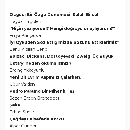
Özgeci Bir Özge Denemeci: Salâh Birsel
Haydar Ergülen
“Niçin yazıyorum? Hangi doğruyu onaylıyorum?"
Fulya Kılınçarslan
İyi Öyküden Söz Ettiğimizde Sözünü Ettiklerimiz*
Banu Yıldıran Genç
Balzac, Dickens, Dostoyevski, Zweig: Üç Büyük
Usta'yı neden okumalısınız?
Erdinç Akkoyunlu
Yeni Bir Evrim Kapımızı Çalarken...
Uğur Vardan
Pedro Paramo Bir Mihenk Taşı
Sezen Ergen Breitegger
Şaka
Erhan Sunar
Çağdaş Felsefede Korku
Alper Güngör