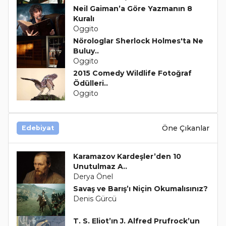
Neil Gaiman’a Göre Yazmanın 8
Kuralı
Oggito
Nörologlar Sherlock Holmes'ta Ne
Buluy..
Oggito
2015 Comedy Wildlife Fotoğraf
Ödülleri..
Oggito
Öne Çıkanlar
Edebiyat
Karamazov Kardeşler’den 10
Unutulmaz A..
Derya Önel
Savaş ve Barış’ı Niçin Okumalısınız?
Denis Gürcü
T. S. Eliot’ın J. Alfred Prufrock’un