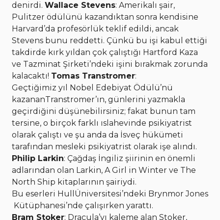
denirdi.
Wallace Stevens
: Amerikalı şair,
Pulitzer ödülünü kazandıktan sonra kendisine
Harvard’da profesörlük teklif edildi, ancak
Stevens bunu reddetti. Çünkü bu işi kabul ettiği
takdirde kırk yıldan çok çalıştığı Hartford Kaza
ve Tazminat Şirketi’ndeki işini bırakmak zorunda
kalacaktı!
Tomas Transtromer
:
Geçtiğimiz yıl Nobel Edebiyat Ödülü’nü
kazananTranstromer’ın, günlerini yazmakla
geçirdiğini düşünebilirsiniz; fakat bunun tam
tersine, o birçok farklı ıslahevinde psikiyatrist
olarak çalıştı ve şu anda da İsveç hükümeti
tarafından mesleki psikiyatrist olarak işe alındı.
Philip Larkin
: Çağdaş İngiliz şiirinin en önemli
adlarından olan Larkin, A Girl in Winter ve The
North Ship kitaplarının şairiydi.
Bu
eserleri HullÜniversitesi’ndeki Brynmor Jones
Kütüphanesi’nde çalışırken yarattı.
Bram Stoker
: Dracula’yı kaleme alan Stoker,