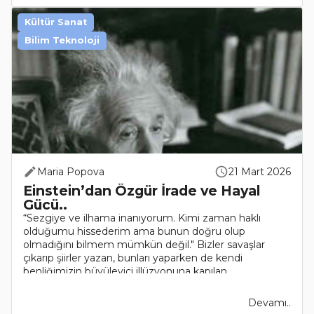
Kültür Sanat
Bilim Teknoloji
Maria Popova
21 Mart 2026
Einstein’dan Özgür İrade ve Hayal
Gücü..
“Sezgiye ve ilhama inanıyorum. Kimi zaman haklı
olduğumu hissederim ama bunun doğru olup
olmadığını bilmem mümkün değil." Bizler savaşlar
çıkarıp şiirler yazan, bunları yaparken de kendi
benliğimizin büyüleyici illüzyonuna kapılan
biyokimyasal..
Devamı..