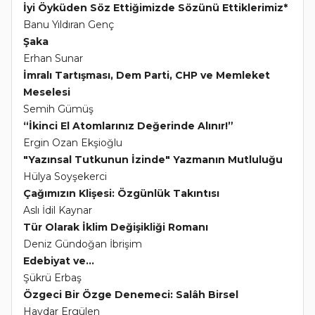
İyi Öyküden Söz Ettiğimizde Sözünü Ettiklerimiz*
Banu Yıldıran Genç
Şaka
Erhan Sunar
İmralı Tartışması, Dem Parti, CHP ve Memleket
Meselesi
Semih Gümüş
“İkinci El Atomlarınız Değerinde Alınır!”
Ergin Ozan Ekşioğlu
"Yazınsal Tutkunun İzinde" Yazmanın Mutluluğu
Hülya Soyşekerci
Çağımızın Klişesi: Özgünlük Takıntısı
Aslı İdil Kaynar
Tür Olarak İklim Değişikliği Romanı
Deniz Gündoğan İbrişim
Edebiyat ve...
Şükrü Erbaş
Özgeci Bir Özge Denemeci: Salâh Birsel
Haydar Ergülen