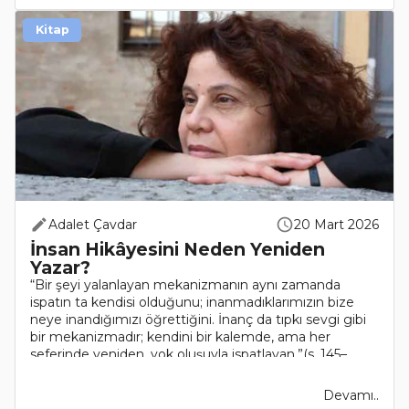
Kitap
Adalet Çavdar
20 Mart 2026
İnsan Hikâyesini Neden Yeniden
Yazar?
“Bir şeyi yalanlayan mekanizmanın aynı zamanda
ispatın ta kendisi olduğunu; inanmadıklarımızın bize
neye inandığımızı öğrettiğini. İnanç da tıpkı sevgi gibi
bir mekanizmadır; kendini bir kalemde, ama her
seferinde yeniden, yok oluşuyla ispatlayan.”(s. 145–
146)İns..
Devamı..