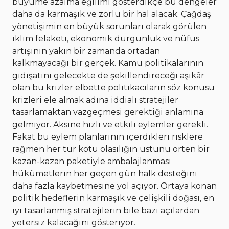
büyüme azalma eğilimi gösterdikçe bu dengeler
daha da karmaşık ve zorlu bir hal alacak. Çağdaş
yönetişimin en büyük sorunları olarak görülen
iklim felaketi, ekonomik durgunluk ve nüfus
artışının yakın bir zamanda ortadan
kalkmayacağı bir gerçek. Kamu politikalarının
gidişatını gelecekte de şekillendireceği aşikâr
olan bu krizler elbette politikacıların söz konusu
krizleri ele almak adına iddialı stratejiler
tasarlamaktan vazgeçmesi gerektiği anlamına
gelmiyor. Aksine hızlı ve etkili eylemler gerekli.
Fakat bu eylem planlarının içerdikleri risklere
rağmen her tür kötü olasılığın üstünü örten bir
kazan-kazan paketiyle ambalajlanması
hükümetlerin her geçen gün halk desteğini
daha fazla kaybetmesine yol açıyor. Ortaya konan
politik hedeflerin karmaşık ve çelişkili doğası, en
iyi tasarlanmış stratejilerin bile bazı açılardan
yetersiz kalacağını gösteriyor.