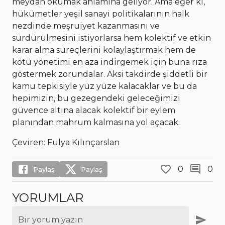
meydan okumak anlamına geliyor. Ama eğer ki,
hükümetler yeşil sanayi politikalarının halk
nezdinde meşruiyet kazanmasını ve
sürdürülmesini istiyorlarsa hem kolektif ve etkin
karar alma süreçlerini kolaylaştırmak hem de
kötü yönetimi en aza indirgemek için buna rıza
göstermek zorundalar. Aksi takdirde şiddetli bir
kamu tepkisiyle yüz yüze kalacaklar ve bu da
hepimizin, bu gezegendeki geleceğimizi
güvence altına alacak kolektif bir eylem
planından mahrum kalmasına yol açacak.
Çeviren: Fulya Kılınçarslan
0
0
Paylaş
Paylaş
YORUMLAR
Bir yorum yazın