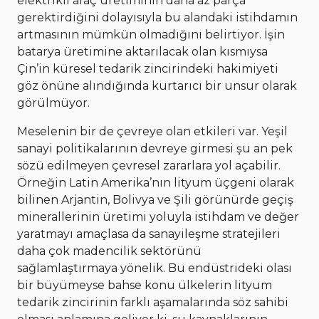
elektrikli araç üretiminin daha az parça
gerektirdiğini dolayısıyla bu alandaki istihdamın
artmasının mümkün olmadığını belirtiyor. İşin
batarya üretimine aktarılacak olan kısmıysa
Çin’in küresel tedarik zincirindeki hakimiyeti
göz önüne alındığında kurtarıcı bir unsur olarak
görülmüyor.
Meselenin bir de çevreye olan etkileri var. Yeşil
sanayi politikalarının devreye girmesi şu an pek
sözü edilmeyen çevresel zararlara yol açabilir.
Örneğin Latin Amerika’nın lityum üçgeni olarak
bilinen Arjantin, Bolivya ve Şili görünürde geçiş
minerallerinin üretimi yoluyla istihdam ve değer
yaratmayı amaçlasa da sanayileşme stratejileri
daha çok madencilik sektörünü
sağlamlaştırmaya yönelik. Bu endüstrideki olası
bir büyümeyse bahse konu ülkelerin lityum
tedarik zincirinin farklı aşamalarında söz sahibi