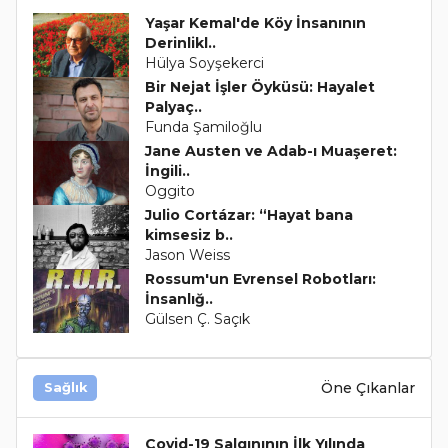
Yaşar Kemal'de Köy İnsanının
Derinlikl..
Hülya Soyşekerci
Bir Nejat İşler Öyküsü: Hayalet
Palyaç..
Funda Şamiloğlu
Jane Austen ve Adab-ı Muaşeret:
İngili..
Oggito
Julio Cortázar: “Hayat bana
kimsesiz b..
Jason Weiss
Rossum'un Evrensel Robotları:
İnsanlığ..
Gülsen Ç. Saçık
Öne Çıkanlar
Sağlık
Covid-19 Salgınının İlk Yılında