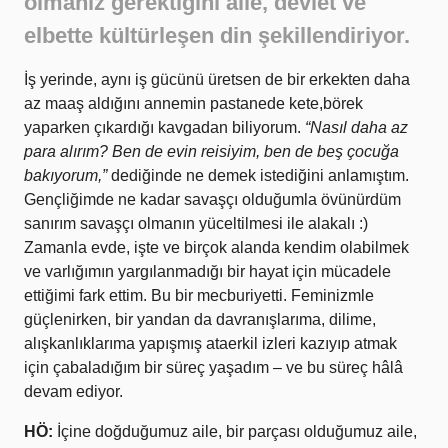
olmanız gerektiğini aile, devlet ve
elbette kültürleşen din şekillendiriyor.
İş yerinde, aynı iş gücünü üretsen de bir erkekten daha
az maaş aldığını annemin pastanede kete,börek
yaparken çıkardığı kavgadan biliyorum.
“Nasıl daha az
para alırım? Ben de evin reisiyim, ben de beş çocuğa
bakıyorum,”
dediğinde ne demek istediğini anlamıştım.
Gençliğimde ne kadar savaşçı olduğumla övünürdüm
sanırım savaşçı olmanın yüceltilmesi ile alakalı :)
Zamanla evde, işte ve birçok alanda kendim olabilmek
ve varlığımın yargılanmadığı bir hayat için mücadele
ettiğimi fark ettim. Bu bir mecburiyetti. Feminizmle
güçlenirken, bir yandan da davranışlarıma, dilime,
alışkanlıklarıma yapışmış ataerkil izleri kazıyıp atmak
için çabaladığım bir süreç yaşadım – ve bu süreç hâlâ
devam ediyor.
HÖ:
İçine doğduğumuz aile, bir parçası olduğumuz aile,