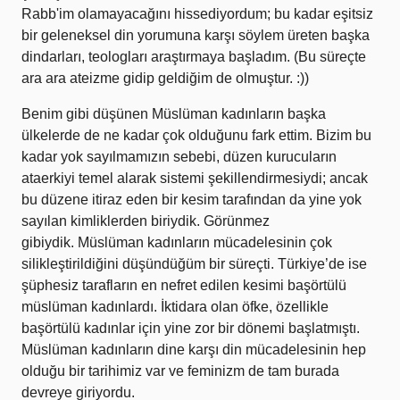
Rabb'im olamayacağını hissediyordum; bu kadar eşitsiz
bir geleneksel din yorumuna karşı söylem üreten başka
dindarları, teologları araştırmaya başladım. (Bu süreçte
ara ara ateizme gidip geldiğim de olmuştur. :))
Benim gibi düşünen Müslüman kadınların başka
ülkelerde de ne kadar çok olduğunu fark ettim. Bizim bu
kadar yok sayılmamızın sebebi, düzen kurucuların
ataerkiyi temel alarak sistemi şekillendirmesiydi; ancak
bu düzene itiraz eden bir kesim tarafından da yine yok
sayılan kimliklerden biriydik. Görünmez
gibiydik. Müslüman kadınların mücadelesinin çok
silikleştirildiğini düşündüğüm bir süreçti. Türkiye’de ise
şüphesiz tarafların en nefret edilen kesimi başörtülü
müslüman kadınlardı. İktidara olan öfke, özellikle
başörtülü kadınlar için yine zor bir dönemi başlatmıştı.
Müslüman kadınların dine karşı din mücadelesinin hep
olduğu bir tarihimiz var ve feminizm de tam burada
devreye giriyordu.