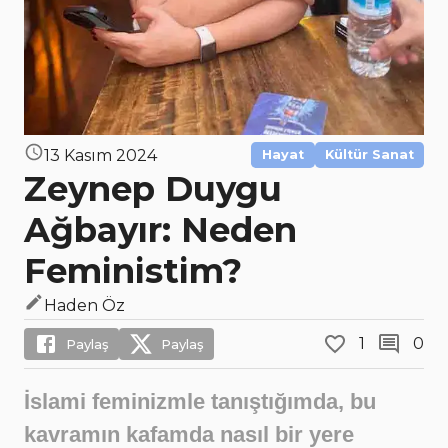
13 Kasım 2024
Hayat
Kültür Sanat
Zeynep Duygu
Ağbayır: Neden
Feministim?
Haden Öz
1
0
Paylaş
Paylaş
İslami feminizmle tanıştığımda, bu
kavramın kafamda nasıl bir yere