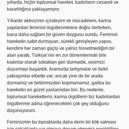
yıllarda, hiçbir toplumsal hareket, kadınların cesareti ve
kararlılığına yaklaşamıyor.
Yıllardır aktivizmin içindeyim ve mücadelem, karma
yapılardan feminist örgütlenmelere doğru ilerlerken,
bana daha sağlam bir güven duygusu sundu. Feminist
hareketin sabit durmayan, sürekli genişleyen yapısı,
kendimi her zaman güçlü ve yalnız hissetmediğim bir
alan yarattı. Türkiye’nin en zor dönemlerinde bile
kadınlar olarak sokaktan geri durmadık, sesimizi
duyurmayı başardık. Aramızda tartışmalar ve farklı
yaklaşımlar elbette var; ancak yine de bir arada
durmamız ve birbirimizden kopmamamız, galiba bu
hareketin en güzel yanlarından biri. Bu nedenle,
toplumsal hareketlerin, karma örgütlerin biz kadınlardan
örgütlenme adına öğrenecekleri çok şey olduğunu
düşünüyorum.
Feminizmin bu topraklarda daha derin bir kök salması
için sokaklarda var olmaya devam etmemiz gerektiğine