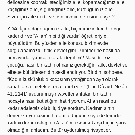
delicesine kopmak istediğimiz aile, kopamadığımız aile,
kaçtığımız aile, sığındığımız aile, kurduğumuz aile...
Sizin için aile nedir ve feminizmin neresine düşer?
ZDA:
İçine doğduğumuz aile, hiçbirimizin tercihi değil,
kaderidir ve “Allah’ın bildiği vardır” öğretileriyle
büyütüldüm. Bu yüzden aile konusu bizim evde
sorgulanamazdı; tıpkı devlet gibi. Birbirlerine nasıl da
benziyorlar yapısal olarak, değil mi? Nasıl bir kız
çocuğu, nasıl bir kadın olmanız gerektiğini aile, devlet ve
elbette kültürleşen din şekillendiriyor. Bir dini sohbette,
“Kadın küskünlükle kocasının yatağından ayrı olarak
sabahlarsa, melekler ona lanet eder” (Ebu Dâvud, Nikâh
41, 2141) uydurulmuş rivayetler anlatan bir kadın
hocayla nasıl tartıştığımı hatırlıyorum. Allah nasıl bu
kadar adaletsiz olabilir, diye sordum. Kadının sırtını
dönerek uyumasının haram olduğunu söylediklerinde,
kadının kendi isteğinin Allah’ın rızasına karşı hiçbir şansı
olmadığını anladım. Bu tür uydurulmuş rivayetler,