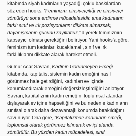
kitabında siyah kadınların yaşadığı çoklu baskılardan
söz eden hooks,
“Feminizm, cinsiyetçiliği ve cinsiyetçi
sömürüyü sona erdirme mücadelesidir, ama kadınların
farklı sınıf ve ırk pozisyonlarını dikkate almazsak,
dayanışmanın gücünü zayıflatırız,”
diyerek feminizmin
kapsayıcı olması gerektiğini belirtiyor. Yani hooks’a göre,
feminizm tüm kadınları kucaklamalı, sınıf ve ırk
farklılıklarını dikkate alarak hareket etmeli.
Gülnur Acar Savran,
Kadının Görünmeyen Emeği
kitabında, kapitalist sistemin kadın emeğini nasıl
görünmez hale getirdiğini, kadınları ev içinde
konumlandırarak emeğini değersizleştirdiğini anlatıyor.
Savran, kapitalizmin kadın emeğini toplumsal alandan
dışlayarak ev içine hapsettiğini ve bu nedenle kadınların
sınıfsal olarak daha dezavantajlı konumda bırakıldığını
savunuyor. Ona göre,
“Kapitalizmde kadınların emeği,
toplumsal olarak görünmez kılınarak ev içi alanda
sömürülür. Bu yüzden kadın mücadelesi, sınıf