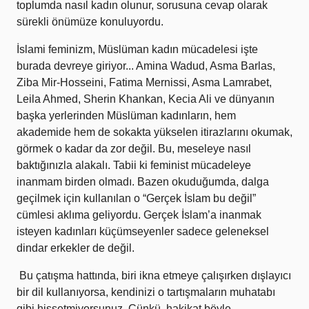
toplumda nasıl kadın olunur, sorusuna cevap olarak
sürekli önümüze konuluyordu.
İslami feminizm, Müslüman kadın mücadelesi işte
burada devreye giriyor... Amina Wadud, Asma Barlas,
Ziba Mir-Hosseini, Fatima Mernissi, Asma Lamrabet,
Leila Ahmed, Sherin Khankan, Kecia Ali ve dünyanın
başka yerlerinden Müslüman kadınların, hem
akademide hem de sokakta yükselen itirazlarını okumak,
görmek o kadar da zor değil. Bu, meseleye nasıl
baktığınızla alakalı. Tabii ki feminist mücadeleye
inanmam birden olmadı. Bazen okuduğumda, dalga
geçilmek için kullanılan o “Gerçek İslam bu değil”
cümlesi aklıma geliyordu. Gerçek İslam’a inanmak
isteyen kadınları küçümseyenler sadece geleneksel
dindar erkekler de değil.
Bu çatışma hattında, biri ikna etmeye çalışırken dışlayıcı
bir dil kullanıyorsa, kendinizi o tartışmaların muhatabı
gibi hissetmiyorsunuz. Çünkü, hakikat böyle