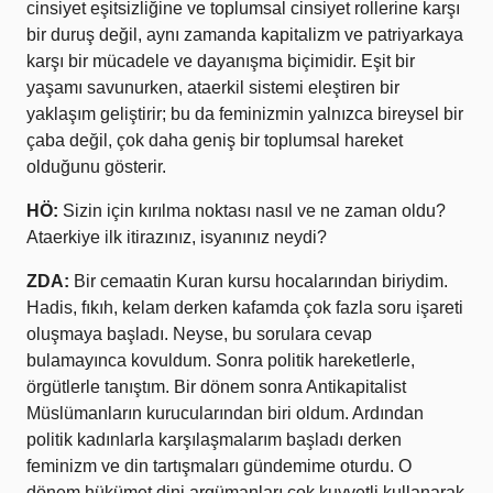
cinsiyet eşitsizliğine ve toplumsal cinsiyet rollerine karşı
bir duruş değil, aynı zamanda kapitalizm ve patriyarkaya
karşı bir mücadele ve dayanışma biçimidir. Eşit bir
yaşamı savunurken, ataerkil sistemi eleştiren bir
yaklaşım geliştirir; bu da feminizmin yalnızca bireysel bir
çaba değil, çok daha geniş bir toplumsal hareket
olduğunu gösterir.
HÖ:
Sizin için kırılma noktası nasıl ve ne zaman oldu?
Ataerkiye ilk itirazınız, isyanınız neydi?
ZDA:
Bir cemaatin Kuran kursu hocalarından biriydim.
Hadis, fıkıh, kelam derken kafamda çok fazla soru işareti
oluşmaya başladı. Neyse, bu sorulara cevap
bulamayınca kovuldum. Sonra politik hareketlerle,
örgütlerle tanıştım. Bir dönem sonra Antikapitalist
Müslümanların kurucularından biri oldum. Ardından
politik kadınlarla karşılaşmalarım başladı derken
feminizm ve din tartışmaları gündemime oturdu. O
dönem hükümet dini argümanları çok kuvvetli kullanarak