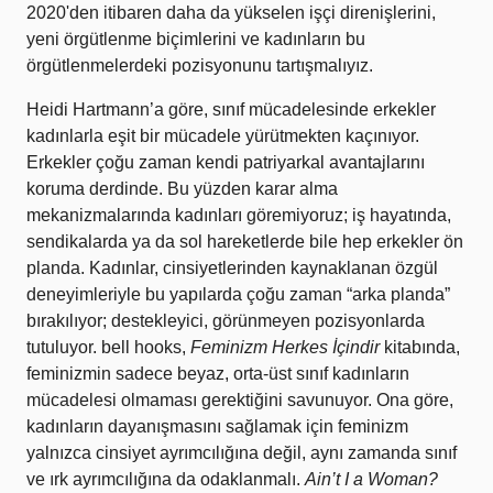
2020'den itibaren daha da yükselen işçi direnişlerini,
yeni örgütlenme biçimlerini ve kadınların bu
örgütlenmelerdeki pozisyonunu tartışmalıyız.
Heidi Hartmann’a göre, sınıf mücadelesinde erkekler
kadınlarla eşit bir mücadele yürütmekten kaçınıyor.
Erkekler çoğu zaman kendi patriyarkal avantajlarını
koruma derdinde. Bu yüzden karar alma
mekanizmalarında kadınları göremiyoruz; iş hayatında,
sendikalarda ya da sol hareketlerde bile hep erkekler ön
planda. Kadınlar, cinsiyetlerinden kaynaklanan özgül
deneyimleriyle bu yapılarda çoğu zaman “arka planda”
bırakılıyor; destekleyici, görünmeyen pozisyonlarda
tutuluyor. bell hooks,
Feminizm Herkes İçindir
kitabında,
feminizmin sadece beyaz, orta-üst sınıf kadınların
mücadelesi olmaması gerektiğini savunuyor. Ona göre,
kadınların dayanışmasını sağlamak için feminizm
yalnızca cinsiyet ayrımcılığına değil, aynı zamanda sınıf
ve ırk ayrımcılığına da odaklanmalı.
Ain’t I a Woman?