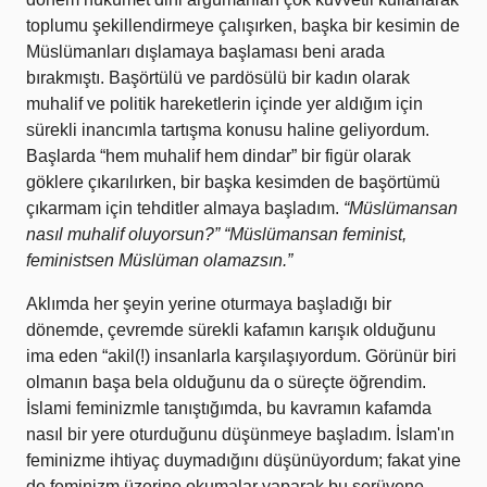
toplumu şekillendirmeye çalışırken, başka bir kesimin de
Müslümanları dışlamaya başlaması beni arada
bırakmıştı. Başörtülü ve pardösülü bir kadın olarak
muhalif ve politik hareketlerin içinde yer aldığım için
sürekli inancımla tartışma konusu haline geliyordum.
Başlarda “hem muhalif hem dindar” bir figür olarak
göklere çıkarılırken, bir başka kesimden de başörtümü
çıkarmam için tehditler almaya başladım.
“Müslümansan
nasıl muhalif oluyorsun?” “Müslümansan feminist,
feministsen Müslüman olamazsın.”
Aklımda her şeyin yerine oturmaya başladığı bir
dönemde, çevremde sürekli kafamın karışık olduğunu
ima eden “akil(!) insanlarla karşılaşıyordum. Görünür biri
olmanın başa bela olduğunu da o süreçte öğrendim.
İslami feminizmle tanıştığımda, bu kavramın kafamda
nasıl bir yere oturduğunu düşünmeye başladım. İslam'ın
feminizme ihtiyaç duymadığını düşünüyordum; fakat yine
de feminizm üzerine okumalar yaparak bu serüvene