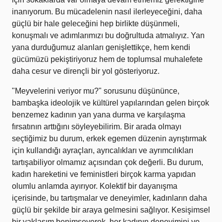
inanıyorum. Bu mücadelenin nasıl ilerleyeceğini, daha
güçlü bir hale geleceğini hep birlikte düşünmeli,
konuşmalı ve adımlarımızı bu doğrultuda atmalıyız. Yan
yana durduğumuz alanları genişlettikçe, hem kendi
gücümüzü pekiştiriyoruz hem de toplumsal muhalefete
daha cesur ve dirençli bir yol gösteriyoruz.
"Meyvelerini veriyor mu?" sorusunu düşününce,
bambaşka ideolojik ve kültürel yapılarından gelen birçok
benzemez kadının yan yana durma ve karşılaşma
fırsatının arttığını söyleyebilirim. Bir arada olmayı
seçtiğimiz bu durum, erkek egemen düzenin ayrıştırmak
için kullandığı ayraçları, ayrıcalıkları ve ayrımcılıkları
tartışabiliyor olmamız açısından çok değerli. Bu durum,
kadın hareketini ve feministleri birçok karma yapıdan
olumlu anlamda ayırıyor. Kolektif bir dayanışma
içerisinde, bu tartışmalar ve deneyimler, kadınların daha
güçlü bir şekilde bir araya gelmesini sağlıyor. Kesişimsel
bir yaklaşım benimseyerek, her kadının deneyimini ve