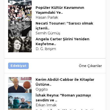
Popüler Kültür Kavramının
Yaşamdaki Ye..
Hasan Parlak
Necati Tosuner: “Sarsıcı olmak
içtenli..
Semih Gümüş
Angela Carter Şiirini Yeniden
Keşfetme..
D. G. İbrişim
Öne Çıkanlar
Edebiyat
Kerim Abdül-Cabbar ile Kitaplar
Üstüne..
Oggito
İshak Reyna: "Roman yazmayı
sevdim ve ..
Erkan Irmak