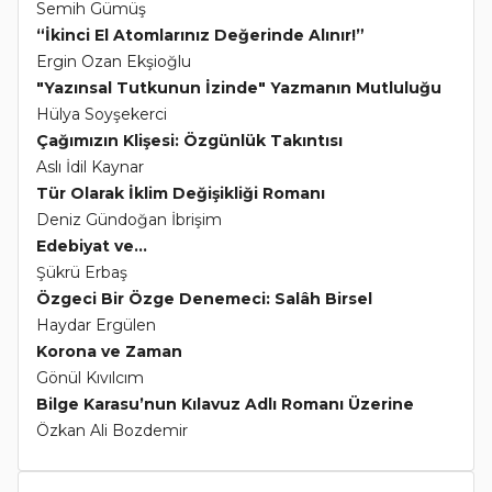
Semih Gümüş
“İkinci El Atomlarınız Değerinde Alınır!”
Ergin Ozan Ekşioğlu
"Yazınsal Tutkunun İzinde" Yazmanın Mutluluğu
Hülya Soyşekerci
Çağımızın Klişesi: Özgünlük Takıntısı
Aslı İdil Kaynar
Tür Olarak İklim Değişikliği Romanı
Deniz Gündoğan İbrişim
Edebiyat ve...
Şükrü Erbaş
Özgeci Bir Özge Denemeci: Salâh Birsel
Haydar Ergülen
Korona ve Zaman
Gönül Kıvılcım
Bilge Karasu’nun Kılavuz Adlı Romanı Üzerine
Özkan Ali Bozdemir