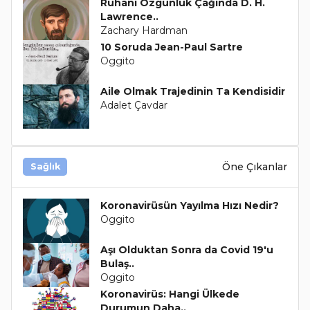
Ruhani Özgünlük Çağında D. H.
Lawrence..
Zachary Hardman
10 Soruda Jean-Paul Sartre
Oggito
Aile Olmak Trajedinin Ta Kendisidir
Adalet Çavdar
Öne Çıkanlar
Sağlık
Koronavirüsün Yayılma Hızı Nedir?
Oggito
Aşı Olduktan Sonra da Covid 19'u
Bulaş..
Oggito
Koronavirüs: Hangi Ülkede
Durumun Daha..