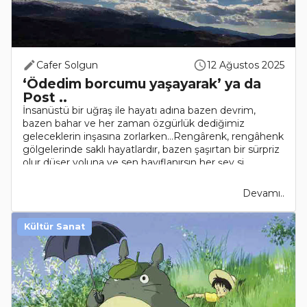
Cafer Solgun
12 Ağustos 2025
‘Ödedim borcumu yaşayarak’ ya da
Post ..
İnsanüstü bir uğraş ile hayatı adına bazen devrim,
bazen bahar ve her zaman özgürlük dediğimiz
geleceklerin inşasına zorlarken…Rengârenk, rengâhenk
gölgelerinde saklı hayatlardır, bazen şaşırtan bir sürpriz
olur düşer yoluna ve sen hayıflanırsın her şey si..
Devamı..
Kültür Sanat