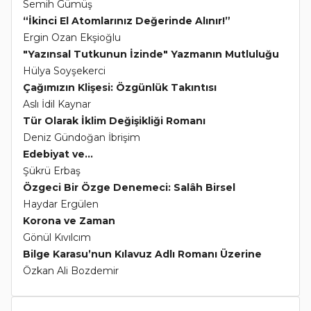
Semih Gümüş
“İkinci El Atomlarınız Değerinde Alınır!”
Ergin Ozan Ekşioğlu
"Yazınsal Tutkunun İzinde" Yazmanın Mutluluğu
Hülya Soyşekerci
Çağımızın Klişesi: Özgünlük Takıntısı
Aslı İdil Kaynar
Tür Olarak İklim Değişikliği Romanı
Deniz Gündoğan İbrişim
Edebiyat ve...
Şükrü Erbaş
Özgeci Bir Özge Denemeci: Salâh Birsel
Haydar Ergülen
Korona ve Zaman
Gönül Kıvılcım
Bilge Karasu’nun Kılavuz Adlı Romanı Üzerine
Özkan Ali Bozdemir