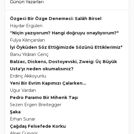
Günün Yazarları
Özgeci Bir Özge Denemeci: Salâh Birsel
Haydar Ergülen
“Niçin yazıyorum? Hangi doğruyu onaylıyorum?"
Fulya Kılınçarslan
İyi Öyküden Söz Ettiğimizde Sözünü Ettiklerimiz*
Banu Yıldıran Genç
Balzac, Dickens, Dostoyevski, Zweig: Üç Büyük
Usta'yı neden okumalısınız?
Erdinç Akkoyunlu
Yeni Bir Evrim Kapımızı Çalarken...
Uğur Vardan
Pedro Paramo Bir Mihenk Taşı
Sezen Ergen Breitegger
Şaka
Erhan Sunar
Çağdaş Felsefede Korku
Alper Güngör