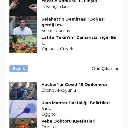
Yazarın Korkusu-1 • Eleştiri
F. Kılınçarslan
Selahattin Demirtaş: "Doğası
gereği m..
Semih Gümüş
Latife Tekin’in “Zamansız”ı için Bir
İ..
Yapıncak Gürerk
Öne Çıkanlar
Sağlık
Hacker’lar Covid-19 Dinlemedi
Erdinç Akkoyunlu
Kara Mantar Hastalığı: Belirtileri
Nel..
Oggito
Veba Doktoru Kıyafetleri
Oggito