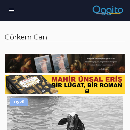
Görkem Can
Öykü