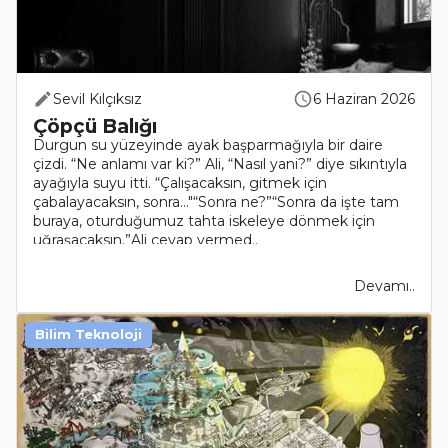
Sevil Kılçıksız
6 Haziran 2026
Çöpçü Balığı
Durgun su yüzeyinde ayak başparmağıyla bir daire
çizdi. “Ne anlamı var ki?” Ali, “Nasıl yani?” diye sıkıntıyla
ayağıyla suyu itti. “Çalışacaksın, gitmek için
çabalayacaksın, sonra…"“Sonra ne?”“Sonra da işte tam
buraya, oturduğumuz tahta iskeleye dönmek için
uğraşacaksın.”Ali cevap vermed..
Devamı..
Bilim Teknoloji