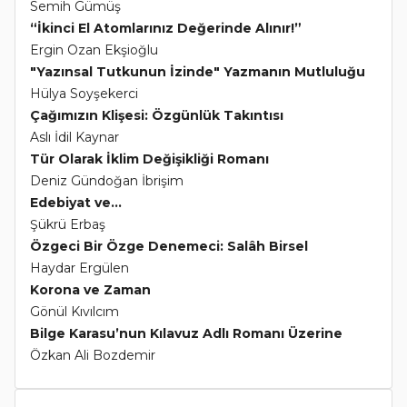
Semih Gümüş
“İkinci El Atomlarınız Değerinde Alınır!”
Ergin Ozan Ekşioğlu
"Yazınsal Tutkunun İzinde" Yazmanın Mutluluğu
Hülya Soyşekerci
Çağımızın Klişesi: Özgünlük Takıntısı
Aslı İdil Kaynar
Tür Olarak İklim Değişikliği Romanı
Deniz Gündoğan İbrişim
Edebiyat ve...
Şükrü Erbaş
Özgeci Bir Özge Denemeci: Salâh Birsel
Haydar Ergülen
Korona ve Zaman
Gönül Kıvılcım
Bilge Karasu’nun Kılavuz Adlı Romanı Üzerine
Özkan Ali Bozdemir