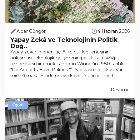
Alper Güngör
4 Haziran 2026
Yapay Zekâ ve Teknolojinin Politik
Doğ..
Yapay zekânın enerji açlığı ile nükleer enerjinin
buluşması teknolojik gelişmenin politik tarafsızlığı
tezine karşı bir örnek.Langdon Winner’ın 1980 tarihli
“Do Artifacts Have Politics?” (Yapıtların Politikası Var
mıdır?) makalesinde ortaya koyduğu argüman bu..
Devamı..
Öykü