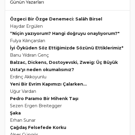
Günün Yazarları
Özgeci Bir Özge Denemeci: Salâh Birsel
Haydar Ergülen
“Niçin yazıyorum? Hangi doğruyu onaylıyorum?"
Fulya Kılınçarslan
İyi Öyküden Söz Ettiğimizde Sözünü Ettiklerimiz*
Banu Yıldıran Genç
Balzac, Dickens, Dostoyevski, Zweig: Üç Büyük
Usta'yı neden okumalısınız?
Erdinç Akkoyunlu
Yeni Bir Evrim Kapımızı Çalarken...
Uğur Vardan
Pedro Paramo Bir Mihenk Taşı
Sezen Ergen Breitegger
Şaka
Erhan Sunar
Çağdaş Felsefede Korku
Alper Güngör