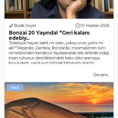
Burak Soyer
10 Haziran 2026
Bonzai 20 Yaşında! “Geri kalanı
edebiy..
“Edebiyat hayatı taklit mi eder, yoksa onun yerini mi
alır?”Alejandro Zambra, Bonzai'de, minimalizmin tüm
nimetlerinden kendince faydalanarak tek seferde indiği
insan ruhunun derinliklerindeki kalıcı izleri aramaya
koyulurken, varoluşun bitmek bilmeyen spazm..
Devamı..
Gezi