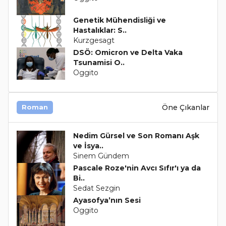
Genetik Mühendisliği ve
Hastalıklar: S..
Kurzgesagt
DSÖ: Omicron ve Delta Vaka
Tsunamisi O..
Oggito
Öne Çıkanlar
Roman
Nedim Gürsel ve Son Romanı Aşk
ve İsya..
Sinem Gündem
Pascale Roze'nin Avcı Sıfır'ı ya da
Bi..
Sedat Sezgin
Ayasofya’nın Sesi
Oggito