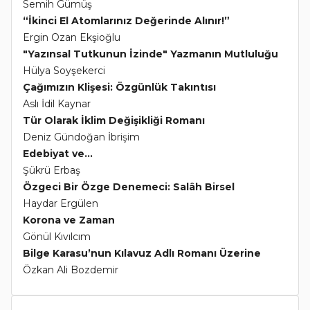
Semih Gümüş
“İkinci El Atomlarınız Değerinde Alınır!”
Ergin Ozan Ekşioğlu
"Yazınsal Tutkunun İzinde" Yazmanın Mutluluğu
Hülya Soyşekerci
Çağımızın Klişesi: Özgünlük Takıntısı
Aslı İdil Kaynar
Tür Olarak İklim Değişikliği Romanı
Deniz Gündoğan İbrişim
Edebiyat ve...
Şükrü Erbaş
Özgeci Bir Özge Denemeci: Salâh Birsel
Haydar Ergülen
Korona ve Zaman
Gönül Kıvılcım
Bilge Karasu’nun Kılavuz Adlı Romanı Üzerine
Özkan Ali Bozdemir