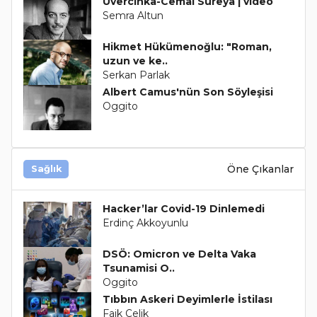
Üvercinka-Cemal Süreya | video
Semra Altun
Hikmet Hükümenoğlu: "Roman,
uzun ve ke..
Serkan Parlak
Albert Camus'nün Son Söyleşisi
Oggito
Öne Çıkanlar
Sağlık
Hacker’lar Covid-19 Dinlemedi
Erdinç Akkoyunlu
DSÖ: Omicron ve Delta Vaka
Tsunamisi O..
Oggito
Tıbbın Askeri Deyimlerle İstilası
Faik Çelik