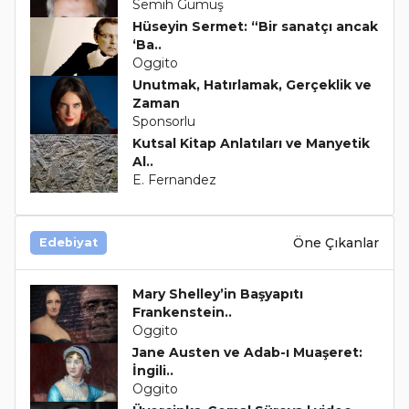
Semih Gümüş
Hüseyin Sermet: “Bir sanatçı ancak
‘Ba..
Oggito
Unutmak, Hatırlamak, Gerçeklik ve
Zaman
Sponsorlu
Kutsal Kitap Anlatıları ve Manyetik
Al..
E. Fernandez
Öne Çıkanlar
Edebiyat
Mary Shelley’in Başyapıtı
Frankenstein..
Oggito
Jane Austen ve Adab-ı Muaşeret:
İngili..
Oggito