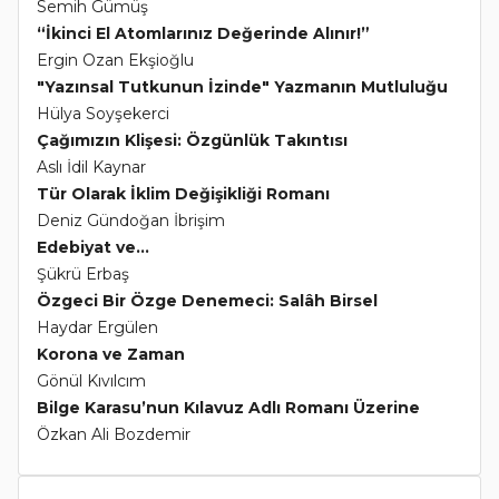
Semih Gümüş
“İkinci El Atomlarınız Değerinde Alınır!”
Ergin Ozan Ekşioğlu
"Yazınsal Tutkunun İzinde" Yazmanın Mutluluğu
Hülya Soyşekerci
Çağımızın Klişesi: Özgünlük Takıntısı
Aslı İdil Kaynar
Tür Olarak İklim Değişikliği Romanı
Deniz Gündoğan İbrişim
Edebiyat ve...
Şükrü Erbaş
Özgeci Bir Özge Denemeci: Salâh Birsel
Haydar Ergülen
Korona ve Zaman
Gönül Kıvılcım
Bilge Karasu’nun Kılavuz Adlı Romanı Üzerine
Özkan Ali Bozdemir