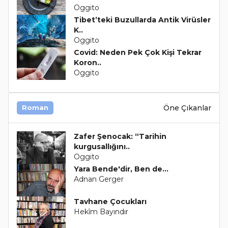
Oggito
Tibet’teki Buzullarda Antik Virüsler
K..
Oggito
Covid: Neden Pek Çok Kişi Tekrar
Koron..
Oggito
Öne Çıkanlar
Roman
Zafer Şenocak: “Tarihin
kurgusallığını..
Oggito
Yara Bende'dir, Ben de…
Adnan Gerger
Tavhane Çocukları
Hekîm Bayındır