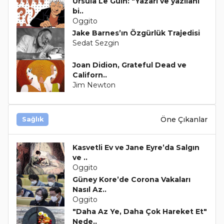
Ursula Le Guin: "Yazarı ve yazılanı
bi..
Oggito
Jake Barnes’ın Özgürlük Trajedisi
Sedat Sezgin
Joan Didion, Grateful Dead ve
Californ..
Jim Newton
Öne Çıkanlar
Sağlık
Kasvetli Ev ve Jane Eyre’da Salgın
ve ..
Oggito
Güney Kore’de Corona Vakaları
Nasıl Az..
Oggito
"Daha Az Ye, Daha Çok Hareket Et"
Nede..