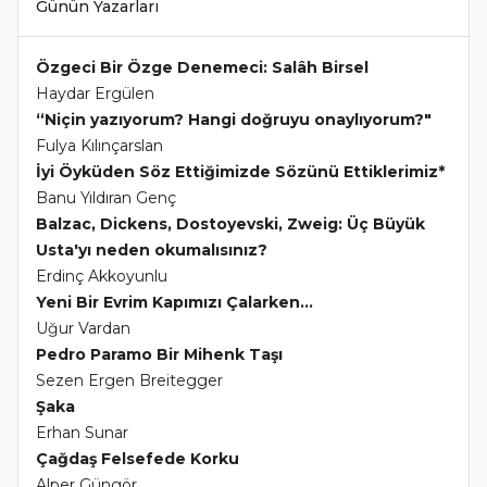
Günün Yazarları
Özgeci Bir Özge Denemeci: Salâh Birsel
Haydar Ergülen
“Niçin yazıyorum? Hangi doğruyu onaylıyorum?"
Fulya Kılınçarslan
İyi Öyküden Söz Ettiğimizde Sözünü Ettiklerimiz*
Banu Yıldıran Genç
Balzac, Dickens, Dostoyevski, Zweig: Üç Büyük
Usta'yı neden okumalısınız?
Erdinç Akkoyunlu
Yeni Bir Evrim Kapımızı Çalarken...
Uğur Vardan
Pedro Paramo Bir Mihenk Taşı
Sezen Ergen Breitegger
Şaka
Erhan Sunar
Çağdaş Felsefede Korku
Alper Güngör