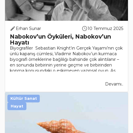
Erhan Sunar
10 Temmuz 2025
Nabokov’un Öyküleri, Nabokov’un
Hayatı
Biyografiler Sebastian Knight’ın Gerçek Yaşamı’nın çok
ünlü kapanış cümlesi, Vladimir Nabokov’un kurmaca
biyografi örneklerine bağlılığı bahsinde çok alıntılanır –
en sonunda birbirinin yerine geçme ve birbirinden
kopma konusundaki o eskimeyen yazınsal oyun. As..
Devamı..
Kültür Sanat
Hayat