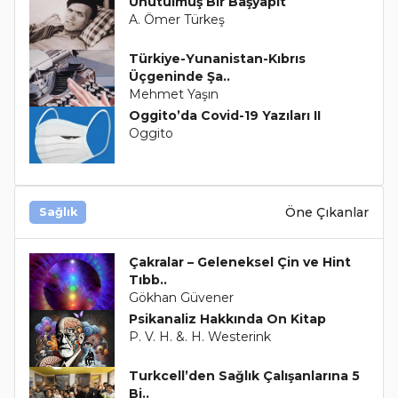
Unutulmuş Bir Başyapıt
A. Ömer Türkeş
Türkiye-Yunanistan-Kıbrıs
Üçgeninde Şa..
Mehmet Yaşın
Oggito’da Covid-19 Yazıları II
Oggito
Öne Çıkanlar
Sağlık
Çakralar – Geleneksel Çin ve Hint
Tıbb..
Gökhan Güvener
Psikanaliz Hakkında On Kitap
P. V. H. &. H. Westerink
Turkcell’den Sağlık Çalışanlarına 5
Bi..