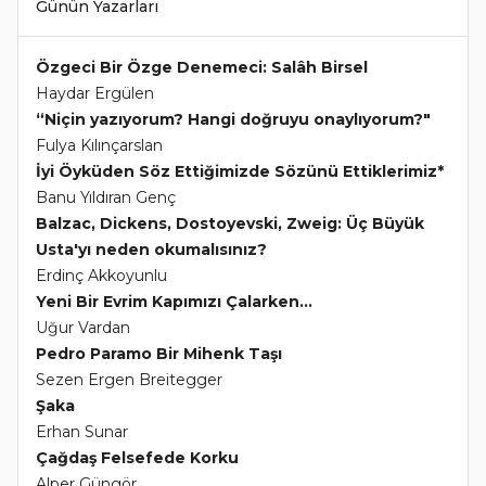
Günün Yazarları
Özgeci Bir Özge Denemeci: Salâh Birsel
Haydar Ergülen
“Niçin yazıyorum? Hangi doğruyu onaylıyorum?"
Fulya Kılınçarslan
İyi Öyküden Söz Ettiğimizde Sözünü Ettiklerimiz*
Banu Yıldıran Genç
Balzac, Dickens, Dostoyevski, Zweig: Üç Büyük
Usta'yı neden okumalısınız?
Erdinç Akkoyunlu
Yeni Bir Evrim Kapımızı Çalarken...
Uğur Vardan
Pedro Paramo Bir Mihenk Taşı
Sezen Ergen Breitegger
Şaka
Erhan Sunar
Çağdaş Felsefede Korku
Alper Güngör