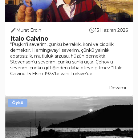
Murat Erdin
15 Haziran 2026
Italo Calvino
“Puşkin’i severim, çünkü berraklık, ironi ve ciddilik
demektir. Hemingway’i severim, çünkü yalınlık,
abartısızlık, mutluluk arzusu, hüzün demektir.
Stevenson’u severim, çünkü sanki uçar. Çehov’u
severim, çünkü gittiğinden daha öteye gitmez.”Italo
Calvino 15 Ekim 1923’te yani Türkiye’de ..
Devamı..
Öykü