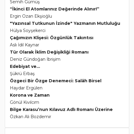
Semih Gümüş
“İkinci El Atomlarınız Değerinde Alınır!”
Ergin Ozan Ekşioğlu
"Yazınsal Tutkunun İzinde" Yazmanın Mutluluğu
Hülya Soyşekerci
Çağımızın Klişesi: Özgünlük Takıntısı
Aslı İdil Kaynar
Tür Olarak İklim Değişikliği Romanı
Deniz Gündoğan İbrişim
Edebiyat ve...
Şükrü Erbaş
Özgeci Bir Özge Denemeci: Salâh Birsel
Haydar Ergülen
Korona ve Zaman
Gönül Kıvılcım
Bilge Karasu’nun Kılavuz Adlı Romanı Üzerine
Özkan Ali Bozdemir