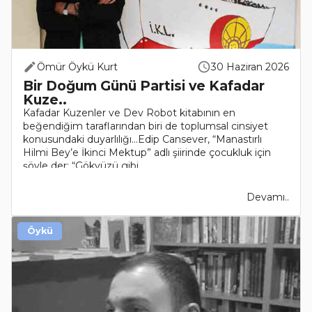
Ömür Öykü Kurt
30 Haziran 2026
Bir Doğum Günü Partisi ve Kafadar
Kuze..
Kafadar Kuzenler ve Dev Robot kitabının en
beğendiğim taraflarından biri de toplumsal cinsiyet
konusundaki duyarlılığı...Edip Cansever, “Manastırlı
Hilmi Bey’e İkinci Mektup” adlı şiirinde çocukluk için
şöyle der: “Gökyüzü gibi..
Devamı..
Öykü