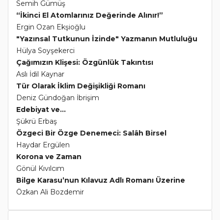
Semih Gümüş
“İkinci El Atomlarınız Değerinde Alınır!”
Ergin Ozan Ekşioğlu
"Yazınsal Tutkunun İzinde" Yazmanın Mutluluğu
Hülya Soyşekerci
Çağımızın Klişesi: Özgünlük Takıntısı
Aslı İdil Kaynar
Tür Olarak İklim Değişikliği Romanı
Deniz Gündoğan İbrişim
Edebiyat ve...
Şükrü Erbaş
Özgeci Bir Özge Denemeci: Salâh Birsel
Haydar Ergülen
Korona ve Zaman
Gönül Kıvılcım
Bilge Karasu’nun Kılavuz Adlı Romanı Üzerine
Özkan Ali Bozdemir