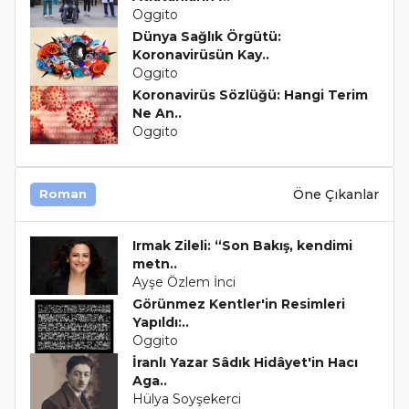
Oggito
Dünya Sağlık Örgütü:
Koronavirüsün Kay..
Oggito
Koronavirüs Sözlüğü: Hangi Terim
Ne An..
Oggito
Öne Çıkanlar
Roman
Irmak Zileli: “Son Bakış, kendimi
metn..
Ayşe Özlem İnci
Görünmez Kentler'in Resimleri
Yapıldı:..
Oggito
İranlı Yazar Sâdık Hidâyet'in Hacı
Aga..
Hülya Soyşekerci