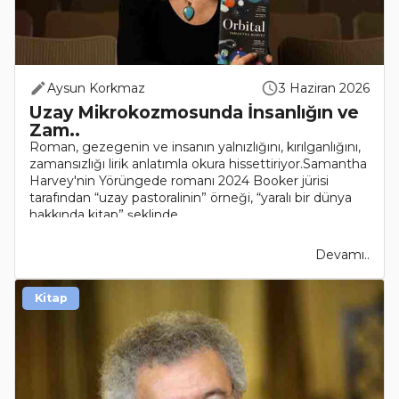
Aysun Korkmaz
3 Haziran 2026
Uzay Mikrokozmosunda İnsanlığın ve
Zam..
Roman, gezegenin ve insanın yalnızlığını, kırılganlığını,
zamansızlığı lirik anlatımla okura hissettiriyor.Samantha
Harvey'nin Yörüngede romanı 2024 Booker jürisi
tarafından “uzay pastoralinin” örneği, “yaralı bir dünya
hakkında kitap” şeklinde ..
Devamı..
Kitap