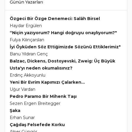
Günün Yazarları
Özgeci Bir Özge Denemeci: Salâh Birsel
Haydar Ergülen
“Niçin yazıyorum? Hangi doğruyu onaylıyorum?"
Fulya Kılınçarslan
İyi Öyküden Söz Ettiğimizde Sözünü Ettiklerimiz*
Banu Yıldıran Genç
Balzac, Dickens, Dostoyevski, Zweig: Üç Büyük
Usta'yı neden okumalısınız?
Erdinç Akkoyunlu
Yeni Bir Evrim Kapımızı Çalarken...
Uğur Vardan
Pedro Paramo Bir Mihenk Taşı
Sezen Ergen Breitegger
Şaka
Erhan Sunar
Çağdaş Felsefede Korku
Alper Güngör