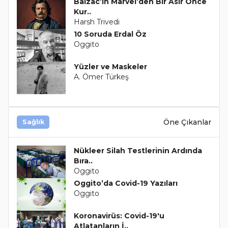
Balzac’ın Marvel’den Bir Asır Önce
Kur..
Harsh Trivedi
10 Soruda Erdal Öz
Oggito
Yüzler ve Maskeler
A. Ömer Türkeş
Öne Çıkanlar
Sağlık
Nükleer Silah Testlerinin Ardında
Bıra..
Oggito
Oggito’da Covid-19 Yazıları
Oggito
Koronavirüs: Covid-19'u
Atlatanların İ..