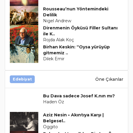
Rousseau’nun Yöntemindeki
Delilik
Nigel Andrew
Direnmenin Öyküsü Filler Sultanı
ile K..
Rojda Alak Koç
Birhan Keskin: “Oysa yürüyüp
gitmemiz ..
Dilek Emir
Öne Çıkanlar
Edebiyat
Bu Dava sadece Josef K.nın mı?
Haden Öz
Aziz Nesin • Akıntıya Karşı |
Belgesel..
Oggito