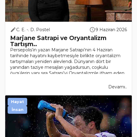
C. E. -. D. Postel
9 Haziran 2026
Marjane Satrapi ve Oryantalizm
Tartışm..
Persepolis’in yazarı Marjane Satrapi’nin 4 Haziran
tarihinde hayatını kaybetmesiyle birlikte oryantalizm
tartışmaları yeniden alevlendi. Dünyanın dört bir
yanından taziye mesajları yağadursun, coşkulu
övgülerin yanı sıra Satrapi’yi Oryantalizmle itham eden
el..
Devamı..
Hayat
İnsan