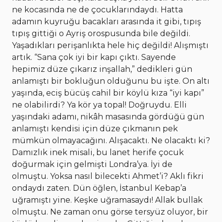
ne kocasında ne de çocuklarındaydı. Hatta
adamın kuyruğu bacakları arasında it gibi, tıpış
tıpış gittiği o Ayriş orospusunda bile değildi.
Yaşadıkları perişanlıkta hele hiç değildi! Alışmıştı
artık. “Sana çok iyi bir kapı çıktı. Sayende
hepimiz düze çıkarız inşallah,” dedikleri gün
anlamıştı bir bokluğun olduğunu bu işte. On altı
yaşında, eciş bücüş cahil bir köylü kıza “iyi kapı”
ne olabilirdi? Ya kör ya topal! Doğruydu. Elli
yaşındaki adamı, nikâh masasında gördüğü gün
anlamıştı kendisi için düze çıkmanın pek
mümkün olmayacağını. Alışacaktı. Ne olacaktı ki?
Damızlık inek misali, bu lanet herife çocuk
doğurmak için gelmişti Londra’ya. İyi de
olmuştu. Yoksa nasıl bilecekti Ahmet’i? Aklı fikri
ondaydı zaten. Dün öğlen, İstanbul Kebap’a
uğramıştı yine. Keşke uğramasaydı! Allak bullak
olmuştu. Ne zaman onu görse tersyüz oluyor, bir