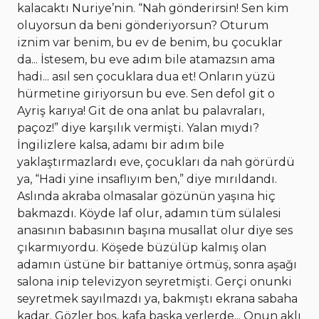
kalacaktı Nuriye’nin. “Nah gönderirsin! Sen kim
oluyorsun da beni gönderiyorsun? Oturum
iznim var benim, bu ev de benim, bu çocuklar
da... İstesem, bu eve adım bile atamazsın ama
hadi... asıl sen çocuklara dua et! Onların yüzü
hürmetine giriyorsun bu eve. Sen defol git o
Ayriş karıya! Git de ona anlat bu palavraları,
paçoz!” diye karşılık vermişti. Yalan mıydı?
İngilizlere kalsa, adamı bir adım bile
yaklaştırmazlardı eve, çocukları da nah görürdü
ya, “Hadi yine insaflıyım ben,” diye mırıldandı.
Aslında akraba olmasalar gözünün yaşına hiç
bakmazdı. Köyde laf olur, adamın tüm sülalesi
anasının babasının başına musallat olur diye ses
çıkarmıyordu. Köşede büzülüp kalmış olan
adamın üstüne bir battaniye örtmüş, sonra aşağı
salona inip televizyon seyretmişti. Gerçi onunki
seyretmek sayılmazdı ya, bakmıştı ekrana sabaha
kadar. Gözler boş, kafa başka yerlerde... Onun aklı