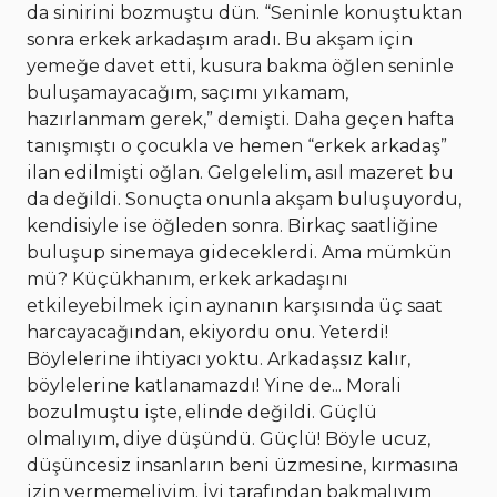
da sinirini bozmuştu dün. “Seninle konuştuktan
sonra erkek arkadaşım aradı. Bu akşam için
yemeğe davet etti, kusura bakma öğlen seninle
buluşamayacağım, saçımı yıkamam,
hazırlanmam gerek,” demişti. Daha geçen hafta
tanışmıştı o çocukla ve hemen “erkek arkadaş”
ilan edilmişti oğlan. Gelgelelim, asıl mazeret bu
da değildi. Sonuçta onunla akşam buluşuyordu,
kendisiyle ise öğleden sonra. Birkaç saatliğine
buluşup sinemaya gideceklerdi. Ama mümkün
mü? Küçükhanım, erkek arkadaşını
etkileyebilmek için aynanın karşısında üç saat
harcayacağından, ekiyordu onu. Yeterdi!
Böylelerine ihtiyacı yoktu. Arkadaşsız kalır,
böylelerine katlanamazdı! Yine de... Morali
bozulmuştu işte, elinde değildi. Güçlü
olmalıyım, diye düşündü. Güçlü! Böyle ucuz,
düşüncesiz insanların beni üzmesine, kırmasına
izin vermemeliyim. İyi tarafından bakmalıyım