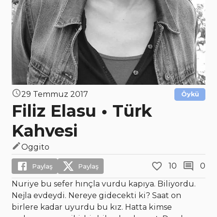
29 Temmuz 2017
Öykü
Filiz Elasu • Türk
Kahvesi
Oggito
10
0
Paylaş
Paylaş
Nuriye bu sefer hınçla vurdu kapıya. Biliyordu.
Nejla evdeydi. Nereye gidecekti ki? Saat on
birlere kadar uyurdu bu kız. Hatta kimse