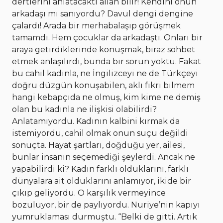
dertlerini anlatacaktı allah bilir! Kendini onun
arkadaşı mı sanıyordu? Davul dengi dengine
çalardı! Arada bir merhabalaşıp görüşmek
tamamdı. Hem çocuklar da arkadaştı. Onları bir
araya getirdiklerinde konuşmak, biraz sohbet
etmek anlaşılırdı, bunda bir sorun yoktu. Fakat
bu cahil kadınla, ne İngilizceyi ne de Türkçeyi
doğru düzgün konuşabilen, aklı fikri bilmem
hangi kebapçıda ne olmuş, kim kime ne demiş
olan bu kadınla ne ilişkisi olabilirdi?
Anlatamıyordu. Kadının kalbini kırmak da
istemiyordu, cahil olmak onun suçu değildi
sonuçta. Hayat şartları, doğduğu yer, ailesi,
bunlar insanın seçemediği şeylerdi. Ancak ne
yapabilirdi ki? Kadın farklı olduklarını, farklı
dünyalara ait olduklarını anlamıyor, ikide bir
çıkıp geliyordu. O karşılık vermeyince
bozuluyor, bir de paylıyordu. Nuriye’nin kapıyı
yumruklaması durmuştu. “Belki de gitti. Artık