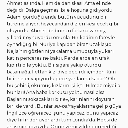
Ahmet aslında. Hem de daniskası! Ama elinde
değildi. Dalga geçmesi bile hoşuna gidiyordu.
Adamı gördüğü anda bütün vücudunu bir
titreme alıyor, heyecandan dizleri kesilecek gibi
oluyordu. Ahmet de bunun farkına varmış,
yıllardır oynuyordu onunla. Bir kedinin fareyle
oynadığı gibi. Nuriye kapıdan biraz uzaklaşıp
Nejla’nın gözlerini yakalama umuduyla yukarı
katın penceresine baktı. Perdelerde en ufak
kıpırtı bile yoktu. Bir sigara yakıp oturdu
basamağa. Fettan kız, diye geçirdi içinden. Kim
bilir neler yapıyordu gece yarılarına kadar? Oh
bu şehirli, okumuş kızların işi işti. Bilmez miydi o
bunları! Ana baba korkusu yoktu nasıl olsa.
Başlarını sokacakları bir ev, karınlarını doyuran
biri de vardı. Bunlar
au-pair
ayaklarına gelip güya
İngilizce öğrenicez, şunu yapıcaz, bunu yapıcaz
diye fırfır dönüyorlardı tüm Londra’da. Hepsi de
anasının gözüydü. Onun yirmi yıldır görmediği