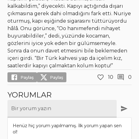
kalkabildim,” diyecekti. Kapıyı açtığında dışarı
çıkmasına gerek dahi olmadığını fark etti. Nuriye
oturmuş, kapı eşiğinde sigarasını tüttürüyordu
hâlâ. Onu görünce, “Oo hanımefendi nihayet
buyurabildiler,” dedi, yüzünde kocaman,
gözlerini iyice yok eden bir gülümsemeyle.
Sonra da onun davet etmesini bile beklemeden
içeri girdi. “Bir Türk kahvesi yap da içelim kız,
saatlerdir kapıyı çalmaktan kolum koptu!”
10
0
Paylaş
Paylaş
YORUMLAR
Bir yorum yazın
Henüz hiç yorum yapılmamış. İlk yorum yapan sen
ol!