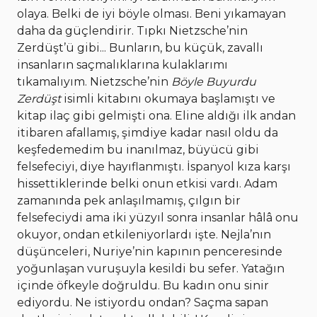
olaya. Belki de iyi böyle olması. Beni yıkamayan
daha da güçlendirir. Tıpkı Nietzsche’nin
Zerdüşt’ü gibi... Bunların, bu küçük, zavallı
insanların saçmalıklarına kulaklarımı
tıkamalıyım. Nietzsche’nin
Böyle Buyurdu
Zerdüşt
isimli kitabını okumaya başlamıştı ve
kitap ilaç gibi gelmişti ona. Eline aldığı ilk andan
itibaren afallamış, şimdiye kadar nasıl oldu da
keşfedemedim bu inanılmaz, büyücü gibi
felsefeciyi, diye hayıflanmıştı. İspanyol kıza karşı
hissettiklerinde belki onun etkisi vardı. Adam
zamanında pek anlaşılmamış, çılgın bir
felsefeciydi ama iki yüzyıl sonra insanlar hâlâ onu
okuyor, ondan etkileniyorlardı işte. Nejla’nın
düşünceleri, Nuriye’nin kapının penceresinde
yoğunlaşan vuruşuyla kesildi bu sefer. Yatağın
içinde öfkeyle doğruldu. Bu kadın onu sinir
ediyordu. Ne istiyordu ondan? Saçma sapan