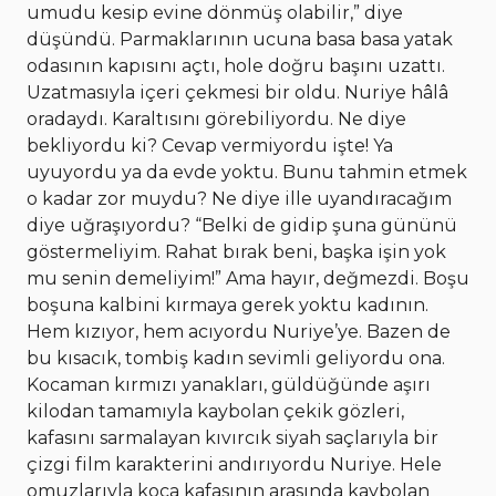
umudu kesip evine dönmüş olabilir,” diye
düşündü. Parmaklarının ucuna basa basa yatak
odasının kapısını açtı, hole doğru başını uzattı.
Uzatmasıyla içeri çekmesi bir oldu. Nuriye hâlâ
oradaydı. Karaltısını görebiliyordu. Ne diye
bekliyordu ki? Cevap vermiyordu işte! Ya
uyuyordu ya da evde yoktu. Bunu tahmin etmek
o kadar zor muydu? Ne diye ille uyandıracağım
diye uğraşıyordu? “Belki de gidip şuna gününü
göstermeliyim. Rahat bırak beni, başka işin yok
mu senin demeliyim!” Ama hayır, değmezdi. Boşu
boşuna kalbini kırmaya gerek yoktu kadının.
Hem kızıyor, hem acıyordu Nuriye’ye. Bazen de
bu kısacık, tombiş kadın sevimli geliyordu ona.
Kocaman kırmızı yanakları, güldüğünde aşırı
kilodan tamamıyla kaybolan çekik gözleri,
kafasını sarmalayan kıvırcık siyah saçlarıyla bir
çizgi film karakterini andırıyordu Nuriye. Hele
omuzlarıyla koca kafasının arasında kaybolan