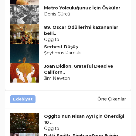
Metro Yolculuğunuz İçin Öyküler
Denis Gürcü
89. Oscar Ödülleri'ni kazananlar
belli..
Oggito
Serbest Düşüş
Şeyhmus Pamuk
Joan Didion, Grateful Dead ve
Californ..
Jim Newton
Öne Çıkanlar
Edebiyat
Oggito’nun Nisan Ayı İçin Önerdiği
10 ..
Oggito
Patti Smith, Rimbaud’nun Evinin