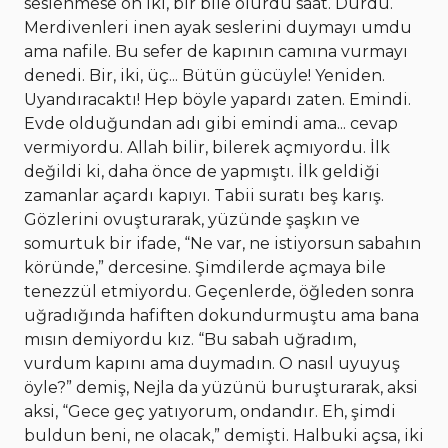
seslenmese on iki, bir bile olurdu saat. Durdu.
Merdivenleri inen ayak seslerini duymayı umdu
ama nafile. Bu sefer de kapının camına vurmayı
denedi. Bir, iki, üç... Bütün gücüyle! Yeniden.
Uyandıracaktı! Hep böyle yapardı zaten. Emindi.
Evde olduğundan adı gibi emindi ama... cevap
vermiyordu. Allah bilir, bilerek açmıyordu. İlk
değildi ki, daha önce de yapmıştı. İlk geldiği
zamanlar açardı kapıyı. Tabii suratı beş karış.
Gözlerini ovuşturarak, yüzünde şaşkın ve
somurtuk bir ifade, “Ne var, ne istiyorsun sabahın
köründe,” dercesine. Şimdilerde açmaya bile
tenezzül etmiyordu. Geçenlerde, öğleden sonra
uğradığında hafiften dokundurmuştu ama bana
mısın demiyordu kız. “Bu sabah uğradım,
vurdum kapını ama duymadın. O nasıl uyuyuş
öyle?” demiş, Nejla da yüzünü buruşturarak, aksi
aksi, “Gece geç yatıyorum, ondandır. Eh, şimdi
buldun beni, ne olacak,” demişti. Halbuki açsa, iki