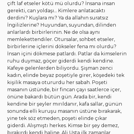
çift laf etseler kötü mü olurdu? İnsana insan
gerekti, can yoldaşı... Kimlere anlatacaktı
derdini? Kuşlara mı? Ya da allahın suratsız
İngilizlerine? Huyundan, suyundan, dilinden
anlarlardı birbirlerinin. Ne de olsa aynı
memlekettendiler. Otursalar, sohbet etseler,
birbirlerine içlerini dökseler fena mı olurdu?
İnsan içini dökmese patlardı. Patlar da kimselerin
ruhu duymaz, göçer giderdi kendi kendine.
Kafeye gelenlerden biliyordu. Şişman zenci
kadın, elinde beyaz poşetiyle girer, köşedeki tek
kişilik masaya otururdu her sabah. Poşeti
masanın üstünde, bir fincan çayı saatlerce içer,
önüne bakardı bütün gün. Arada bir, kendi
kendine bir şeyler mırıldanır, kafa sallar, günün
sonunda elli kuruşu masanın üstüne bırakarak,
yine tek söz etmeden, poşeti elinde çıkar
giderdi. Alışmıştı herkes. Kimse bir şey demez,
bırakırdı kendi haline. Ali Usta ilk zamanlar