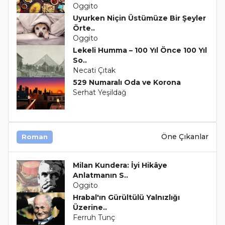
Oggito
Uyurken Niçin Üstümüze Bir Şeyler
Örte..
Oggito
Lekeli Humma – 100 Yıl Önce 100 Yıl
So..
Necati Çıtak
529 Numaralı Oda ve Korona
Serhat Yeşildağ
Öne Çıkanlar
Roman
Milan Kundera: İyi Hikâye
Anlatmanın S..
Oggito
Hrabal'ın Gürültülü Yalnızlığı
Üzerine..
Ferruh Tunç