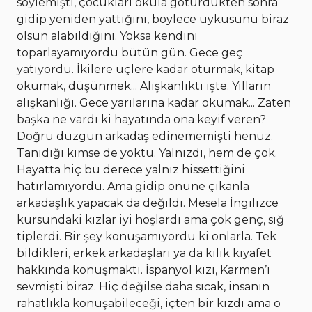
söylemişti, çocukları okula götürdükten sonra
gidip yeniden yattığını, böylece uykusunu biraz
olsun alabildiğini. Yoksa kendini
toparlayamıyordu bütün gün. Gece geç
yatıyordu. İkilere üçlere kadar oturmak, kitap
okumak, düşünmek... Alışkanlıktı işte. Yılların
alışkanlığı. Gece yarılarına kadar okumak... Zaten
başka ne vardı ki hayatında ona keyif veren?
Doğru düzgün arkadaş edinememişti henüz.
Tanıdığı kimse de yoktu. Yalnızdı, hem de çok.
Hayatta hiç bu derece yalnız hissettiğini
hatırlamıyordu. Ama gidip önüne çıkanla
arkadaşlık yapacak da değildi. Mesela İngilizce
kursundaki kızlar iyi hoşlardı ama çok genç, sığ
tiplerdi. Bir şey konuşamıyordu ki onlarla. Tek
bildikleri, erkek arkadaşları ya da kılık kıyafet
hakkında konuşmaktı. İspanyol kızı, Karmen’i
sevmişti biraz. Hiç değilse daha sıcak, insanın
rahatlıkla konuşabileceği, içten bir kızdı ama o