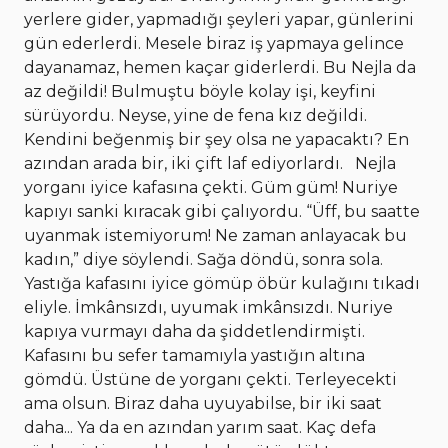
yerlere gider, yapmadığı şeyleri yapar, günlerini
gün ederlerdi. Mesele biraz iş yapmaya gelince
dayanamaz, hemen kaçar giderlerdi. Bu Nejla da
az değildi! Bulmuştu böyle kolay işi, keyfini
sürüyordu. Neyse, yine de fena kız değildi.
Kendini beğenmiş bir şey olsa ne yapacaktı? En
azından arada bir, iki çift laf ediyorlardı. Nejla
yorganı iyice kafasına çekti. Güm güm! Nuriye
kapıyı sanki kıracak gibi çalıyordu. “Üff, bu saatte
uyanmak istemiyorum! Ne zaman anlayacak bu
kadın,” diye söylendi. Sağa döndü, sonra sola.
Yastığa kafasını iyice gömüp öbür kulağını tıkadı
eliyle. İmkânsızdı, uyumak imkânsızdı. Nuriye
kapıya vurmayı daha da şiddetlendirmişti.
Kafasını bu sefer tamamıyla yastığın altına
gömdü. Üstüne de yorganı çekti. Terleyecekti
ama olsun. Biraz daha uyuyabilse, bir iki saat
daha... Ya da en azından yarım saat. Kaç defa