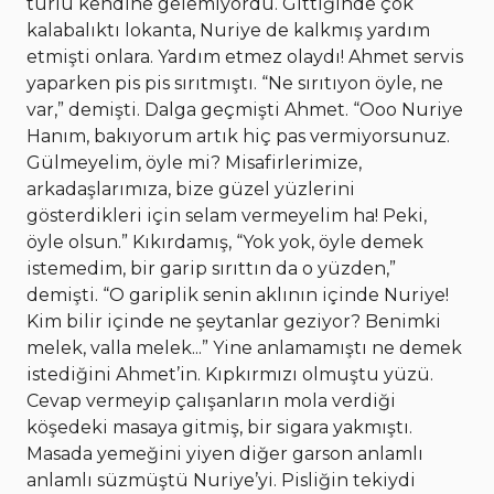
türlü kendine gelemiyordu. Gittiğinde çok
kalabalıktı lokanta, Nuriye de kalkmış yardım
etmişti onlara. Yardım etmez olaydı! Ahmet servis
yaparken pis pis sırıtmıştı. “Ne sırıtıyon öyle, ne
var,” demişti. Dalga geçmişti Ahmet. “Ooo Nuriye
Hanım, bakıyorum artık hiç pas vermiyorsunuz.
Gülmeyelim, öyle mi? Misafirlerimize,
arkadaşlarımıza, bize güzel yüzlerini
gösterdikleri için selam vermeyelim ha! Peki,
öyle olsun.” Kıkırdamış, “Yok yok, öyle demek
istemedim, bir garip sırıttın da o yüzden,”
demişti. “O gariplik senin aklının içinde Nuriye!
Kim bilir içinde ne şeytanlar geziyor? Benimki
melek, valla melek...” Yine anlamamıştı ne demek
istediğini Ahmet’in. Kıpkırmızı olmuştu yüzü.
Cevap vermeyip çalışanların mola verdiği
köşedeki masaya gitmiş, bir sigara yakmıştı.
Masada yemeğini yiyen diğer garson anlamlı
anlamlı süzmüştü Nuriye’yi. Pisliğin tekiydi