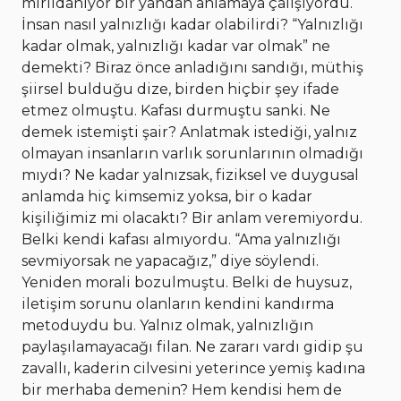
mırıldanıyor bir yandan anlamaya çalışıyordu.
İnsan nasıl yalnızlığı kadar olabilirdi? “Yalnızlığı
kadar olmak, yalnızlığı kadar var olmak” ne
demekti? Biraz önce anladığını sandığı, müthiş
şiirsel bulduğu dize, birden hiçbir şey ifade
etmez olmuştu. Kafası durmuştu sanki. Ne
demek istemişti şair? Anlatmak istediği, yalnız
olmayan insanların varlık sorunlarının olmadığı
mıydı? Ne kadar yalnızsak, fiziksel ve duygusal
anlamda hiç kimsemiz yoksa, bir o kadar
kişiliğimiz mi olacaktı? Bir anlam veremiyordu.
Belki kendi kafası almıyordu. “Ama yalnızlığı
sevmiyorsak ne yapacağız,” diye söylendi.
Yeniden morali bozulmuştu. Belki de huysuz,
iletişim sorunu olanların kendini kandırma
metoduydu bu. Yalnız olmak, yalnızlığın
paylaşılamayacağı filan. Ne zararı vardı gidip şu
zavallı, kaderin cilvesini yeterince yemiş kadına
bir merhaba demenin? Hem kendisi hem de