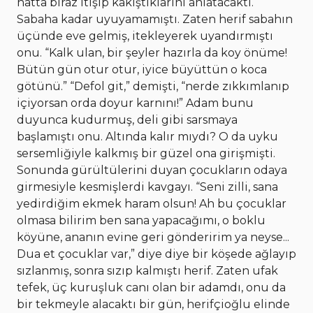
hatta biraz itişip kakıştıklarını anlatacaktı.
Sabaha kadar uyuyamamıştı. Zaten herif sabahın
üçünde eve gelmiş, itekleyerek uyandırmıştı
onu. “Kalk ulan, bir şeyler hazırla da koy önüme!
Bütün gün otur otur, iyice büyüttün o koca
götünü.” “Defol git,” demişti, “nerde zıkkımlanıp
içiyorsan orda doyur karnını!” Adam bunu
duyunca kudurmuş, deli gibi sarsmaya
başlamıştı onu. Altında kalır mıydı? O da uyku
sersemliğiyle kalkmış bir güzel ona girişmişti.
Sonunda gürültülerini duyan çocukların odaya
girmesiyle kesmişlerdi kavgayı. “Seni zilli, sana
yedirdiğim ekmek haram olsun! Ah bu çocuklar
olmasa bilirim ben sana yapacağımı, o boklu
köyüne, ananın evine geri gönderirim ya neyse...
Dua et çocuklar var,” diye diye bir köşede ağlayıp
sızlanmış, sonra sızıp kalmıştı herif. Zaten ufak
tefek, üç kuruşluk canı olan bir adamdı, onu da
bir tekmeyle alacaktı bir gün, herifçioğlu elinde