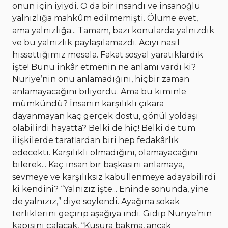
onun için iyiydi. O da bir insandı ve insanoğlu
yalnızlığa mahkûm edilmemişti. Ölüme evet,
ama yalnızlığa... Tamam, bazı konularda yalnızdık
ve bu yalnızlık paylaşılamazdı. Acıyı nasıl
hissettiğimiz mesela. Fakat sosyal yaratıklardık
işte! Bunu inkâr etmenin ne anlamı vardı ki?
Nuriye’nin onu anlamadığını, hiçbir zaman
anlamayacağını biliyordu. Ama bu kiminle
mümkündü? İnsanın karşılıklı çıkara
dayanmayan kaç gerçek dostu, gönül yoldaşı
olabilirdi hayatta? Belki de hiç! Belki de tüm
ilişkilerde taraflardan biri hep fedakârlık
edecekti. Karşılıklı olmadığını, olamayacağını
bilerek... Kaç insan bir başkasını anlamaya,
sevmeye ve karşılıksız kabullenmeye adayabilirdi
ki kendini? “Yalnızız işte... Eninde sonunda, yine
de yalnızız,” diye söylendi. Ayağına sokak
terliklerini geçirip aşağıya indi. Gidip Nuriye’nin
kapısını çalacak, “Kusura bakma, ancak