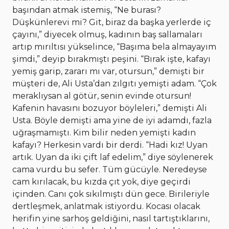
başından atmak istemiş, “Ne burası?
Düşkünlerevi mi? Git, biraz da başka yerlerde iç
çayını,” diyecek olmuş, kadının baş sallamaları
artıp mırıltısı yükselince, “Başıma bela almayayım
şimdi,” deyip bırakmıştı peşini. “Bırak işte, kafayı
yemiş garip, zararı mı var, otursun,” demişti bir
müşteri de, Ali Usta’dan zılgıtı yemişti adam. “Çok
meraklıysan al götür, senin evinde otursun!
Kafenin havasını bozuyor böyleleri,” demişti Ali
Usta. Böyle demişti ama yine de iyi adamdı, fazla
uğraşmamıştı. Kim bilir neden yemişti kadın
kafayı? Herkesin vardı bir derdi. “Hadi kız! Uyan
artık. Uyan da iki çift laf edelim,” diye söylenerek
cama vurdu bu sefer. Tüm gücüyle. Neredeyse
cam kırılacak, bu kızda çıt yok, diye geçirdi
içinden. Canı çok sıkılmıştı dün gece. Birileriyle
dertleşmek, anlatmak istiyordu. Kocası olacak
herifin yine sarhoş geldiğini, nasıl tartıştıklarını,