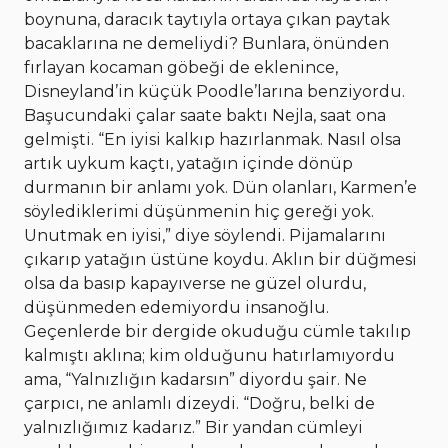
boynuna, daracık taytıyla ortaya çıkan paytak
bacaklarına ne demeliydi? Bunlara, önünden
fırlayan kocaman göbeği de eklenince,
Disneyland’in küçük Poodle’larına benziyordu.
Başucundaki çalar saate baktı Nejla, saat ona
gelmişti. “En iyisi kalkıp hazırlanmak. Nasıl olsa
artık uykum kaçtı, yatağın içinde dönüp
durmanın bir anlamı yok. Dün olanları, Karmen’e
söylediklerimi düşünmenin hiç gereği yok.
Unutmak en iyisi,” diye söylendi. Pijamalarını
çıkarıp yatağın üstüne koydu. Aklın bir düğmesi
olsa da basıp kapayıverse ne güzel olurdu,
düşünmeden edemiyordu insanoğlu.
Geçenlerde bir dergide okuduğu cümle takılıp
kalmıştı aklına; kim olduğunu hatırlamıyordu
ama, “Yalnızlığın kadarsın” diyordu şair. Ne
çarpıcı, ne anlamlı dizeydi. “Doğru, belki de
yalnızlığımız kadarız.” Bir yandan cümleyi