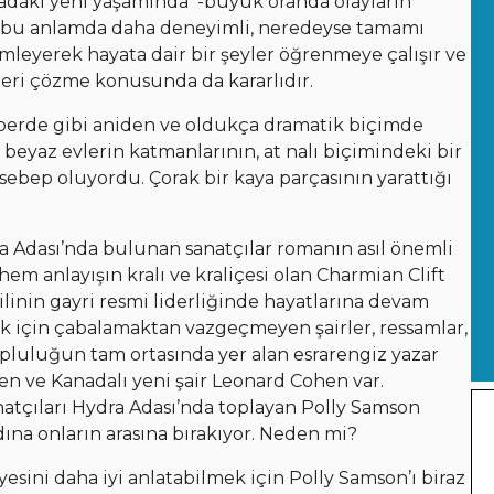
Adadaki yeni yaşamında -büyük oranda olayların
 bu anlamda daha deneyimli, neredeyse tamamı
emleyerek hayata dair bir şeyler öğrenmeye çalışır ve
leri çözme konusunda da kararlıdır.
 perde gibi aniden ve oldukça dramatik biçimde
, beyaz evlerin katmanlarının, at nalı biçimindeki bir
 sebep oluyordu. Çorak bir kaya parçasının yarattığı
ra Adası’nda bulunan sanatçılar romanın asıl önemli
m anlayışın kralı ve kraliçesi olan Charmian Clift
linin gayri resmi liderliğinde hayatlarına devam
k için çabalamaktan vazgeçmeyen şairler, ressamlar,
pluluğun tam ortasında yer alan esrarengiz yazar
len ve Kanadalı yeni şair Leonard Cohen var.
atçıları Hydra Adası’nda toplayan Polly Samson
dına onların arasına bırakıyor. Neden mi?
yesini daha iyi anlatabilmek için Polly Samson’ı biraz