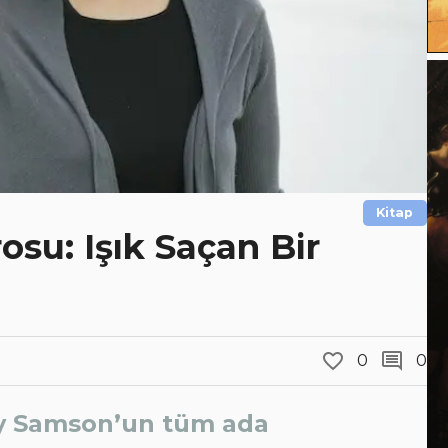
Kitap
osu: Işık Saçan Bir
0
0
y Samson’un tüm ada