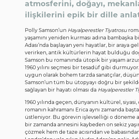
atmosferini, doğayı, mekanl
ilişkilerini epik bir dille anl
Polly Samson’un
Hayalperestler Tiyatrosu
roma
yaşamını yeniden kurması adına bambaşka bir 
Adası’nda başlayan yeni hayatlar, bir araya ge
verirken, antik kültürlerin hayat bulduğu doğa
Samson bu romanında ütopik bir yaşam arzu
1960 yılını seçmesi bir tesadüf gibi durmuyo
uygun olarak bohem tarzda sanatçılar, düşünce
Samson’un tüm bu ütopyayı doğru bir şekilde
sağlayan bir hayatı olması da
Hayalperestler T
1960 yılında geçen, dünyanın kültürel, siyasi,
romanın kahramanı Erica aynı zamanda baştan
üstleniyor. Bu görevin işlevselliği o döneme 
bir zamanda annesini kaybeden on sekiz yaşın
çözmek hem de taze acısından ve babasından k