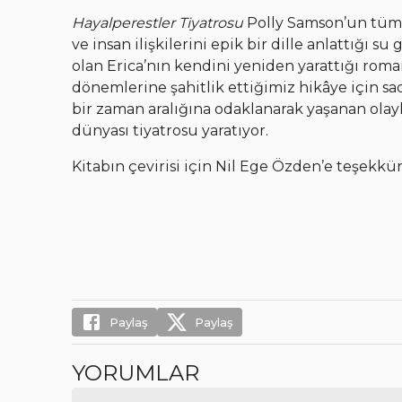
Hayalperestler Tiyatrosu
Polly Samson’un tüm 
ve insan ilişkilerini epik bir dille anlattığı 
olan Erica’nın kendini yeniden yarattığı r
dönemlerine şahitlik ettiğimiz hikâye için sad
bir zaman aralığına odaklanarak yaşanan olayl
dünyası tiyatrosu yaratıyor.
Kitabın çevirisi için Nil Ege Özden’e teşekkür
Paylaş
Paylaş
YORUMLAR