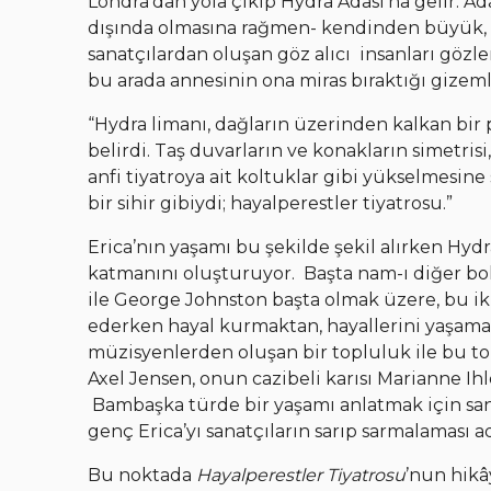
Londra’dan yola çıkıp Hydra Adası’na gelir. 
dışında olmasına rağmen- kendinden büyük,
sanatçılardan oluşan göz alıcı insanları gözl
bu arada annesinin ona miras bıraktığı gizem
“Hydra limanı, dağların üzerinden kalkan bir
belirdi. Taş duvarların ve konakların simetrisi
anfi tiyatroya ait koltuklar gibi yükselmesine
bir sihir gibiydi; hayalperestler tiyatrosu.”
Erica’nın yaşamı bu şekilde şekil alırken Hyd
katmanını oluşturuyor. Başta nam-ı diğer bohe
ile George Johnston başta olmak üzere, bu iki
ederken hayal kurmaktan, hayallerini yaşama
müzisyenlerden oluşan bir topluluk ile bu to
Axel Jensen, onun cazibeli karısı Marianne Ih
Bambaşka türde bir yaşamı anlatmak için san
genç Erica’yı sanatçıların sarıp sarmalaması a
Bu noktada
Hayalperestler Tiyatrosu
’nun hikâ