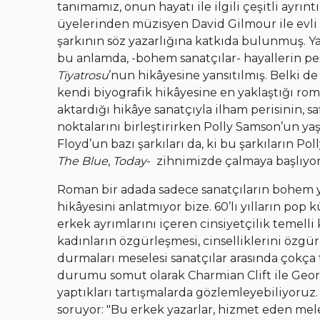
tanımamız, onun hayatı ile ilgili çeşitli ayrı
üyelerinden müzisyen David Gilmour ile evli 
şarkının söz yazarlığına katkıda bulunmuş. Ya
bu anlamda, -bohem sanatçılar- hayallerin 
Tiyatrosu
’nun hikâyesine yansıtılmış. Belki
kendi biyografik hikâyesine en yaklaştığı ro
aktardığı hikâye sanatçıyla ilham perisinin, s
noktalarını birleştirirken Polly Samson’un ya
Floyd’un bazı şarkıları da, ki bu şarkıların Po
The Blue
,
Today
- zihnimizde çalmaya başlıyor
Roman bir adada sadece sanatçıların bohem y
hikâyesini anlatmıyor bize. 60’lı yılların pop
erkek ayrımlarını içeren cinsiyetçilik temelli k
kadınların özgürleşmesi, cinselliklerini özgü
durmaları meselesi sanatçılar arasında çokça 
durumu somut olarak Charmian Clift ile George 
yaptıkları tartışmalarda gözlemleyebiliyoruz. 
soruyor: "Bu erkek yazarlar, hizmet eden mel