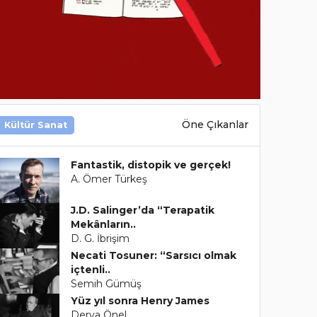
Öne Çıkanlar
Kültür Sanat
Fantastik, distopik ve gerçek!
A. Ömer Türkeş
J.D. Salinger’da “Terapatik
Mekânların..
D. G. İbrişim
Necati Tosuner: “Sarsıcı olmak
içtenli..
Semih Gümüş
Yüz yıl sonra Henry James
Derya Önel