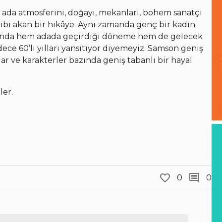
ada atmosferini, doğayı, mekanları, bohem sanatçı
su gibi akan bir hikâye. Aynı zamanda genç bir kadın
omanda hem adada geçirdiği döneme hem de gelecek
ece 60’lı yılları yansıtıyor diyemeyiz. Samson geniş
ar ve karakterler bazında geniş tabanlı bir hayal
ler.
0
0