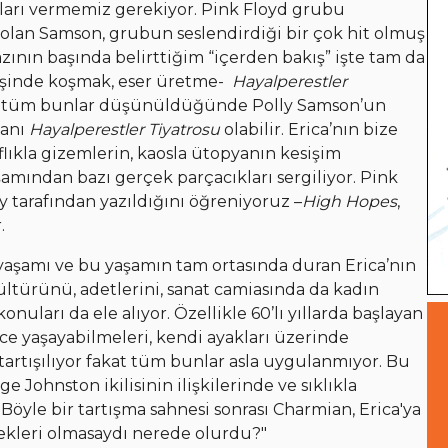
ntıları vermemiz gerekiyor. Pink Floyd grubu
olan Samson, grubun seslendirdiği bir çok hit olmuş
zının başında belirttiğim “içerden bakış” işte tam da
peşinde koşmak, eser üretme-
Hayalperestler
 de tüm bunlar düşünüldüğünde Polly Samson’un
manı
Hayalperestler Tiyatrosu
olabilir. Erica’nın bize
aflıkla gizemlerin, kaosla ütopyanın kesişim
şamından bazı gerçek parçacıkları sergiliyor. Pink
lly tarafından yazıldığını öğreniyoruz –
High Hopes
,
.
aşamı ve bu yaşamın tam ortasında duran Erica’nın
 kültürünü, adetlerini, sanat camiasında da kadın
onuları da ele alıyor. Özellikle 60’lı yıllarda başlayan
rce yaşayabilmeleri, kendi ayakları üzerinde
tartışılıyor fakat tüm bunlar asla uygulanmıyor. Bu
Johnston ikilisinin ilişkilerinde ve sıklıkla
Böyle bir tartışma sahnesi sonrası Charmian, Erica'ya
ekleri olmasaydı nerede olurdu?"