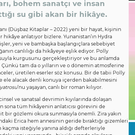
arı, bohem sanatçı ve insan
attığı su gibi akan bir hikâye.
nı (Düşbaz Kitaplar – 2022) yeni bir hayat, kişinin
hikâye anlatıyor bizlere. Yunanistan’ın Hydra
lişler, yeni ve bambaşka başlangıçlara sebebiyet
nın canlılığı da hikâyeye eşlik ediyor. Polly
suyla kurgusunu gerçekleştiriyor ve bu anlamda
r. Çünkü tam da o yılların ve o dönemin atmosferine
ler, üretilen eserler söz konusu. Bir de tabii Polly
 ele alacak denli konuya içerden bakabilmesini
iyatrosu
’nu yaşayan, canlı bir roman kılıyor.
 cinsel ve sanatsal devrimin kıyılarında dolaşan
 sona tüm hikâyenin anlatıcısı görevini de
ait bir gözlemi okura sunmasıyla önemli. Zira yakın
daki Erica hem annesinin geride bıraktığı gizemleri
açma isteğiyle yanına aldığı defterleriyle