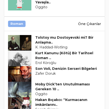
Yavaşla..
Oggito
Öne Çıkanlar
Roman
Tolstoy mu Dostoyevski mi? Bir
Anlaşma..
K. Haddad-Wotling
Kurt Kanunu (Kötü) Bir Tarihsel
Roman ..
Erol Köroğlu
Son Voli, Denizin Serseri Bilgeleri
Zafer Doruk
Moby Dick’ten Unutulmaması
Gereken 10 ..
Oggito
Hakan Bıçakcı: “Kurmacanın
imkânlarını..