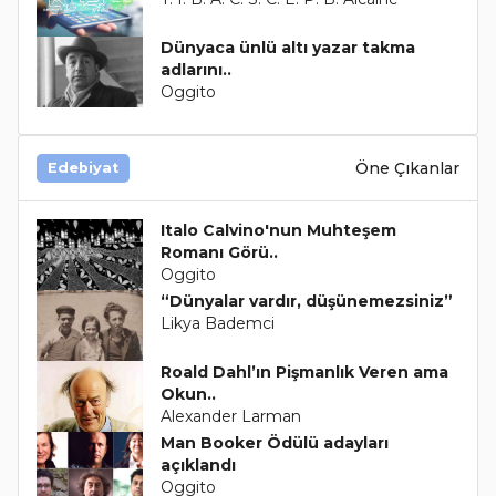
Dünyaca ünlü altı yazar takma
adlarını..
Oggito
Öne Çıkanlar
Edebiyat
Italo Calvino'nun Muhteşem
Romanı Görü..
Oggito
“Dünyalar vardır, düşünemezsiniz”
Likya Bademci
Roald Dahl’ın Pişmanlık Veren ama
Okun..
Alexander Larman
Man Booker Ödülü adayları
açıklandı
Oggito