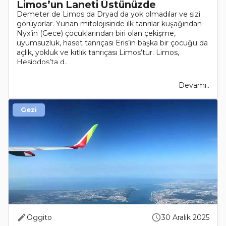
Limos’un Laneti Üstünüzde
Demeter de Limos da Dryad da yok olmadılar ve sizi
görüyorlar. Yunan mitolojisinde ilk tanrılar kuşağından
Nyx’in (Gece) çocuklarından biri olan çekişme,
uyumsuzluk, haset tanrıçası Eris’in başka bir çocuğu da
açlık, yokluk ve kıtlık tanrıçası Limos’tur. Limos,
Hesiodos’ta d..
Devamı..
Gezi
Oggito
30 Aralık 2025