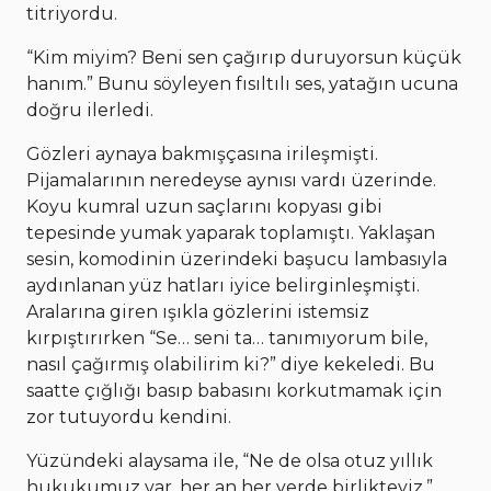
titriyordu.
“Kim miyim? Beni sen çağırıp duruyorsun küçük
hanım.” Bunu söyleyen fısıltılı ses, yatağın ucuna
doğru ilerledi.
Gözleri aynaya bakmışçasına irileşmişti.
Pijamalarının neredeyse aynısı vardı üzerinde.
Koyu kumral uzun saçlarını kopyası gibi
tepesinde yumak yaparak toplamıştı. Yaklaşan
sesin, komodinin üzerindeki başucu lambasıyla
aydınlanan yüz hatları iyice belirginleşmişti.
Aralarına giren ışıkla gözlerini istemsiz
kırpıştırırken “Se… seni ta… tanımıyorum bile,
nasıl çağırmış olabilirim ki?” diye kekeledi. Bu
saatte çığlığı basıp babasını korkutmamak için
zor tutuyordu kendini.
Yüzündeki alaysama ile, “Ne de olsa otuz yıllık
hukukumuz var, her an her yerde birlikteyiz,”