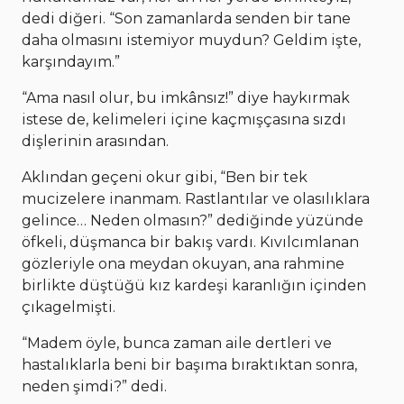
dedi diğeri. “Son zamanlarda senden bir tane
daha olmasını istemiyor muydun? Geldim işte,
karşındayım.”
“Ama nasıl olur, bu imkânsız!” diye haykırmak
istese de, kelimeleri içine kaçmışçasına sızdı
dişlerinin arasından.
Aklından geçeni okur gibi, “Ben bir tek
mucizelere inanmam. Rastlantılar ve olasılıklara
gelince… Neden olmasın?” dediğinde yüzünde
öfkeli, düşmanca bir bakış vardı. Kıvılcımlanan
gözleriyle ona meydan okuyan, ana rahmine
birlikte düştüğü kız kardeşi karanlığın içinden
çıkagelmişti.
“Madem öyle, bunca zaman aile dertleri ve
hastalıklarla beni bir başıma bıraktıktan sonra,
neden şimdi?” dedi.