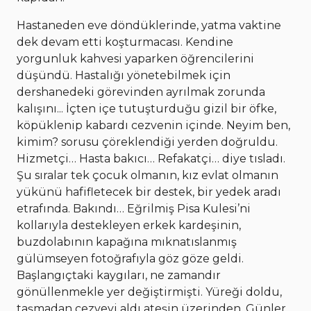
Hastaneden eve döndüklerinde, yatma vaktine
dek devam etti koşturmacası. Kendine
yorgunluk kahvesi yaparken öğrencilerini
düşündü. Hastalığı yönetebilmek için
dershanedeki görevinden ayrılmak zorunda
kalışını... İçten içe tutuşturduğu gizil bir öfke,
köpüklenip kabardı cezvenin içinde. Neyim ben,
kimim? sorusu çöreklendiği yerden doğruldu.
Hizmetçi… Hasta bakıcı… Refakatçi… diye tısladı.
Şu sıralar tek çocuk olmanın, kız evlat olmanın
yükünü hafifletecek bir destek, bir yedek aradı
etrafında. Bakındı… Eğrilmiş Pisa Kulesi’ni
kollarıyla destekleyen erkek kardeşinin,
buzdolabının kapağına mıknatıslanmış
gülümseyen fotoğrafıyla göz göze geldi.
Başlangıçtaki kaygıları, ne zamandır
gönüllenmekle yer değiştirmişti. Yüreği doldu,
taşmadan cezveyi aldı ateşin üzerinden. Günler