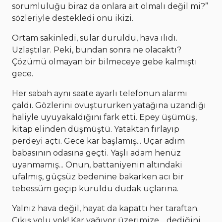
sorumluluğu biraz da onlara ait olmalı değil mi?”
sözleriyle destekledi onu ikizi.
Ortam sakinledi, sular duruldu, hava ılıdı.
Uzlaştılar. Peki, bundan sonra ne olacaktı?
Çözümü olmayan bir bilmeceye gebe kalmıştı
gece.
Her sabah aynı saate ayarlı telefonun alarmı
çaldı. Gözlerini ovuştururken yatağına uzandığı
haliyle uyuyakaldığını fark etti. Epey üşümüş,
kitap elinden düşmüştü. Yataktan fırlayıp
perdeyi açtı. Gece kar başlamış... Uçar adım
babasının odasına geçti. Yaşlı adam henüz
uyanmamış... Onun, battaniyenin altındaki
ufalmış, güçsüz bedenine bakarken acı bir
tebessüm geçip kuruldu dudak uçlarına.
Yalnız hava değil, hayat da kapattı her taraftan.
Çıkış yolu yok! Kar yağıyor üzerimize… dediğini