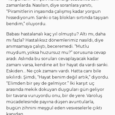
zamanlarda. Nasılsın, diye soranlara yanıtı,
“Piramitlerin inşasında çalışmış kadar yorgun
hissediyorum. Sanki o taş blokları sırtında taşıyan
bendim,” oluyordu.
Babası hastalanalı kaç yıl olmuştu? Altı mı, daha
mı fazla? Hastalıksız dönemlerimiz nasıldı, diye
anımsamaya çalıştı, beceremedi. “Mutlu
muydum, yoksa huzursuz mu?” sorusuna cevap
aradı. Aslında bu soruları cevaplayacak kadar
zamanı varsa, kendine ait bir hayat da vardı sanki.
Eskiden… Ne çok zamanı vardı. Hatta canı bile
sıkılırdı. Şimdi, “Hayat benim değil artık,” diyordu.
“Elimden bir şey de gelmiyor.” İki karşıt uç
arasında mekik dokuyan duyguları gün geliyor
bir tavana vuruyordu onu, bir de yere. Varoluş
mücadelesinde payına düşen avuntularla,
bugün zihnini meşgul eden vesveselerle çıktı
kapıdan.