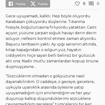
8
0
Paylaş
Paylaş
Gece uyuyamadı, kalktı. Hep böyle oluyordu.
Karabasan çöküyordu düşlerine. Tıkanma
hissiyle, boğulurcasına fırlıyordu yataktan. Camı
açıyor, yüzüne çarpan soğuk havayı derin derin
soluyor, nefesini kontrol etmesi zaman alıyordu.
Başucu lambasını yaktı. Ay ışığı sarısının altında,
kitap kapağındaki o solgun yüz, hayatın
ciddiyetini hiçe sayan belli belirsiz bir gülücük
attı ona. Nadir mutlu zamanlardan kopup önüne
düşmüşçesine…
“Sözcüklerim olmadan o gökyüzüne nasıl
dayanabilirdim. O caddeye, o geceye, gecelere,
uykuyla uyanıklık arasında öylesine yatıp
uyuyamadığım için sinirlendiğim ve her şeyi
düşünüp kalkıp düşündüklerimi sözcüklere
çeviremediğim gecelere” tümcelerini bir kez