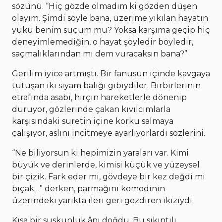
sözünü. “Hiç gözde olmadım ki gözden düşen
olayım. Şimdi söyle bana, üzerime yıkılan hayatın
yükü benim suçum mu? Yoksa karşıma geçip hiç
deneyimlemediğin, o hayat şöyledir böyledir,
saçmalıklarından mı dem vuracaksın bana?”
Gerilim iyice artmıştı. Bir fanusun içinde kavgaya
tutuşan iki siyam balığı gibiydiler. Birbirlerinin
etrafında asabi, hırçın hareketlerle dönenip
duruyor, gözlerinde çakan kıvılcımlarla
karşısındaki suretin içine korku salmaya
çalışıyor, aslını incitmeye ayarlıyorlardı sözlerini.
“Ne biliyorsun ki hepimizin yaraları var. Kimi
büyük ve derinlerde, kimisi küçük ve yüzeysel
bir çizik. Fark eder mi, gövdeye bir kez değdi mi
bıçak…” derken, parmağını komodinin
üzerindeki yarıkta ileri geri gezdiren ikiziydi.
Kısa bir suskunluk ânı doğdu. Bu sıkıntılı