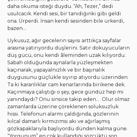
daha okuma isteği duydu. “Ah, Tezer,” dedi
usulcacık. Kendi sesi, bir tanıdığınki gibi geldi
ona. Ürperdi. İnsan kendi sesinden bile ürkerdi,
bazen…
Uykusuz, ağır gecelerin sayısı arttıkça sayfalar
arasına yatırıyordu düşlerini. Satır dokuyucuların
düş gücü, onu kendi âleminden uzak kılıyordu.
Sabah olduğunda aynalarla yüzleşmekten
kaçınarak, yapayalnızlık ve bir başınalık
duygusunu güçlükle sıyırıp atıyordu üzerinden.
Ta ki karanlıklar cam kenarlarında birikene dek.
Kaçınmaya çalıştığı o şey, gece gündüz hep mi
yanındaydı? Onu sinsice takip eden… Olur olmaz
zamanlarda üzerine çöreklenen soluksuzluk
hissi. Telefonun alarmı çaldığında, gözlerinin
kılcal damarlı kırmızımsı akı ve ağırlaşmış
gözkapaklarıyla başlıyordu dünden kalma güne.
“Yorgunum” en çok kullandığı sözcüktü son