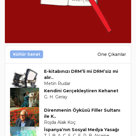
Öne Çıkanlar
Kültür Sanat
E-kitabınızı DRM’li mi DRM’siz mi
alır..
Metin Rudar
Kendini Gerçekleştiren Kehanet
G. H. Geray
Direnmenin Öyküsü Filler Sultanı
ile K..
Rojda Alak Koç
İspanya’nın Sosyal Medya Yasağı
T. Í. B. A. C. S. C. E. P. B. Alcaine