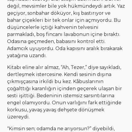
değil, mevsimler bile yok hükmündeydi artık. Yaz
geçiyor, sonbahar döküyor, kış bastırıyor ve
bahar çiçekleri bir tek onlar için açmıyordu. Bu
düşüncelerle içtiği kahvenin telvesini
parmakladı, boş fincanı lavabonun içine bıraktı.
Odasına geçmeden, babasını kontrol etti.
Adamcık uyuyordu. Oda kapısını aralık bırakarak
yatağına uzandı.
Kitabı eline alır almaz, “Ah, Tezer,” diye sayıkladı,
dertleşmek istercesine. Kendi sesinin dışına
çıkmışçasına irkildi bu kez. Kâbuslarının
çoğalttığı karanlığın içinden geçerek ulaşan bir
sesti işittiği. Bedeninin istemsiz sarsıntılarına
engel olamıyordu. Onun varlığını fark ettiğinde
korkusu, yavaş yavaş dehşete dönüşmek
üzereydi.
“Kimsin sen; odamda ne arıyorsun?” diyebildi,