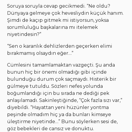
Soruya soruyla cevap gecikmedi. “Ne oldu?
Dünyaya gelmeye çok hevesliydin küçük hanım.
Şimdi de kaçıp gitmek mi istiyorsun, yoksa
sorumluluğu başkalarına mı itelemek
niyetindesin?”
“Sen o karanlık dehlizlerden geçerken elimi
bırakmamış olsaydın eğer…”
Cümlesini tamamlamaktan vazgeçti. Şu anda
bunun hiç bir önemi olmadığı gibi içinde
bulunduğu durum çok saçmaydı. Histerik bir
gülmeye tutuldu. Sözleri nefes yolunda
boğumlandığı için bu sırada ne dediği pek
anlaşılamadı. Sakinleştiğinde, “Çok fazla sızı var,”
diyebildi. “Hayattan yeni hüzünler yontma
peşinde olmadım hiç ya da bunları kimseye
üleştirme niyetinde…” Bunu söylerken sesi de,
göz bebekleri de cansız ve donuktu.