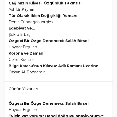
Çağımızın Klişesi: Özgünlük Takıntısı
Aslı İdil Kaynar
Tür Olarak İklim Değişikliği Romanı
Deniz Gündoğan İbrişim
Edebiyat ve...
Şükrü Erbaş
Özgeci Bir Özge Denemeci: Salâh Birsel
Haydar Ergülen
Korona ve Zaman
Gönül Kıvılcım
Bilge Karasu’nun Kılavuz Adlı Romanı Üzerine
Özkan Ali Bozdemir
Günün Yazarları
Özgeci Bir Özge Denemeci: Salâh Birsel
Haydar Ergülen
“Niçin yazıyorum? Hangi doğruyu onaylıyorum?"