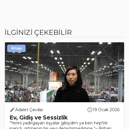
İLGİNİZİ ÇEKEBİLİR
Kitap
Adalet Çavdar
19 Ocak 2026
Ev, Gidiş ve Sessizlik
“Yerini yadırgayan eşyalar gibiydim ya ben hep!Ve
inançlı, gitmenin bir şeyi değiştirmediğine.”– Birhan