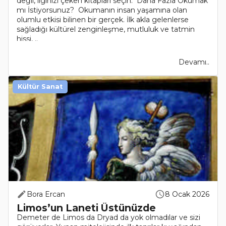
değil, ilginizi çeken kitapları seçin. Daha Fazla Okumak
mı İstiyorsunuz? Okumanın insan yaşamına olan
olumlu etkisi bilinen bir gerçek. İlk akla gelenlerse
sağladığı kültürel zenginleşme, mutluluk ve tatmin
hissi, ..
Devamı..
Kültür Sanat
Bora Ercan
8 Ocak 2026
Limos’un Laneti Üstünüzde
Demeter de Limos da Dryad da yok olmadılar ve sizi