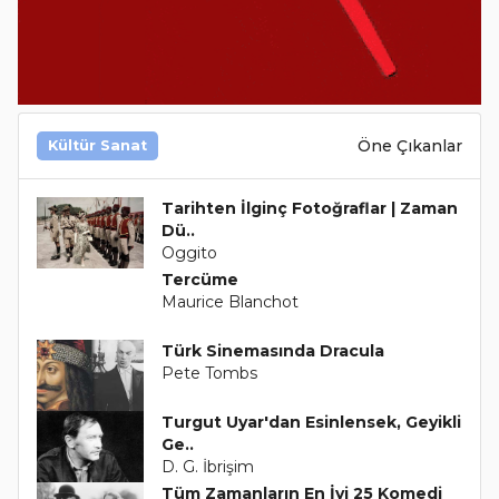
Öne Çıkanlar
Kültür Sanat
Tarihten İlginç Fotoğraflar | Zaman
Dü..
Oggito
Tercüme
Maurice Blanchot
Türk Sinemasında Dracula
Pete Tombs
Turgut Uyar'dan Esinlensek, Geyikli
Ge..
D. G. İbrişim
Tüm Zamanların En İyi 25 Komedi