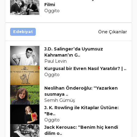
Filmi
Oggito
Öne Çıkanlar
Edebiyat
J.D. Salinger’da Uyumsuz
Kahraman’ın G..
Paul Levin
Kurgusal bir Evren Nasıl Yaratılır? | ..
Oggito
Neslihan Önderoğlu: “Yazarken
susmaya ..
Semih Gümüş
J. K. Rowling ile Kitaplar Üstüne:
"Be..
Oggito
Jack Kerouac: “Benim hiç kendi
dilim o..