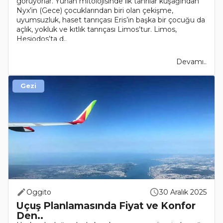
görüyorlar. Yunan mitolojisinde ilk tanrılar kuşağından
Nyx’in (Gece) çocuklarından biri olan çekişme,
uyumsuzluk, haset tanrıçası Eris’in başka bir çocuğu da
açlık, yokluk ve kıtlık tanrıçası Limos’tur. Limos,
Hesiodos’ta d..
Devamı..
Gezi
Oggito
30 Aralık 2025
Uçuş Planlamasında Fiyat ve Konfor
Den..