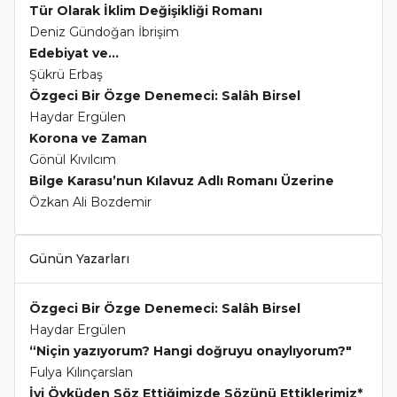
Tür Olarak İklim Değişikliği Romanı
Deniz Gündoğan İbrişim
Edebiyat ve...
Şükrü Erbaş
Özgeci Bir Özge Denemeci: Salâh Birsel
Haydar Ergülen
Korona ve Zaman
Gönül Kıvılcım
Bilge Karasu’nun Kılavuz Adlı Romanı Üzerine
Özkan Ali Bozdemir
Günün Yazarları
Özgeci Bir Özge Denemeci: Salâh Birsel
Haydar Ergülen
“Niçin yazıyorum? Hangi doğruyu onaylıyorum?"
Fulya Kılınçarslan
İyi Öyküden Söz Ettiğimizde Sözünü Ettiklerimiz*