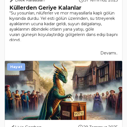
Dilek Karaaslan
31 Temmuz 2025
Küllerden Geriye Kalanlar
“Su yosunları, nilüferler ve mor mayasıllarla kaplı gölün
kıyısında durdu. Yel esti gölün üzerinden, su titreyerek
ayaklarının ucuna kadar geldi, suyun dalgalanışı,
ayaklarının dibindeki otların yana yatışı, göle
vuran güneşin koyulaştırdığı gölgelerin dans edişi başını
dönd..
Devamı..
Hayat