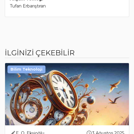
Tufan Erbarıştıran
İLGİNİZİ ÇEKEBİLİR
Bilim Teknoloji
E. O. Ekşioğlu
3 Ağustos 2025