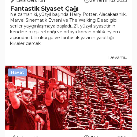
Livia Gershon
29 Temmuz 2025
Fantastik Siyaset Çağı
Ne zaman ki, yüzyıl başında Harry Potter, Alacakaranlık,
Marvel Sinematik Evreni ve The Walking Dead gibi
seriler yaygınlaşmaya başladı…21. yüzyıl siyasetinin
kendine özgü retoriği ve ortaya konan politik eylem
açısından bilimkurgu ve fantastik yazının yarattığı
klişeler gerçek..
Devamı..
Hayat