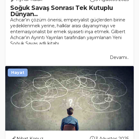
Soğuk Savaş Sonrası Tek Kutuplu
Dünyan..
Achcar’ın çözüm önerisi, emperyalist güçlerden birine
yedeklenmek yerine, halklar arası dayanışmayı ve
enternasyonalist bir emek siyaseti inşa etmek. Gilbert
Achcar’ın Ayrıntı Yayınları tarafından yayımlanan Yeni
Soğuk Savaş adlı kitabı..
Devamı..
Hayat
Nihat Kopuz
3 Ağustos 2025