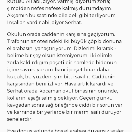
kutusu Ali abi, diyor. Varmış, diyorum zorla;
şimdiden nefes nefese kalmış durumdayım.
Akşamın bu saatinde bile deli gibi terliyorum.
İnşallah vardır abi, diyor Serhat.
Okulun orada caddenin karşısına geçiyorum.
Trafonun az ötesindeki iki büyük çöp bidonuna
el arabasını yanaştırıyorum. Dizlerimi kırarak -
belime bir şey olsun istemiyorum- iki elimle
zorla kaldırdığım poşeti bir hamlede bidonun
içine savuruyorum. İkinci poşet biraz daha
küçük, bu yüzden işim bitti sayılır. Caddenin
karşısından beni izliyor. Hava artık karardı ve
Serhat orada, kocaman okul binasının önünde,
kollarını aşağı salmış bekliyor. Geçen günkü
kavgadan sonra sağ bileğinde ciddi bir sorun var
ve karnında bir yerlerde bir mermi asılı duruyor
senelerdir.
Eve dönüş yolunda boş el arabası düzensiz sesler