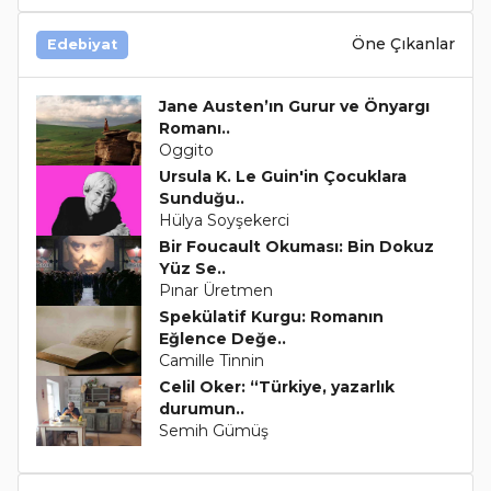
Öne Çıkanlar
Edebiyat
Jane Austen’ın Gurur ve Önyargı
Romanı..
Oggito
Ursula K. Le Guin'in Çocuklara
Sunduğu..
Hülya Soyşekerci
Bir Foucault Okuması: Bin Dokuz
Yüz Se..
Pınar Üretmen
Spekülatif Kurgu: Romanın
Eğlence Değe..
Camille Tinnin
Celil Oker: “Türkiye, yazarlık
durumun..
Semih Gümüş