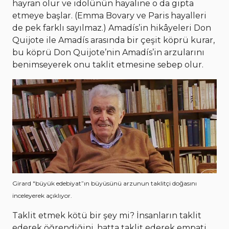
hayran olur ve idolünün hayaline o da gıpta
etmeye başlar. (Emma Bovary ve Paris hayalleri
de pek farklı sayılmaz.) Amadís’in hikâyeleri Don
Quijote ile Amadís arasında bir çeşit köprü kurar,
bu köprü Don Quijote’nin Amadís’in arzularını
benimseyerek onu taklit etmesine sebep olur.
Girard "büyük edebiyat”ın büyüsünü arzunun taklitçi doğasını
inceleyerek açıklıyor.
Taklit etmek kötü bir şey mi? İnsanların taklit
ederek öğrendiğini, hatta taklit ederek empati