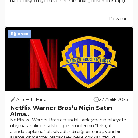
hafta Tokyo’daydım ve her zamanki gibi kentin kitapçı..
Devamı..
Eğlence
A. S. –. L. Minor
22 Aralık 2025
Netflix Warner Bros’u Niçin Satın
Alma..
Netflix ve Warner Bros arasındaki anlaşmanın nihayete
ulaşması halinde sektör gözlemcilerinin “tek çatı
altında toplama” olarak adlandırdığı bir süreç yeni bir
aşama kaydetmiş olacak.Peş peşe çok şaşırtıcı iki