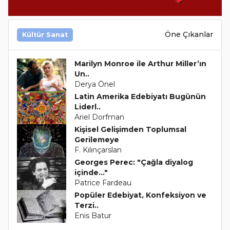
Öne Çıkanlar
Kültür Sanat
Marilyn Monroe ile Arthur Miller’ın
Un..
Derya Önel
Latin Amerika Edebiyatı Bugünün
Liderl..
Ariel Dorfman
Kişisel Gelişimden Toplumsal
Gerilemeye
F. Kılınçarslan
Georges Perec: "Çağla diyalog
içinde..."
Patrice Fardeau
Popüler Edebiyat, Konfeksiyon ve
Terzi..
Enis Batur