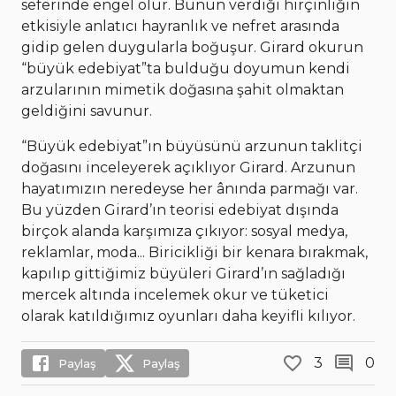
seferinde engel olur. Bunun verdiği hırçınlığın
etkisiyle anlatıcı hayranlık ve nefret arasında
gidip gelen duygularla boğuşur. Girard okurun
“büyük edebiyat”ta bulduğu doyumun kendi
arzularının mimetik doğasına şahit olmaktan
geldiğini savunur.
“Büyük edebiyat”ın büyüsünü arzunun taklitçi
doğasını inceleyerek açıklıyor Girard. Arzunun
hayatımızın neredeyse her ânında parmağı var.
Bu yüzden Girard’ın teorisi edebiyat dışında
birçok alanda karşımıza çıkıyor: sosyal medya,
reklamlar, moda... Biricikliği bir kenara bırakmak,
kapılıp gittiğimiz büyüleri Girard’ın sağladığı
mercek altında incelemek okur ve tüketici
olarak katıldığımız oyunları daha keyifli kılıyor.
3
0
Paylaş
Paylaş