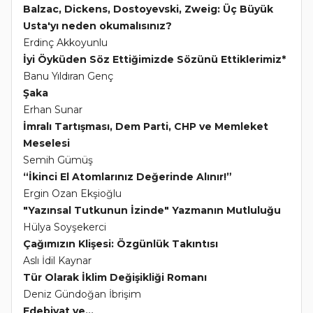
Balzac, Dickens, Dostoyevski, Zweig: Üç Büyük
Usta'yı neden okumalısınız?
Erdinç Akkoyunlu
İyi Öyküden Söz Ettiğimizde Sözünü Ettiklerimiz*
Banu Yıldıran Genç
Şaka
Erhan Sunar
İmralı Tartışması, Dem Parti, CHP ve Memleket
Meselesi
Semih Gümüş
“İkinci El Atomlarınız Değerinde Alınır!”
Ergin Ozan Ekşioğlu
"Yazınsal Tutkunun İzinde" Yazmanın Mutluluğu
Hülya Soyşekerci
Çağımızın Klişesi: Özgünlük Takıntısı
Aslı İdil Kaynar
Tür Olarak İklim Değişikliği Romanı
Deniz Gündoğan İbrişim
Edebiyat ve...