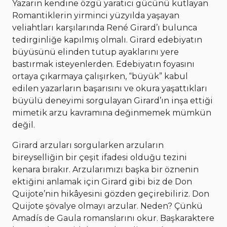
Yazarın kendine özgü yaratıcı gücünü kutlayan
Romantiklerin yirminci yüzyılda yaşayan
veliahtları karşılarında René Girard’ı bulunca
tedirginliğe kapılmış olmalı. Girard edebiyatın
büyüsünü elinden tutup ayaklarını yere
bastırmak isteyenlerden. Edebiyatın foyasını
ortaya çıkarmaya çalışırken, “büyük” kabul
edilen yazarların başarısını ve okura yaşattıkları
büyülü deneyimi sorgulayan Girard’ın inşa ettiği
mimetik arzu kavramına değinmemek mümkün
değil.
Girard arzuları sorgularken arzuların
bireyselliğin bir çeşit ifadesi olduğu tezini
kenara bırakır. Arzularımızı başka bir öznenin
ektiğini anlamak için Girard gibi biz de Don
Quijote’nin hikâyesini gözden geçirebiliriz. Don
Quijote şövalye olmayı arzular. Neden? Çünkü
Amadís de Gaula romanslarını okur. Başkaraktere