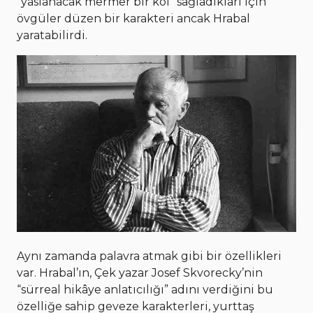
“yaslanacak mermer bir kol” sağladıkları için
övgüler düzen bir karakteri ancak Hrabal
yaratabilirdi.
Aynı zamanda palavra atmak gibi bir özellikleri
var. Hrabal’ın, Çek yazar Josef Skvorecky’nin
“sürreal hikâye anlatıcılığı” adını verdiğini bu
özelliğe sahip geveze karakterleri, yurttaş