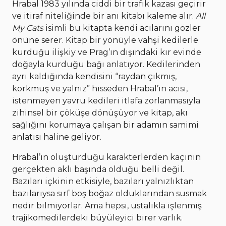
Hrabal 1983 yılında ciddi bir trafik kazası geçirir
ve itiraf niteliğinde bir anı kitabı kaleme alır.
All
My Cats
isimli bu kitapta kendi acılarını gözler
önüne serer. Kitap bir yönüyle vahşi kedilerle
kurduğu ilişkiy ve Prag’ın dışındaki kır evinde
doğayla kurduğu bağı anlatıyor. Kedilerinden
ayrı kaldığında kendisini “raydan çıkmış,
korkmuş ve yalnız” hisseden Hrabal’ın acısı,
istenmeyen yavru kedileri itlafa zorlanmasıyla
zihinsel bir çöküşe dönüşüyor ve kitap, akı
sağlığını korumaya çalışan bir adamın samimi
anlatısı haline geliyor.
Hrabal’ın oluşturduğu karakterlerden kaçının
gerçekten aklı başında olduğu belli değil.
Bazıları içkinin etkisiyle, bazıları yalnızlıktan
bazılarıysa sırf boş boğaz olduklarından susmak
nedir bilmiyorlar. Ama hepsi, ustalıkla işlenmiş
trajikomedilerdeki büyüleyici birer varlık.