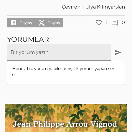
Çeviren: Fulya Kılınçarslan
1
0
Paylaş
Paylaş
YORUMLAR
Bir yorum yazın
Henüz hiç yorum yapılmamış. İlk yorum yapan sen
ol!