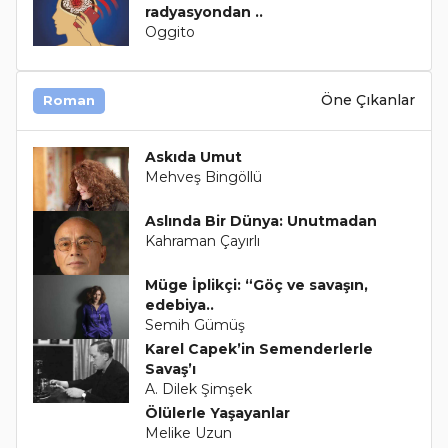
radyasyondan ..
Oggito
Öne Çıkanlar
Roman
Askıda Umut
Mehveş Bingöllü
Aslında Bir Dünya: Unutmadan
Kahraman Çayırlı
Müge İplikçi: “Göç ve savaşın,
edebiya..
Semih Gümüş
Karel Capek’in Semenderlerle
Savaş’ı
A. Dilek Şimşek
Ölülerle Yaşayanlar
Melike Uzun