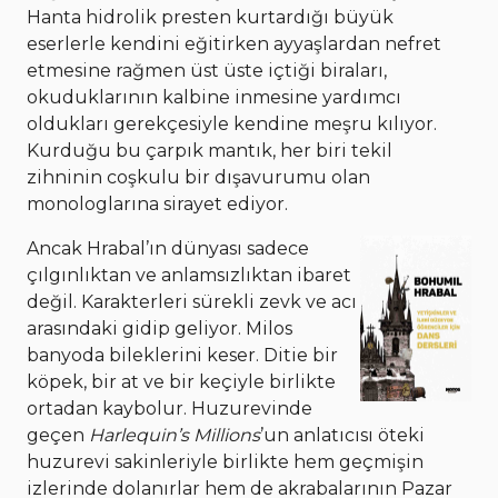
Hanta hidrolik presten kurtardığı büyük
eserlerle kendini eğitirken ayyaşlardan nefret
etmesine rağmen üst üste içtiği biraları,
okuduklarının kalbine inmesine yardımcı
oldukları gerekçesiyle kendine meşru kılıyor.
Kurduğu bu çarpık mantık, her biri tekil
zihninin coşkulu bir dışavurumu olan
monologlarına sirayet ediyor.
Ancak Hrabal’ın dünyası sadece
çılgınlıktan ve anlamsızlıktan ibaret
değil. Karakterleri sürekli zevk ve acı
arasındaki gidip geliyor. Milos
banyoda bileklerini keser. Ditie bir
köpek, bir at ve bir keçiyle birlikte
ortadan kaybolur. Huzurevinde
geçen
Harlequin’s Millions
’un anlatıcısı öteki
huzurevi sakinleriyle birlikte hem geçmişin
izlerinde dolanırlar hem de akrabalarının Pazar