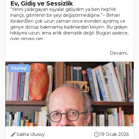
Ev, Gidiş ve Sessizlik
“Yerini yadırgayan eşyalar gibiydim ya ben hep!Ve
inançlı, gitmenin bir şeyi değiştirmediğine.”– Birhan
KeskinBen çok uzun zaman önce evinden ayrılmış ve
geriye dönüp bakmamış kadınlardan biriyim. Bu gidişin
hikâyesi uzun; ama artık dramatik değil. Bugün sadece,
öyle olması ger..
Devamı..
Söyleşi
Saliha Ulusoy
19 Ocak 2026