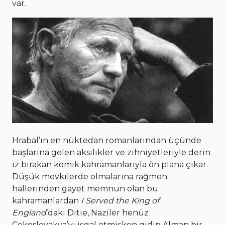
var.
Hrabal’ın en nüktedan romanlarından üçünde
başlarına gelen aksilikler ve zihniyetleriyle derin
iz bırakan komik kahramanlarıyla ön plana çıkar.
Düşük mevkilerde olmalarına rağmen
hallerinden gayet memnun olan bu
kahramanlardan
I Served the King of
England
’daki Ditie, Naziler henüz
Çekoslovakya’yı işgal etmişken gidip Alman bir