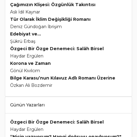
Çağımızın Klişesi: Özgünlük Takıntısı
Aslı İdil Kaynar
Tür Olarak İklim Değişikliği Romanı
Deniz Gündoğan İbrişim
Edebiyat ve...
Şükrü Erbaş
Özgeci Bir Özge Denemeci: Salâh Birsel
Haydar Ergülen
Korona ve Zaman
Gönül Kıvılcım
Bilge Karasu’nun Kılavuz Adlı Romanı Üzerine
Özkan Ali Bozdemir
Günün Yazarları
Özgeci Bir Özge Denemeci: Salâh Birsel
Haydar Ergülen
“Niçin yazıyorum? Hangi doğruyu onaylıyorum?"