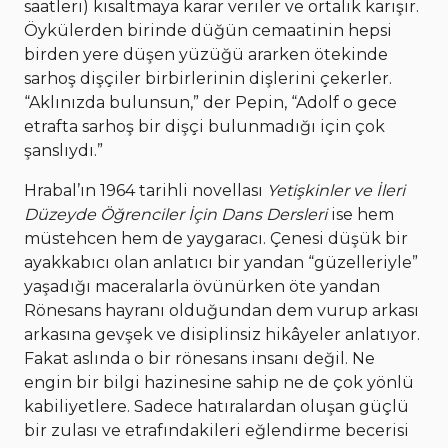
saatleri) kısaltmaya karar veriler ve ortalık karışır.
Öykülerden birinde düğün cemaatinin hepsi
birden yere düşen yüzüğü ararken ötekinde
sarhoş dişçiler birbirlerinin dişlerini çekerler.
“Aklınızda bulunsun,” der Pepin, “Adolf o gece
etrafta sarhoş bir dişçi bulunmadığı için çok
şanslıydı.”
Hrabal’ın 1964 tarihli novellası
Yetişkinler ve İleri
Düzeyde Öğrenciler İçin Dans Dersleri
ise hem
müstehcen hem de yaygaracı. Çenesi düşük bir
ayakkabıcı olan anlatıcı bir yandan “güzelleriyle”
yaşadığı maceralarla övünürken öte yandan
Rönesans hayranı olduğundan dem vurup arkası
arkasına gevşek ve disiplinsiz hikâyeler anlatıyor.
Fakat aslında o bir rönesans insanı değil. Ne
engin bir bilgi hazinesine sahip ne de çok yönlü
kabiliyetlere. Sadece hatıralardan oluşan güçlü
bir zulası ve etrafındakileri eğlendirme becerisi