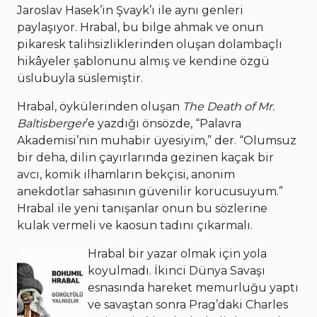
Jaroslav Hasek’in Şvayk’ı ile aynı genleri
paylaşıyor. Hrabal, bu bilge ahmak ve onun
pikaresk talihsizliklerinden oluşan dolambaçlı
hikâyeler şablonunu almış ve kendine özgü
üslubuyla süslemiştir.
Hrabal, öykülerinden oluşan
The Death of Mr.
Baltisberger
’e yazdığı önsözde, “Palavra
Akademisi’nin muhabir üyesiyim,” der. “Olumsuz
bir deha, dilin çayırlarında gezinen kaçak bir
avcı, komik ilhamların bekçisi, anonim
anekdotlar sahasının güvenilir korucusuyum.”
Hrabal ile yeni tanışanlar onun bu sözlerine
kulak vermeli ve kaosun tadını çıkarmalı.
Hrabal bir yazar olmak için yola
koyulmadı. İkinci Dünya Savaşı
esnasında hareket memurluğu yaptı
ve savaştan sonra Prag’daki Charles