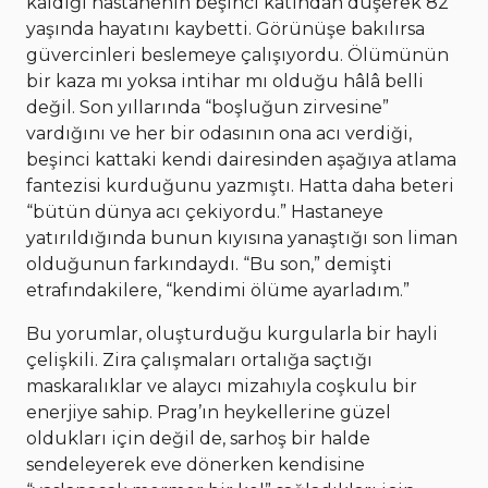
kaldığı hastanenin beşinci katından düşerek 82
yaşında hayatını kaybetti. Görünüşe bakılırsa
güvercinleri beslemeye çalışıyordu. Ölümünün
bir kaza mı yoksa intihar mı olduğu hâlâ belli
değil. Son yıllarında “boşluğun zirvesine”
vardığını ve her bir odasının ona acı verdiği,
beşinci kattaki kendi dairesinden aşağıya atlama
fantezisi kurduğunu yazmıştı. Hatta daha beteri
“bütün dünya acı çekiyordu.” Hastaneye
yatırıldığında bunun kıyısına yanaştığı son liman
olduğunun farkındaydı. “Bu son,” demişti
etrafındakilere, “kendimi ölüme ayarladım.”
Bu yorumlar, oluşturduğu kurgularla bir hayli
çelişkili. Zira çalışmaları ortalığa saçtığı
maskaralıklar ve alaycı mizahıyla coşkulu bir
enerjiye sahip. Prag’ın heykellerine güzel
oldukları için değil de, sarhoş bir halde
sendeleyerek eve dönerken kendisine