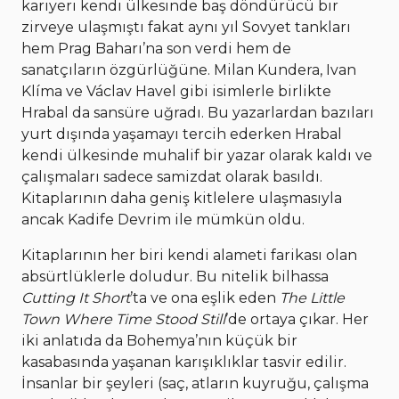
kariyeri kendi ülkesinde baş döndürücü bir
zirveye ulaşmıştı fakat aynı yıl Sovyet tankları
hem Prag Baharı’na son verdi hem de
sanatçıların özgürlüğüne. Milan Kundera, Ivan
Klíma ve Václav Havel gibi isimlerle birlikte
Hrabal da sansüre uğradı. Bu yazarlardan bazıları
yurt dışında yaşamayı tercih ederken Hrabal
kendi ülkesinde muhalif bir yazar olarak kaldı ve
çalışmaları sadece samizdat olarak basıldı.
Kitaplarının daha geniş kitlelere ulaşmasıyla
ancak Kadife Devrim ile mümkün oldu.
Kitaplarının her biri kendi alameti farikası olan
absürtlüklerle doludur. Bu nitelik bilhassa
Cutting It Short
’ta ve ona eşlik eden
The Little
Town Where Time Stood Still
’de ortaya çıkar. Her
iki anlatıda da Bohemya’nın küçük bir
kasabasında yaşanan karışıklıklar tasvir edilir.
İnsanlar bir şeyleri (saç, atların kuyruğu, çalışma