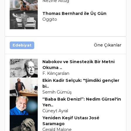
Nezihe Altuğ
Thomas Bernhard ile Üç Gün
Oggito
Öne Çıkanlar
Edebiyat
Nabokov ve Sinestezik Bir Metni
Okuma ..
F. Kılınçarslan
Ekin Kadir Selçuk: "Şimdiki gençler
bi..
Semih Gümüş
“Baba Bak Deniz!”: Nedim Gürsel'in
Yen..
Cüneyt Ayral
Yeniden Keşif Ustası José
Saramago
Gerald Malone