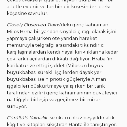
atletle evlenir ve tarihin bir köşesinden öteki
köşesine savrulur.
Closely Observed Trains
’deki genç kahraman
Milos Hrma bir yandan sinyalci çırağı olarak işini
yapmaya çalışırken öte yandan hareket
memuruyla telgrafçı arasındaki tiksindirici
karşılaşmalardan kendi hayal kırıklıklarına kadar
çok farklı açılardan dikkati dağılıyor. Hrabal’ın
karikatürize ettiği şiddet (Milos’un büyük
büyükbabası sürekli işçilerden dayak yer,
büyükbabası ise hipnotik güçleriyle Alman
işgalcileri püskürtmeye çalışırken bir tank
tarafından ezilir) genç kahramanının büyüleyici
naifliğiyle birleşip vazgeçilmez bir mizah
sunuyor.
Gürültülü Yalnızlık
ise okuru otuz beş yıldır atık
kâğıt ve kitapları sıkıştıran Hanta ile tanıştırıyor.