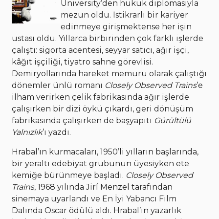
University’den hukuk diplomasıyla
mezun oldu. İstikrarlı bir kariyer
edinmeye girişmektense her işin
ustası oldu. Yıllarca birbirinden çok farklı işlerde
çalıştı: sigorta acentesi, seyyar satıcı, ağır işçi,
kâğıt işçiliği, tiyatro sahne görevlisi.
Demiryollarında hareket memuru olarak çalıştığı
dönemler ünlü romanı
Closely Observed Trains
’e
ilham verirken çelik fabrikasında ağır işlerde
çalışırken bir dizi öykü çıkardı, geri dönüşüm
fabrikasında çalışırken de başyapıtı
Gürültülü
Yalnızlık
’ı yazdı.
Hrabal’ın kurmacaları, 1950’li yılların başlarında,
bir yeraltı edebiyat grubunun üyesiyken ete
kemiğe bürünmeye başladı.
Closely Observed
Trains
, 1968 yılında Jirí Menzel tarafından
sinemaya uyarlandı ve En İyi Yabancı Film
Dalında Oscar ödülü aldı. Hrabal’ın yazarlık