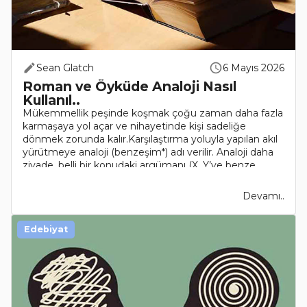
Sean Glatch
6 Mayıs 2026
Roman ve Öyküde Analoji Nasıl
Kullanıl..
Mükemmellik peşinde koşmak çoğu zaman daha fazla
karmaşaya yol açar ve nihayetinde kişi sadeliğe
dönmek zorunda kalır.Karşılaştırma yoluyla yapılan akıl
yürütmeye analoji (benzeşim*) adı verilir. Analoji daha
ziyade, belli bir konudaki argümanı (X, Y’ye benze..
Devamı..
Edebiyat