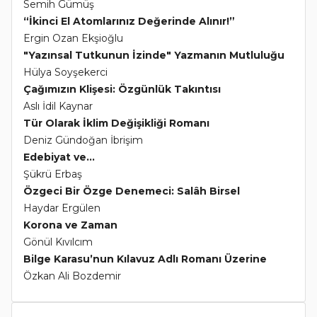
Semih Gümüş
“İkinci El Atomlarınız Değerinde Alınır!”
Ergin Ozan Ekşioğlu
"Yazınsal Tutkunun İzinde" Yazmanın Mutluluğu
Hülya Soyşekerci
Çağımızın Klişesi: Özgünlük Takıntısı
Aslı İdil Kaynar
Tür Olarak İklim Değişikliği Romanı
Deniz Gündoğan İbrişim
Edebiyat ve...
Şükrü Erbaş
Özgeci Bir Özge Denemeci: Salâh Birsel
Haydar Ergülen
Korona ve Zaman
Gönül Kıvılcım
Bilge Karasu’nun Kılavuz Adlı Romanı Üzerine
Özkan Ali Bozdemir