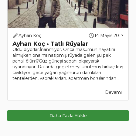
Ayhan Koç
14 Mayıs 2017
Ayhan Koç • Tatlı Rüyalar
Öldü diyorlar.İnanmıyor. Onca masumun hayatını
almışken ona mı nasipmiş rüyada gelen şu pek
pahalı ölüm?Güz güneşi sabahı okşayarak
uyandırıyor. Dallarda göç etmeyi unutmuş birkaç kuş
cıvıldıyor, gece yağan yağmurun damlaları
tentelerden, yapraklardan, apartman borularından ..
Devamı..
Daha Fazla Yükle