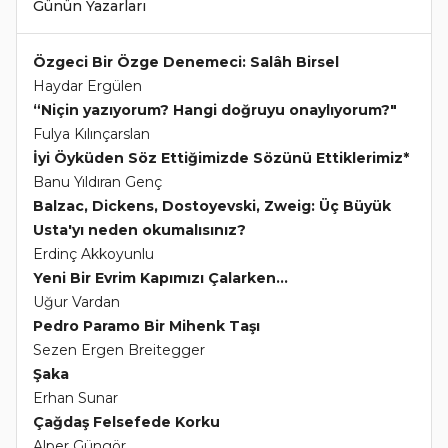
Günün Yazarları
Özgeci Bir Özge Denemeci: Salâh Birsel
Haydar Ergülen
“Niçin yazıyorum? Hangi doğruyu onaylıyorum?"
Fulya Kılınçarslan
İyi Öyküden Söz Ettiğimizde Sözünü Ettiklerimiz*
Banu Yıldıran Genç
Balzac, Dickens, Dostoyevski, Zweig: Üç Büyük
Usta'yı neden okumalısınız?
Erdinç Akkoyunlu
Yeni Bir Evrim Kapımızı Çalarken...
Uğur Vardan
Pedro Paramo Bir Mihenk Taşı
Sezen Ergen Breitegger
Şaka
Erhan Sunar
Çağdaş Felsefede Korku
Alper Güngör