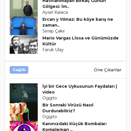
Hatırlanmayan Birkaç Günün
Gölgesi: İm..
Aysel Karaca
Ercan y Yılmaz: Bu köye barış ne
zaman..
Serap Çakır
Mario Vargas Llosa ve Günümüzde
Kültür
Faruk Ulay
Öne Çıkanlar
Sağlık
İyi bir Gece Uykusunun Faydaları |
video
Oggito
Bir Sonraki Virüsü Nasıl
Durdurabiliriz?
Oggito
Kanınızdaki Küçük Bombalar:
Kompleman ..