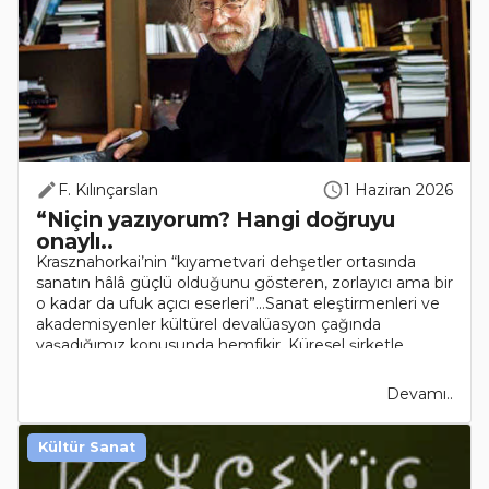
F. Kılınçarslan
1 Haziran 2026
“Niçin yazıyorum? Hangi doğruyu
onaylı..
Krasznahorkai’nin “kıyametvari dehşetler ortasında
sanatın hâlâ güçlü olduğunu gösteren, zorlayıcı ama bir
o kadar da ufuk açıcı eserleri”…Sanat eleştirmenleri ve
akademisyenler kültürel devalüasyon çağında
yaşadığımız konusunda hemfikir. Küresel şirketle..
Devamı..
Kültür Sanat