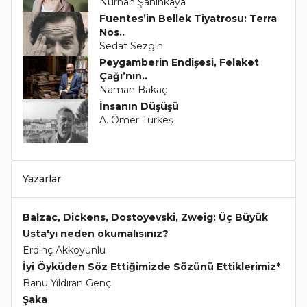
Nurhan Şahinkaya
Fuentes’in Bellek Tiyatrosu: Terra
Nos..
Sedat Sezgin
Peygamberin Endişesi, Felaket
Çağı’nın..
Naman Bakaç
İnsanın Düşüşü
A. Ömer Türkeş
Yazarlar
Balzac, Dickens, Dostoyevski, Zweig: Üç Büyük
Usta'yı neden okumalısınız?
Erdinç Akkoyunlu
İyi Öyküden Söz Ettiğimizde Sözünü Ettiklerimiz*
Banu Yıldıran Genç
Şaka