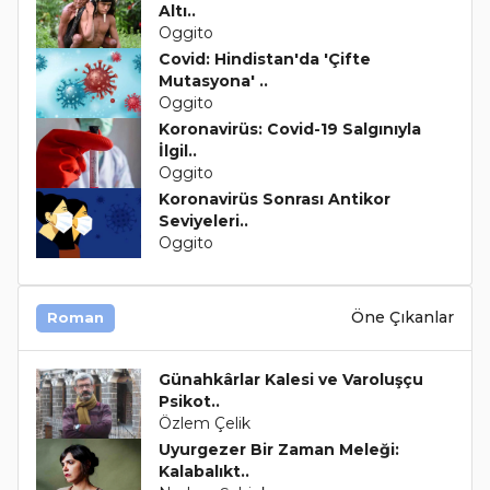
Altı..
Oggito
Covid: Hindistan'da 'Çifte
Mutasyona' ..
Oggito
Koronavirüs: Covid-19 Salgınıyla
İlgil..
Oggito
Koronavirüs Sonrası Antikor
Seviyeleri..
Oggito
Öne Çıkanlar
Roman
Günahkârlar Kalesi ve Varoluşçu
Psikot..
Özlem Çelik
Uyurgezer Bir Zaman Meleği:
Kalabalıkt..