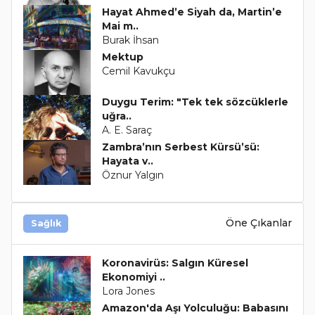
Hayat Ahmed’e Siyah da, Martin’e
Mai m..
Burak İhsan
Mektup
Cemil Kavukçu
Duygu Terim: "Tek tek sözcüklerle
uğra..
A. E. Saraç
Zambra’nın Serbest Kürsü’sü:
Hayata v..
Öznur Yalgın
Öne Çıkanlar
Sağlık
Koronavirüs: Salgın Küresel
Ekonomiyi ..
Lora Jones
Amazon'da Aşı Yolculuğu: Babasını