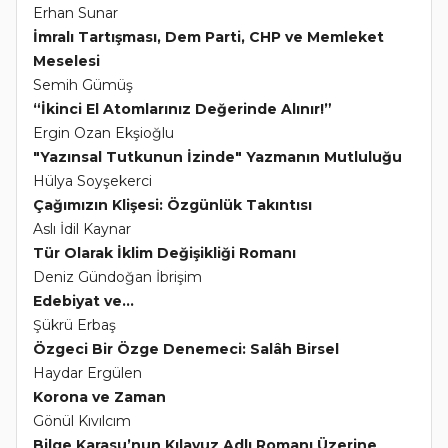
Erhan Sunar
İmralı Tartışması, Dem Parti, CHP ve Memleket
Meselesi
Semih Gümüş
“İkinci El Atomlarınız Değerinde Alınır!”
Ergin Ozan Ekşioğlu
"Yazınsal Tutkunun İzinde" Yazmanın Mutluluğu
Hülya Soyşekerci
Çağımızın Klişesi: Özgünlük Takıntısı
Aslı İdil Kaynar
Tür Olarak İklim Değişikliği Romanı
Deniz Gündoğan İbrişim
Edebiyat ve...
Şükrü Erbaş
Özgeci Bir Özge Denemeci: Salâh Birsel
Haydar Ergülen
Korona ve Zaman
Gönül Kıvılcım
Bilge Karasu’nun Kılavuz Adlı Romanı Üzerine