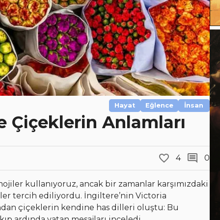
Hayat
Eğlence
İnsan
de Çiçeklerin Anlamları
4
0
ojiler kullanıyoruz, ancak bir zamanlar karşımızdaki
er tercih ediliyordu. İngiltere’nin Victoria
dan çiçeklerin kendine has dilleri oluştu: Bu
kıp ardında yatan mesajları inceledi.