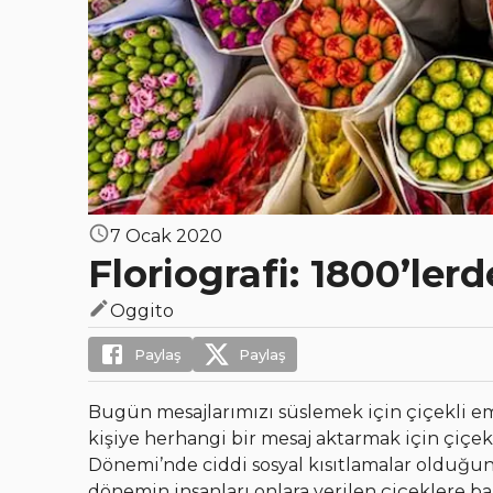
7 Ocak 2020
Floriografi: 1800’ler
Oggito
Paylaş
Paylaş
Bugün mesajlarımızı süslemek için çiçekli em
kişiye herhangi bir mesaj aktarmak için çiçekl
Dönemi’nde ciddi sosyal kısıtlamalar olduğun
dönemin insanları onlara verilen çiçeklere ba