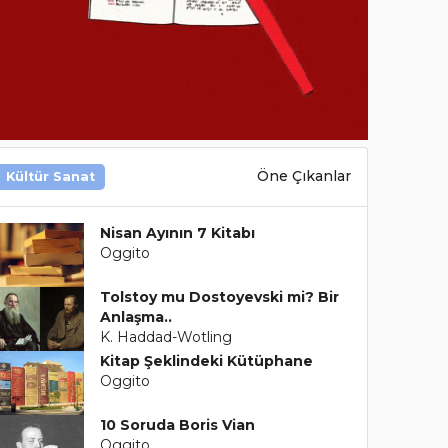
Öne Çıkanlar
Kültür Sanat
Nisan Ayının 7 Kitabı
Oggito
Tolstoy mu Dostoyevski mi? Bir
Anlaşma..
K. Haddad-Wotling
Kitap Şeklindeki Kütüphane
Oggito
10 Soruda Boris Vian
Oggito