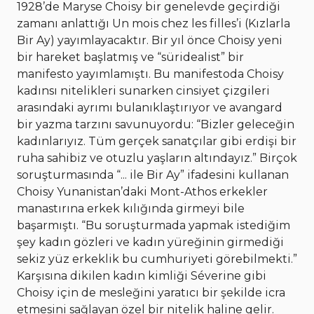
1928’de Maryse Choisy bir genelevde geçirdiği
zamanı anlattığı Un mois chez les filles’i (Kızlarla
Bir Ay) yayımlayacaktır. Bir yıl önce Choisy yeni
bir hareket başlatmış ve “süridealist” bir
manifesto yayımlamıştı. Bu manifestoda Choisy
kadınsı nitelikleri sunarken cinsiyet çizgileri
arasındaki ayrımı bulanıklaştırıyor ve avangard
bir yazma tarzını savunuyordu: “Bizler geleceğin
kadınlarıyız. Tüm gerçek sanatçılar gibi erdişi bir
ruha sahibiz ve otuzlu yaşların altındayız.” Birçok
soruşturmasında “... ile Bir Ay” ifadesini kullanan
Choisy Yunanistan’daki Mont-Athos erkekler
manastırına erkek kılığında girmeyi bile
başarmıştı. “Bu soruşturmada yapmak istediğim
şey kadın gözleri ve kadın yüreğinin girmediği
sekiz yüz erkeklik bu cumhuriyeti görebilmekti.”
Karşısına dikilen kadın kimliği Séverine gibi
Choisy için de mesleğini yaratıcı bir şekilde icra
etmesini sağlayan özel bir nitelik haline gelir.