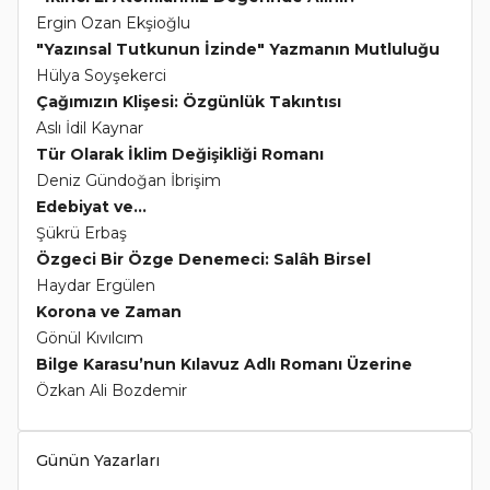
Ergin Ozan Ekşioğlu
"Yazınsal Tutkunun İzinde" Yazmanın Mutluluğu
Hülya Soyşekerci
Çağımızın Klişesi: Özgünlük Takıntısı
Aslı İdil Kaynar
Tür Olarak İklim Değişikliği Romanı
Deniz Gündoğan İbrişim
Edebiyat ve...
Şükrü Erbaş
Özgeci Bir Özge Denemeci: Salâh Birsel
Haydar Ergülen
Korona ve Zaman
Gönül Kıvılcım
Bilge Karasu’nun Kılavuz Adlı Romanı Üzerine
Özkan Ali Bozdemir
Günün Yazarları