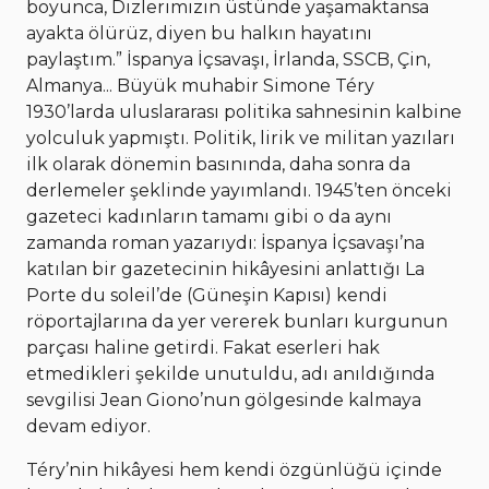
boyunca, Dizlerimizin üstünde yaşamaktansa
ayakta ölürüz, diyen bu halkın hayatını
paylaştım.” İspanya İçsavaşı, İrlanda, SSCB, Çin,
Almanya... Büyük muhabir Simone Téry
1930’larda uluslararası politika sahnesinin kalbine
yolculuk yapmıştı. Politik, lirik ve militan yazıları
ilk olarak dönemin basınında, daha sonra da
derlemeler şeklinde yayımlandı. 1945’ten önceki
gazeteci kadınların tamamı gibi o da aynı
zamanda roman yazarıydı: İspanya İçsavaşı’na
katılan bir gazetecinin hikâyesini anlattığı La
Porte du soleil’de (Güneşin Kapısı) kendi
röportajlarına da yer vererek bunları kurgunun
parçası haline getirdi. Fakat eserleri hak
etmedikleri şekilde unutuldu, adı anıldığında
sevgilisi Jean Giono’nun gölgesinde kalmaya
devam ediyor.
Téry’nin hikâyesi hem kendi özgünlüğü içinde