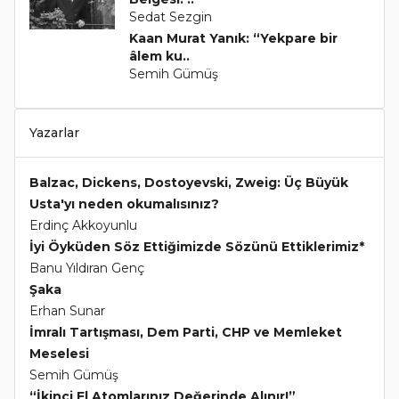
Sedat Sezgin
Kaan Murat Yanık: “Yekpare bir
âlem ku..
Semih Gümüş
Yazarlar
Balzac, Dickens, Dostoyevski, Zweig: Üç Büyük
Usta'yı neden okumalısınız?
Erdinç Akkoyunlu
İyi Öyküden Söz Ettiğimizde Sözünü Ettiklerimiz*
Banu Yıldıran Genç
Şaka
Erhan Sunar
İmralı Tartışması, Dem Parti, CHP ve Memleket
Meselesi
Semih Gümüş
“İkinci El Atomlarınız Değerinde Alınır!”