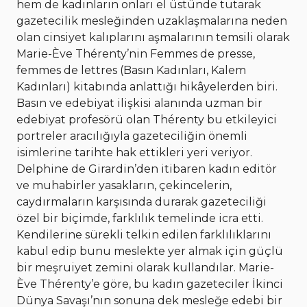
hem de kadınların onları el üstünde tutarak
gazetecilik mesleğinden uzaklaşmalarına neden
olan cinsiyet kalıplarını aşmalarının temsili olarak
Marie-Ève Thérenty’nin Femmes de presse,
femmes de lettres (Basın Kadınları, Kalem
Kadınları) kitabında anlattığı hikâyelerden biri.
Basın ve edebiyat ilişkisi alanında uzman bir
edebiyat profesörü olan Thérenty bu etkileyici
portreler aracılığıyla gazeteciliğin önemli
isimlerine tarihte hak ettikleri yeri veriyor.
Delphine de Girardin’den itibaren kadın editör
ve muhabirler yasakların, çekincelerin,
caydırmaların karşısında durarak gazeteciliği
özel bir biçimde, farklılık temelinde icra etti.
Kendilerine sürekli telkin edilen farklılıklarını
kabul edip bunu meslekte yer almak için güçlü
bir meşruiyet zemini olarak kullandılar. Marie-
Ève Thérenty’e göre, bu kadın gazeteciler İkinci
Dünya Savaşı’nın sonuna dek mesleğe edebi bir