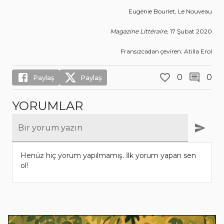
Eugénie Bourlet, Le Nouveau
Magazine Littéraire
, 17 Şubat 2020
Fransızcadan çeviren: Atilla Erol
0
0
Paylaş
Paylaş
YORUMLAR
Bir yorum yazın
Henüz hiç yorum yapılmamış. İlk yorum yapan sen
ol!