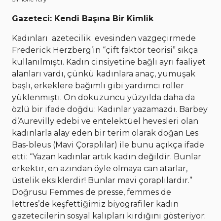
Gazeteci: Kendi Başına Bir Kimlik
Kadınları azetecilik evesinden vazgeçirmede
Frederick Herzberg’in “çift faktör teorisi” sıkça
kullanılmıştı. Kadın cinsiyetine bağlı ayrı faaliyet
alanları vardı, çünkü kadınlara anaç, yumuşak
başlı, erkeklere bağımlı gibi yardımcı roller
yüklenmişti. On dokuzuncu yüzyılda daha da
özlü bir ifade doğdu: Kadınlar yazamazdı. Barbey
d’Aurevilly edebi ve entelektüel hevesleri olan
kadınlarla alay eden bir terim olarak doğan Les
Bas-bleus (Mavi Çoraplılar) ile bunu açıkça ifade
etti: “Yazan kadınlar artık kadın değildir. Bunlar
erkektir, en azından öyle olmaya can atarlar,
üstelik eksiklerdir! Bunlar mavi çoraplılardır.”
Doğrusu Femmes de presse, femmes de
lettres’de keşfettiğimiz biyografiler kadın
gazetecilerin sosyal kalıpları kırdığını gösteriyor: