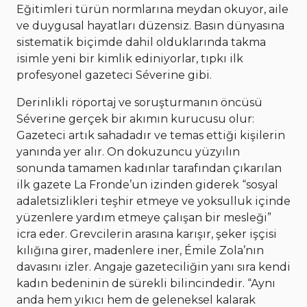
Eğitimleri türün normlarına meydan okuyor, aile
ve duygusal hayatları düzensiz. Basın dünyasına
sistematik biçimde dahil olduklarında takma
isimle yeni bir kimlik ediniyorlar, tıpkı ilk
profesyonel gazeteci Séverine gibi.
Derinlikli röportaj ve soruşturmanın öncüsü
Séverine gerçek bir akımın kurucusu olur:
Gazeteci artık sahadadır ve temas ettiği kişilerin
yanında yer alır. On dokuzuncu yüzyılın
sonunda tamamen kadınlar tarafından çıkarılan
ilk gazete La Fronde’un izinden giderek “sosyal
adaletsizlikleri teşhir etmeye ve yoksulluk içinde
yüzenlere yardım etmeye çalışan bir mesleği”
icra eder. Grevcilerin arasına karışır, şeker işçisi
kılığına girer, madenlere iner, Émile Zola’nın
davasını izler. Angaje gazeteciliğin yanı sıra kendi
kadın bedeninin de sürekli bilincindedir. “Aynı
anda hem yıkıcı hem de geleneksel kalarak