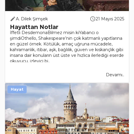
A. Dilek Şimşek
21 Mayıs 2025
Hayattan Notlar
İffetli DesdemonaBilmez misin kiYabancı o
şimdiOthello, Shakespeare’nin çok katmanlı yapıtlarına
en güzel örnek. Kötülük, amaç uğruna mücadele,
kahramanlık, itibar, aşk, bağlılık, güven ve kıskançlık gibi
insana dair konuların üst üste ve hızlıca ilerlediği eserde
okuyucu, izleyici bi..
Devamı..
Hayat