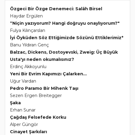
Özgeci Bir Özge Denemeci: Salâh Birsel
Haydar Ergülen
“Niçin yazıyorum? Hangi doğruyu onaylıyorum?"
Fulya Kılınçarslan
İyi Öyküden Söz Ettiğimizde Sözünü Ettiklerimiz*
Banu Yıldıran Genç
Balzac, Dickens, Dostoyevski, Zweig: Üç Büyük
Usta'yı neden okumalısınız?
Erdinç Akkoyunlu
Yeni Bir Evrim Kapımızı Çalarken...
Uğur Vardan
Pedro Paramo Bir Mihenk Taşı
Sezen Ergen Breitegger
Şaka
Erhan Sunar
Çağdaş Felsefede Korku
Alper Güngör
Cinayet Şarkıları