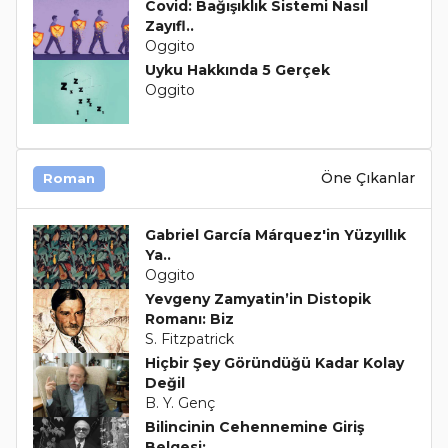
Covid: Bağışıklık Sistemi Nasıl
Zayıfl..
Oggito
Uyku Hakkında 5 Gerçek
Oggito
Öne Çıkanlar
Roman
Gabriel García Márquez'in Yüzyıllık
Ya..
Oggito
Yevgeny Zamyatin’in Distopik
Romanı: Biz
S. Fitzpatrick
Hiçbir Şey Göründüğü Kadar Kolay
Değil
B. Y. Genç
Bilincinin Cehennemine Giriş
Belgesi: ..