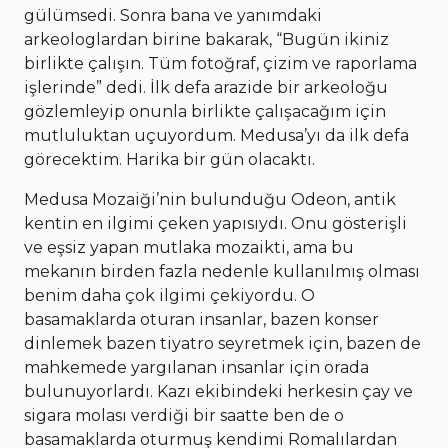
gülümsedi. Sonra bana ve yanımdaki
arkeologlardan birine bakarak, “Bugün ikiniz
birlikte çalışın. Tüm fotoğraf, çizim ve raporlama
işlerinde” dedi. İlk defa arazide bir arkeoloğu
gözlemleyip onunla birlikte çalışacağım için
mutluluktan uçuyordum. Medusa’yı da ilk defa
görecektim. Harika bir gün olacaktı.
Medusa Mozaiği’nin bulunduğu Odeon, antik
kentin en ilgimi çeken yapısıydı. Onu gösterişli
ve eşsiz yapan mutlaka mozaikti, ama bu
mekanın birden fazla nedenle kullanılmış olması
benim daha çok ilgimi çekiyordu. O
basamaklarda oturan insanlar, bazen konser
dinlemek bazen tiyatro seyretmek için, bazen de
mahkemede yargılanan insanlar için orada
bulunuyorlardı. Kazı ekibindeki herkesin çay ve
sigara molası verdiği bir saatte ben de o
basamaklarda oturmuş kendimi Romalılardan