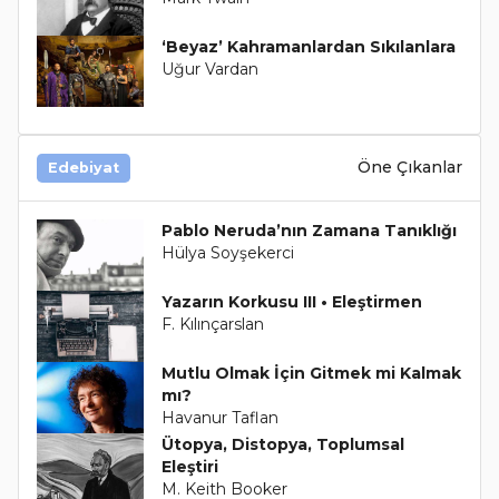
‘Beyaz’ Kahramanlardan Sıkılanlara
Uğur Vardan
Öne Çıkanlar
Edebiyat
Pablo Neruda’nın Zamana Tanıklığı
Hülya Soyşekerci
Yazarın Korkusu III • Eleştirmen
F. Kılınçarslan
Mutlu Olmak İçin Gitmek mi Kalmak
mı?
Havanur Taflan
Ütopya, Distopya, Toplumsal
Eleştiri
M. Keith Booker