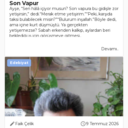
Son Vapur
Ayşe, “Sen hâlâ içiyor musun? Son vapura bu gidişle zor
yetişirsin,” dedi.“Merak etme yetişirim.”“Peki, karşıda
taksi bulabilecek misin?”“Bulurum inşallah.”Böyle dedi,
ama içine kurt düşmüştü. Ya gerçekten
yetişemezse? Sabah erkenden kalkıp, aylardan beri
beklediği iş için görüşmeye gitmesi..
Devamı..
Edebiyat
Faik Çelik
9 Temmuz 2026