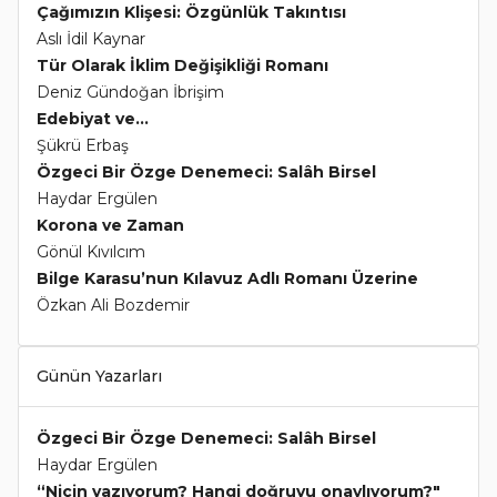
Çağımızın Klişesi: Özgünlük Takıntısı
Aslı İdil Kaynar
Tür Olarak İklim Değişikliği Romanı
Deniz Gündoğan İbrişim
Edebiyat ve...
Şükrü Erbaş
Özgeci Bir Özge Denemeci: Salâh Birsel
Haydar Ergülen
Korona ve Zaman
Gönül Kıvılcım
Bilge Karasu’nun Kılavuz Adlı Romanı Üzerine
Özkan Ali Bozdemir
Günün Yazarları
Özgeci Bir Özge Denemeci: Salâh Birsel
Haydar Ergülen
“Niçin yazıyorum? Hangi doğruyu onaylıyorum?"