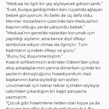
“Medusa ile ilgili bir şey söyleyecek gibisin sanki.”
“Evet, buraya geldiğimden beri rüyamda ağlayan
bebek görüyorum. İki belki de üç defa oldu.
Mermer mozaiklerin üzerinde tam Medusa’nın
başının olduğu yerde yatıyordu bebek.”
“Medusa’nın genelde nazardan korumak için
yapıldığı söylenir, ama bence dişil öfkeyi
sembolize ediyor olması da ilginçtir. Tüm
kadınların içindeki öfkeyi ve gücü.”
“Bunu hiç düşünmemiştim.”
Kısacık sohbetimizin ardından Odeon’dan çıkıp
ekip arkadaşlarımın yanına dönerken içimde bir
şeylerin dönüştüğünü hissediyordum. Kazı
başkanının bana söylediği son sözleri
unutmamak için tekrar tekrar içimden söyleyip
cebimden çıkardığım bir kağıt parçasına
yazmıştım.
“Çocuk gibi hissetmene neden olan kişiye ya da
duruma her öfke duyduğunda biraz dur. Bu