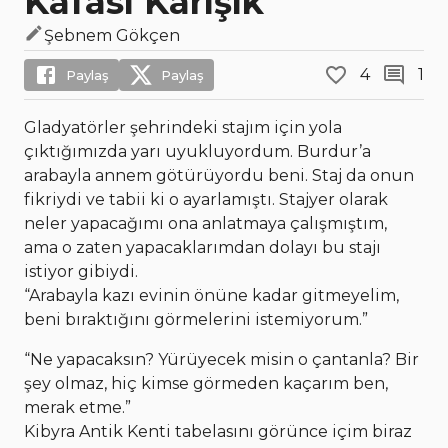
Kafası Karışık
Şebnem Gökçen
4
1
Paylaş
Paylaş
Gladyatörler şehrindeki stajım için yola
çıktığımızda yarı uyukluyordum. Burdur’a
arabayla annem götürüyordu beni. Staj da onun
fikriydi ve tabii ki o ayarlamıştı. Stajyer olarak
neler yapacağımı ona anlatmaya çalışmıştım,
ama o zaten yapacaklarımdan dolayı bu stajı
istiyor gibiydi.
“Arabayla kazı evinin önüne kadar gitmeyelim,
beni bıraktığını görmelerini istemiyorum.”
“Ne yapacaksın? Yürüyecek misin o çantanla? Bir
şey olmaz, hiç kimse görmeden kaçarım ben,
merak etme.”
Kibyra Antik Kenti tabelasını görünce içim biraz