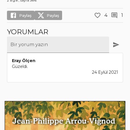
2 a.g.e., sayfa 386.
4
1
Paylaş
Paylaş
YORUMLAR
Bir yorum yazın
Eray Ölçen
Güzeldi.
24 Eylül 2021