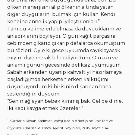
öfkenin enerjisini alıp öfkenin altında yatan
diğer duygularını bulmak için kullan. Kendi
kendine annelik yapıp iyileştir onları.”
Tam bu kelimelerle olmasa da duyduklarım ve
anladıklarım böyleydi. O gün kağıt parçasını
cebimden çıkarıp çıkarıp defalarca okumuştum
bu sözleri. Öyle ki gece uykumda sayıklayacak
mıyım diye merak bile ediyordum. O uzun ve
anlamlı günün gecesinde deliksiz uyumuşum.
Sabah erkenden uyanıp kahvaltıyı hazırlamaya
başladığımda herkesten erken kalktığımı
düşünüyordum ki birisinin dışarıdan bana
seslendiğini duydum.
“Senin ağlayan bebek kimmiş bak. Gel de dinle,
iki kedi kavga etmek üzereler.”
1 Kurtlarla Koşan Kadınlar, Vahşi Kadın Arketipine Dair Mit ve
Öyküler, Clarissa P. Estés, Ayrıntı Yayınları, 2015, sayfa 384.