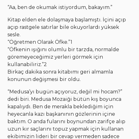
“Aa, ben de okumak istiyordum, bakayım.”
Kitap elden ele dolaşmaya başlamıştı. İçini açıp
açıp rastgele satırlar bile okuyorlardı yüksek
sesle.
“Öğretmen Olarak Öfke.”1
“Öfkenin ışığını olumlu bir tarzda, normalde
göremeyeceğimiz yerleri görmek için
kullanabiliriz.”2
Birkaç dakika sonra kitabımı geri almamla
konunun değişmesi bir oldu.
“Medusa’yı bugün açıyoruz, değil mi hocam?”
dedi biri. Medusa Mozaiği bütün kış boyunca
kapalıydı. Ben de merakla beklediğim için
heyecanla kazı başkanının gözlerinin içine
baktım. O anda fularını boynundan zarifçe alıp
uzun kır saçlarını topuz yapmak için kullanan
ekibimizin lideri bir cevap vermeden sadece