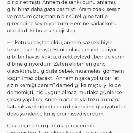
pır pır etmişti. Annem de sanki bunu anlamış
gibi biraz daha gaza basmıştı. Aramızdaki sessiz
ve masum çatışmanın bir süreliğine tatile
gireceğine seviniyordum. Hem ne kadar kötü
olabilirdi ki bu arkeoloji stajı.
En kötüsü baştan oldu, annem kazı ekibiyle
teker teker tanıştı. Beni onlara emanet ediyor
gibi bir havası yoktu, direkt öyleydi, ben de yerin
dibine giriyordum. Zaten ekibin en genci
olacaktım, bu gidişle bebek muamelesi görmem
kaçınılmaz olacaktı. Annemin şaka yollu bir “eti
sizin kemiği benim” demediği kalmıştı. İyi ki de
dememişti, hiç uygun olmaz, mutlaka günlerce
şakası yapılırdı. Annem arabasıyla tozu dumana
katarak ayrıldığında ben de kendimi gladyatörler
dövüşünden çıkmış gibi hissediyordum.
Çok geçmeden günlük görevlerimle
tanışmıştım. Tüm ekibe kahvaltı hazırlamak