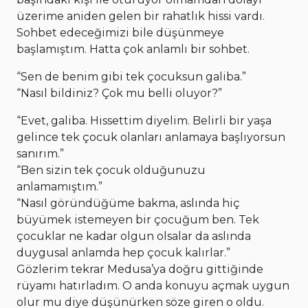
üzerime aniden gelen bir rahatlık hissi vardı.
Sohbet edeceğimizi bile düşünmeye
başlamıştım. Hatta çok anlamlı bir sohbet.
“Sen de benim gibi tek çocuksun galiba.”
“Nasıl bildiniz? Çok mu belli oluyor?”
“Evet, galiba. Hissettim diyelim. Belirli bir yaşa
gelince tek çocuk olanları anlamaya başlıyorsun
sanırım.”
“Ben sizin tek çocuk olduğunuzu
anlamamıştım.”
“Nasıl göründüğüme bakma, aslında hiç
büyümek istemeyen bir çocuğum ben. Tek
çocuklar ne kadar olgun olsalar da aslında
duygusal anlamda hep çocuk kalırlar.”
Gözlerim tekrar Medusa’ya doğru gittiğinde
rüyamı hatırladım. O anda konuyu açmak uygun
olur mu diye düşünürken söze giren o oldu.