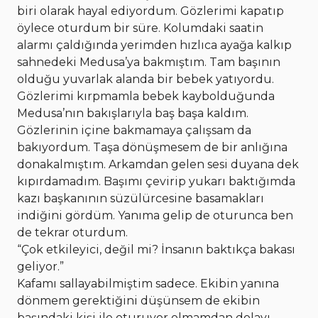
biri olarak hayal ediyordum. Gözlerimi kapatıp
öylece oturdum bir süre. Kolumdaki saatin
alarmı çaldığında yerimden hızlıca ayağa kalkıp
sahnedeki Medusa’ya bakmıştım. Tam başının
olduğu yuvarlak alanda bir bebek yatıyordu.
Gözlerimi kırpmamla bebek kaybolduğunda
Medusa’nın bakışlarıyla baş başa kaldım.
Gözlerinin içine bakmamaya çalışsam da
bakıyordum. Taşa dönüşmesem de bir anlığına
donakalmıştım. Arkamdan gelen sesi duyana dek
kıpırdamadım. Başımı çevirip yukarı baktığımda
kazı başkanının süzülürcesine basamakları
indiğini gördüm. Yanıma gelip de oturunca ben
de tekrar oturdum.
“Çok etkileyici, değil mi? İnsanın baktıkça bakası
geliyor.”
Kafamı sallayabilmiştim sadece. Ekibin yanına
dönmem gerektiğini düşünsem de ekibin
başındaki kişi ile oturuyor olmamdan dolayı