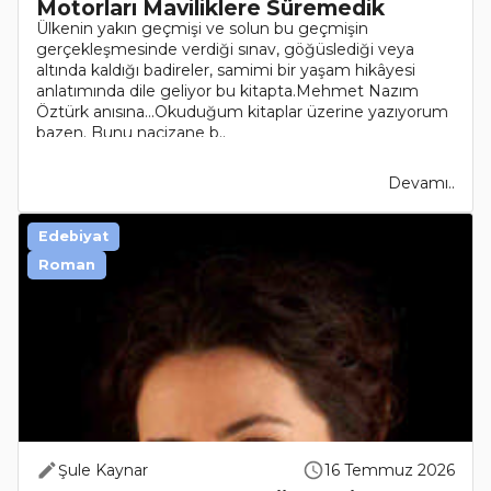
Motorları Maviliklere Süremedik
Ülkenin yakın geçmişi ve solun bu geçmişin
gerçekleşmesinde verdiği sınav, göğüslediği veya
altında kaldığı badireler, samimi bir yaşam hikâyesi
anlatımında dile geliyor bu kitapta.Mehmet Nazım
Öztürk anısına...Okuduğum kitaplar üzerine yazıyorum
bazen. Bunu naçizane b..
Devamı..
Edebiyat
Roman
Şule Kaynar
16 Temmuz 2026