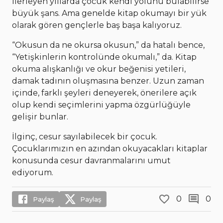
İlerleyen yıllarda çocuk kendi yolunu bulabilirse
büyük şans. Ama genelde kitap okumayı bir yük
olarak gören gençlerle baş başa kalıyoruz.
“Okusun da ne okursa okusun,” da hatalı bence,
“Yetişkinlerin kontrolünde okumalı,” da. Kitap
okuma alışkanlığı ve okur beğenisi yetileri,
damak tadının oluşmasına benzer. Uzun zaman
içinde, farklı şeyleri deneyerek, önerilere açık
olup kendi seçimlerini yapma özgürlüğüyle
gelişir bunlar.
İlginç, cesur sayılabilecek bir çocuk.
Çocuklarımızın en azından okuyacakları kitaplar
konusunda cesur davranmalarını umut
ediyorum.
0
0
Paylaş
Paylaş