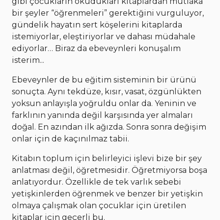
gibi çocukların okudukları kitaplardan mutlaka
bir şeyler “öğrenmeleri” gerektiğini vurguluyor,
gündelik hayatın sert köşelerini kitaplarda
istemiyorlar, eleştiriyorlar ve dahası müdahale
ediyorlar… Biraz da ebeveynleri konuşalım
isterim...
Ebeveynler de bu eğitim sisteminin bir ürünü
sonuçta. Aynı tekdüze, kısır, vasat, özgünlükten
yoksun anlayışla yoğruldu onlar da. Yeninin ve
farklının yanında değil karşısında yer almaları
doğal. En azından ilk ağızda. Sonra sonra değişim
onlar için de kaçınılmaz tabii.
Kitabın toplum için belirleyici işlevi bize bir şey
anlatması değil, öğretmesidir. Öğretmiyorsa boşa
anlatıyordur. Özellikle de tek varlık sebebi
yetişkinlerden öğrenmek ve benzer bir yetişkin
olmaya çalışmak olan çocuklar için üretilen
kitaplar için geçerli bu.