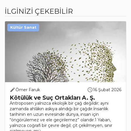
İLGİNİZİ ÇEKEBİLİR
Kültür Sanat
Ömer Faruk
16 Şubat 2026
Kötülük ve Suç Ortakları A. Ş.
Antroposen yalnızca ekolojik bir çağ değildir; aynı
zamanda ahlâkın askıya alındığı bir çağdır.İnsanlık
tarihinin en uzun evresinde dünya, insan için
“öngörülemez ve ele geçirilemez” olandır.1 Yaban,
yalnızca coğrafi bir çevre değil; çit çekilmeyen, sınır
çizilmeyen, mü..