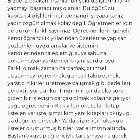
Bizde iz bırakan insanlar bir şekilde işlerini farklı
yapmayı başarabilmiş olanlar. Bu öğütücü
kapitalist dişlilerin içinde hangi işi yaparsanız
yapın özgün olmak kolay değil. Öğretmenler için
de durum farklı sayılmaz. Öğretmenlerin geneli
kendi öğrencilik yıllarından üzerlerine yapışan
gözlemler, uygulamalar ve sistemin
kendilerinden talep ettiği suya sabuna
dokunmayan yöntemlerle işini sürdürüyor.
Farklı olmak, zaman harcamak, bilimsel
düşünmeyi öğrenmek, günceli takip etmek,
yaratıcı fikirler üretmeye çalışmak gibi bedelleri
gerektiriyor çünkü. Tıngır mıngır da olsa süre
giden bir işleyişin parçası olmak kolayına geliyor
çoğu öğretmenin. Kırk yıldır okutulan kitap
listeleri var işte, şimdi kim yeni kitapları okuyup
da değerlendirecek? Ya da bizim için okuyup
listeler oluşturmuş birileri var elimizin altında.
Baştan okuyup öğrenciyle tartışmaya ne gerek