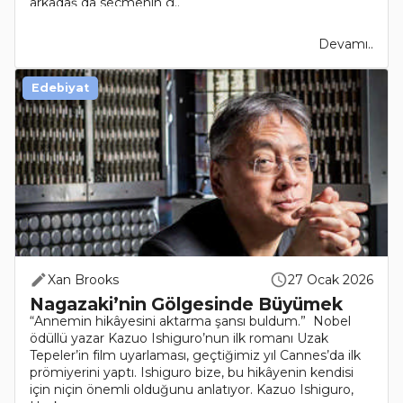
arkadaş da seçmenin g..
Devamı..
Edebiyat
Xan Brooks
27 Ocak 2026
Nagazaki’nin Gölgesinde Büyümek
“Annemin hikâyesini aktarma şansı buldum.” Nobel
ödüllü yazar Kazuo Ishiguro’nun ilk romanı Uzak
Tepeler’in film uyarlaması, geçtiğimiz yıl Cannes’da ilk
prömiyerini yaptı. Ishiguro bize, bu hikâyenin kendisi
için niçin önemli olduğunu anlatıyor. Kazuo Ishiguro,