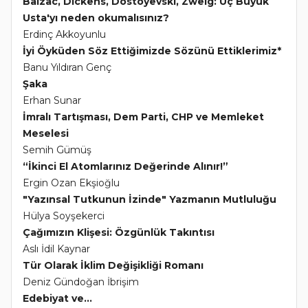
Balzac, Dickens, Dostoyevski, Zweig: Üç Büyük
Usta'yı neden okumalısınız?
Erdinç Akkoyunlu
İyi Öyküden Söz Ettiğimizde Sözünü Ettiklerimiz*
Banu Yıldıran Genç
Şaka
Erhan Sunar
İmralı Tartışması, Dem Parti, CHP ve Memleket
Meselesi
Semih Gümüş
“İkinci El Atomlarınız Değerinde Alınır!”
Ergin Ozan Ekşioğlu
"Yazınsal Tutkunun İzinde" Yazmanın Mutluluğu
Hülya Soyşekerci
Çağımızın Klişesi: Özgünlük Takıntısı
Aslı İdil Kaynar
Tür Olarak İklim Değişikliği Romanı
Deniz Gündoğan İbrişim
Edebiyat ve...