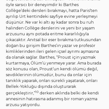
öyle sarsıcı bir deneyimdir ki Barthes
Collège’deki dersleri bırakmayı, hatta Paris’ten
ayrılıp Urt kentindeki sayfiye evine yerleşmeyi
düşünür. Ne var ki altı ay kadar sonra bu ruh
halinden Collège derslerini ve yeni bir yaşam
arzusunu aynı potada eritme kararlılığıyla
çıkacaktır. Anıtsal bir eser bırakma tutkusundan
doğan bu girişim Barthes’ın yazar ve profesör
kimliklerinden ileri gelen içsel ayrımı aşmasına
da olanak sağlar. Barthes, “Proust için yazmak
kurtarmaya, Ölüm’ü yenmeye yarar. Ama burada
söz konusu olan, Proust’un kendi ölümü değil,
sevdiklerinin ölümüdür, bunu da onlar için
tanıklık yaparak, onları sürekli yaşatarak, onları
Bellek-Yokluğu dışında oluşturarak
10
gerçekleştirir,”
derken aklında belki de kendi
annesinin hatırasına adanmış bir roman yazma
arzusu yatıyordu.