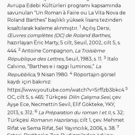
Avrupa Edebi Kültürleri programı kapsamında
savunulan “Un Roman à Faire ou La Vita Nova de
Roland Barthes” başlıklı yüksek lisans tezinden
1
kısaltılarak kaleme alınmıştır.
Açılış Dersi,
Œuvres complètes (OC) de Roland Barthes
,
hazırlayan Éric Marty, 5 cilt, Seuil, 2002, cilt 5, s.
2
444.
Antoine Compagnon,
La Troisième
3
République des Lettres
, Seuil, 1983, s. 11.
Italo
Calvino, “Barthes e i raggi luminosi,”
La
4
Repubblica
, 9 Nisan 1980.
Röportajın görsel
kaydı için bakınız:
5
https://www.youtube.com/watch?v=5rffzb3bkc4
OC, cilt 5, s. 465; Türkçesi
Dilin Çalışma Sesi
, çev.
Ayşe Ece, Necmettin Sevil, Elif Gökteke, YKY,
6
2013, s. 312.
La Préparation du roman I et II
, s. 32;
Türkçesi
Romanın Hazırlanışı
, cilt 1, çev. Mehmet
7
Rifat ve Sema Rifat, Sel Yayıncılık, 2006, s. 38.