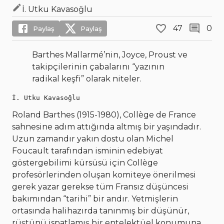
İ. Utku Kavasoğlu
47
0
Paylaş
Paylaş
Barthes Mallarmé’nin, Joyce, Proust ve
takipçilerinin çabalarını “yazının
radikal keşfi” olarak niteler.
İ. Utku Kavasoğlu
Roland Barthes (1915-1980), Collège de France
sahnesine adım attığında altmış bir yaşındadır.
Uzun zamandır yakın dostu olan Michel
Foucault tarafından isminin edebiyat
göstergebilimi kürsüsü için Collège
profesörlerinden oluşan komiteye önerilmesi
gerek yazar gerekse tüm Fransız düşüncesi
bakımından “tarihi” bir andır. Yetmişlerin
ortasında halihazırda tanınmış bir düşünür,
rüştünü ispatlamış bir entelektüel konumuna