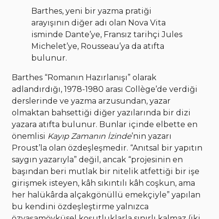
Barthes, yeni bir yazma pratiği
arayışının diğer adı olan Nova Vita
isminde Dante’ye, Fransız tarihçi Jules
Michelet’ye, Rousseau’ya da atıfta
bulunur.
Barthes “Romanın Hazırlanışı” olarak
adlandırdığı, 1978-1980 arası Collège’de verdiği
derslerinde ve yazma arzusundan, yazar
olmaktan bahsettiği diğer yazılarında bir dizi
yazara atıfta bulunur. Bunlar içinde elbette en
önemlisi
Kayıp Zamanın İzinde
’nin yazarı
Proust’la olan özdeşleşmedir. “Anıtsal bir yapıtın
saygın yazarıyla” değil, ancak “projesinin en
başından beri mutlak bir nitelik atfettiği bir işe
girişmek isteyen, kâh sıkıntılı kâh coşkun, ama
her halükârda alçakgönüllü emekçiyle” yapılan
bu kendini özdeşleştirme yalnızca
özyaşamöyküsel koşutluklarla sınırlı kalmaz (iki