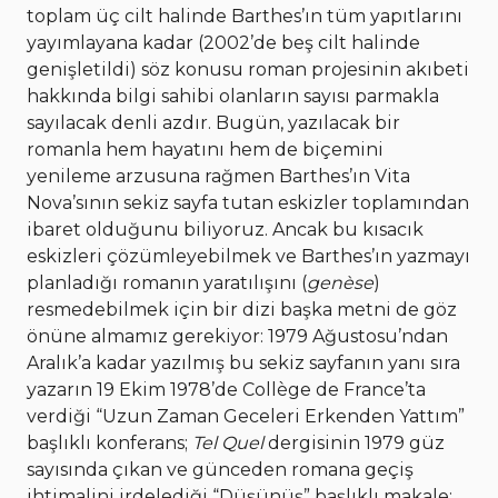
toplam üç cilt halinde Barthes’ın tüm yapıtlarını
yayımlayana kadar (2002’de beş cilt halinde
genişletildi) söz konusu roman projesinin akıbeti
hakkında bilgi sahibi olanların sayısı parmakla
sayılacak denli azdır. Bugün, yazılacak bir
romanla hem hayatını hem de biçemini
yenileme arzusuna rağmen Barthes’ın Vita
Nova’sının sekiz sayfa tutan eskizler toplamından
ibaret olduğunu biliyoruz. Ancak bu kısacık
eskizleri çözümleyebilmek ve Barthes’ın yazmayı
planladığı romanın yaratılışını (
genèse
)
resmedebilmek için bir dizi başka metni de göz
önüne almamız gerekiyor: 1979 Ağustosu’ndan
Aralık’a kadar yazılmış bu sekiz sayfanın yanı sıra
yazarın 19 Ekim 1978’de Collège de France’ta
verdiği “Uzun Zaman Geceleri Erkenden Yattım”
başlıklı konferans;
Tel Quel
dergisinin 1979 güz
sayısında çıkan ve günceden romana geçiş
ihtimalini irdelediği “Düşünüş” başlıklı makale;