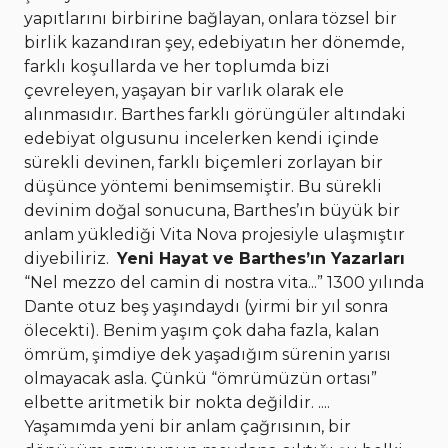
yapıtlarını birbirine bağlayan, onlara tözsel bir
birlik kazandıran şey, edebiyatın her dönemde,
farklı koşullarda ve her toplumda bizi
çevreleyen, yaşayan bir varlık olarak ele
alınmasıdır. Barthes farklı görüngüler altındaki
edebiyat olgusunu incelerken kendi içinde
sürekli devinen, farklı biçemleri zorlayan bir
düşünce yöntemi benimsemiştir. Bu sürekli
devinim doğal sonucuna, Barthes’ın büyük bir
anlam yüklediği Vita Nova projesiyle ulaşmıştır
diyebiliriz.
Yeni Hayat ve Barthes’ın Yazarları
“Nel mezzo del camin di nostra vita...” 1300 yılında
Dante otuz beş yaşındaydı (yirmi bir yıl sonra
ölecekti). Benim yaşım çok daha fazla, kalan
ömrüm, şimdiye dek yaşadığım sürenin yarısı
olmayacak asla. Çünkü “ömrümüzün ortası”
elbette aritmetik bir nokta değildir. ....
Yaşamımda yeni bir anlam çağrısının, bir