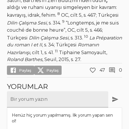
Satori, Barthes’ın Zen Budizmi’nden ödünç
aldığı ve ruhani uyanışı simgeleyen bir kavram:
8
kavrayış, idrak, fehim.
OC, cilt 5, s. 467; Türkçesi
9
Dilin Çalışma Sesi
, s. 314.
“Longtemps, je me suis
couché de bonne heure”, OC, cilt 5, s. 466;
10
Türkçesi
Dilin Çalışma Sesi
, s. 313.
La Préparation
du roman I et II
, s. 34; Türkçesi
Romanın
11
Hazırlanışı
, cilt 1, s. 41.
Tiphaine Samoyault,
Roland Barthes
, Seuil, 2015, s. 27.
47
0
Paylaş
Paylaş
YORUMLAR
Bir yorum yazın
Henüz hiç yorum yapılmamış. İlk yorum yapan sen
ol!