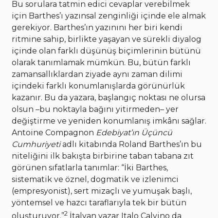
Bu sorulara tatmin edici cevaplar verebilmek
için Barthes’ı yazınsal zenginliği içinde ele almak
gerekiyor. Barthes’ın yazınını her biri kendi
ritmine sahip, birlikte yaşayan ve sürekli diyalog
içinde olan farklı düşünüş biçimlerinin bütünü
olarak tanımlamak mümkün. Bu, bütün farklı
zamansallıklardan ziyade aynı zaman dilimi
içindeki farklı konumlanışlarda görünürlük
kazanır. Bu da yazara, başlangıç noktası ne olursa
olsun –bu noktayla bağını yitirmeden– yer
değiştirme ve yeniden konumlanış imkânı sağlar.
Antoine Compagnon
Edebiyat’ın Üçüncü
Cumhuriyeti
adlı kitabında Roland Barthes’ın bu
niteliğini ilk bakışta birbirine taban tabana zıt
görünen sıfatlarla tanımlar: “İki Barthes,
sistematik ve öznel, dogmatik ve izlenimci
(empresyonist), sert mizaçlı ve yumuşak başlı,
yöntemsel ve hazcı taraflarıyla tek bir bütün
2
oluşturuyor.”
İtalyan yazar Italo Calvino da