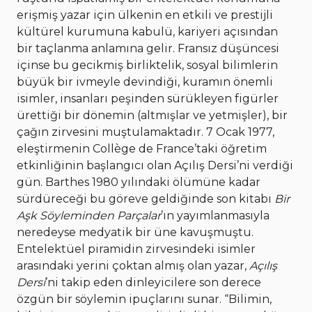
erişmiş yazar için ülkenin en etkili ve prestijli
kültürel kurumuna kabulü, kariyeri açısından
bir taçlanma anlamına gelir. Fransız düşüncesi
içinse bu gecikmiş birliktelik, sosyal bilimlerin
büyük bir ivmeyle devindiği, kuramın önemli
isimler, insanları peşinden sürükleyen figürler
ürettiği bir dönemin (altmışlar ve yetmişler), bir
çağın zirvesini muştulamaktadır. 7 Ocak 1977,
eleştirmenin Collège de France’taki öğretim
etkinliğinin başlangıcı olan Açılış Dersi’ni verdiği
gün. Barthes 1980 yılındaki ölümüne kadar
sürdüreceği bu göreve geldiğinde son kitabı
Bir
Aşk Söyleminden Parçalar
’ın yayımlanmasıyla
neredeyse medyatik bir üne kavuşmuştu.
Entelektüel piramidin zirvesindeki isimler
arasındaki yerini çoktan almış olan yazar,
Açılış
Dersi
’ni takip eden dinleyicilere son derece
özgün bir söylemin ipuçlarını sunar. “Bilimin,