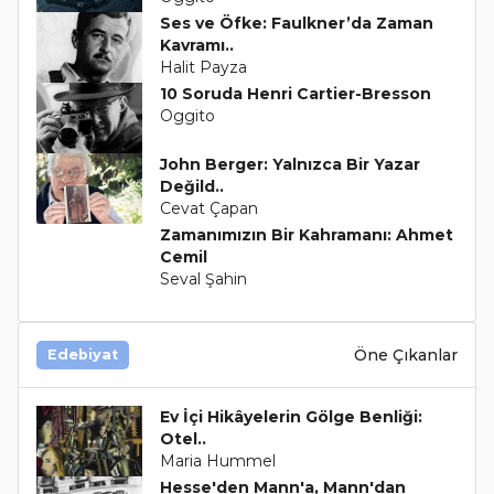
Ses ve Öfke: Faulkner’da Zaman
Kavramı..
Halit Payza
10 Soruda Henri Cartier-Bresson
Oggito
John Berger: Yalnızca Bir Yazar
Değild..
Cevat Çapan
Zamanımızın Bir Kahramanı: Ahmet
Cemil
Seval Şahin
Öne Çıkanlar
Edebiyat
Ev İçi Hikâyelerin Gölge Benliği:
Otel..
Maria Hummel
Hesse'den Mann'a, Mann'dan