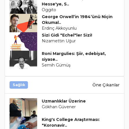
Hesse'ye, S..
Oggito
George Orwell’in 1984’ünü Niçin
Okumal..
Erdinç Akkoyunlu
Sizi Gidi "Echel"ler Sizi!
Nizamettin Uğur
Roni Margulies: Şiir, edebiyat,
siyase..
Semih Gümüş
Öne Çıkanlar
Sağlık
Uzmanlıklar Üzerine
Gökhan Güvener
King's College Araştırması:
"Koronavir..