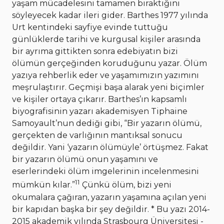
yaşam mücadelesini tamamen bıraktığını
söyleyecek kadar ileri gider. Barthes 1977 yılında
Urt kentindeki sayfiye evinde tuttuğu
günlüklerde tarihi ve kurgusal kişiler arasında
bir ayrıma gittikten sonra edebiyatın bizi
ölümün gerçeğinden koruduğunu yazar. Ölüm
yazıya rehberlik eder ve yaşamımızın yazımını
meşrulaştırır. Geçmişi başa alarak yeni biçimler
ve kişiler ortaya çıkarır. Barthes’ın kapsamlı
biyografisinin yazarı akademisyen Tiphaine
Samoyault’nun dediği gibi, “Bir yazarın ölümü,
gerçekten de varlığının mantıksal sonucu
değildir. Yani ‘yazarın ölümüyle’ örtüşmez. Fakat
bir yazarın ölümü onun yaşamını ve
eserlerindeki ölüm imgelerinin incelenmesini
11
mümkün kılar.”
Çünkü ölüm, bizi yeni
okumalara çağıran, yazarın yaşamına açılan yeni
bir kapıdan başka bir şey değildir. * Bu yazı 2014-
2015 akademik yılında Strasbourg Üniversitesi -