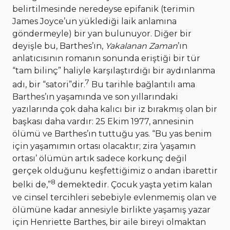
belirtilmesinde neredeyse epifanik (terimin
James Joyce’un yüklediği laik anlamına
göndermeyle) bir yan bulunuyor. Diğer bir
deyişle bu, Barthes’ın,
Yakalanan Zaman
’ın
anlatıcısının romanın sonunda eriştiği bir tür
“tam bilinç” haliyle karşılaştırdığı bir aydınlanma
7
adı, bir “satori”dir.
Bu tarihle bağlantılı ama
Barthes’ın yaşamında ve son yıllarındaki
yazılarında çok daha kalıcı bir iz bırakmış olan bir
başkası daha vardır: 25 Ekim 1977, annesinin
ölümü ve Barthes’ın tuttuğu yas. “Bu yas benim
için yaşamımın ortası olacaktır; zira ‘yaşamın
ortası’ ölümün artık sadece korkunç değil
gerçek olduğunu keşfettiğimiz o andan ibarettir
8
belki de,”
demektedir. Çocuk yaşta yetim kalan
ve cinsel tercihleri sebebiyle evlenmemiş olan ve
ölümüne kadar annesiyle birlikte yaşamış yazar
için Henriette Barthes, bir aile bireyi olmaktan