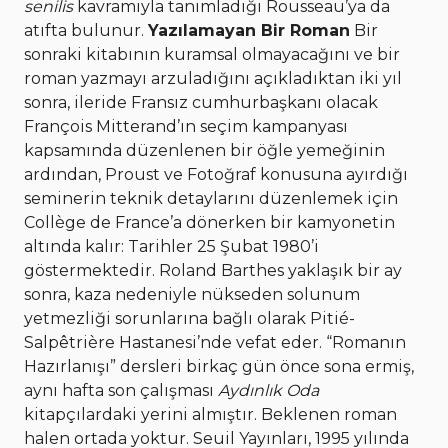
senilis
kavramıyla tanımladığı Rousseau’ya da
atıfta bulunur.
Yazılamayan Bir Roman
Bir
sonraki kitabının kuramsal olmayacağını ve bir
roman yazmayı arzuladığını açıkladıktan iki yıl
sonra, ileride Fransız cumhurbaşkanı olacak
François Mitterand’ın seçim kampanyası
kapsamında düzenlenen bir öğle yemeğinin
ardından, Proust ve Fotoğraf konusuna ayırdığı
seminerin teknik detaylarını düzenlemek için
Collège de France’a dönerken bir kamyonetin
altında kalır: Tarihler 25 Şubat 1980’i
göstermektedir. Roland Barthes yaklaşık bir ay
sonra, kaza nedeniyle nükseden solunum
yetmezliği sorunlarına bağlı olarak Pitié-
Salpêtrière Hastanesi’nde vefat eder. “Romanın
Hazırlanışı” dersleri birkaç gün önce sona ermiş,
aynı hafta son çalışması
Aydınlık Oda
kitapçılardaki yerini almıştır. Beklenen roman
halen ortada yoktur. Seuil Yayınları, 1995 yılında