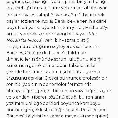
bilginin, şaşmazlığın ve disiplinli bir yaratıcılığın
hükmettiği bu salonların yeterince saf olmayan
1
bir konuya ev sahipliği yapacağını”
belirterek
başlar sözlerine. Açılış Dersi, beklenenin aksine,
büyük bir yankı uyandırır, zira yazar, Michelet’yi
örnek vererek sözlerini yeni bir hayat (
Vita
Nova
/
Vita Nuova
), yeni bir yazma pratiği
arayışında olduğunu söyleyerek sonlandırır.
Barthes, Collège de France’ı dolduran
dinleyicilerin önünde sorumluluğunu aldığı
kürsünün gereklerine taban tabana zıt bir
şekilde tamamen kuramdışı bir kitap yazma
arzusunu açıklar. Çiçeği burnunda profesör bir
sonraki yapıtının denemeler formatında
olmayacağını, gerçek bir roman yazacağını söyler
ve o andan itibaren sözünü ettiği bu romanın
yazımını Collège dersleri boyunca kamuoyu
önünde gerçekleştireceğini ekler. Peki Roland
Barthes’ı böylesi bir karar almaya iten sebep(ler)