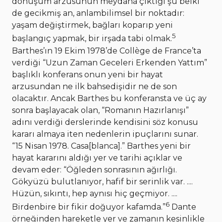
dönüşüm arzusunun meydana çıktığı şu belki
de gecikmiş an, anlambilimsel bir noktadır:
yaşam değiştirmek, bağları koparıp yeni
5
başlangıç yapmak, bir irşada tabi olmak.
Barthes’ın 19 Ekim 1978’de Collège de France’ta
verdiği “Uzun Zaman Geceleri Erkenden Yattım”
başlıklı konferans onun yeni bir hayat
arzusundan ne ilk bahsedişidir ne de son
olacaktır. Ancak Barthes bu konferansta ve üç ay
sonra başlayacak olan, “Romanın Hazırlanışı”
adını verdiği derslerinde kendisini söz konusu
kararı almaya iten nedenlerin ipuçlarını sunar.
“15 Nisan 1978. Casa[blanca].” Barthes yeni bir
hayat kararını aldığı yer ve tarihi açıklar ve
devam eder: “Öğleden sonrasının ağırlığı.
Gökyüzü bulutlanıyor, hafif bir serinlik var. ....
Hüzün, sıkıntı, hep aynısı hiç geçmiyor. ....
6
Birdenbire bir fikir doğuyor kafamda.”
Dante
örneğinden hareketle yer ve zamanın kesinlikle