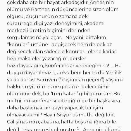
çok daha öte bir hayat arkadaşıdır. Annesinin
ölümü ve Barthes’ın düşüncelerine sızan ölüm
olgusu, düşünürün o zamana dek
sürdüregeldiği yazı deneyimini, akademi
merkezli üretim biçimini derinden
sorgulamasına yol açar. Ne yani, birtakım
“konular” üstüne –değişecek hem de pek az
değişecek olan sadece o konular– ölene kadar
hep makaleler yazacağım, dersler
hazırlayacağım, konferanslar vereceğim ha! .... Bu
duygu dayanılmaz; çünkü beni her türlü Yenilik
ya da dahası Serüven (“başımdan geçen”) yaşama
hakkının yitirilmesine götürür; geleceğimi,
ölümüme dek, bir ‘tren katarı’ gibi görürüm: Bu
metni, bu konferansı bitirdiğimde bir başkasına
daha başlamaktan gayri yapacak bir işim
olmayacak mı? Hayır Sisyphos mutlu değildir:
Çalışmasının çabasına, hatta boşunalığına bile
9
değil, tekrarına esir olmuştur.
Annenin ölümü