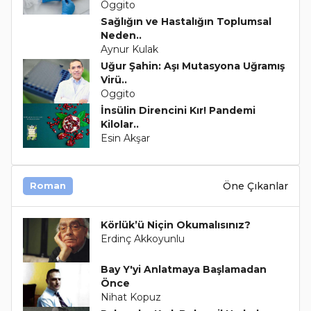
Oggito
Sağlığın ve Hastalığın Toplumsal
Neden..
Aynur Kulak
Uğur Şahin: Aşı Mutasyona Uğramış
Virü..
Oggito
İnsülin Direncini Kır! Pandemi
Kilolar..
Esin Akşar
Öne Çıkanlar
Roman
Körlük’ü Niçin Okumalısınız?
Erdinç Akkoyunlu
Bay Y'yi Anlatmaya Başlamadan
Önce
Nihat Kopuz