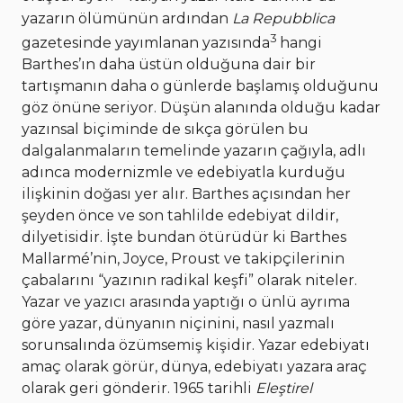
yazarın ölümünün ardından
La Repubblica
3
gazetesinde yayımlanan yazısında
hangi
Barthes’ın daha üstün olduğuna dair bir
tartışmanın daha o günlerde başlamış olduğunu
göz önüne seriyor. Düşün alanında olduğu kadar
yazınsal biçiminde de sıkça görülen bu
dalgalanmaların temelinde yazarın çağıyla, adlı
adınca modernizmle ve edebiyatla kurduğu
ilişkinin doğası yer alır. Barthes açısından her
şeyden önce ve son tahlilde edebiyat dildir,
dilyetisidir. İşte bundan ötürüdür ki Barthes
Mallarmé’nin, Joyce, Proust ve takipçilerinin
çabalarını “yazının radikal keşfi” olarak niteler.
Yazar ve yazıcı arasında yaptığı o ünlü ayrıma
göre yazar, dünyanın niçinini, nasıl yazmalı
sorunsalında özümsemiş kişidir. Yazar edebiyatı
amaç olarak görür, dünya, edebiyatı yazara araç
olarak geri gönderir. 1965 tarihli
Eleştirel