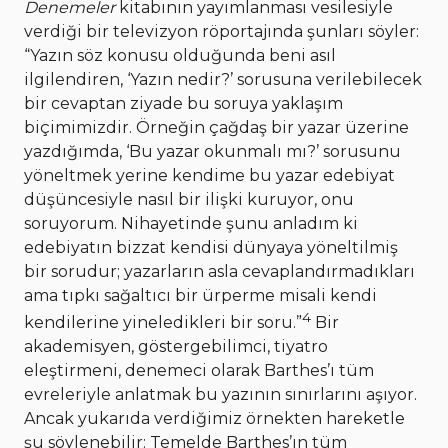
Denemeler
kitabının yayımlanması vesilesiyle
verdiği bir televizyon röportajında şunları söyler:
“Yazın söz konusu olduğunda beni asıl
ilgilendiren, ‘Yazın nedir?’ sorusuna verilebilecek
bir cevaptan ziyade bu soruya yaklaşım
biçimimizdir. Örneğin çağdaş bir yazar üzerine
yazdığımda, ‘Bu yazar okunmalı mı?’ sorusunu
yöneltmek yerine kendime bu yazar edebiyat
düşüncesiyle nasıl bir ilişki kuruyor, onu
soruyorum. Nihayetinde şunu anladım ki
edebiyatın bizzat kendisi dünyaya yöneltilmiş
bir sorudur; yazarların asla cevaplandırmadıkları
ama tıpkı sağaltıcı bir ürperme misali kendi
4
kendilerine yineledikleri bir soru.”
Bir
akademisyen, göstergebilimci, tiyatro
eleştirmeni, denemeci olarak Barthes’ı tüm
evreleriyle anlatmak bu yazının sınırlarını aşıyor.
Ancak yukarıda verdiğimiz örnekten hareketle
şu söylenebilir: Temelde Barthes’ın tüm