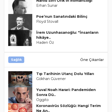
Nahid Sırrı Örik’in Romancılığı
Erhan Sunar
Poe’nun Sanatındaki Bilinç
Floyd Stovall
İrem Uzunhasanoğlu: "İnsanların
hikâye..
Haden Öz
Öne Çıkanlar
Sağlık
Tıp Tarihinin Utanç Dolu Yılları
Gökhan Güvener
Yuval Noah Harari: Pandemiden
Sonra Dü..
Oggito
Koronavirüs Sözlüğü: Hangi Terim
Ne An..