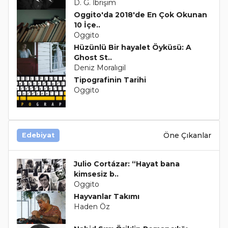
D. G. İbrişim
Oggito'da 2018'de En Çok Okunan
10 İçe..
Oggito
Hüzünlü Bir hayalet Öyküsü: A
Ghost St..
Deniz Moralıgil
Tipografinin Tarihi
Oggito
Öne Çıkanlar
Edebiyat
Julio Cortázar: “Hayat bana
kimsesiz b..
Oggito
Hayvanlar Takımı
Haden Öz