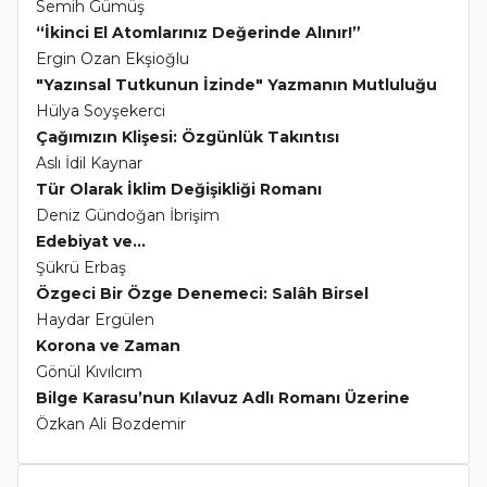
Semih Gümüş
“İkinci El Atomlarınız Değerinde Alınır!”
Ergin Ozan Ekşioğlu
"Yazınsal Tutkunun İzinde" Yazmanın Mutluluğu
Hülya Soyşekerci
Çağımızın Klişesi: Özgünlük Takıntısı
Aslı İdil Kaynar
Tür Olarak İklim Değişikliği Romanı
Deniz Gündoğan İbrişim
Edebiyat ve...
Şükrü Erbaş
Özgeci Bir Özge Denemeci: Salâh Birsel
Haydar Ergülen
Korona ve Zaman
Gönül Kıvılcım
Bilge Karasu’nun Kılavuz Adlı Romanı Üzerine
Özkan Ali Bozdemir