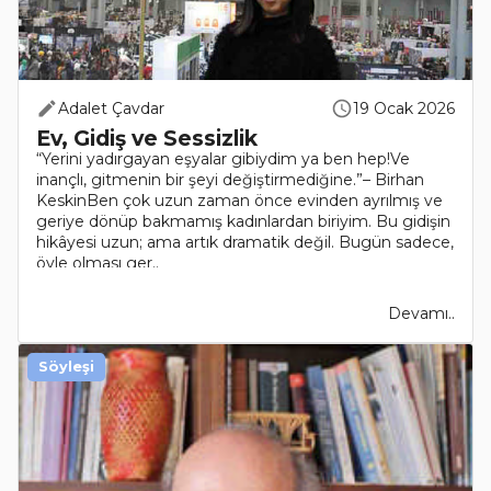
Adalet Çavdar
19 Ocak 2026
Ev, Gidiş ve Sessizlik
“Yerini yadırgayan eşyalar gibiydim ya ben hep!Ve
inançlı, gitmenin bir şeyi değiştirmediğine.”– Birhan
KeskinBen çok uzun zaman önce evinden ayrılmış ve
geriye dönüp bakmamış kadınlardan biriyim. Bu gidişin
hikâyesi uzun; ama artık dramatik değil. Bugün sadece,
öyle olması ger..
Devamı..
Söyleşi