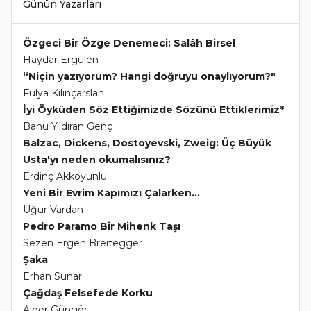
Günün Yazarları
Özgeci Bir Özge Denemeci: Salâh Birsel
Haydar Ergülen
“Niçin yazıyorum? Hangi doğruyu onaylıyorum?"
Fulya Kılınçarslan
İyi Öyküden Söz Ettiğimizde Sözünü Ettiklerimiz*
Banu Yıldıran Genç
Balzac, Dickens, Dostoyevski, Zweig: Üç Büyük
Usta'yı neden okumalısınız?
Erdinç Akkoyunlu
Yeni Bir Evrim Kapımızı Çalarken...
Uğur Vardan
Pedro Paramo Bir Mihenk Taşı
Sezen Ergen Breitegger
Şaka
Erhan Sunar
Çağdaş Felsefede Korku
Alper Güngör