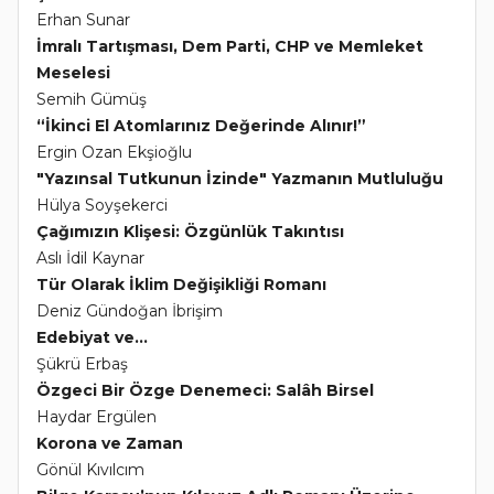
Erhan Sunar
İmralı Tartışması, Dem Parti, CHP ve Memleket
Meselesi
Semih Gümüş
“İkinci El Atomlarınız Değerinde Alınır!”
Ergin Ozan Ekşioğlu
"Yazınsal Tutkunun İzinde" Yazmanın Mutluluğu
Hülya Soyşekerci
Çağımızın Klişesi: Özgünlük Takıntısı
Aslı İdil Kaynar
Tür Olarak İklim Değişikliği Romanı
Deniz Gündoğan İbrişim
Edebiyat ve...
Şükrü Erbaş
Özgeci Bir Özge Denemeci: Salâh Birsel
Haydar Ergülen
Korona ve Zaman
Gönül Kıvılcım