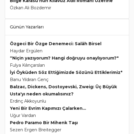
Bilge Karasu’nun Kılavuz Adlı Romanı Üzerine
Özkan Ali Bozdemir
Günün Yazarları
Özgeci Bir Özge Denemeci: Salâh Birsel
Haydar Ergülen
“Niçin yazıyorum? Hangi doğruyu onaylıyorum?"
Fulya Kılınçarslan
İyi Öyküden Söz Ettiğimizde Sözünü Ettiklerimiz*
Banu Yıldıran Genç
Balzac, Dickens, Dostoyevski, Zweig: Üç Büyük
Usta'yı neden okumalısınız?
Erdinç Akkoyunlu
Yeni Bir Evrim Kapımızı Çalarken...
Uğur Vardan
Pedro Paramo Bir Mihenk Taşı
Sezen Ergen Breitegger