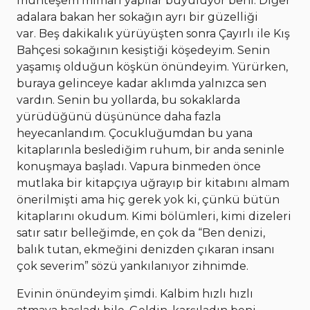
muhteşem mimari yapılar büyülüyor beni. Diğer
adalara bakan her sokağın ayrı bir güzelliği
var. Beş dakikalık yürüyüşten sonra Çayırlı ile Kış
Bahçesi sokağının kesiştiği köşedeyim. Senin
yaşamış olduğun köşkün önündeyim. Yürürken,
buraya gelinceye kadar aklımda yalnızca sen
vardın. Senin bu yollarda, bu sokaklarda
yürüdüğünü düşününce daha fazla
heyecanlandım. Çocukluğumdan bu yana
kitaplarınla beslediğim ruhum, bir anda seninle
konuşmaya başladı. Vapura binmeden önce
mutlaka bir kitapçıya uğrayıp bir kitabını almam
önerilmişti ama hiç gerek yok ki, çünkü bütün
kitaplarını okudum. Kimi bölümleri, kimi dizeleri
satır satır belleğimde, en çok da “Ben denizi,
balık tutan, ekmeğini denizden çıkaran insanı
çok severim” sözü yankılanıyor zihnimde.
Evinin önündeyim şimdi. Kalbim hızlı hızlı