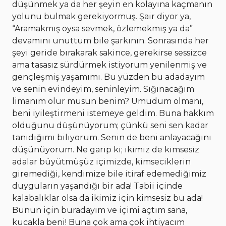
düşünmek ya da her şeyin en kolayına kaçmanın
yolunu bulmak gerekiyormuş. Şair diyor ya,
“Aramakmış oysa sevmek, özlemekmiş ya da”
devamını unuttum bile şarkının. Sonrasında her
şeyi geride bırakarak sakince, gerekirse sessizce
ama tasasız sürdürmek istiyorum yenilenmiş ve
gençleşmiş yaşamımı. Bu yüzden bu adadayım
ve senin evindeyim, seninleyim. Sığınacağım
limanım olur musun benim? Umudum olmanı,
beni iyileştirmeni istemeye geldim. Buna hakkım
olduğunu düşünüyorum; çünkü seni sen kadar
tanıdığımı biliyorum. Senin de beni anlayacağını
düşünüyorum. Ne garip ki; ikimiz de kimsesiz
adalar büyütmüşüz içimizde, kimseciklerin
giremediği, kendimize bile itiraf edemediğimiz
duyguların yaşandığı bir ada! Tabii içinde
kalabalıklar olsa da ikimiz için kimsesiz bu ada!
Bunun için buradayım ve içimi açtım sana,
kucakla beni! Buna çok ama çok ihtiyacım