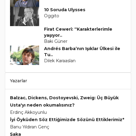
10 Soruda Ulysses
Oggito
Firat Cewerî: “Karakterlerimle
yaşıyor..
Baki Güner
Andrés Barba’nın Işıklar Ülkesi ile
Tu..
Dilek Karaaslan
Yazarlar
Balzac, Dickens, Dostoyevski, Zweig: Üç Büyük
Usta'yı neden okumalısınız?
Erdinç Akkoyunlu
İyi Öyküden Söz Ettiğimizde Sözünü Ettiklerimiz*
Banu Yıldıran Genç
Şaka