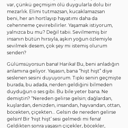
var, çünkü geçmişim ölü duygularla dolu bir
mezarlık. Elimi tutmazsan, kucaklamazsan
beni, her an hortlayıp hayatımı daha da
cehenneme çevirebilirler. Yaşamak istiyorum,
yalnızca bu mu? Değil tabii. Sevilmemiş bir
insanın bütün hırsıyla, aşkın yoğun özlemiyle
sevilmek desem, çok şey mi istemiş olurum
senden?
Gülümsüyorsun bana! Harika! Bu, beni anladığın
anlamına geliyor. Yaşasın, bana “hişt hişt” diye
seslenen sesini duyuyorum. Tıpkı senin geçmişte
burada, bu adada, nerden geldiğini bilmeden
duyduğun o ses gibi. Bu bile yeter bana. Ne
demiştin? “Nereden gelirse gelsin; dağlardan,
kuşlardan, denizden, insandan, hayvandan, ottan,
böcekten, çiçekten… Gelsin de nereden gelirse
gelsin! Bir ‘hişt hişt’ sesi gelmedi mi fena!
Geldikten sonra yaşasın çiçekler, böcekler,