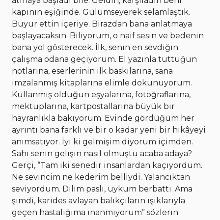
atmaya başladı bile. Geldin, karşıladın beni
kapının eşiğinde. Gülümseyerek selamlaştık.
Buyur ettin içeriye. Birazdan bana anlatmaya
başlayacaksın. Biliyorum, o naif sesin ve bedenin
bana yol gösterecek. İlk, senin en sevdiğin
çalışma odana geçiyorum. El yazınla tuttuğun
notlarına, eserlerinin ilk baskılarına, sana
imzalanmış kitaplarına elimle dokunuyorum.
Kullanmış olduğun eşyalarına, fotoğraflarına,
mektuplarına, kartpostallarına büyük bir
hayranlıkla bakıyorum. Evinde gördüğüm her
ayrıntı bana farklı ve bir o kadar yeni bir hikâyeyi
anımsatıyor. İyi ki gelmişim diyorum içimden.
Sahi senin gelişin nasıl olmuştu acaba adaya?
Gerçi, “Tam iki senedir insanlardan kaçıyordum.
Ne sevincim ne kederim belliydi. Yalancıktan
seviyordum. Dilim paslı, uykum berbattı. Ama
şimdi, karides avlayan balıkçıların ışıklarıyla
geçen hastalığıma inanmıyorum” sözlerin