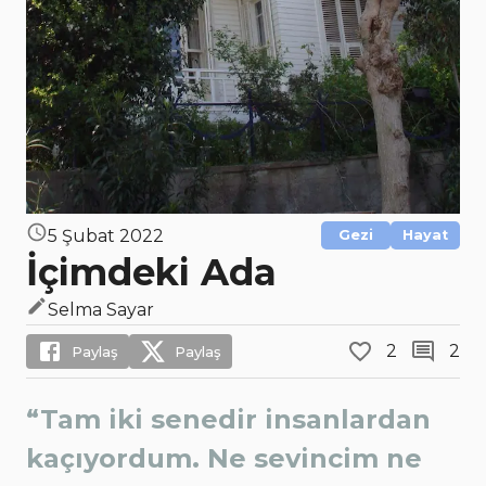
5 Şubat 2022
Gezi
Hayat
İçimdeki Ada
Selma Sayar
2
2
Paylaş
Paylaş
“Tam iki senedir insanlardan
kaçıyordum. Ne sevincim ne