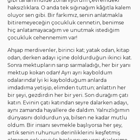
gibi tahammülde zorlanıyorum çevremdeki
haksızlıklara. O anda tek sığınağım kâğıtla kalem
oluyor sen gibi. Bir farkımız, senin anlatmakla
bitiremeyeceğin çocukluk cennetin, benimse
hiç anlatamayacağım ve unutmak istediğim
çocukluk cehennemim var!
Ahşap merdivenler, birinci kat; yatak odan, kitap
odan, derken adayı içine doldurduğun ikinci kat.
Sonra mektupların sarıp sarmaladığı, her bir yanı
mektup kokan odan! Ayrı ayrı kayboldum
odalarında! İyi ki kaybolduğum anlarda
imdadıma yetişip, elimden tuttun; anlattın her
bir şeyi, gezdirdin her bir yeri. Son durağım çatı
katın. Evinin çatı katından seyre dalarken adayı,
aynı zamanda hayallere de daldım. Yalnızlığımın
dünyasını doldurdun ya, bilsen ne kadar mutlu
oldum. Bir insanı sevmekle başlıyorsa her şey,
artık senin ruhunun derinliklerini keşfetmiş