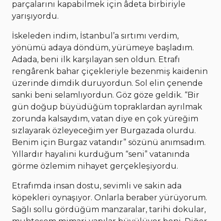
parçalarını kapabilmek için âdeta birbiriyle
yarışıyordu.
İskeleden indim, İstanbul’a sırtımı verdim,
yönümü adaya döndüm, yürümeye başladım.
Adada, beni ilk karşılayan sen oldun. Etrafı
rengârenk bahar çiçekleriyle bezenmiş kaidenin
üzerinde dimdik duruyordun. Sol elin çenende
sanki beni selamlıyordun. Göz göze geldik. “Bir
gün doğup büyüdüğüm topraklardan ayrılmak
zorunda kalsaydım, vatan diye en çok yüreğim
sızlayarak özleyeceğim yer Burgazada olurdu.
Benim için Burgaz vatandır” sözünü anımsadım.
Yıllardır hayalini kurduğum “seni” vatanında
görme özlemim nihayet gerçekleşiyordu.
Etrafımda insan dostu, sevimli ve sakin ada
köpekleri oynaşıyor. Onlarla beraber yürüyorum.
Sağlı sollu gördüğüm manzaralar, tarihi dokular,