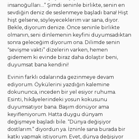
insanoğulları…” Şimdi seninle birlikte, senin en
sevdiğin deniz de seslenmeye başladı bana! Hişt
hişt gelsene, söyleyeceklerim var sana, diyor.
Bekle, diyorum denize. Önce seninle birlikte
olmanın, seni dinlemenin keyfini duyumsadıktan
sonra geleceğim diyorum ona. Dilimde senin
“sevişme vakti” dizelerin varken, hemen
gidemem ki evinde biraz daha dolaştır beni,
duyumsat bana kendini!
Evinin farklı odalarında gezinmeye devam
ediyorum. Öykülerini yazdığın kalemine
dokununca, inceden bir yel esiyor ruhuma.
Esinti, hikâyelerindeki yosun kokusunu
duyumsatıyor bana. Başım dönüyor ama
keyifleniyorum. Hatta duygu dünyam
değişmeye başladı bile. “Dünya değişiyor
dostlarım.” diyordun ya. İzninle sana burada bir
katkı yapmak istiyorum. Evet, dünya değişiyor