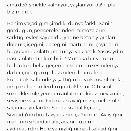
ama değişmekle kalmıyor, yaşlanıyor da! Tıpkı
bizim gibi.
Benim yaşadığım şimdiki dünya farklı. Senin
gördüğün, pencerelerinden mimozaların
sarktığı evler kayboldu, yerine beton yığınları
doldu! Çiçeğini, böceğini, martılarını, çayırların
buğusunu anlattığın dünya yok artık. Yaşasaydın
nasıl anlatırdın kim bilir? Mutlaka bir yolunu
bulurdun; belki geçen bir vapurun sesinden ya
da bir çocuğun gülüşünden ilham alır, o
küçücük kalbinde yaşattığın büyük insanlığınla,
ne güzel betimlerdin gördüklerini. O tılsımlı
sözcüklerinle yeniden anlatırdın kiraz mevsimini,
sevişme vaktini. Fırtınaları ayağımıza, meltemleri
saçımıza yollardın. Sandalsız balıkçıları,
Sivriada’nın boz tavşanlarını çağırırdın. Ay ışığını
martının sırtından alır, adanın üzerini
aydınlatırdın. Hele yalnızlığını nasıl sakladığını