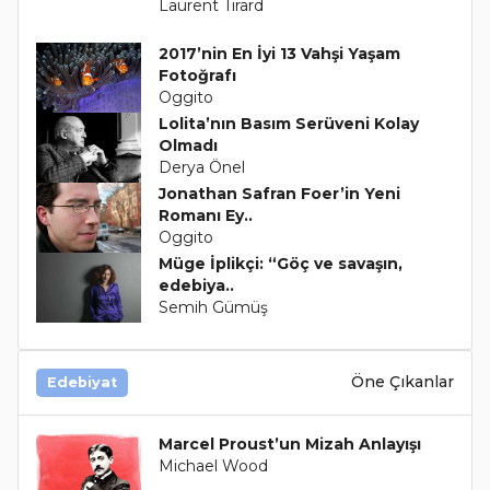
Laurent Tirard
2017’nin En İyi 13 Vahşi Yaşam
Fotoğrafı
Oggito
Lolita’nın Basım Serüveni Kolay
Olmadı
Derya Önel
Jonathan Safran Foer’in Yeni
Romanı Ey..
Oggito
Müge İplikçi: “Göç ve savaşın,
edebiya..
Semih Gümüş
Öne Çıkanlar
Edebiyat
Marcel Proust’un Mizah Anlayışı
Michael Wood