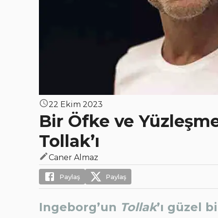
22 Ekim 2023
Bir Öfke ve Yüzleşme
Tollak’ı
Caner Almaz
Paylaş
Paylaş
Ingeborg’un
Tollak
’ı güzel 