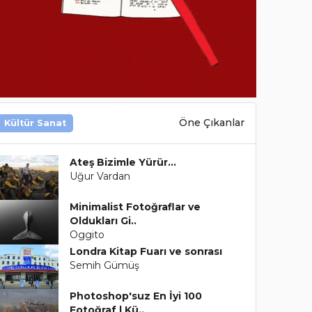
Öne Çıkanlar
Kültür Sanat
Ateş Bizimle Yürür...
Uğur Vardan
Minimalist Fotoğraflar ve
Oldukları Gi..
Oggito
Londra Kitap Fuarı ve sonrası
Semih Gümüş
Photoshop'suz En İyi 100
Fotoğraf | Kü..