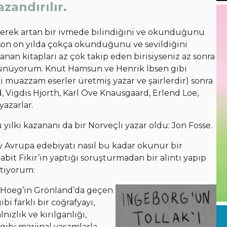
zandırılır.
erek artan bir ivmede bilindiğini ve okunduğunu
n son on yılda çokça okunduğunu ve sevildiğini
nan kitapları az çok takip eden birisiyseniz az sonra
şünüyorum. Knut Hamsun ve Henrik İbsen gibi
(ki muazzam eserler üretmiş yazar ve şairlerdir) sonra
, Vigdis Hjorth, Karl Ove Knausgaard, Erlend Loe,
yazarlar.
 yılki kazananı da bir Norveçli yazar oldu: Jon Fosse.
 Avrupa edebiyatı nasıl bu kadar okunur bir
bit Fikir’in yaptığı soruşturmadan bir alıntı yapıp
stiyorum:
r Hoeg’in Grönland’da geçen
i farklı bir coğrafyayı,
nızlık ve kırılganlığı,
gibi marjinal yaşamlarla