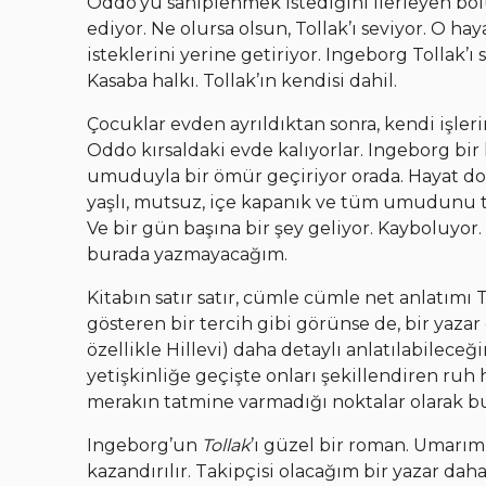
Oddo’yu sahiplenmek istediğini ilerleyen b
ediyor. Ne olursa olsun, Tollak’ı seviyor. O h
isteklerini yerine getiriyor. Ingeborg Tollak’ı 
Kasaba halkı. Tollak’ın kendisi dahil.
Çocuklar evden ayrıldıktan sonra, kendi işleri
Oddo kırsaldaki evde kalıyorlar. Ingeborg bi
umuduyla bir ömür geçiriyor orada. Hayat dolu
yaşlı, mutsuz, içe kapanık ve tüm umudunu tü
Ve bir gün başına bir şey geliyor. Kayboluyo
burada yazmayacağım.
Kitabın satır satır, cümle cümle net anlatımı
gösteren bir tercih gibi görünse de, bir yazar
özellikle Hillevi) daha detaylı anlatılabilec
yetişkinliğe geçişte onları şekillendiren ruh 
merakın tatmine varmadığı noktalar olarak b
Ingeborg’un
Tollak
’ı güzel bir roman. Umarım
kazandırılır. Takipçisi olacağım bir yazar d