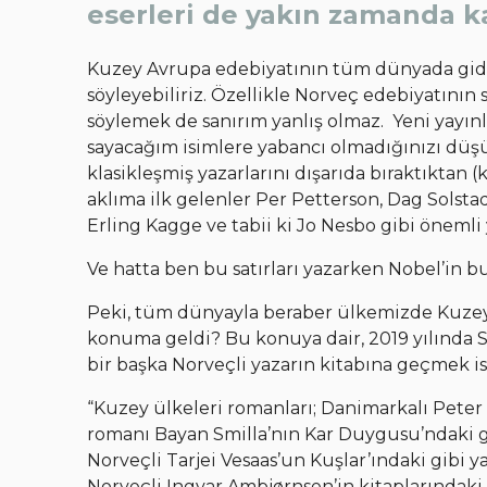
eserleri de yakın zamanda ka
Kuzey Avrupa edebiyatının tüm dünyada gid
söyleyebiliriz. Özellikle Norveç edebiyatını
söylemek de sanırım yanlış olmaz. Yeni yayınla
sayacağım isimlere yabancı olmadığınızı dü
klasikleşmiş yazarlarını dışarıda bıraktıktan 
aklıma ilk gelenler Per Petterson, Dag Solstad
Erling Kagge ve tabii ki Jo Nesbo gibi önemli 
Ve hatta ben bu satırları yazarken Nobel’in bu
Peki, tüm dünyayla beraber ülkemizde Kuzey
konuma geldi? Bu konuya dair, 2019 yılında Sa
bir başka Norveçli yazarın kitabına geçmek i
“Kuzey ülkeleri romanları; Danimarkalı Pete
romanı Bayan Smilla’nın Kar Duygusu’ndaki gib
Norveçli Tarjei Vesaas’un Kuşlar’ındaki gibi yal
Norveçli Ingvar Ambjørnsen’in kitaplarındaki 