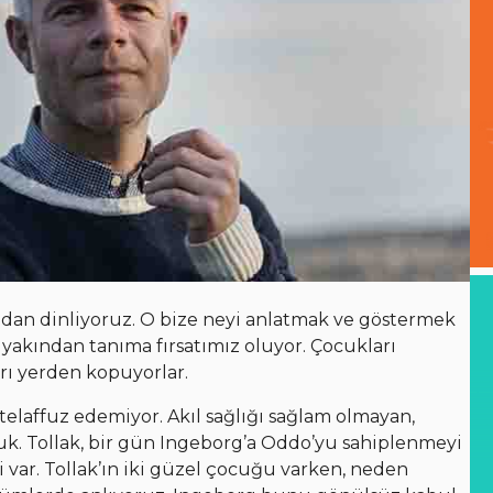
sından dinliyoruz. O bize neyi anlatmak ve göstermek
u yakından tanıma fırsatımız oluyor. Çocukları
ı yerden kopuyorlar.
 telaffuz edemiyor. Akıl sağlığı sağlam olmayan,
cuk. Tollak, bir gün Ingeborg’a Oddo’yu sahiplenmeyi
i var. Tollak’ın iki güzel çocuğu varken, neden