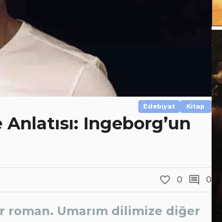
Edebiyat
Kitap
 Anlatısı: Ingeborg’un
0
0
bir roman. Umarım dilimize diğer