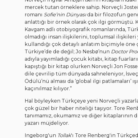
mercek tutan örneklere sahip. Norveçli Joste
romanı
Sofie’nin Dünyası
da bir filozofun genç 
anlattığı bir örnek olarak çok ilgi görmüştü.
Kavgam adlı otobiyografik romanlarında, Tür
olmadığı insan ilişkilerini, toplumsal ilişkiler
kullandığı çok detaylı anlatım biçimiyle öne 
Türkiye’de de değil; Jo Nesbø’nun
Doctor Proc
adıyla yayımladığı çocuk kitabı, kitap fuarlar
kapıştığı bir kitap olurken Norveçli Jon Fosse
dile çevrilip tüm dünyada sahneleniyor, İsveç
Ödülü’nü alması da ‘global ilgi patlamaları’ ı
kaçınılmaz kılıyor.”
Hal böyleyken Türkçeye yeni Norveçli yazarlar
çok güzel bir haber niteliği taşıyor. Tore Ren
tanımamız, okumamız ve diğer kitaplarının di
yazarı müjdeliyor.
Ingeborg'un
Tollak
'ı Tore Renberg'in Türkçed