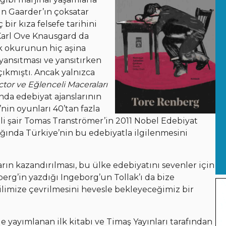
in Gaarder’ın çoksatar
bir kıza felsefe tarihini
 Karl Ove Knausgard da
k okurunun hiç aşina
i yansıtması ve yansıtırken
çıkmıştı. Ancak yalnızca
tor ve Eğlenceli Maceraları
ında edebiyat ajanslarının
’nin oyunları 40’tan fazla
li şair Tomas Tranströmer’in 2011 Nobel Edebiyat
şığında Türkiye’nin bu edebiyatla ilgilenmesini
ın kazandırılması, bu ülke edebiyatını sevenler için
berg’in yazdığı Ingeborg’un Tollak’ı da bize
limize çevrilmesini hevesle bekleyeceğimiz bir
e yayımlanan ilk kitabı ve Timaş Yayınları tarafından