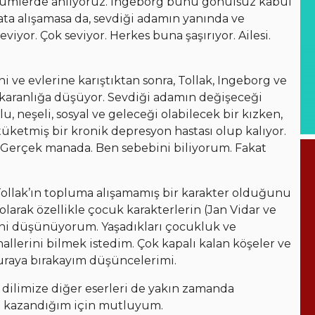
ölümlerde anlıyoruz. Ingeborg bunu gönülsüz kabul
ayata alışamasa da, sevdiği adamın yanında ve
seviyor. Çok seviyor. Herkes buna şaşırıyor. Ailesi.
ni ve evlerine karıştıktan sonra, Tollak, Ingeborg ve
r karanlığa düşüyor. Sevdiği adamın değişeceği
, neşeli, sosyal ve geleceği olabilecek bir kızken,
ketmiş bir kronik depresyon hastası olup kalıyor.
r. Gerçek manada. Ben sebebini biliyorum. Fakat
 Tollak’ın topluma alışamamış bir karakter olduğunu
 olarak özellikle çocuk karakterlerin (Jan Vidar ve
eğini düşünüyorum. Yaşadıkları çocukluk ve
hallerini bilmek istedim. Çok kapalı kalan köşeler ve
uraya bırakayım düşüncelerimi.
 dilimize diğer eserleri de yakın zamanda
aha kazandığım için mutluyum.