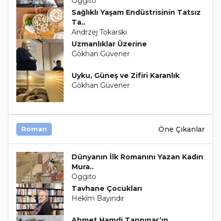
Oggito
Sağlıklı Yaşam Endüstrisinin Tatsız
Ta..
Andrzej Tokarski
Uzmanlıklar Üzerine
Gökhan Güvener
Uyku, Güneş ve Zifiri Karanlık
Gökhan Güvener
Öne Çıkanlar
Roman
Dünyanın İlk Romanını Yazan Kadın
Mura..
Oggito
Tavhane Çocukları
Hekîm Bayındır
Ahmet Hamdi Tanpınar’ın