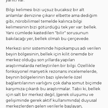
yanıtı var.
Bilgi kelimesi bizi uçsuz bucaksız bir alt
anlamlar denizine çıkarır elbette ama dediğim
gibi, nörobilimsel temelde kalınca bilgi
kelimesinin bizi götürdüğü tek yer var: bellek.
Yani cümlede kastedilen "bilir" sorusunun
bakılacağı yer, bellek olmalı bu çerçevede.
Merkezi sinir sisteminde hipokampus adı verilen
beyin bölgesinin, bellek için kilit önemde bir
merkez olduğu son yıllarda yapılan
araştırmalarda netleştirilen bir bilgi. Özellikle
fonksiyonel manyetik rezonans incelemelerde,
beynin bölgelerinin bazı işlevlerle özel
bağlantılarının varlığını çok daha somut biçimde
karşımıza çıkardı bu araştırmalar. Tabii ki, bellek
için salt bir merkez değil, (gerek oluşumu ve
gelişiminde gerek aktif kullanımında) duyusal
merkezlerden gelen verilerle başlayan,