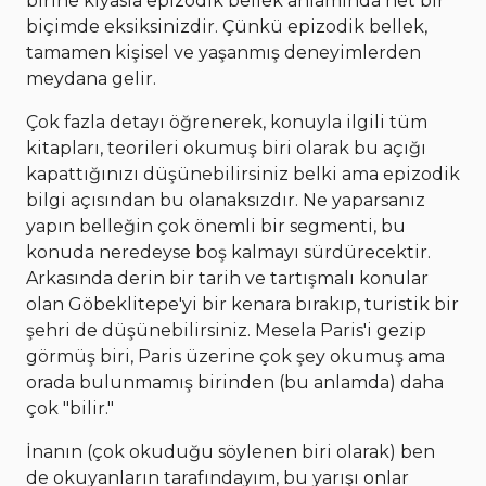
birine kıyasla epizodik bellek anlamında net bir
biçimde eksiksinizdir. Çünkü epizodik bellek,
tamamen kişisel ve yaşanmış deneyimlerden
meydana gelir.
Çok fazla detayı öğrenerek, konuyla ilgili tüm
kitapları, teorileri okumuş biri olarak bu açığı
kapattığınızı düşünebilirsiniz belki ama epizodik
bilgi açısından bu olanaksızdır. Ne yaparsanız
yapın belleğin çok önemli bir segmenti, bu
konuda neredeyse boş kalmayı sürdürecektir.
Arkasında derin bir tarih ve tartışmalı konular
olan Göbeklitepe'yi bir kenara bırakıp, turistik bir
şehri de düşünebilirsiniz. Mesela Paris'i gezip
görmüş biri, Paris üzerine çok şey okumuş ama
orada bulunmamış birinden (bu anlamda) daha
çok "bilir."
İnanın (çok okuduğu söylenen biri olarak) ben
de okuyanların tarafındayım, bu yarışı onlar