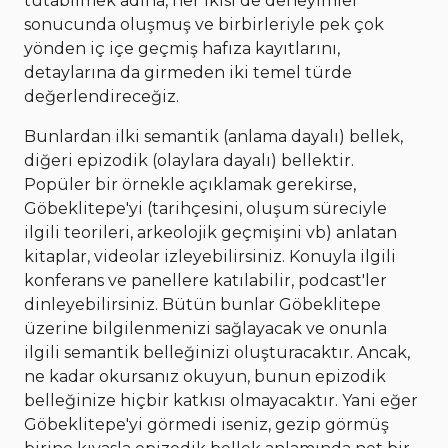
tutabilmek adına, her ikisi de deneyimler
sonucunda oluşmuş ve birbirleriyle pek çok
yönden iç içe geçmiş hafıza kayıtlarını,
detaylarına da girmeden iki temel türde
değerlendireceğiz.
Bunlardan ilki semantik (anlama dayalı) bellek,
diğeri epizodik (olaylara dayalı) bellektir.
Popüler bir örnekle açıklamak gerekirse,
Göbeklitepe'yi (tarihçesini, oluşum süreciyle
ilgili teorileri, arkeolojik geçmişini vb) anlatan
kitaplar, videolar izleyebilirsiniz. Konuyla ilgili
konferans ve panellere katılabilir, podcast'ler
dinleyebilirsiniz. Bütün bunlar Göbeklitepe
üzerine bilgilenmenizi sağlayacak ve onunla
ilgili semantik belleğinizi oluşturacaktır. Ancak,
ne kadar okursanız okuyun, bunun epizodik
belleğinize hiçbir katkısı olmayacaktır. Yani eğer
Göbeklitepe'yi görmedi iseniz, gezip görmüş