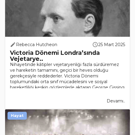
Rebecca Hutcheon
25 Mart 2025
Victoria Dönemi Londra’sında
Vejetarye..
Nihayetinde kâtipler vejetaryenliği fazla sürdüremez
ve hareketin tamamını, geçici bir heves olduğu
gerekçesiyle reddederler. Victoria Dönemi
toplumundaki orta sınıf mücadelesini ve sosyal
hareketliliği keskin gözlemlerle aktaran George Gissing
(1857-1903) ..
Devamı..
Hayat