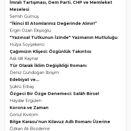
İmralı Tartışması, Dem Parti, CHP ve Memleket
Meselesi
Semih Gümüş
“İkinci El Atomlarınız Değerinde Alınır!”
Ergin Ozan Ekşioğlu
"Yazınsal Tutkunun İzinde" Yazmanın Mutluluğu
Hülya Soyşekerci
Çağımızın Klişesi: Özgünlük Takıntısı
Aslı İdil Kaynar
Tür Olarak İklim Değişikliği Romanı
Deniz Gündoğan İbrişim
Edebiyat ve...
Şükrü Erbaş
Özgeci Bir Özge Denemeci: Salâh Birsel
Haydar Ergülen
Korona ve Zaman
Gönül Kıvılcım
Bilge Karasu’nun Kılavuz Adlı Romanı Üzerine
Özkan Ali Bozdemir