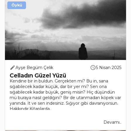
Öykü
Ayşe Begüm Çelik
5 Nisan 2025
Celladın Güzel Yüzü
Kendine bir in buldun. Gerçekten mi? Bu in, sana
sığabilecek kadar küçük, dar bir yer mi? Sen ona
sığabilecek kadar büyük, geniş misin? Hiç düşündün
mü buraya nasıl geldiğini? Bir de utanmadan köpek var
yanında. İt ve sen indesiniz. Sığıyor gibi davranıyorsun.
Hakkındır.Kitaplarda..
Devamı..