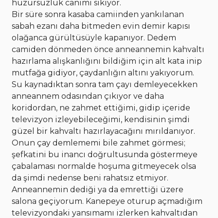
huzursuzluk canımı sıkıyor.
Bir süre sonra kasaba camiinden yankılanan
sabah ezanı daha bitmeden evin demir kapısı
olağanca gürültüsüyle kapanıyor. Dedem
camiden dönmeden önce anneannemin kahvaltı
hazırlama alışkanlığını bildiğim için alt kata inip
mutfağa gidiyor, çaydanlığın altını yakıyorum.
Su kaynadıktan sonra tam çayı demleyecekken
anneannem odasından çıkıyor ve daha
koridordan, ne zahmet ettiğimi, gidip içeride
televizyon izleyebileceğimi, kendisinin şimdi
güzel bir kahvaltı hazırlayacağını mırıldanıyor.
Onun çay demlememi bile zahmet görmesi;
şefkatini bu inancı doğrultusunda göstermeye
çabalaması normalde hoşuma gitmeyecek olsa
da şimdi nedense beni rahatsız etmiyor.
Anneannemin dediği ya da emrettiği üzere
salona geçiyorum. Kanepeye oturup açmadığım
televizyondaki yansımamı izlerken kahvaltıdan