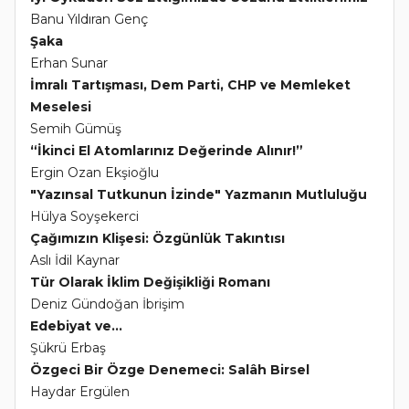
Banu Yıldıran Genç
Şaka
Erhan Sunar
İmralı Tartışması, Dem Parti, CHP ve Memleket
Meselesi
Semih Gümüş
“İkinci El Atomlarınız Değerinde Alınır!”
Ergin Ozan Ekşioğlu
"Yazınsal Tutkunun İzinde" Yazmanın Mutluluğu
Hülya Soyşekerci
Çağımızın Klişesi: Özgünlük Takıntısı
Aslı İdil Kaynar
Tür Olarak İklim Değişikliği Romanı
Deniz Gündoğan İbrişim
Edebiyat ve...
Şükrü Erbaş
Özgeci Bir Özge Denemeci: Salâh Birsel
Haydar Ergülen