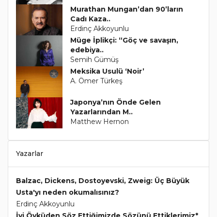
Murathan Mungan’dan 90’ların
Cadı Kaza..
Erdinç Akkoyunlu
Müge İplikçi: “Göç ve savaşın,
edebiya..
Semih Gümüş
Meksika Usulü ‘Noir’
A. Ömer Türkeş
Japonya’nın Önde Gelen
Yazarlarından M..
Matthew Hernon
Yazarlar
Balzac, Dickens, Dostoyevski, Zweig: Üç Büyük
Usta'yı neden okumalısınız?
Erdinç Akkoyunlu
İyi Öyküden Söz Ettiğimizde Sözünü Ettiklerimiz*