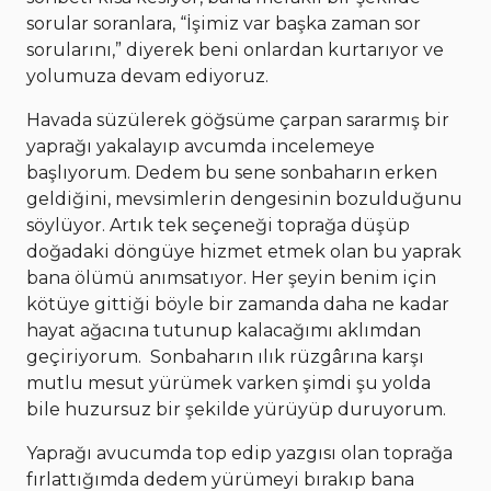
sorular soranlara, “İşimiz var başka zaman sor
sorularını,” diyerek beni onlardan kurtarıyor ve
yolumuza devam ediyoruz.
Havada süzülerek göğsüme çarpan sararmış bir
yaprağı yakalayıp avcumda incelemeye
başlıyorum. Dedem bu sene sonbaharın erken
geldiğini, mevsimlerin dengesinin bozulduğunu
söylüyor. Artık tek seçeneği toprağa düşüp
doğadaki döngüye hizmet etmek olan bu yaprak
bana ölümü anımsatıyor. Her şeyin benim için
kötüye gittiği böyle bir zamanda daha ne kadar
hayat ağacına tutunup kalacağımı aklımdan
geçiriyorum. Sonbaharın ılık rüzgârına karşı
mutlu mesut yürümek varken şimdi şu yolda
bile huzursuz bir şekilde yürüyüp duruyorum.
Yaprağı avucumda top edip yazgısı olan toprağa
fırlattığımda dedem yürümeyi bırakıp bana