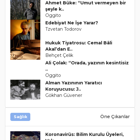
Ahmet Büke: “Umut vermeyen bir
şeyle k..
Oggito
Edebiyat Ne İşe Yarar?
Tzvetan Todorov
Hukuk Tiyatrosu: Cemal Bâli
Akal’dan E..
Behçet Çelik
Ali Çolak: “Orada, yazının kesintisiz
..
Oggito
Alman Yazınının Yaratıcı
Koruyucusu: J..
Gökhan Güvener
Öne Çıkanlar
Sağlık
Koronavirüs: Bilim Kurulu Üyeleri,