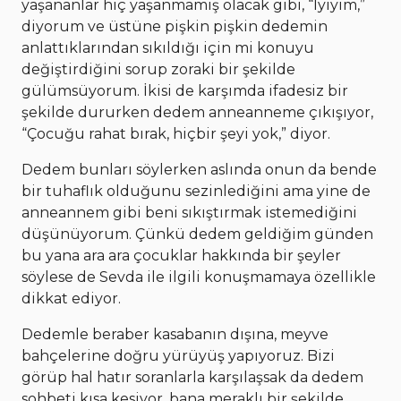
yaşananlar hiç yaşanmamış olacak gibi, “İyiyim,”
diyorum ve üstüne pişkin pişkin dedemin
anlattıklarından sıkıldığı için mi konuyu
değiştirdiğini sorup zoraki bir şekilde
gülümsüyorum. İkisi de karşımda ifadesiz bir
şekilde dururken dedem anneanneme çıkışıyor,
“Çocuğu rahat bırak, hiçbir şeyi yok,” diyor.
Dedem bunları söylerken aslında onun da bende
bir tuhaflık olduğunu sezinlediğini ama yine de
anneannem gibi beni sıkıştırmak istemediğini
düşünüyorum. Çünkü dedem geldiğim günden
bu yana ara ara çocuklar hakkında bir şeyler
söylese de Sevda ile ilgili konuşmamaya özellikle
dikkat ediyor.
Dedemle beraber kasabanın dışına, meyve
bahçelerine doğru yürüyüş yapıyoruz. Bizi
görüp hal hatır soranlarla karşılaşsak da dedem
sohbeti kısa kesiyor, bana meraklı bir şekilde