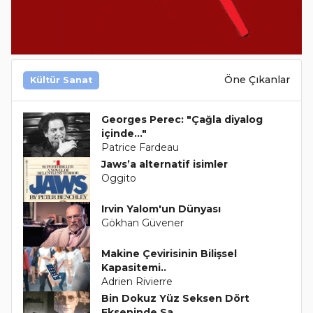
Öne Çıkanlar
Kültür Sanat
Georges Perec: "Çağla diyalog
içinde..."
Patrice Fardeau
Jaws’a alternatif isimler
Oggito
Irvin Yalom'un Dünyası
Gökhan Güvener
Makine Çevirisinin Bilişsel
Kapasitemi..
Adrien Rivierre
Bin Dokuz Yüz Seksen Dört
Ekseninde Sa..