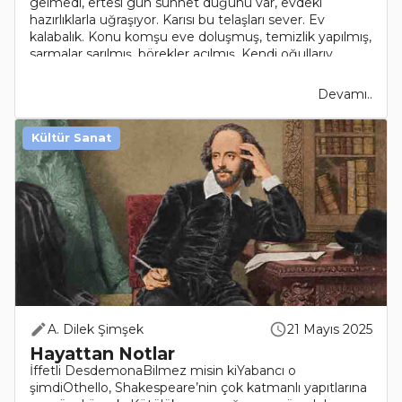
gelmedi, ertesi gün sünnet düğünü var, evdeki
hazırlıklarla uğraşıyor. Karısı bu telaşları sever. Ev
kalabalık. Konu komşu eve doluşmuş, temizlik yapılmış,
sarmalar sarılmış, börekler açılmış. Kendi oğullarıy..
Devamı..
Kültür Sanat
A. Dilek Şimşek
21 Mayıs 2025
Hayattan Notlar
İffetli DesdemonaBilmez misin kiYabancı o
şimdiOthello, Shakespeare’nin çok katmanlı yapıtlarına