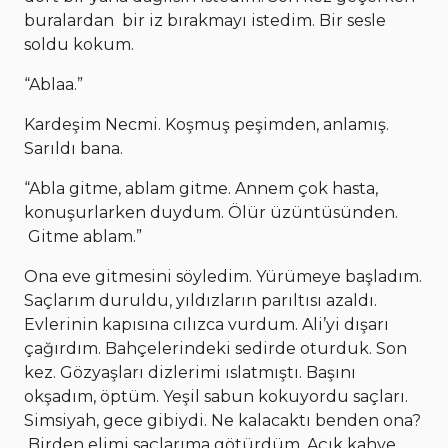
buralardan bir iz bırakmayı istedim. Bir sesle
soldu kokum.
“Ablaa.”
Kardeşim Necmi. Koşmuş peşimden, anlamış.
Sarıldı bana.
“Abla gitme, ablam gitme. Annem çok hasta,
konuşurlarken duydum. Ölür üzüntüsünden.
Gitme ablam.”
Ona eve gitmesini söyledim. Yürümeye başladım.
Saçlarım duruldu, yıldızların parıltısı azaldı.
Evlerinin kapısına cılızca vurdum. Ali’yi dışarı
çağırdım. Bahçelerindeki sedirde oturduk. Son
kez. Gözyaşları dizlerimi ıslatmıştı. Başını
okşadım, öptüm. Yeşil sabun kokuyordu saçları.
Simsiyah, gece gibiydi. Ne kalacaktı benden ona?
Birden elimi saçlarıma götürdüm. Açık kahve