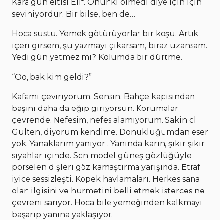
Kara gün eltisi Elif. Onunki ölmedi diye için için
seviniyordur. Bir bilse, ben de…
Hoca sustu. Yemek götürüyorlar bir koşu. Artık
içeri girsem, şu yazmayı çıkarsam, biraz uzansam.
Yedi gün yetmez mi? Kolumda bir dürtme.
“Oo, bak kim geldi?”
Kafamı çeviriyorum. Sensin. Bahçe kapısından
başını daha da eğip giriyorsun. Korumalar
çevrende. Nefesim, nefes alamıyorum. Sakin ol
Gülten, diyorum kendime. Donukluğumdan eser
yok. Yanaklarım yanıyor . Yanında karın, şıkır şıkır
siyahlar içinde. Son model güneş gözlüğüyle
porselen dişleri göz kamaştırma yarışında. Etraf
iyice sessizleşti. Köpek havlamaları. Herkes sana
olan ilgisini ve hürmetini belli etmek istercesine
çevreni sarıyor. Hoca bile yemeğinden kalkmayı
başarıp yanına yaklaşıyor.