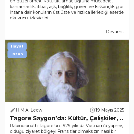
en güzel örnek. Kötülük, amaç uğruna mücadele,
kahramanlık, itibar, aşk, bağlılık, güven ve kıskançlık gibi
insana dair konuların üst üste ve hızlıca ilerlediği eserde
okuyucu, izleyici bi..
Devamı..
Hayat
İnsan
H.M.A. Leow
19 Mayıs 2025
Tagore Saygon’da: Kültür, Çelişkiler, ..
Rabindranath Tagore’un 1929 yılında Vietnam’a yapmış
olduğu ziyaret bölgeyi Fransızlar olmaksızın nasıl bir