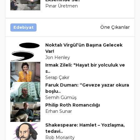
Pınar Üretmen
Öne Çıkanlar
Edebiyat
Noktalı Virgül’ün Başına Gelecek
Var!
Jon Henley
Irmak Zileli: "Hayat bir yolculuk ve
s..
Serap Çakır
Faruk Duman: “Geveze yazar okura
boşlu..
Semih Gümüş
Philip Roth Romancılığı
Erhan Sunar
Shakespeare: Hamlet – Yozlaşma,
tedavi..
Rob Moriarity