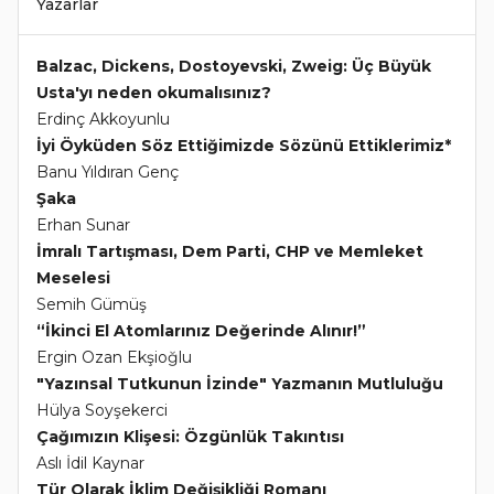
Yazarlar
Balzac, Dickens, Dostoyevski, Zweig: Üç Büyük
Usta'yı neden okumalısınız?
Erdinç Akkoyunlu
İyi Öyküden Söz Ettiğimizde Sözünü Ettiklerimiz*
Banu Yıldıran Genç
Şaka
Erhan Sunar
İmralı Tartışması, Dem Parti, CHP ve Memleket
Meselesi
Semih Gümüş
“İkinci El Atomlarınız Değerinde Alınır!”
Ergin Ozan Ekşioğlu
"Yazınsal Tutkunun İzinde" Yazmanın Mutluluğu
Hülya Soyşekerci
Çağımızın Klişesi: Özgünlük Takıntısı
Aslı İdil Kaynar
Tür Olarak İklim Değişikliği Romanı