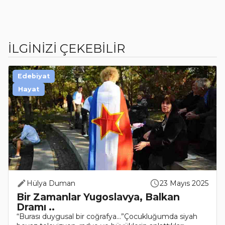
İLGİNİZİ ÇEKEBİLİR
Edebiyat
Hayat
Hülya Duman
23 Mayıs 2025
Bir Zamanlar Yugoslavya, Balkan
Dramı ..
“Burası duygusal bir coğrafya…”Çocukluğumda siyah