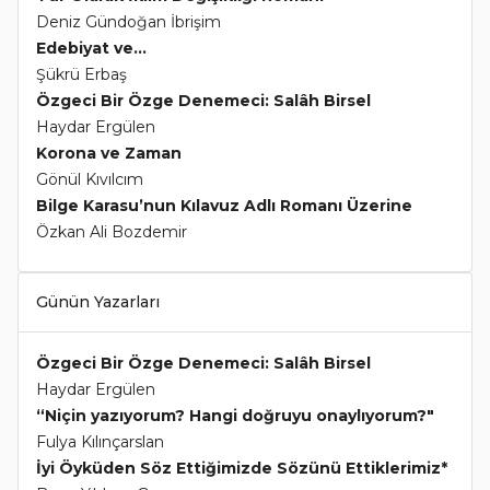
Deniz Gündoğan İbrişim
Edebiyat ve...
Şükrü Erbaş
Özgeci Bir Özge Denemeci: Salâh Birsel
Haydar Ergülen
Korona ve Zaman
Gönül Kıvılcım
Bilge Karasu’nun Kılavuz Adlı Romanı Üzerine
Özkan Ali Bozdemir
Günün Yazarları
Özgeci Bir Özge Denemeci: Salâh Birsel
Haydar Ergülen
“Niçin yazıyorum? Hangi doğruyu onaylıyorum?"
Fulya Kılınçarslan
İyi Öyküden Söz Ettiğimizde Sözünü Ettiklerimiz*