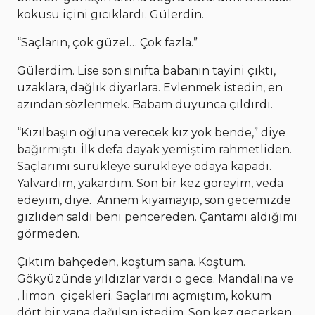
kokusu içini gıcıklardı. Gülerdin.
“Saçların, çok güzel… Çok fazla.”
Gülerdim. Lise son sınıfta babanın tayini çıktı,
uzaklara, dağlık diyarlara. Evlenmek istedin, en
azından sözlenmek. Babam duyunca çıldırdı.
“Kızılbaşın oğluna verecek kız yok bende,” diye
bağırmıştı. İlk defa dayak yemiştim rahmetliden.
Saçlarımı sürükleye sürükleye odaya kapadı.
Yalvardım, yakardım. Son bir kez göreyim, veda
edeyim, diye. Annem kıyamayıp, son gecemizde
gizliden saldı beni pencereden. Çantamı aldığımı
görmeden.
Çıktım bahçeden, koştum sana. Koştum.
Gökyüzünde yıldızlar vardı o gece. Mandalina ve
, limon çiçekleri. Saçlarımı açmıştım, kokum
dört bir yana dağılsın istedim. Son kez geçerken