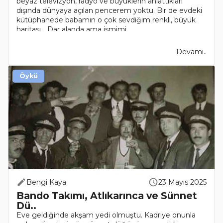
beyaz televizyon, radyo ve büyüklerin anlattıkları
dışında dünyaya açılan pencerem yoktu. Bir de evdeki
kütüphanede babamın o çok sevdiğim renkli, büyük
haritası... Dar alanda ama ismimi..
Devamı..
Öykü
Bengi Kaya
23 Mayıs 2025
Bando Takımı, Atlıkarınca ve Sünnet
Dü..
Eve geldiğinde akşam yedi olmuştu. Kadriye onunla