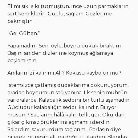
Elimi sıkı sıkı tutmuştun. İnce uzun parmakların,
sert kemiklerin. Güçlü, sağlam. Gözlerime
bakmıştın.
“Gel Gülten.”
Yapamadım. Seni öyle, boynu bükük bıraktım.
Başını aniden dizlerime koymuş ağlamaya
başlamıştın.
Anıların izi kalır mı Ali? Kokusu kaybolur mu?
İstemsizce çatlamış dudaklarıma dokunuyorum,
oradan boynumun sağ yanına. İlk senin mührün
var oralarda. Kalabalık seddini bir türlü aşamadın.
Güçlüdür kalabalığın seddi, kalındır. Biliyor
musun ? Saçlarım hâlâ kalın telli, gür. Okuldan
çıkar çıkmaz örüklerimi açmamı isterdin.
Salardım, savururdum saçlarımı. Parlasın diye
bilerek güneşin altına doğru tutardım. Blendax