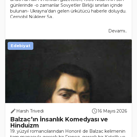
günlerinde -o zamanlar Sovyetler Birliği sınırları içinde
bulunan- Ukrayna’dan gelen ürkütücü haberle doluydu.
Çernobil Nükleer Sa..
Devamı..
Edebiyat
Harsh Trivedi
16 Mayıs 2026
Balzac’ın İnsanlık Komedyası ve
Hinduizm
19. yüzyıl romancılarından Honoré de Balzac kelimenin