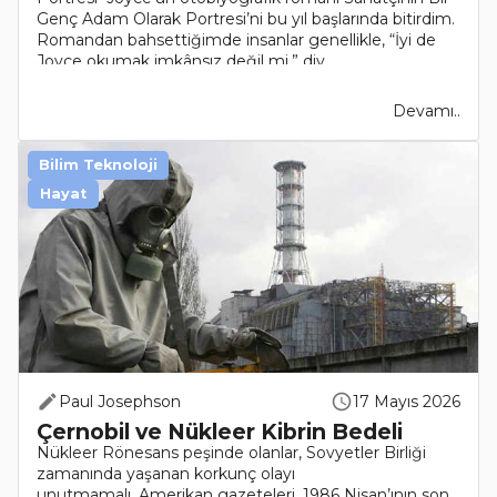
Genç Adam Olarak Portresi’ni bu yıl başlarında bitirdim.
Romandan bahsettiğimde insanlar genellikle, “İyi de
Joyce okumak imkânsız değil mi,” diy..
Devamı..
Bilim Teknoloji
Hayat
Paul Josephson
17 Mayıs 2026
Çernobil ve Nükleer Kibrin Bedeli
Nükleer Rönesans peşinde olanlar, Sovyetler Birliği
zamanında yaşanan korkunç olayı
unutmamalı. Amerikan gazeteleri, 1986 Nisan’ının son