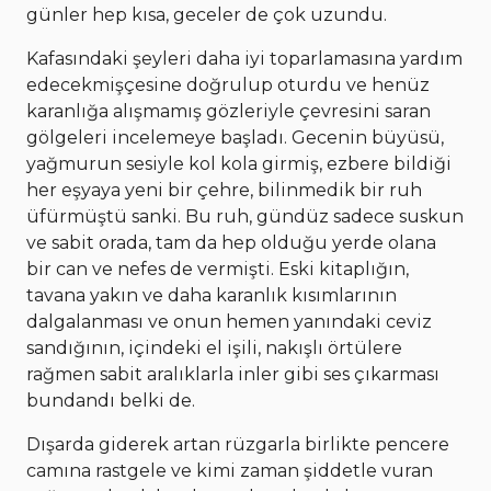
günler hep kısa, geceler de çok uzundu.
Kafasındaki şeyleri daha iyi toparlamasına yardım
edecekmişçesine doğrulup oturdu ve henüz
karanlığa alışmamış gözleriyle çevresini saran
gölgeleri incelemeye başladı. Gecenin büyüsü,
yağmurun sesiyle kol kola girmiş, ezbere bildiği
her eşyaya yeni bir çehre, bilinmedik bir ruh
üfürmüştü sanki. Bu ruh, gündüz sadece suskun
ve sabit orada, tam da hep olduğu yerde olana
bir can ve nefes de vermişti. Eski kitaplığın,
tavana yakın ve daha karanlık kısımlarının
dalgalanması ve onun hemen yanındaki ceviz
sandığının, içindeki el işili, nakışlı örtülere
rağmen sabit aralıklarla inler gibi ses çıkarması
bundandı belki de.
Dışarda giderek artan rüzgarla birlikte pencere
camına rastgele ve kimi zaman şiddetle vuran