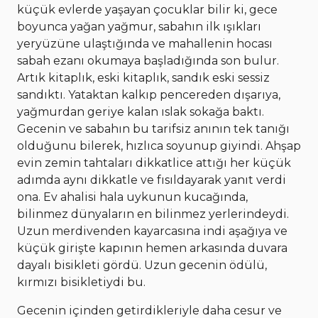
küçük evlerde yaşayan çocuklar bilir ki, gece
boyunca yağan yağmur, sabahın ilk ışıkları
yeryüzüne ulaştığında ve mahallenin hocası
sabah ezanı okumaya başladığında son bulur.
Artık kitaplık, eski kitaplık, sandık eski sessiz
sandıktı. Yataktan kalkıp pencereden dışarıya,
yağmurdan geriye kalan ıslak sokağa baktı.
Gecenin ve sabahın bu tarifsiz anının tek tanığı
olduğunu bilerek, hızlıca soyunup giyindi. Ahşap
evin zemin tahtaları dikkatlice attığı her küçük
adımda aynı dikkatle ve fısıldayarak yanıt verdi
ona. Ev ahalisi hala uykunun kucağında,
bilinmez dünyaların en bilinmez yerlerindeydi.
Uzun merdivenden kayarcasına indi aşağıya ve
küçük girişte kapının hemen arkasında duvara
dayalı bisikleti gördü. Uzun gecenin ödülü,
kırmızı bisikletiydi bu.
Gecenin içinden getirdikleriyle daha cesur ve