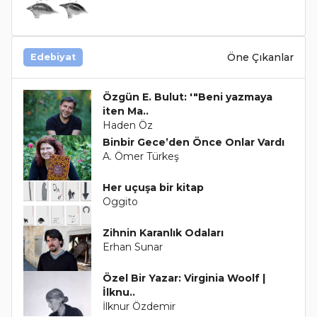
Öne Çıkanlar
Edebiyat
Özgün E. Bulut: '"Beni yazmaya
iten Ma..
Haden Öz
Binbir Gece’den Önce Onlar Vardı
A. Ömer Türkeş
Her uçuşa bir kitap
Oggito
Zihnin Karanlık Odaları
Erhan Sunar
Özel Bir Yazar: Virginia Woolf |
İlknu..
İlknur Özdemir