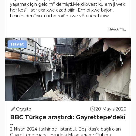
yaşamak için geldim” demişti.Me dixwest ku em jî wek
her kesî li ser axa xwe azad bijîn. Em bi xwe bajon,
biçînin, derxînin, û ji bo rojên xwe yên pêş, bi xw..
Devamı..
Hayat
Oggito
20 Mayıs 2026
BBC Türkçe araştırdı: Gayrettepe'deki
..
2 Nisan 2024 tarihinde İstanbul, Beşiktaş'a bağlı olan
Gayrettepe mahallesindeki Masquerade Club'da