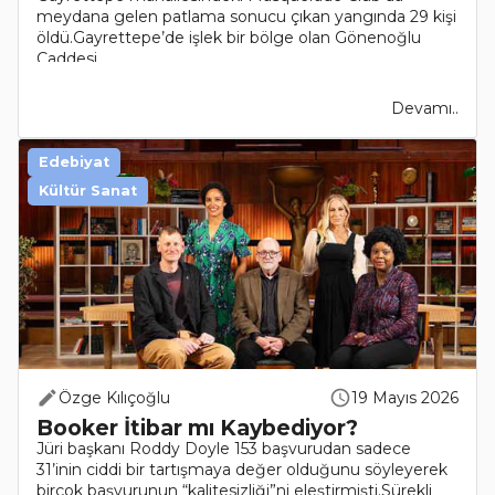
meydana gelen patlama sonucu çıkan yangında 29 kişi
öldü.Gayrettepe’de işlek bir bölge olan Gönenoğlu
Caddesi..
Devamı..
Edebiyat
Kültür Sanat
Özge Kılıçoğlu
19 Mayıs 2026
Booker İtibar mı Kaybediyor?
Jüri başkanı Roddy Doyle 153 başvurudan sadece
31’inin ciddi bir tartışmaya değer olduğunu söyleyerek
birçok başvurunun “kalitesizliği”ni eleştirmişti.Sürekli