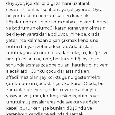
duyuyor, içerde kaldığı zamanı uzatarak
cesaretini onlara ispatlamaya çalışıyordu. Oysa
biliyordu ki bu bodrum katı en karanlık
köşelerinde onun bir adım daha atıp kendilerine
ve bodrumun ölümcül karanlığına yem olmasını
bekleyen yaratıklarla doluydu. Yine de, orada
yeterince kalmadan dışarı çıkmak kendisine
bütün bir yazı zehir edecekti. Arkadaşları
unutmayacaktı onun buradan telaşla çıktığını ve
her güzel anın içinde, her kazandığı oyunun
sonunda acımasızca ona bu anı hatırlatıp intikam
alacaklardı. Çünkü çocuklar arasında en
affedilmez olan şey korktuğunu göstermekti,
çünkü bütün çocuklar çok korkardı. Orada, bir
zamanlar bir evin içinde, o evin insanlarıyla
yaşayan ve şimdi, kırılmış, eskimiş, atılmış ve
unutulmuş eşyalar arasında ayakta ve gözleri
kapalı dururken işte bunları düşündü ve
karanlığın kendisine aslında dışardaki