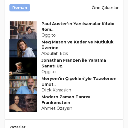
Öne Çıkanlar
Roman
Paul Auster’ın Yanılsamalar Kitabı
Rom..
Oggito
Meg Mason ve Keder ve Mutluluk
Üzerine
Abdullah Ezik
Jonathan Franzen ile Yaratma
Sanatı Üz..
Oggito
Meryem’in Çiçekleri’yle Tazelenen
Umut..
Dilek Karaaslan
Modern Zaman Tanrısı
Frankenstein
Ahmet Özaysın
Yazarlar