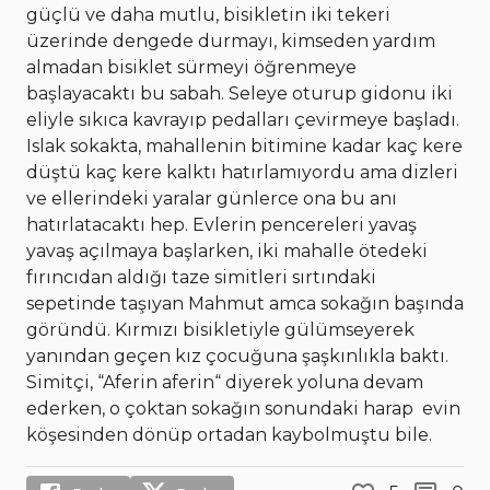
güçlü ve daha mutlu, bisikletin iki tekeri
üzerinde dengede durmayı, kimseden yardım
almadan bisiklet sürmeyi öğrenmeye
başlayacaktı bu sabah. Seleye oturup gidonu iki
eliyle sıkıca kavrayıp pedalları çevirmeye başladı.
Islak sokakta, mahallenin bitimine kadar kaç kere
düştü kaç kere kalktı hatırlamıyordu ama dizleri
ve ellerindeki yaralar günlerce ona bu anı
hatırlatacaktı hep. Evlerin pencereleri yavaş
yavaş açılmaya başlarken, iki mahalle ötedeki
fırıncıdan aldığı taze simitleri sırtındaki
sepetinde taşıyan Mahmut amca sokağın başında
göründü. Kırmızı bisikletiyle gülümseyerek
yanından geçen kız çocuğuna şaşkınlıkla baktı.
Simitçi, “Aferin aferin“ diyerek yoluna devam
ederken, o çoktan sokağın sonundaki harap evin
köşesinden dönüp ortadan kaybolmuştu bile.