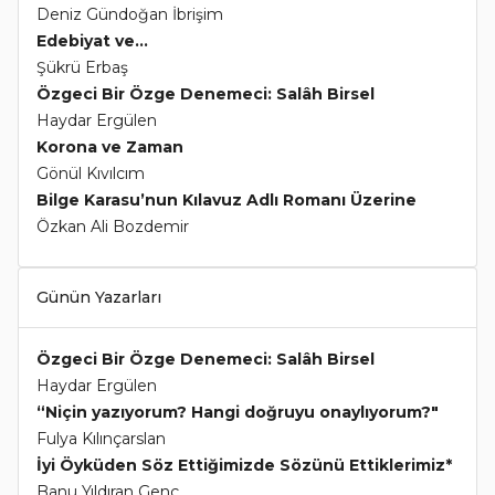
Deniz Gündoğan İbrişim
Edebiyat ve...
Şükrü Erbaş
Özgeci Bir Özge Denemeci: Salâh Birsel
Haydar Ergülen
Korona ve Zaman
Gönül Kıvılcım
Bilge Karasu’nun Kılavuz Adlı Romanı Üzerine
Özkan Ali Bozdemir
Günün Yazarları
Özgeci Bir Özge Denemeci: Salâh Birsel
Haydar Ergülen
“Niçin yazıyorum? Hangi doğruyu onaylıyorum?"
Fulya Kılınçarslan
İyi Öyküden Söz Ettiğimizde Sözünü Ettiklerimiz*
Banu Yıldıran Genç