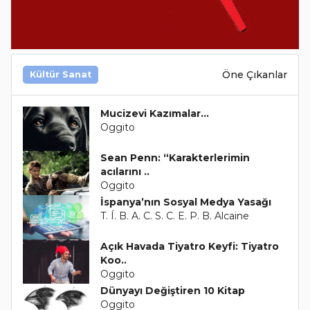
Öne Çıkanlar
Kültür Sanat
Mucizevi Kazımalar...
Oggito
Sean Penn: “Karakterlerimin
acılarını ..
Oggito
İspanya’nın Sosyal Medya Yasağı
T. Í. B. A. C. S. C. E. P. B. Alcaine
Açık Havada Tiyatro Keyfi: Tiyatro
Koo..
Oggito
Dünyayı Değiştiren 10 Kitap
Oggito