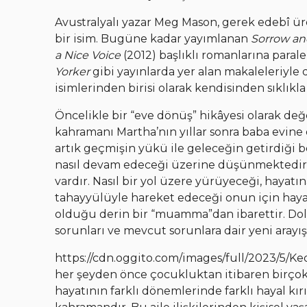
Avustralyalı yazar Meg Mason, gerek edebî ür
bir isim. Bugüne kadar yayımlanan
Sorrow and
a Nice Voice
(2012) başlıklı romanlarına parale
Yorker
gibi yayınlarda yer alan makaleleriyle 
isimlerinden birisi olarak kendisinden sıklıkla 
Öncelikle bir “eve dönüş” hikâyesi olarak de
kahramanı Martha’nın yıllar sonra baba evine 
artık geçmişin yükü ile geleceğin getirdiği be
nasıl devam edeceği üzerine düşünmektedir.
vardır. Nasıl bir yol üzere yürüyeceği, hayatı
tahayyülüyle hareket edeceği onun için hay
olduğu derin bir “muamma”dan ibarettir. Dol
sorunları ve mevcut sorunlara dair yeni arayış
https://cdn.oggito.com/images/full/2023/5/K
her şeyden önce çocukluktan itibaren birçok 
hayatının farklı dönemlerinde farklı hayal kırı