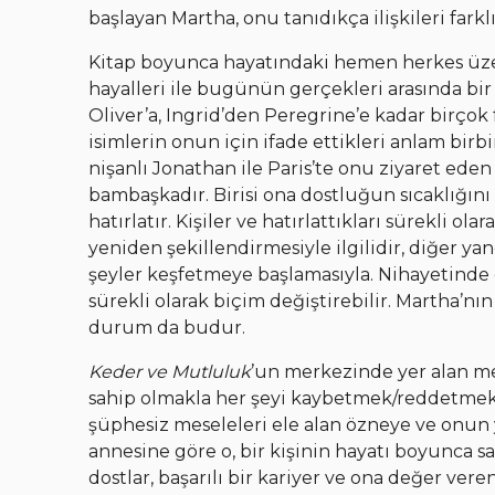
başlayan Martha, onu tanıdıkça ilişkileri farklı 
Kitap boyunca hayatındaki hemen herkes üze
hayalleri ile bugünün gerçekleri arasında bi
Oliver’a, Ingrid’den Peregrine’e kadar birço
isimlerin onun için ifade ettikleri anlam birbi
nişanlı Jonathan ile Paris’te onu ziyaret eden
bambaşkadır. Birisi ona dostluğun sıcaklığını 
hatırlatır. Kişiler ve hatırlattıkları sürekli o
yeniden şekillendirmesiyle ilgilidir, diğer y
şeyler keşfetmeye başlamasıyla. Nihayetind
sürekli olarak biçim değiştirebilir. Martha’n
durum da budur.
Keder ve Mutluluk
’un merkezinde yer alan me
sahip olmakla her şeyi kaybetmek/reddetmek a
şüphesiz meseleleri ele alan özneye ve onun 
annesine göre o, bir kişinin hayatı boyunca sah
dostlar, başarılı bir kariyer ve ona değer ver