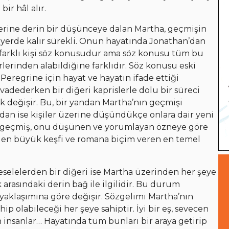
bir hâl alır.
rine derin bir düşünceye dalan Martha, geçmişin
r yerde kalır sürekli. Onun hayatında Jonathan’dan
k farklı kişi söz konusudur ama söz konusu tüm bu
rlerinden alabildiğine farklıdır. Söz konusu eski
 Peregrine için hayat ve hayatın ifade ettiği
vadederken bir diğeri kaprislerle dolu bir süreci
larak değişir. Bu, bir yandan Martha’nın geçmişi
andan ise kişiler üzerine düşündükçe onlara dair yeni
e geçmiş, onu düşünen ve yorumlayan özneye göre
ın en büyük keşfi ve romana biçim veren en temel
selelerden bir diğeri ise Martha üzerinden her şeye
rasındaki derin bağ ile ilgilidir. Bu durum
yaklaşımına göre değişir. Sözgelimi Martha’nın
ip olabileceği her şeye sahiptir. İyi bir eş, sevecen
en insanlar… Hayatında tüm bunları bir araya getirip