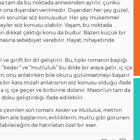
a tam da bu noktada annesinden ayrılır; çünkü
 ona dışarıdan verilmedir. Dışarıdan her şey güzel,
farklı sorunlar söz konusudur. Her şey mükemmel
eyler söz konusu olabilir. Yaşam, bu noktada
a’nın dikkat çektiği konu da budur. Bazen küçük bir
sına sebebiyet verebilir. Hayat, nihayetinde
 ve girift bir dil geliştirir. Bu, tıpkı romanın başlığı
 “keder” ve “mutluluk” bu dilde bir araya gelir, iç içe
ken, onu anlatırken bile okuru gülümsetmeyi başarır.
 bir kara mizah anlatısının söz konusu olduğu ifade
ıkla iç içe geçer ve birbirine dolanır. Mason’un tam da
oku geliştirdiği ifade edilebilir.
 çevrilen son romanı
Keder ve Mutluluk
, metnin
n aile bağlarının, evliliklerin, mutlu gibi görünen
labileceğini de hatırlatan özel bir eser.