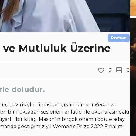
Roman
ve Mutluluk Üzerine
0
0
rle doludur.
nç çevirisiyle Timaş’tan çıkan romanı
Keder ve
ten bir noktadan seslenen, anlatıcı ile okur arasındaki
uyarlı” bir kitap. Mason’ın birçok önemli ödüle aday
manda geçtiğimiz yıl Women’s Prize 2022 Finalisti