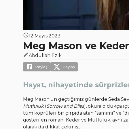
12 Mayıs 2023
Meg Mason ve Keder 
Abdullah Ezik
Paylaş
Paylaş
Hayat, nihayetinde sürprizle
Meg Mason’un geçtiğimiz günlerde Seda Sevi
Mutluluk
(
Sorrow and Bliss
), okura oldukça iç
tüm köprüleri bir çırpıda atan “samimi” ve “d
gösterilen romanı Keder ve Mutluluk, aynı za
olarak da dikkat çekmişti.