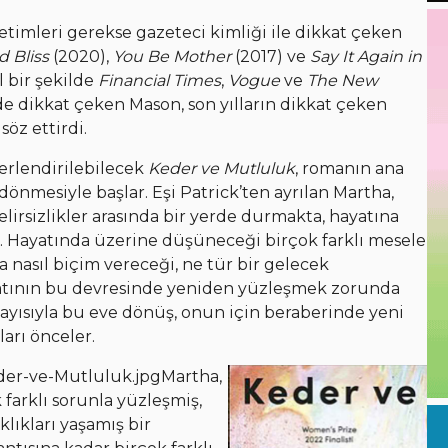
etimleri gerekse gazeteci kimliği ile dikkat çeken
 Bliss
(2020),
You Be Mother
(2017) ve
Say It Again in
l bir şekilde
Financial Times
,
Vogue
ve
The New
de dikkat çeken Mason, son yılların dikkat çeken
söz ettirdi.
ğerlendirilebilecek
Keder ve Mutluluk
, romanın ana
dönmesiyle başlar. Eşi Patrick’ten ayrılan Martha,
lirsizlikler arasında bir yerde durmakta, hayatına
 Hayatında üzerine düşüneceği birçok farklı mesele
na nasıl biçim vereceği, ne tür bir gelecek
atının bu devresinde yeniden yüzleşmek zorunda
ayısıyla bu eve dönüş, onun için beraberinde yeni
ları önceler.
eder-ve-Mutluluk.jpg
Martha,
farklı sorunla yüzleşmiş,
klıkları yaşamış bir