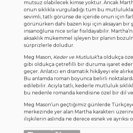
mutsuz olabilecek kimse yoktur. Ancak Marth
onun sıklıkla vurguladığı tüm bu mutluluklar
sevimli, tatlı görünse de içeride onun için 
görünürken dahi bazen kişi için aksayan bir ş
insanoğluna nice sırlar fısıldayabilir. Marth
aksaklık mükemmel işleyen bir planın bozulma
sürprizlerle doludur.
Meg Mason,
Keder ve Mutluluk
’ta oldukça özel
gibi oldukça çetrefilli bir duruma işaret eder:
geçer. Anlatıcı en dramatik hikâyeyi ele alır
Bu anlamda roman boyunca belirli noktalarda
edilebilir. Acıyla tatlı, kederle mutluluk sıkl
bu nedenle romanda kendisine özel bir dil ve d
Meg Mason’un geçtiğimiz günlerde Türkçeye
merkezinde yer alan Martha karakteri üzerinde
ilişkilerin aslında ne derece esnek ve ayrıksı o