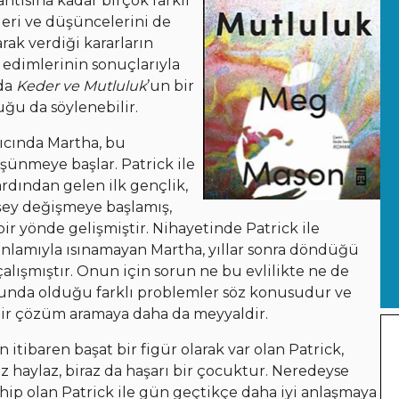
antısına kadar birçok farklı
leri ve düşüncelerini de
rak verdiği kararların
 edimlerinin sonuçlarıyla
da
Keder ve Mutluluk
’un bir
ğu da söylenebilir.
ıcında Martha, bu
şünmeye başlar. Patrick ile
 ardından gelen ilk gençlik,
 şey değişmeye başlamış,
 bir yönde gelişmiştir. Nihayetinde Patrick ile
anlamıyla ısınamayan Martha, yıllar sonra döndüğü
ışmıştır. Onun için sorun ne bu evlilikte ne de
orunda olduğu farklı problemler söz konusudur ve
bir çözüm aramaya daha da meyyaldir.
itibaren başat bir figür olarak var olan Patrick,
raz haylaz, biraz da haşarı bir çocuktur. Neredeyse
hip olan Patrick ile gün geçtikçe daha iyi anlaşmaya