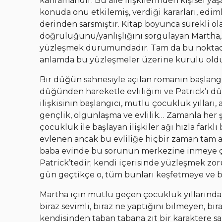
kahramandır. Bu aile ilişkilerinden kişisel yaş
konuda onu etkilemiş, verdiği kararları, edim
derinden sarsmıştır. Kitap boyunca sürekli ola
doğruluğunu/yanlışlığını sorgulayan Martha,
yüzleşmek durumundadır. Tam da bu nokta
anlamda bu yüzleşmeler üzerine kurulu oldu
Bir düğün sahnesiyle açılan romanın başlang
düğünden hareketle evliliğini ve Patrick’i dü
ilişkisinin başlangıcı, mutlu çocukluk yılları,
gençlik, olgunlaşma ve evlilik… Zamanla her
çocukluk ile başlayan ilişkiler ağı hızla farklı
evlenen ancak bu evliliğe hiçbir zaman tam 
baba evinde bu sorunun merkezine inmeye çal
Patrick’tedir; kendi içerisinde yüzleşmek z
gün geçtikçe o, tüm bunları keşfetmeye ve 
Martha için mutlu geçen çocukluk yıllarından 
biraz sevimli, biraz ne yaptığını bilmeyen, bi
kendisinden taban tabana zıt bir karaktere sa