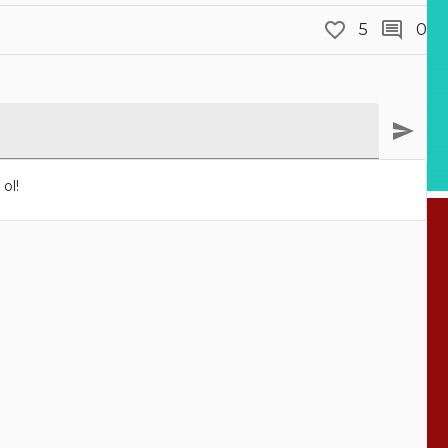
5
0
ol!