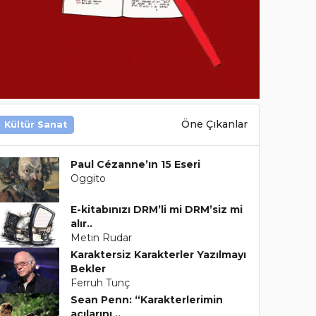
Öne Çıkanlar
Kültür Sanat
Paul Cézanne’ın 15 Eseri
Oggito
E-kitabınızı DRM’li mi DRM’siz mi
alır..
Metin Rudar
Karaktersiz Karakterler Yazılmayı
Bekler
Ferruh Tunç
Sean Penn: “Karakterlerimin
acılarını ..