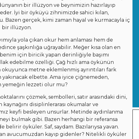
 dünyanın bir illüzyon ve beynimizin hazırlayıp
r. İyi bir öyküyü zihnimizde sahici kılan,
bu. Bazen gerçek, kimi zaman hayal ve kurmacayla iç
ı bir illüzyon.
ımıyla yola çıkan okur hem anlaması hem de
dince şaşkınlığa uğrayabilir. Meğer kısa olan en
 benim için biricik yapan derinliğiyle başımı
lak edebilme özelliği. Çağ hızlı ama öykünün
rca okuyunca metne eklemlenmiş ayrıntıları fark
n yakınacak elbette. Ama iyice çiğnemeden,
n yemeğin lezzeti olur mu?
oktalarını çözmek, sembolleri, satır arasındaki dini,
rın kaynağını disiplinlerarası okumalar ve
mız keyfi besleyen unsurlar. Metinde aydınlanma
neyi bulmak gibi. Bazen herhangi bir referansa
elirir öyküler. Saf, saydam. Bazılarıysa yavan.
dan avucumuzdan kayıp gidenler? Nitelikli öyküler