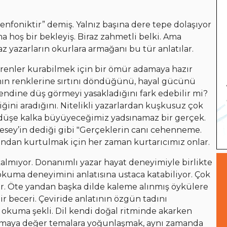
enfoniktir” demiş. Yalnız başına dere tepe dolaşıyor
 hoş bir bekleyiş. Biraz zahmetli belki. Ama
z yazarların okurlara armağanı bu tür anlatılar.
enler kurabilmek için bir ömür adamaya hazır
mın renklerine sırtını döndüğünü, hayal gücünü
kendine düş görmeyi yasakladığını fark edebilir mi?
ni aradığını. Nitelikli yazarlardan kuşkusuz çok
 düşe kalka büyüyeceğimiz yadsınamaz bir gerçek.
esey’in dediği gibi "Gerçeklerin canı cehenneme.
arından kurtulmak için her zaman kurtarıcımız onlar.
kalmıyor. Donanımlı yazar hayat deneyimiyle birlikte
 okuma deneyimini anlatısına ustaca katabiliyor. Çok
ar. Öte yandan başka dilde kaleme alınmış öykülere
bir beceri. Çeviride anlatının özgün tadını
okuma şekli. Dil kendi doğal ritminde akarken
ılmaya değer temalara yoğunlaşmak, aynı zamanda