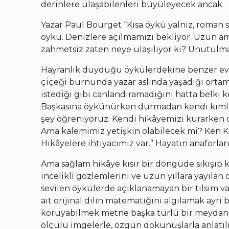
derinlere ulaşabilenleri büyüleyecek ancak.
Yazar Paul Bourget “Kısa öykü yalnız, roman s
öykü. Denizlere açılmamızı bekliyor. Uzun ama
zahmetsiz zaten neye ulaşılıyor ki? Unutulma
Hayranlık duyduğu öykülerdekine benzer evr
çiçeği burnunda yazar aslında yaşadığı orta
istediği gibi canlandıramadığını hatta belki 
Başkasına öykünürken durmadan kendi kimliği
şey öğreniyoruz. Kendi hikâyemizi kurarken
Ama kalemimiz yetişkin olabilecek mi? Ken K
Hikâyelere ihtiyacımız var.” Hayatın anaforl
Ama sağlam hikâye kısır bir döngüde sıkışıp 
incelikli gözlemlerini ve uzun yıllara yayılan
sevilen öykülerde açıklanamayan bir tılsım v
ait orijinal dilin matematiğini algılamak ayrı 
koruyabilmek metne başka türlü bir meydan 
ölçülü imgelerle, özgün dokunuşlarla anlat