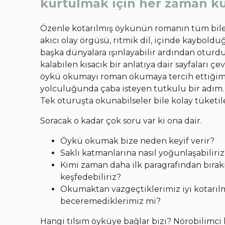
kurtulmak için her zaman kur
Özenle kotarılmış öykünün romanın tüm bileşe
akıcı olay örgüsü, ritmik dil, içinde kaybo
başka dünyalara ışınlayabilir ardından oturd
kalabilen kısacık bir anlatıya dair sayfaları ç
öykü okumayı roman okumaya tercih ettiğimi 
yolculuğunda çaba isteyen tutkulu bir adım.
Tek oturuşta okunabilseler bile kolay tüket
Soracak o kadar çok soru var ki ona dair.
Öykü okumak bize neden keyif verir?
Saklı katmanlarına nasıl yoğunlaşabiliriz
Kimi zaman daha ilk paragrafından bırakm
keşfedebiliriz?
Okumaktan vazgeçtiklerimiz iyi kotarılm
beceremediklerimiz mi?
Hangi tılsım öyküye bağlar bizi? Nörobilimci