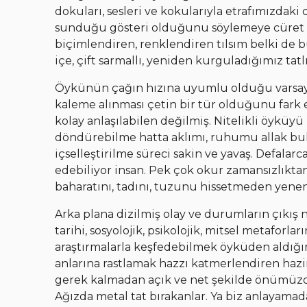
dokuları, sesleri ve kokularıyla etrafımızdaki
sunduğu gösteri olduğunu söylemeye cüret ede
biçimlendiren, renklendiren tılsım belki de 
içe, çift sarmallı, yeniden kurguladığımız tatl
Öykünün çağın hızına uyumlu olduğu varsay
kaleme alınması çetin bir tür olduğunu fark e
kolay anlaşılabilen değilmiş. Nitelikli öyküyü
döndürebilme hatta aklımı, ruhumu allak bul
içselleştirilme süreci sakin ve yavaş. Defala
edebiliyor insan. Pek çok okur zamansızlıkta
baharatını, tadını, tuzunu hissetmeden yene
Arka plana dizilmiş olay ve durumların çıkış n
tarihi, sosyolojik, psikolojik, mitsel metaforla
araştırmalarla keşfedebilmek öyküden aldığı
anlarına rastlamak hazzı katmerlendiren hazi
gerek kalmadan açık ve net şekilde önümüzde b
Ağızda metal tat bırakanlar. Ya biz anlayama