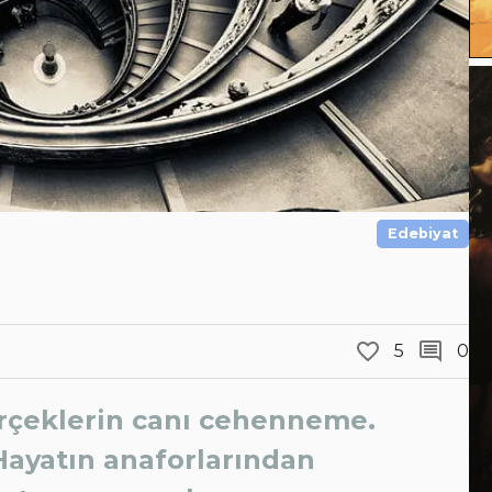
Edebiyat
5
0
erçeklerin canı cehenneme.
 Hayatın anaforlarından