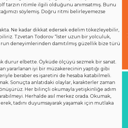
olf tarzın ritimle ilgili olduğunu anımsatmış. Bunu
cağımızı söylemiş. Doğru ritmi belirleyemezse
akta. Ne kadar dikkat edersek edelim tökezleyebilir,
iriz. Tzvetan Todorov “İster uzun bir yolculuk,
 okurun deneyimlerinden damıtılmış güzellik bize türü
ak durur elbette. Öyküde ölçüyü sezmek bir sanat.
n yararlanan iyi bir müzakerecinin yaptığı gibi
iyle beraber es işaretini de hesaba katabilmeli.
smak. Sonuçta anlatıdaki olaylar, karakterler zaman
önüşürüz. Her bilinçli okumayla yetişkinliğe adım
varabilmeyi. Herhalde asıl merkez orada. Okumak,
derek, tadını duyumsayarak yaşamak için mutlaka