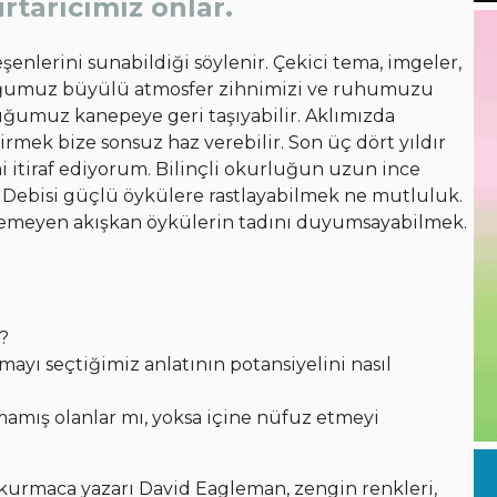
tarıcımız onlar.
nlerini sunabildiği söylenir. Çekici tema, imgeler,
lduğumuz büyülü atmosfer zihnimizi ve ruhumuzu
uğumuz kanepeye geri taşıyabilir. Aklımızda
evirmek bize sonsuz haz verebilir. Son üç dört yıldır
itiraf ediyorum. Bilinçli okurluğun uzun ince
 Debisi güçlü öykülere rastlayabilmek ne mutluluk.
ilemeyen akışkan öykülerin tadını duyumsayabilmek.
?
ayı seçtiğimiz anlatının potansiyelini nasıl
amış olanlar mı, yoksa içine nüfuz etmeyi
 kurmaca yazarı David Eagleman, zengin renkleri,