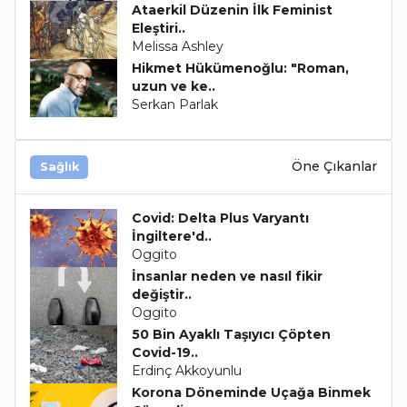
Ataerkil Düzenin İlk Feminist
Eleştiri..
Melissa Ashley
Hikmet Hükümenoğlu: "Roman,
uzun ve ke..
Serkan Parlak
Öne Çıkanlar
Sağlık
Covid: Delta Plus Varyantı
İngiltere'd..
Oggito
İnsanlar neden ve nasıl fikir
değiştir..
Oggito
50 Bin Ayaklı Taşıyıcı Çöpten
Covid-19..
Erdinç Akkoyunlu
Korona Döneminde Uçağa Binmek