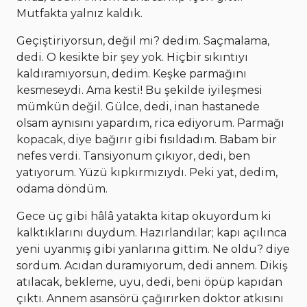
Mutfakta yalnız kaldık.
Geçiştiriyorsun, değil mi? dedim. Saçmalama,
dedi. O kesikte bir şey yok. Hiçbir sıkıntıyı
kaldıramıyorsun, dedim. Keşke parmağını
kesmeseydi. Ama kesti! Bu şekilde iyileşmesi
mümkün değil. Gülce, dedi, inan hastanede
olsam aynısını yapardım, rica ediyorum. Parmağı
kopacak, diye bağırır gibi fısıldadım. Babam bir
nefes verdi. Tansiyonum çıkıyor, dedi, ben
yatıyorum. Yüzü kıpkırmızıydı. Peki yat, dedim,
odama döndüm.
Gece üç gibi hâlâ yatakta kitap okuyordum ki
kalktıklarını duydum. Hazırlandılar; kapı açılınca
yeni uyanmış gibi yanlarına gittim. Ne oldu? diye
sordum. Acıdan duramıyorum, dedi annem. Dikiş
atılacak, bekleme, uyu, dedi, beni öpüp kapıdan
çıktı. Annem asansörü çağırırken doktor atkısını