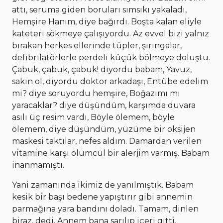
attı, seruma giden boruları sımsıkı yakaladı,
Hemşire Hanım, diye bağırdı. Boşta kalan eliyle
kateteri sökmeye çalışıyordu. Az evvel bizi yalnız
bırakan herkes ellerinde tüpler, şırıngalar,
defibrilatörlerle perdeli küçük bölmeye doluştu.
Çabuk, çabuk, çabuk! diyordu babam, Yavuz,
sakin ol, diyordu doktor arkadaşı, Entübe edelim
mi? diye soruyordu hemşire, Boğazımı mı
yaracaklar? diye düşündüm, karşımda duvara
asılı üç resim vardı, Böyle ölemem, böyle
ölemem, diye düşündüm, yüzüme bir oksijen
maskesi taktılar, nefes aldım. Damardan verilen
vitamine karşı ölümcül bir alerjim varmış. Babam
inanmamıştı.
Yani zamanında ikimiz de yanılmıştık. Babam
kesik bir başı bedene yapıştırır gibi annemin
parmağına yara bandını doladı. Tamam, dinlen
biraz, dedi. Annem bana sarılıp içeri gitti.