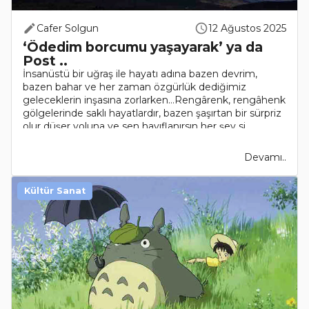
Cafer Solgun
12 Ağustos 2025
‘Ödedim borcumu yaşayarak’ ya da
Post ..
İnsanüstü bir uğraş ile hayatı adına bazen devrim,
bazen bahar ve her zaman özgürlük dediğimiz
geleceklerin inşasına zorlarken…Rengârenk, rengâhenk
gölgelerinde saklı hayatlardır, bazen şaşırtan bir sürpriz
olur düşer yoluna ve sen hayıflanırsın her şey si..
Devamı..
Kültür Sanat