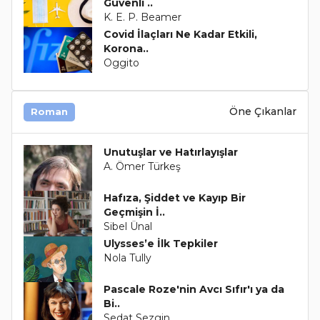
Güvenli ..
K. E. P. Beamer
Covid İlaçları Ne Kadar Etkili,
Korona..
Oggito
Öne Çıkanlar
Roman
Unutuşlar ve Hatırlayışlar
A. Ömer Türkeş
Hafıza, Şiddet ve Kayıp Bir
Geçmişin İ..
Sibel Ünal
Ulysses’e İlk Tepkiler
Nola Tully
Pascale Roze'nin Avcı Sıfır'ı ya da
Bi..
Sedat Sezgin