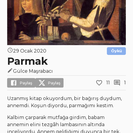
29 Ocak 2020
Öykü
Parmak
Gülce Maşrabacı
11
1
Paylaş
Paylaş
Uzanmış kitap okuyordum, bir bağırış duydum,
annemdi. Koşun diyordu, parmağımı kestim.
Kalbim çarparak mutfağa girdim, babam
annemin elini tezgâh lambasının altında
inceliyordu. Annem geldiğimi duyunca bir tek,