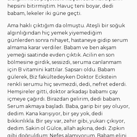
hepsini bitirmiştim. Havuç teni boyar, dedi
babam, lekeler iki güne geçti.
Ama haklı çıktığım da olmuştu. Ateşli bir soğuk
algınlığından hiç yemek yiyemediğim
günlerden sonra nihayet, hastaneye gidip serum
almama karar verdiler. Babam ve ben akşam
yemeği saatinde evden çıktık. Acilin en son
bölmesine girdik, sessizdi, seruma canlanmam
için B vitamini kattılar. Sapsarı oldu. Babam
gülerek, Biz fakültedeyken Doktor Eckstein
renkli serumu hiç sevmezdi, dedi, nefret ederdi.
Hemşireler gitti, doktor arkadaşı babamı çay
içmeye çağırdı. Birazdan gelirim, dedi babam.
Serum akmaya başladı. Baba, garip bir şey oluyor,
dedim. Kana karışıyor, bir şey yok, dedi
bıkkınlıkla. Bir şey var, zehir gibi, yukarı çıkıyor,
dedim. Sakin ol Gülce, allah aşkına, dedi. Zıpkın
gibi doğruldum: Nefes alamıyorum. Babam elini