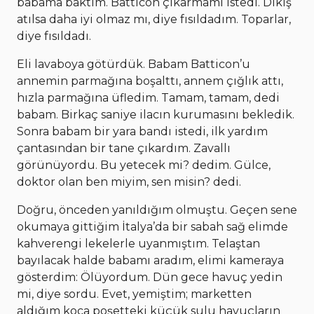
babama baktım. Batticon çıkarmamı istedi. Dikiş
atılsa daha iyi olmaz mı, diye fısıldadım. Toparlar,
diye fısıldadı.
Eli lavaboya götürdük. Babam Batticon’u
annemin parmağına boşalttı, annem çığlık attı,
hızla parmağına üfledim. Tamam, tamam, dedi
babam. Birkaç saniye ilacın kurumasını bekledik.
Sonra babam bir yara bandı istedi, ilk yardım
çantasından bir tane çıkardım. Zavallı
görünüyordu. Bu yetecek mi? dedim. Gülce,
doktor olan ben miyim, sen misin? dedi.
Doğru, önceden yanıldığım olmuştu. Geçen sene
okumaya gittiğim İtalya’da bir sabah sağ elimde
kahverengi lekelerle uyanmıştım. Telaştan
bayılacak halde babamı aradım, elimi kameraya
gösterdim: Ölüyordum. Dün gece havuç yedin
mi, diye sordu. Evet, yemiştim; marketten
aldığım koca poşetteki küçük sulu havuçların