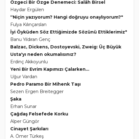
Özgeci Bir Özge Denemeci: Salâh Birsel
Haydar Ergülen
“Niçin yazıyorum? Hangi doğruyu onaylıyorum?"
Fulya Kılınçarslan
İyi Öyküden Söz Ettiğimizde Sözünü Ettiklerimiz*
Banu Yıldıran Genç
Balzac, Dickens, Dostoyevski, Zweig: Üç Büyük
Usta'yı neden okumalısınız?
Erdinç Akkoyunlu
Yeni Bir Evrim Kapımızı Çalarken...
Uğur Vardan
Pedro Paramo Bir Mihenk Taşı
Sezen Ergen Breitegger
Şaka
Erhan Sunar
Çağdaş Felsefede Korku
Alper Güngör
Cinayet Şarkıları
A. Ömer Türkeş