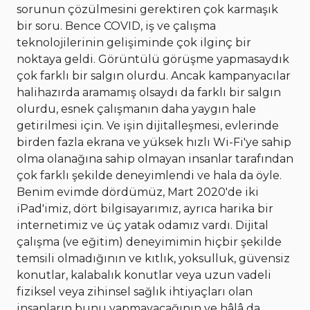
sorunun çözülmesini gerektiren çok karmaşık
bir soru. Bence COVID, iş ve çalışma
teknolojilerinin gelişiminde çok ilginç bir
noktaya geldi. Görüntülü görüşme yapmasaydık
çok farklı bir salgın olurdu. Ancak kampanyacılar
halihazırda aramamış olsaydı da farklı bir salgın
olurdu, esnek çalışmanın daha yaygın hale
getirilmesi için. Ve işin dijitalleşmesi, evlerinde
birden fazla ekrana ve yüksek hızlı Wi-Fi'ye sahip
olma olanağına sahip olmayan insanlar tarafından
çok farklı şekilde deneyimlendi ve hala da öyle.
Benim evimde dördümüz, Mart 2020'de iki
iPad'imiz, dört bilgisayarımız, ayrıca harika bir
internetimiz ve üç yatak odamız vardı. Dijital
çalışma (ve eğitim) deneyimimin hiçbir şekilde
temsili olmadığının ve kıtlık, yoksulluk, güvensiz
konutlar, kalabalık konutlar veya uzun vadeli
fiziksel veya zihinsel sağlık ihtiyaçları olan
insanların bunu yapmayacağının ve hâlâ da