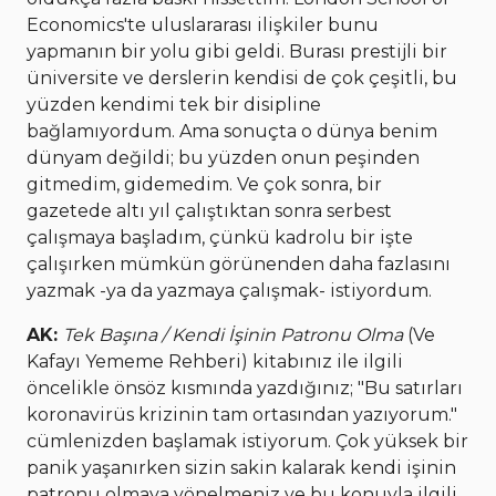
Economics'te uluslararası ilişkiler bunu
yapmanın bir yolu gibi geldi. Burası prestijli bir
üniversite ve derslerin kendisi de çok çeşitli, bu
yüzden kendimi tek bir disipline
bağlamıyordum. Ama sonuçta o dünya benim
dünyam değildi; bu yüzden onun peşinden
gitmedim, gidemedim. Ve çok sonra, bir
gazetede altı yıl çalıştıktan sonra serbest
çalışmaya başladım, çünkü kadrolu bir işte
çalışırken mümkün görünenden daha fazlasını
yazmak -ya da yazmaya çalışmak- istiyordum.
AK:
Tek Başına / Kendi İşinin Patronu Olma
(Ve
Kafayı Yememe Rehberi) kitabınız ile ilgili
öncelikle önsöz kısmında yazdığınız; "Bu satırları
koronavirüs krizinin tam ortasından yazıyorum."
cümlenizden başlamak istiyorum. Çok yüksek bir
panik yaşanırken sizin sakin kalarak kendi işinin
patronu olmaya yönelmeniz ve bu konuyla ilgili