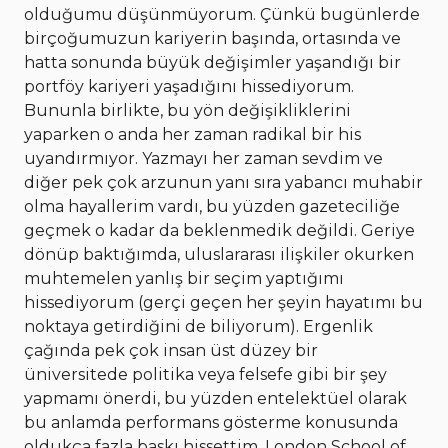
olduğumu düşünmüyorum. Çünkü bugünlerde
birçoğumuzun kariyerin başında, ortasında ve
hatta sonunda büyük değişimler yaşandığı bir
portföy kariyeri yaşadığını hissediyorum.
Bununla birlikte, bu yön değişikliklerini
yaparken o anda her zaman radikal bir his
uyandırmıyor. Yazmayı her zaman sevdim ve
diğer pek çok arzunun yanı sıra yabancı muhabir
olma hayallerim vardı, bu yüzden gazeteciliğe
geçmek o kadar da beklenmedik değildi. Geriye
dönüp baktığımda, uluslararası ilişkiler okurken
muhtemelen yanlış bir seçim yaptığımı
hissediyorum (gerçi geçen her şeyin hayatımı bu
noktaya getirdiğini de biliyorum). Ergenlik
çağında pek çok insan üst düzey bir
üniversitede politika veya felsefe gibi bir şey
yapmamı önerdi, bu yüzden entelektüel olarak
bu anlamda performans gösterme konusunda
oldukça fazla baskı hissettim. London School of