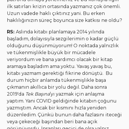
ilk satırları krizin ortasında yazmanız çok önemli.
Uzun vadede haklı çıktınız yani. Bu erken
haklılığınızın süreç boyunca size katkısı ne oldu?
RS:
Aslında kitabı planlamaya 2014 yılında
başladım, dolayısıyla sezgilerimin o kadar güçlü
olduğunu düşünmüyorum! O noktada yalnızlık
ve tükenmişlikle büyük bir mücadele
veriyordum ve bana yardımcı olacak bir kitap
aramaya başladım ama yoktu. Yavaş yavaş bu,
kitabı yazmam gerektiği fikrine dönüştü. Bu
durum hiçbir anlamda tükenmişlikle başa
çıkmanın akıllıca bir yolu değil. Daha sonra
2019'da
Tek Başına
’yı yazmak için anlaşma
yaptım. Yani COVID geldiğinde kitabın çoğunu
yazmıştım. Ancak bir kısmını hızla yeniden
düzenledim. Çünkü bunun daha fazlasını iteceği
veya çekeceği başından beri bana açık
görünüyordu. İnsanları geçici de olsa yalnız