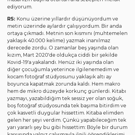
ediyorum.
RS:
Konu üzerine yıllardır düşünüyordum ve
metin üzerinde aylardır çalışıyordum. Bir anda
ortaya çıkmadı. Metnin son kısmını (muhtemelen
yaklaşık 40.000 kelime) yazmak inanılmaz
derecede zordu. O zamanlar beş yaşında olan
kızım, Mart 2020'de oldukça ciddi bir şekilde
Kovid-19'a yakalandı. Henüz iki yaşında olan
diğer çocuğumla yeterince ilgilenemedim ve
kocam fotoğraf stüdyosunu yaklaşık altı ay
boyunca kapatmak zorunda kaldı. Hem makro
hem de mikro düzeyde korkunç günlerdi. Kitabı
yazmayı, yazabildiğim tek sessiz yer olan soğuk,
boş fotoğraf stüdyosunda tek başıma bitirdim ve
çok kasvetli duygular hissettim. Kitaba elimden
gelen her şeyi verdim. Çünkü yapabileceğim tek
yarı yararlı şey bu gibi hissettim: Böyle bir durum
karşısında yalnız çalışmayla ilgili öğrendiklerimi