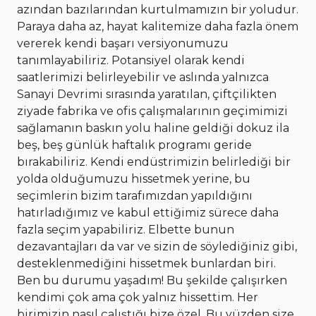
azından bazılarından kurtulmamızın bir yoludur.
Paraya daha az, hayat kalitemize daha fazla önem
vererek kendi başarı versiyonumuzu
tanımlayabiliriz. Potansiyel olarak kendi
saatlerimizi belirleyebilir ve aslında yalnızca
Sanayi Devrimi sırasında yaratılan, çiftçilikten
ziyade fabrika ve ofis çalışmalarının geçimimizi
sağlamanın baskın yolu haline geldiği dokuz ila
beş, beş günlük haftalık programı geride
bırakabiliriz. Kendi endüstrimizin belirlediği bir
yolda olduğumuzu hissetmek yerine, bu
seçimlerin bizim tarafımızdan yapıldığını
hatırladığımız ve kabul ettiğimiz sürece daha
fazla seçim yapabiliriz. Elbette bunun
dezavantajları da var ve sizin de söylediğiniz gibi,
desteklenmediğini hissetmek bunlardan biri.
Ben bu durumu yaşadım! Bu şekilde çalışırken
kendimi çok ama çok yalnız hissettim. Her
birimizin nasıl çalıştığı bize özel. Bu yüzden size