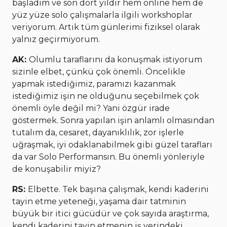
başladım ve son dört yıldır hem online hem de
yüz yüze solo çalışmalarla ilgili workshoplar
veriyorum. Artık tüm günlerimi fiziksel olarak
yalnız geçirmiyorum.
AK:
Olumlu taraflarını da konuşmak istiyorum
sizinle elbet, çünkü çok önemli. Öncelikle
yapmak istediğimiz, paramızı kazanmak
istediğimiz işin ne olduğunu seçebilmek çok
önemli öyle değil mi? Yani özgür irade
göstermek. Sonra yapılan işin anlamlı olmasından
tutalım da, cesaret, dayanıklılık, zor işlerle
uğraşmak, iyi odaklanabilmek gibi güzel tarafları
da var Solo Performansın. Bu önemli yönleriyle
de konuşabilir miyiz?
RS:
Elbette. Tek başına çalışmak, kendi kaderini
tayin etme yeteneği, yaşama dair tatminin
büyük bir itici gücüdür ve çok sayıda araştırma,
kendi kaderini tayin etmenin iş yerindeki