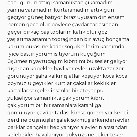
çocuğunun attığı samanlıktan çıkamadım
yanına varamadım kurtaramadım artık gün
geçiyor güneş batıyor biraz uyusam dinlensem
hemen gece olur böylece çavdar tarlasından
geçer birkaç baş toplarım katık olur göz
yaşlarıma anamın toprağından bir avuç bohçama
korum burası ne kadar soğuk ellerim karnımda
iyice bastırıyorum ısıtıyorum küçüğüm
üşümesin yavrucağım kibrit mi bu sesler geliyor
dışardan köpekler havlıyor evler uzakta zar zor
görünüyor şaha kalkmış atlar koşuyor koca koca
boynuzlu geyikler kurtlar çakallar keklikler
kartallar serçeler insanlar bir ateş topu
yükseliyor samanlıkta çakıyorum kibriti
çakıyorum bir bir samanlara karanlığa
gömülüyor çavdar tarlası kimse göremiyor kendi
derdine düşmüşler şafak sökmüş erkenden evler
barklar bahçeler hep yanıyor alevlerin arasından
kelebekler havalanıyor gökyüzüne teker teker