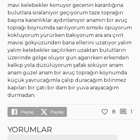
mavi kelebekler konuyor gecenin karanlığına
bulutlara sıralanıyor geçiyorum taze toprağın
başına karanlıklar aydınlanıyor anamın bir avuç
toprağı boynumda sarılıyorum sımsıkı öpüyorum
kokluyorum yürürken bakıyorum ara ara çivit
mavisi gökyüzünden bana ellerini uzatıyor yalım
yalım kelebekler saçılırken uzaktan bulutların
üzerinde gölge oluyor gün ağarırken erkenden
kalkıp yola düzülüyorum şafak söküyor anam
anam güzel anam bir avuç toprağın koynumda
küçük yavrucağımla çalıp duracağım bilinmez
kapıları bir çatı bir dam bir yuva arayacağım
durmadan.
8
1
Paylaş
Paylaş
YORUMLAR