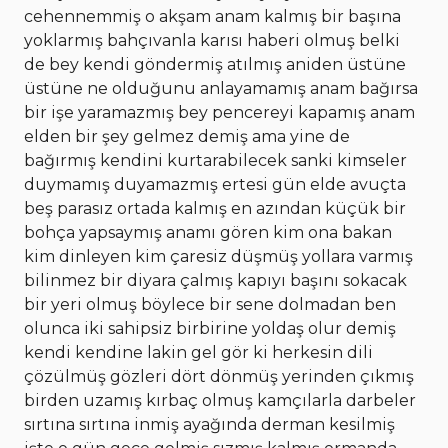
cehennemmiş o akşam anam kalmış bir başına
yoklarmış bahçıvanla karısı haberi olmuş belki
de bey kendi göndermiş atılmış aniden üstüne
üstüne ne olduğunu anlayamamış anam bağırsa
bir işe yaramazmış bey pencereyi kapamış anam
elden bir şey gelmez demiş ama yine de
bağırmış kendini kurtarabilecek sanki kimseler
duymamış duyamazmış ertesi gün elde avuçta
beş parasız ortada kalmış en azından küçük bir
bohça yapsaymış anamı gören kim ona bakan
kim dinleyen kim çaresiz düşmüş yollara varmış
bilinmez bir diyara çalmış kapıyı başını sokacak
bir yeri olmuş böylece bir sene dolmadan ben
olunca iki sahipsiz birbirine yoldaş olur demiş
kendi kendine lakin gel gör ki herkesin dili
çözülmüş gözleri dört dönmüş yerinden çıkmış
birden uzamış kırbaç olmuş kamçılarla darbeler
sırtına sırtına inmiş ayağında derman kesilmiş