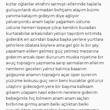
kızlar oğlanlar etrafını sarmıştı ellerinde taşlarla
gülüyorlardı durmadan bohçamı alayım kızımı
yanıma katayım gideyim diye ağlıyor
yalvarıyordu anam taşlar yağarken üstüne
üstüne hemen tepeye çıkıp kendini buradan
kurtarabilse arkasından yetişir taşırdım sırtımda
giderdik en azından başka başka yerlere yurtlara
şehirlere obalara köylere ama gel gör ki bir şey
yapamam elden gelmez güç yetmez mezarına
giderim ancak öper dururum muska niyetine bir
avuç toprağını yazmama sarıp sarmalarım ellerim
nemlenir geceleri yalnız kalınca basarım
göğsüme anamın toprağını açar öper sürerim
yüzüme kokusu güç verir beni kucaklar götürür
ulaştırır gideceğim yere bir başıma kalksam
gitsem ulaşsam nasıl ederim nerelere giderim
bebeğimle hiç bilmem anam anam saçları
birbirine girmiş anam belki açlıktan belki