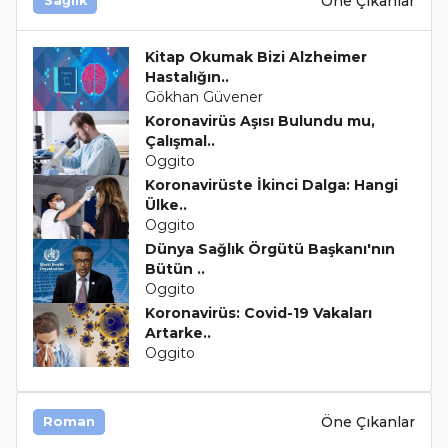
Öne Çıkanlar
Sağlık
Kitap Okumak Bizi Alzheimer
Hastalığın..
Gökhan Güvener
Koronavirüs Aşısı Bulundu mu,
Çalışmal..
Oggito
Koronavirüste İkinci Dalga: Hangi
Ülke..
Oggito
Dünya Sağlık Örgütü Başkanı'nın
Bütün ..
Oggito
Koronavirüs: Covid-19 Vakaları
Artarke..
Oggito
Öne Çıkanlar
Roman