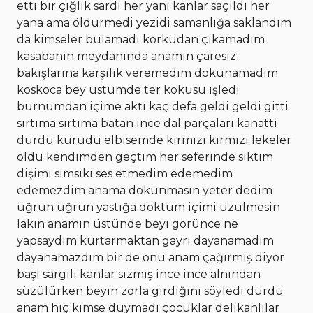
etti bir çığlık sardı her yanı kanlar saçıldı her
yana ama öldürmedi yezidi samanlığa saklandım
da kimseler bulamadı korkudan çıkamadım
kasabanın meydanında anamın çaresiz
bakışlarına karşılık veremedim dokunamadım
koskoca bey üstümde ter kokusu işledi
burnumdan içime aktı kaç defa geldi geldi gitti
sırtıma sırtıma batan ince dal parçaları kanattı
durdu kurudu elbisemde kırmızı kırmızı lekeler
oldu kendimden geçtim her seferinde sıktım
dişimi sımsıkı ses etmedim edemedim
edemezdim anama dokunmasın yeter dedim
uğrun uğrun yastığa döktüm içimi üzülmesin
lakin anamın üstünde beyi görünce ne
yapsaydım kurtarmaktan gayrı dayanamadım
dayanamazdım bir de onu anam çağırmış diyor
başı sargılı kanlar sızmış ince ince alnından
süzülürken beyin zorla girdiğini söyledi durdu
anam hiç kimse duymadı çocuklar delikanlılar