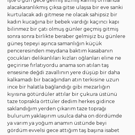
işte o gün gece gelmiş sızmış kalmış ormanda
alacakaranlıkmış çıksa gitse ulaşsa bir eve sanki
kurtulacak adı gitmese ne olacak sahipsiz bir
kadın kucağına bir bebek vardığı kaçıncı kapı
bilinmez bir çatı olmuş günler geçmiş gitmiş
sonra sonra birlikte beraber gelmişiz bu günlere
güneş tepeyi aşınca samanlığın küçük
penceresinden meydana baktım kasabanın
çocukları delikanlıları kızları oğlanları eline ne
geçirirse fırlatıyordu anama son atılan taş
ensesine değdi zavallının yere düşüp bir daha
kalkamadı bir bacağından atın terkisine uzun
ince bir halatla bağlandığı gibi mezarlığın
kıyısına götürdüler attılar bir çukura üstünü
taze toprakla örttüler dedim herkes gidince
saklandığım yerden çıkarım taze toprağı
bulurum yaklaşırım usulca daha on dördümde
ya varım ya yoğum anamın üstünde beyi
gördüm evvelsi gece attığım taş başına isabet