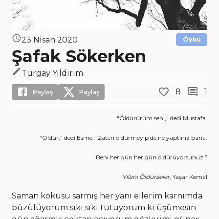
23 Nisan 2020
Öykü
Şafak Sökerken
Turgay Yıldırım
8
1
Paylaş
Paylaş
“Öldürürüm seni,” dedi Mustafa.
“Öldür,” dedi Esme, “Zaten öldürmeyip de ne yaptınız bana.
Beni her gün her gün öldürüyorsunuz,”
Yılanı Öldürseler
, Yaşar Kemal
Saman kokusu sarmış her yanı ellerim karnımda
büzülüyorum sıkı sıkı tutuyorum ki üşümesin