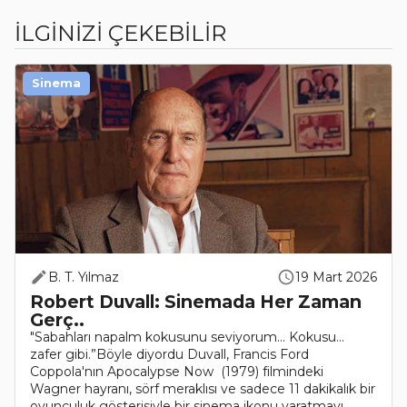
İLGİNİZİ ÇEKEBİLİR
Sinema
B. T. Yılmaz
19 Mart 2026
Robert Duvall: Sinemada Her Zaman
Gerç..
"Sabahları napalm kokusunu seviyorum... Kokusu...
zafer gibi.”Böyle diyordu Duvall, Francis Ford
Coppola'nın Apocalypse Now (1979) filmindeki
Wagner hayranı, sörf meraklısı ve sadece 11 dakikalık bir
oyunculuk gösterisiyle bir sinema ikonu yaratmayı..