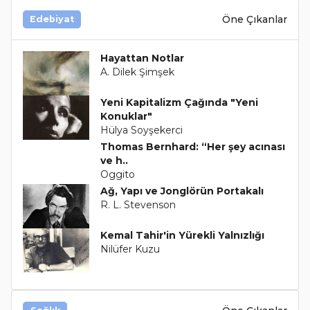
Öne Çıkanlar
Edebiyat
Hayattan Notlar
A. Dilek Şimşek
Yeni Kapitalizm Çağında "Yeni
Konuklar"
Hülya Soyşekerci
Thomas Bernhard: “Her şey acınası
ve h..
Oggito
Ağ, Yapı ve Jonglörün Portakalı
R. L. Stevenson
Kemal Tahir'in Yürekli Yalnızlığı
Nilüfer Kuzu