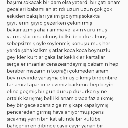
başımı sokacak bir dam olsa yeterdi bir çatı anam
geceleri babamı anlatırdı uzun uzun çok çok
eskiden bakışları yalım gibiymiş sokakta
giyitlerini giyip gezerken çekinirmiş
bakamazmış ahali amma ve lakin vurulmuş
vurmuşlar onu ölmüş belki de öldürülmüş
sebepsizmiş öyle söylenmiş konuşulmuş her
yerde şaha kalkmış atlar koca koca boynuzlu
geyikler kurtlar çakallar keklikler kartallar
serçeler insanlar cenazesindeymiş babamın hep
beraber mezarının toprağı çökmeden anam
beyin evinde yanaşma olmuş çıkmış birdenbire
tarlamız tapanımız evimiz barkımız hep beyin
eline geçmiş bir gün durup dururken yine
ortalık karışmış belli ki anam orada fazlalıkmış
bey bir gece apansız gelmiş kapı kapalıymış
pencereden girmiş havalanıyormuş içerisi
sıcakmış yerin bin kat altında bir kulübe
bahçenin en dibinde cayır cayır yanan bir