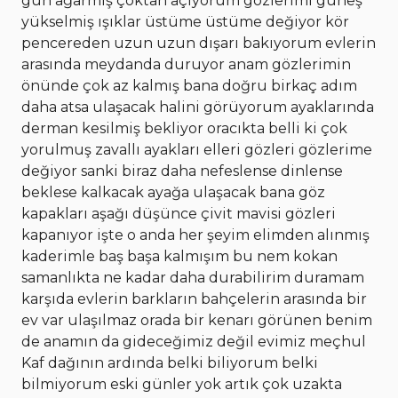
gün ağarmış çoktan açıyorum gözlerimi güneş
yükselmiş ışıklar üstüme üstüme değiyor kör
pencereden uzun uzun dışarı bakıyorum evlerin
arasında meydanda duruyor anam gözlerimin
önünde çok az kalmış bana doğru birkaç adım
daha atsa ulaşacak halini görüyorum ayaklarında
derman kesilmiş bekliyor oracıkta belli ki çok
yorulmuş zavallı ayakları elleri gözleri gözlerime
değiyor sanki biraz daha nefeslense dinlense
beklese kalkacak ayağa ulaşacak bana göz
kapakları aşağı düşünce çivit mavisi gözleri
kapanıyor işte o anda her şeyim elimden alınmış
kaderimle baş başa kalmışım bu nem kokan
samanlıkta ne kadar daha durabilirim duramam
karşıda evlerin barkların bahçelerin arasında bir
ev var ulaşılmaz orada bir kenarı görünen benim
de anamın da gideceğimiz değil evimiz meçhul
Kaf dağının ardında belki biliyorum belki
bilmiyorum eski günler yok artık çok uzakta