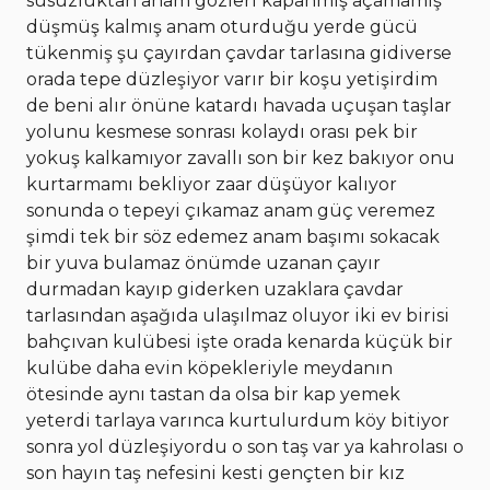
susuzluktan anam gözleri kapanmış açamamış
düşmüş kalmış anam oturduğu yerde gücü
tükenmiş şu çayırdan çavdar tarlasına gidiverse
orada tepe düzleşiyor varır bir koşu yetişirdim
de beni alır önüne katardı havada uçuşan taşlar
yolunu kesmese sonrası kolaydı orası pek bir
yokuş kalkamıyor zavallı son bir kez bakıyor onu
kurtarmamı bekliyor zaar düşüyor kalıyor
sonunda o tepeyi çıkamaz anam güç veremez
şimdi tek bir söz edemez anam başımı sokacak
bir yuva bulamaz önümde uzanan çayır
durmadan kayıp giderken uzaklara çavdar
tarlasından aşağıda ulaşılmaz oluyor iki ev birisi
bahçıvan kulübesi işte orada kenarda küçük bir
kulübe daha evin köpekleriyle meydanın
ötesinde aynı tastan da olsa bir kap yemek
yeterdi tarlaya varınca kurtulurdum köy bitiyor
sonra yol düzleşiyordu o son taş var ya kahrolası o
son hayın taş nefesini kesti gençten bir kız