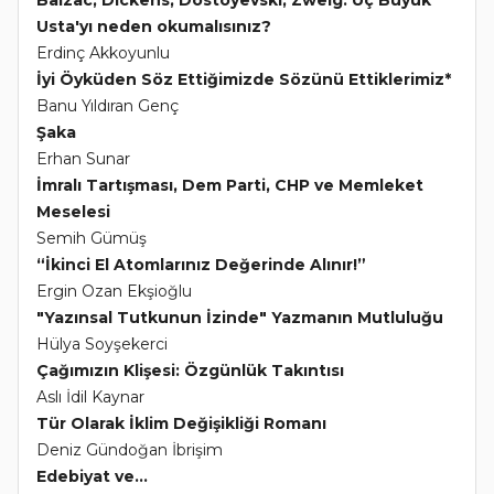
Balzac, Dickens, Dostoyevski, Zweig: Üç Büyük
Usta'yı neden okumalısınız?
Erdinç Akkoyunlu
İyi Öyküden Söz Ettiğimizde Sözünü Ettiklerimiz*
Banu Yıldıran Genç
Şaka
Erhan Sunar
İmralı Tartışması, Dem Parti, CHP ve Memleket
Meselesi
Semih Gümüş
“İkinci El Atomlarınız Değerinde Alınır!”
Ergin Ozan Ekşioğlu
"Yazınsal Tutkunun İzinde" Yazmanın Mutluluğu
Hülya Soyşekerci
Çağımızın Klişesi: Özgünlük Takıntısı
Aslı İdil Kaynar
Tür Olarak İklim Değişikliği Romanı
Deniz Gündoğan İbrişim
Edebiyat ve...