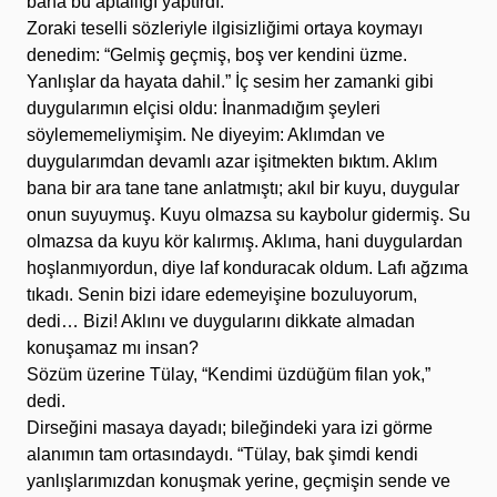
bana bu aptallığı yaptırdı.”
Zoraki teselli sözleriyle ilgisizliğimi ortaya koymayı
denedim: “Gelmiş geçmiş, boş ver kendini üzme.
Yanlışlar da hayata dahil.” İç sesim her zamanki gibi
duygularımın elçisi oldu: İnanmadığım şeyleri
söylememeliymişim. Ne diyeyim: Aklımdan ve
duygularımdan devamlı azar işitmekten bıktım. Aklım
bana bir ara tane tane anlatmıştı; akıl bir kuyu, duygular
onun suyuymuş. Kuyu olmazsa su kaybolur gidermiş. Su
olmazsa da kuyu kör kalırmış. Aklıma, hani duygulardan
hoşlanmıyordun, diye laf konduracak oldum. Lafı ağzıma
tıkadı. Senin bizi idare edemeyişine bozuluyorum,
dedi… Bizi! Aklını ve duygularını dikkate almadan
konuşamaz mı insan?
Sözüm üzerine Tülay, “Kendimi üzdüğüm filan yok,”
dedi.
Dirseğini masaya dayadı; bileğindeki yara izi görme
alanımın tam ortasındaydı. “Tülay, bak şimdi kendi
yanlışlarımızdan konuşmak yerine, geçmişin sende ve