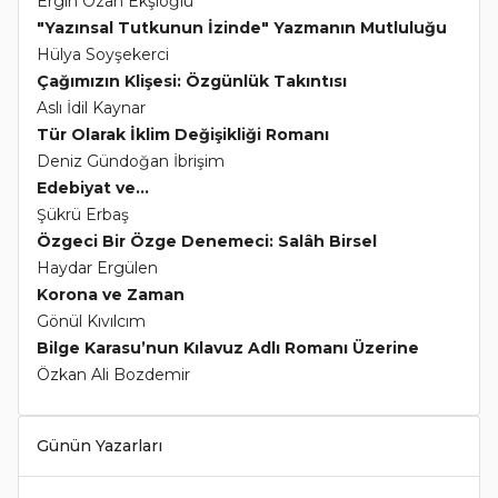
Ergin Ozan Ekşioğlu
"Yazınsal Tutkunun İzinde" Yazmanın Mutluluğu
Hülya Soyşekerci
Çağımızın Klişesi: Özgünlük Takıntısı
Aslı İdil Kaynar
Tür Olarak İklim Değişikliği Romanı
Deniz Gündoğan İbrişim
Edebiyat ve...
Şükrü Erbaş
Özgeci Bir Özge Denemeci: Salâh Birsel
Haydar Ergülen
Korona ve Zaman
Gönül Kıvılcım
Bilge Karasu’nun Kılavuz Adlı Romanı Üzerine
Özkan Ali Bozdemir
Günün Yazarları