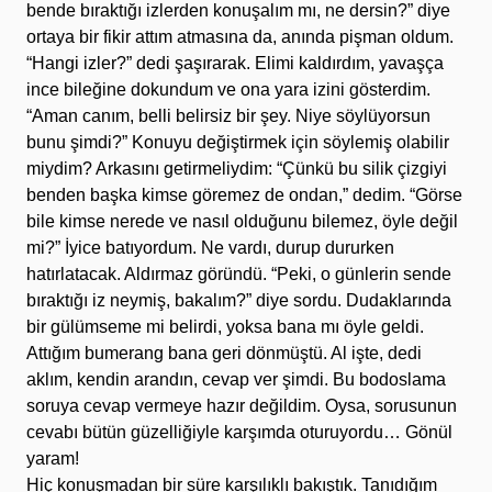
bende bıraktığı izlerden konuşalım mı, ne dersin?” diye
ortaya bir fikir attım atmasına da, anında pişman oldum.
“Hangi izler?” dedi şaşırarak. Elimi kaldırdım, yavaşça
ince bileğine dokundum ve ona yara izini gösterdim.
“Aman canım, belli belirsiz bir şey. Niye söylüyorsun
bunu şimdi?” Konuyu değiştirmek için söylemiş olabilir
miydim? Arkasını getirmeliydim: “Çünkü bu silik çizgiyi
benden başka kimse göremez de ondan,” dedim. “Görse
bile kimse nerede ve nasıl olduğunu bilemez, öyle değil
mi?” İyice batıyordum. Ne vardı, durup dururken
hatırlatacak. Aldırmaz göründü. “Peki, o günlerin sende
bıraktığı iz neymiş, bakalım?” diye sordu. Dudaklarında
bir gülümseme mi belirdi, yoksa bana mı öyle geldi.
Attığım bumerang bana geri dönmüştü. Al işte, dedi
aklım, kendin arandın, cevap ver şimdi. Bu bodoslama
soruya cevap vermeye hazır değildim. Oysa, sorusunun
cevabı bütün güzelliğiyle karşımda oturuyordu… Gönül
yaram!
Hiç konuşmadan bir süre karşılıklı bakıştık. Tanıdığım