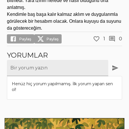
Bitmedi. Yara izinin nerede ve nasıl olduğunu ona
anlatmış.
Kendimle baş başa kalır kalmaz aklım ve duygularımla
görülecek bir hesabım olacak. Onlara kuyuyu da suyunu
da göstereceğim.
1
0
Paylaş
Paylaş
YORUMLAR
Bir yorum yazın
Henüz hiç yorum yapılmamış. İlk yorum yapan sen
ol!