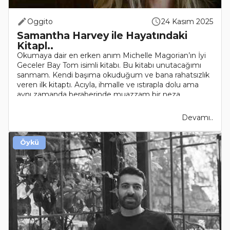
Oggito
24 Kasım 2025
Samantha Harvey ile Hayatındaki
Kitapl..
Okumaya dair en erken anım Michelle Magorian’ın İyi
Geceler Bay Tom isimli kitabı. Bu kitabı unutacağımı
sanmam. Kendi başıma okuduğum ve bana rahatsızlık
veren ilk kitaptı. Acıyla, ihmalle ve ıstırapla dolu ama
aynı zamanda beraberinde muazzam bir neza..
Devamı..
Öykü