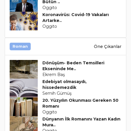
Bütün ..
Oggito
Koronavirüs: Covid-19 Vakaları
Artarke..
Oggito
Öne Çıkanlar
Roman
Dönüşüm- Beden Temsilleri
Ekseninde Me..
Ekrem Baş
Edebiyat olmasaydı,
hissedemezdik
Semih Gümüş
20. Yüzyılın Okunması Gereken 50
Romanı
Oggito
Dünyanın İlk Romanını Yazan Kadın
Mura..
Oggito