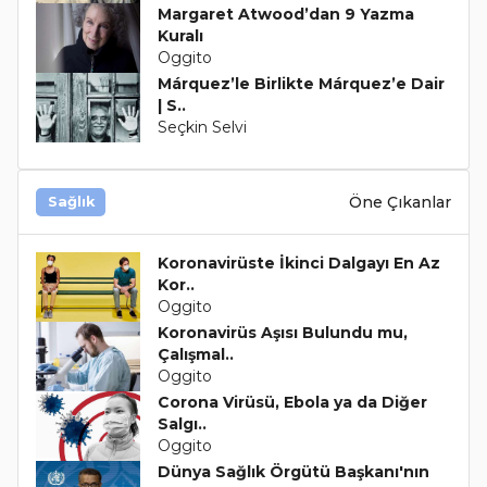
Margaret Atwood’dan 9 Yazma
Kuralı
Oggito
Márquez’le Birlikte Márquez’e Dair
| S..
Seçkin Selvi
Öne Çıkanlar
Sağlık
Koronavirüste İkinci Dalgayı En Az
Kor..
Oggito
Koronavirüs Aşısı Bulundu mu,
Çalışmal..
Oggito
Corona Virüsü, Ebola ya da Diğer
Salgı..
Oggito
Dünya Sağlık Örgütü Başkanı'nın