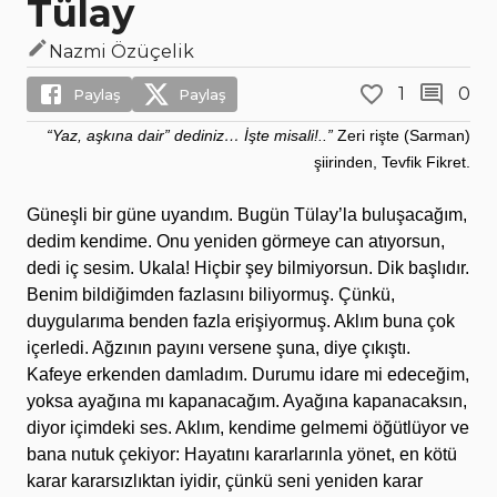
Tülay
Nazmi Özüçelik
1
0
Paylaş
Paylaş
“Yaz, aşkına dair” dediniz… İşte misali!..”
Zeri rişte (Sarman)
şiirinden, Tevfik
Fikret.
Güneşli bir güne uyandım. Bugün Tülay’la buluşacağım,
dedim kendime. Onu yeniden görmeye can atıyorsun,
dedi iç sesim. Ukala! Hiçbir şey bilmiyorsun. Dik başlıdır.
Benim bildiğimden fazlasını biliyormuş. Çünkü,
duygularıma benden fazla erişiyormuş. Aklım buna çok
içerledi. Ağzının payını versene şuna, diye çıkıştı.
Kafeye erkenden damladım. Durumu idare mi edeceğim,
yoksa ayağına mı kapanacağım. Ayağına kapanacaksın,
diyor içimdeki ses. Aklım, kendime gelmemi öğütlüyor ve
bana nutuk çekiyor: Hayatını kararlarınla yönet, en kötü
karar kararsızlıktan iyidir, çünkü seni yeniden karar