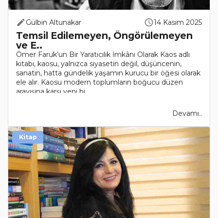
Gülbin Altunakar
14 Kasım 2025
Temsil Edilemeyen, Öngörülemeyen
ve E..
Ömer Faruk’un Bir Yaratıcılık İmkânı Olarak Kaos adlı
kitabı, kaosu, yalnızca siyasetin değil, düşüncenin,
sanatın, hatta gündelik yaşamın kurucu bir öğesi olarak
ele alır. Kaosu modern toplumların boğucu düzen
arayışına karşı yeni bi..
Devamı..
Kitap