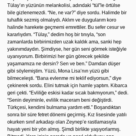
Tülay’ın yüzünün melankolisi, adındaki “tül”le örtülse
bile gizlenemezdi. “Ne, ne var?” diye sordu. Halimde bir
tuhaflık sezmiş olmalıydı. Aklım ve duygularım koro
halinde harekete geçmemi emrettiler. Bu sefer cesur ve
kararlıydım. “Tülay,” dedim hoş bir tınıyla, “son
zamanlarda birbirimizden uzak kaldık ama, sanki hep
yakınımdaydın. Şimdiyse, her gün seni görmek isteğiyle
uyanıyorum. Birbirimizi her gün görecek şekilde
yaşamamıza ne dersin? Sen ve ben.” Damdan düşer
gibi söylemiştim. Yüzü, Mona Lisa’nın yüzü gibi
bilmeceleşti. “Bana evlenme mi teklif ediyorsun,” diye
çekinerek sordu. Elini tutmak için hamle yaptım. Kibarca
geri çekti. “Evliliğe eskisi kadar sıcak bakmıyorum,” dedi.
“Senin deyiminle, evlilik maceram beni değiştirdi.
Türkçesi, kendimi bulmama yardım etti.” Boşandıktan
sonra bir süre fetret dönemi geçirmiş. Kız lisesinde yatılı
okurken sınıf arkadaşı olan Zeynep’e rastlamasıyla
hayatı yeni bir yön almış. Şimdi birlikte yaşıyorlarmış.