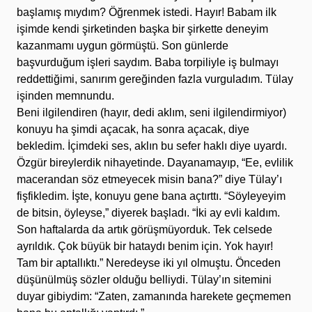
başlamış mıydım? Öğrenmek istedi. Hayır! Babam ilk
işimde kendi şirketinden başka bir şirkette deneyim
kazanmamı uygun görmüştü. Son günlerde
başvurduğum işleri saydım. Baba torpiliyle iş bulmayı
reddettiğimi, sanırım gereğinden fazla vurguladım. Tülay
işinden memnundu.
Beni ilgilendiren (hayır, dedi aklım, seni ilgilendirmiyor)
konuyu ha şimdi açacak, ha sonra açacak, diye
bekledim. İçimdeki ses, aklın bu sefer haklı diye uyardı.
Özgür bireylerdik nihayetinde. Dayanamayıp, “Ee, evlilik
macerandan söz etmeyecek misin bana?” diye Tülay’ı
fişfikledim. İşte, konuyu gene bana açtırttı. “Söyleyeyim
de bitsin, öyleyse,” diyerek başladı. “İki ay evli kaldım.
Son haftalarda da artık görüşmüyorduk. Tek celsede
ayrıldık. Çok büyük bir hataydı benim için. Yok hayır!
Tam bir aptallıktı.” Neredeyse iki yıl olmuştu. Önceden
düşünülmüş sözler olduğu belliydi. Tülay’ın sitemini
duyar gibiydim: “Zaten, zamanında harekete geçmemen