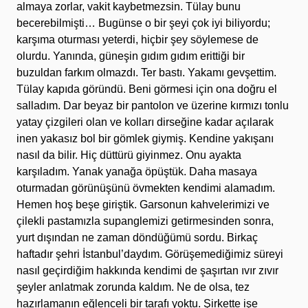
almaya zorlar, vakit kaybetmezsin. Tülay bunu
becerebilmişti… Bugünse o bir şeyi çok iyi biliyordu;
karşıma oturması yeterdi, hiçbir şey söylemese de
olurdu. Yanında, güneşin gıdım gıdım erittiği bir
buzuldan farkım olmazdı. Ter bastı. Yakamı gevşettim.
Tülay kapıda göründü. Beni görmesi için ona doğru el
salladım. Dar beyaz bir pantolon ve üzerine kırmızı tonlu
yatay çizgileri olan ve kolları dirseğine kadar açılarak
inen yakasız bol bir gömlek giymiş. Kendine yakışanı
nasıl da bilir. Hiç düttürü giyinmez.
Onu ayakta
karşıladım. Yanak yanağa öpüştük. Daha masaya
oturmadan görünüşünü övmekten kendimi alamadım.
Hemen hoş beşe giriştik. Garsonun kahvelerimizi ve
çilekli pastamızla supanglemizi getirmesinden sonra,
yurt dışından ne zaman döndüğümü sordu. Birkaç
haftadır şehri İstanbul’daydım. Görüşemediğimiz süreyi
nasıl geçirdiğim hakkında kendimi de şaşırtan ıvır zıvır
şeyler anlatmak zorunda kaldım. Ne de olsa, tez
hazırlamanın eğlenceli bir tarafı yoktu. Şirkette işe