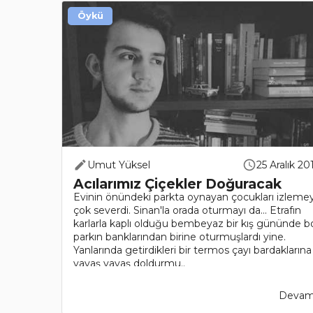
Öykü
Umut Yüksel
25 Aralık 20
Acılarımız Çiçekler Doğuracak
Evinin önündeki parkta oynayan çocukları izlemey
çok severdi. Sinan'la orada oturmayı da... Etrafın
karlarla kaplı olduğu bembeyaz bir kış gününde b
parkın banklarından birine oturmuşlardı yine.
Yanlarında getirdikleri bir termos çayı bardaklarına
yavaş yavaş doldurmu..
Devamı