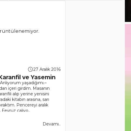
rüntülenemiyor.
27 Aralık 2016
Karanfil ve Yasemin
Anlıyorum yaşadığımı.–
n içeri girdim. Masanın
nfili alıp yerine yenisini
aki kitabın arasına, sarı
bıraktım. Pencereyi aralık
 Feyruz çalıyo..
Devamı..