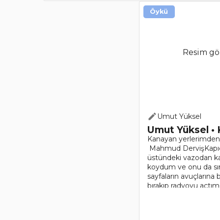
Öykü
Resim gö
Umut Yüksel
Umut Yüksel • 
Kanayan yerlerimden
Mahmud DervişKapıda
üstündeki vazodan kara
koydum ve onu da sırad
sayfaların avuçlarına 
bırakıp radyoyu açtım.