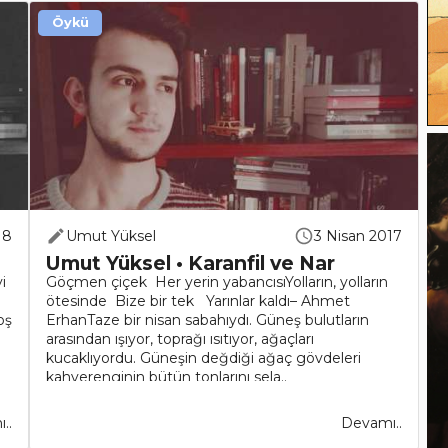
Öykü
18
Umut Yüksel
3 Nisan 2017
Umut Yüksel • Karanfil ve Nar
i
Göçmen çiçek Her yerin yabancısıYolların, yolların
ötesinde Bize bir tek Yarınlar kaldı– Ahmet
oş
ErhanTaze bir nisan sabahıydı. Güneş bulutların
arasından ışıyor, toprağı ısıtıyor, ağaçları
kucaklıyordu. Güneşin değdiği ağaç gövdeleri
kahverenginin bütün tonlarını sela..
..
Devamı..