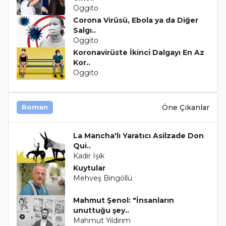
Oggito
Corona Virüsü, Ebola ya da Diğer
Salgı..
Oggito
Koronavirüste İkinci Dalgayı En Az
Kor..
Oggito
Öne Çıkanlar
Roman
La Mancha'lı Yaratıcı Asilzade Don
Qui..
Kadir Işık
Kuytular
Mehveş Bingöllü
Mahmut Şenol: "İnsanların
unuttuğu şey..
Mahmut Yıldırım