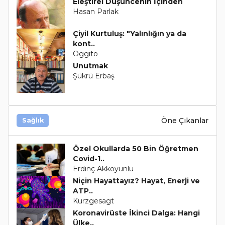
Eleştirel Düşüncenin İçinden
Hasan Parlak
Çiyil Kurtuluş: "Yalınlığın ya da
kont..
Oggito
Unutmak
Şükrü Erbaş
Öne Çıkanlar
Sağlık
Özel Okullarda 50 Bin Öğretmen
Covid-1..
Erdinç Akkoyunlu
Niçin Hayattayız? Hayat, Enerji ve
ATP..
Kurzgesagt
Koronavirüste İkinci Dalga: Hangi
Ülke..