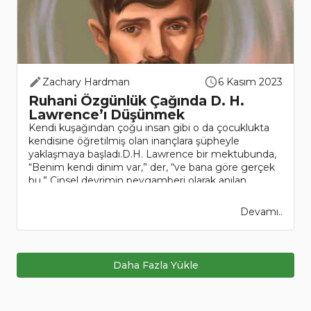
Zachary Hardman
6 Kasım 2023
Ruhani Özgünlük Çağında D. H.
Lawrence’ı Düşünmek
Kendi kuşağından çoğu insan gibi o da çocuklukta
kendisine öğretilmiş olan inançlara şüpheyle
yaklaşmaya başladı.D.H. Lawrence bir mektubunda,
“Benim kendi dinim var,” der, “ve bana göre gerçek
bu.” Cinsel devrimin peygamberi olarak anılan
Lawrence, k..
Devamı..
Daha Fazla Yükle