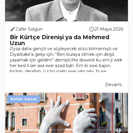
Cafer Solgun
21 Mayıs 2026
Bir Kürtçe Direnişi ya da Mehmed
Uzun
Oysa daha gençti ve söyleyecek sözü bitmemişti ve
Diyarbakır’a gelişi için, “Ben buraya ölmek için değil,
yaşamak için geldim” demişti.Me dixwest ku em jî wek
her kesî li ser axa xwe azad bijîn. Em bi xwe bajon,
biçînin, derxînin, û ji bo rojên xwe yên pêş, bi xw..
Devamı..
Kültür Sanat