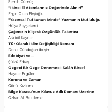
Semih Gümüş
“İkinci El Atomlarınız Değerinde Alınır!”
Ergin Ozan Ekşioğlu
"Yazınsal Tutkunun İzinde" Yazmanın Mutluluğu
Hülya Soyşekerci
Çağımızın Klişesi: Özgünlük Takıntısı
Aslı İdil Kaynar
Tür Olarak İklim Değişikliği Romanı
Deniz Gündoğan İbrişim
Edebiyat ve...
Şükrü Erbaş
Özgeci Bir Özge Denemeci: Salâh Birsel
Haydar Ergülen
Korona ve Zaman
Gönül Kıvılcım
Bilge Karasu’nun Kılavuz Adlı Romanı Üzerine
Özkan Ali Bozdemir