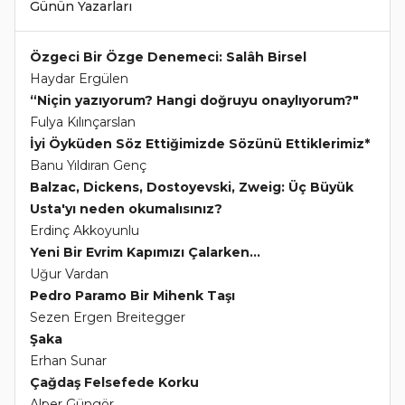
Günün Yazarları
Özgeci Bir Özge Denemeci: Salâh Birsel
Haydar Ergülen
“Niçin yazıyorum? Hangi doğruyu onaylıyorum?"
Fulya Kılınçarslan
İyi Öyküden Söz Ettiğimizde Sözünü Ettiklerimiz*
Banu Yıldıran Genç
Balzac, Dickens, Dostoyevski, Zweig: Üç Büyük
Usta'yı neden okumalısınız?
Erdinç Akkoyunlu
Yeni Bir Evrim Kapımızı Çalarken...
Uğur Vardan
Pedro Paramo Bir Mihenk Taşı
Sezen Ergen Breitegger
Şaka
Erhan Sunar
Çağdaş Felsefede Korku
Alper Güngör