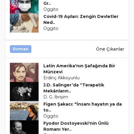
Gr..
Oggito
Covid-19 Aşıları: Zengin Devletler
Ned..
Oggito
Öne Çıkanlar
Roman
Latin Amerika'nın Şafağında Bir
Münzevi
Erdinç Akkoyunlu
J.D. Salinger’da “Terapatik
Mekânların..
D. G. İbrişim
Figen Şakacı: "İnsanı hayatın ya da
to..
Oggito
Fyodor Dostoyevski'nin Ünlü
Romanı Yer..