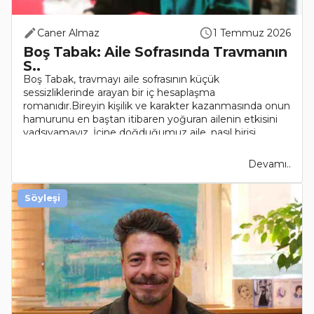
Caner Almaz
1 Temmuz 2026
Boş Tabak: Aile Sofrasında Travmanın
S..
Boş Tabak, travmayı aile sofrasının küçük
sessizliklerinde arayan bir iç hesaplaşma
romanıdır.Bireyin kişilik ve karakter kazanmasında onun
hamurunu en baştan itibaren yoğuran ailenin etkisini
yadsıyamayız. İçine doğduğumuz aile, nasıl birisi
olacağımı..
Devamı..
Söyleşi