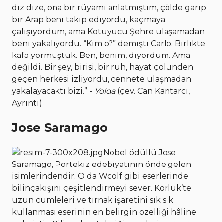
diz dize, ona bir rüyamı anlatmıştım, çölde garip
bir Arap beni takip ediyordu, kaçmaya
çalışıyordum, ama Kotuyucu Şehre ulaşamadan
beni yakalıyordu. “Kim o?” demişti Carlo. Birlikte
kafa yormuştuk. Ben, benim, diyordum. Ama
değildi. Bir şey, birisi, bir ruh, hayat çölünden
geçen herkesi izliyordu, cennete ulaşmadan
yakalayacaktı bizi.” -
Yolda
(çev. Can Kantarcı,
Ayrıntı)
Jose Saramago
Nobel ödüllü Jose
Saramago, Portekiz edebiyatının önde gelen
isimlerindendir. O da Woolf gibi eserlerinde
bilinçakışını çeşitlendirmeyi sever. Körlük’te
uzun cümleleri ve tırnak işaretini sık sık
kullanması eserinin en belirgin özelliği hâline