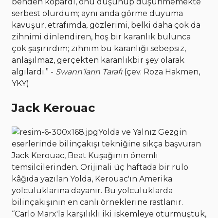
benden kopardı, onu düşünüp düşünmemekte
serbest olurdum; aynı anda görme duyuma
kavuşur, etrafımda, gözlerimi, belki daha çok da
zihnimi dinlendiren, hoş bir karanlık bulunca
çok şaşırırdım; zihnim bu karanlığı sebepsiz,
anlaşılmaz, gerçekten karanlıkbir şey olarak
algılardı.” -
Swann'ların Tarafı
(çev. Roza Hakmen,
YKY)
Jack Kerouac
Yolda ve Yalnız Gezgin
eserlerinde bilinçakışı tekniğine sıkça başvuran
Jack Kerouac, Beat Kuşağının önemli
temsilcilerinden. Orijinali üç haftada bir rulo
kâğıda yazılan Yolda, Kerouac'ın Amerika
yolculuklarına dayanır. Bu yolculuklarda
bilinçakışının en canlı örneklerine rastlanır.
“Carlo Marx'la karşılıklı iki iskemleye oturmuştuk,