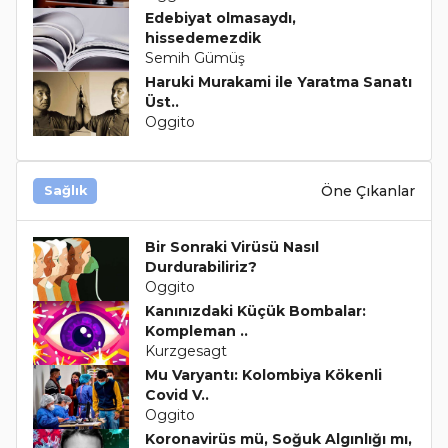
Edebiyat olmasaydı,
hissedemezdik
Semih Gümüş
Haruki Murakami ile Yaratma Sanatı
Üst..
Oggito
Öne Çıkanlar
Sağlık
Bir Sonraki Virüsü Nasıl
Durdurabiliriz?
Oggito
Kanınızdaki Küçük Bombalar:
Kompleman ..
Kurzgesagt
Mu Varyantı: Kolombiya Kökenli
Covid V..
Oggito
Koronavirüs mü, Soğuk Algınlığı mı,