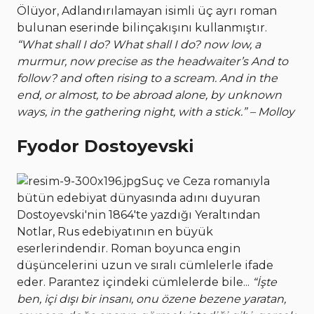
Ölüyor, Adlandırılamayan isimli üç ayrı roman
bulunan eserinde bilinçakışını kullanmıştır.
“What shall I do? What shall I do? now low, a
murmur, now precise as the headwaiter’s And to
follow? and often rising to a scream. And in the
end, or almost, to be abroad alone, by unknown
ways, in the gathering night, with a stick.” – Molloy
Fyodor Dostoyevski
Suç ve Ceza romanıyla
bütün edebiyat dünyasında adını duyuran
Dostoyevski'nin 1864'te yazdığı Yeraltından
Notlar, Rus edebiyatının en büyük
eserlerindendir. Roman boyunca engin
düşüncelerini uzun ve sıralı cümlelerle ifade
eder. Parantez içindeki cümlelerde bile...
“İşte
ben, içi dışı bir insanı, onu özene bezene yaratan,