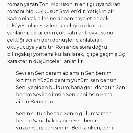
roman yazan Toni Morrison'ın en ilgi uyandıran
romanı hiç kuşkusuz Sevilen’dir. Yetişkin bir
kadın olarak ailesine dönen hayalet bebek
hikâyesi olan Sevilen, köleliğin ürkütücü
yanlarını, bir ailenin çok katmanlı öyküsünü,
çektiği acıları geri dönüşlerle anlatarak
okuyucuya yansıtır. Romanda sona doğru
bilinçakışı yöntemi kullanılarak, iç içe geçmiş üç
karakterin düşünceleri anlatılır.
Sevilen Sen benim ablamsın Sen benim
kızımsın Yüzün benim yüzüm; sen bensin
Seni yeniden buldum; bana geri döndün Sen
benim Sevilen'imsin Sen benimsin Bana
aitsin Benimsin
Senin sütün bende Senin gülümsemen
bende Sana bakacağım Sen benim
yüzümsün; ben senim. Ben senken; beni