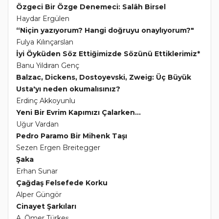
Özgeci Bir Özge Denemeci: Salâh Birsel
Haydar Ergülen
“Niçin yazıyorum? Hangi doğruyu onaylıyorum?"
Fulya Kılınçarslan
İyi Öyküden Söz Ettiğimizde Sözünü Ettiklerimiz*
Banu Yıldıran Genç
Balzac, Dickens, Dostoyevski, Zweig: Üç Büyük
Usta'yı neden okumalısınız?
Erdinç Akkoyunlu
Yeni Bir Evrim Kapımızı Çalarken...
Uğur Vardan
Pedro Paramo Bir Mihenk Taşı
Sezen Ergen Breitegger
Şaka
Erhan Sunar
Çağdaş Felsefede Korku
Alper Güngör
Cinayet Şarkıları
A. Ömer Türkeş