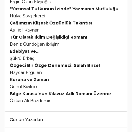
Ergin Ozan Ekşioğlu
"Yazınsal Tutkunun İzinde" Yazmanın Mutluluğu
Hülya Soyşekerci
Çağımızın Klişesi: Özgünlük Takıntısı
Aslı İdil Kaynar
Tür Olarak İklim Değişikliği Romanı
Deniz Gündoğan İbrişim
Edebiyat ve...
Şükrü Erbaş
Özgeci Bir Özge Denemeci: Salâh Birsel
Haydar Ergülen
Korona ve Zaman
Gönül Kıvılcım
Bilge Karasu’nun Kılavuz Adlı Romanı Üzerine
Özkan Ali Bozdemir
Günün Yazarları