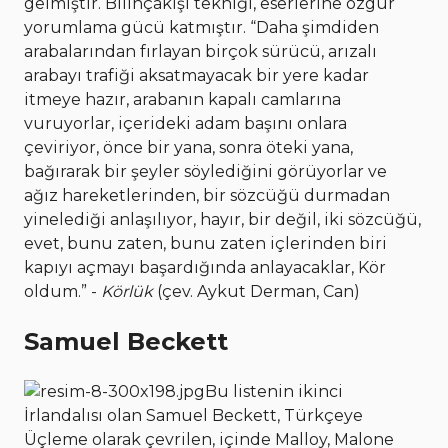
gelmiştir. Bilinçakışı tekniği, eserlerine özgür
yorumlama gücü katmıştır. “Daha şimdiden
arabalarından fırlayan birçok sürücü, arızalı
arabayı trafiği aksatmayacak bir yere kadar
itmeye hazır, arabanın kapalı camlarına
vuruyorlar, içerideki adam başını onlara
çeviriyor, önce bir yana, sonra öteki yana,
bağırarak bir şeyler söylediğini görüyorlar ve
ağız hareketlerinden, bir sözcüğü durmadan
yinelediği anlaşılıyor, hayır, bir değil, iki sözcüğü,
evet, bunu zaten, bunu zaten içlerinden biri
kapıyı açmayı başardığında anlayacaklar, Kör
oldum.” -
Körlük
(çev. Aykut Derman, Can)
Samuel Beckett
Bu listenin ikinci
İrlandalısı olan Samuel Beckett, Türkçeye
Üçleme olarak çevrilen, içinde Malloy, Malone