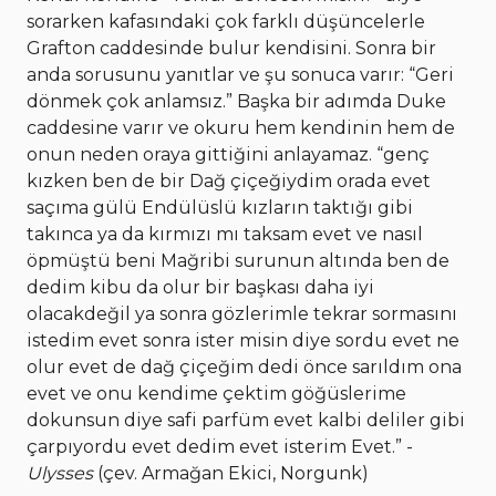
sorarken kafasındaki çok farklı düşüncelerle
Grafton caddesinde bulur kendisini. Sonra bir
anda sorusunu yanıtlar ve şu sonuca varır: “Geri
dönmek çok anlamsız.” Başka bir adımda Duke
caddesine varır ve okuru hem kendinin hem de
onun neden oraya gittiğini anlayamaz. “genç
kızken ben de bir Dağ çiçeğiydim orada evet
saçıma gülü Endülüslü kızların taktığı gibi
takınca ya da kırmızı mı taksam evet ve nasıl
öpmüştü beni Mağribi surunun altında ben de
dedim kibu da olur bir başkası daha iyi
olacakdeğil ya sonra gözlerimle tekrar sormasını
istedim evet sonra ister misin diye sordu evet ne
olur evet de dağ çiçeğim dedi önce sarıldım ona
evet ve onu kendime çektim göğüslerime
dokunsun diye safi parfüm evet kalbi deliler gibi
çarpıyordu evet dedim evet isterim Evet.” -
Ulysses
(çev. Armağan Ekici, Norgunk)