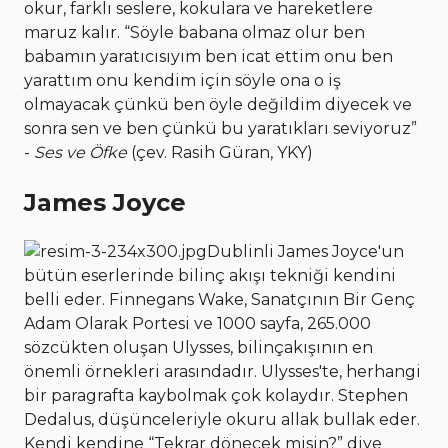
okur, farklı seslere, kokulara ve hareketlere
maruz kalır. “Söyle babana olmaz olur ben
babamın yaratıcısıyım ben icat ettim onu ben
yarattım onu kendim için söyle ona o iş
olmayacak çünkü ben öyle değildim diyecek ve
sonra sen ve ben çünkü bu yaratıkları seviyoruz”
-
Ses ve Öfke
(çev. Rasih Güran, YKY)
James Joyce
Dublinli James Joyce'un
bütün eserlerinde bilinç akışı tekniği kendini
belli eder. Finnegans Wake, Sanatçının Bir Genç
Adam Olarak Portesi ve 1000 sayfa, 265.000
sözcükten oluşan Ulysses, bilinçakışının en
önemli örnekleri arasındadır. Ulysses'te, herhangi
bir paragrafta kaybolmak çok kolaydır. Stephen
Dedalus, düşünceleriyle okuru allak bullak eder.
Kendi kendine “Tekrar dönecek misin?” diye