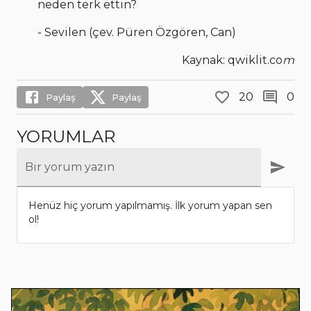
neden terk ettin?
- Sevilen (çev. Püren Özgören, Can)
Kaynak: qwiklit.co
m
20
0
Paylaş
Paylaş
YORUMLAR
Bir yorum yazın
Henüz hiç yorum yapılmamış. İlk yorum yapan sen
ol!