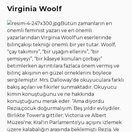
Virginia Woolf
Bütün zamanların en
önemli feminist yazarı ve en önemli
yazarlarından Virginia Woolf'un eserlerinde
bilinçakışı tekniği önemli bir yer tutar. Woolf,
“çay takımını”, “bir uşağın ellerini”, “bir
şemsiyeyi”, “bir kâseye konulan çorbayı”
betimlerken ayrıntılara fazlaca önem vermiş ve
bilinç akışının en güzel örneklerini böylece
sergilemiştir. Mrs. Dalloway'de okuyuculara farklı
bakış açıları ve fikirler sunmaktadır. Okuyucu
kimin konuştuğunu ve ne hakkında
konuştuğunu merak eder. “Ama diyordu
Rezia,çocuk doğurmalıyım. Beş yıldır evliydiler.
Birlikte Tower'a gittiler; Victoria ve Albert
Müzesi'ne; Kral'ın Parlamento'yu açışını izlemek
üzere kalabalığın arasında beklemişti Rezia. Ve