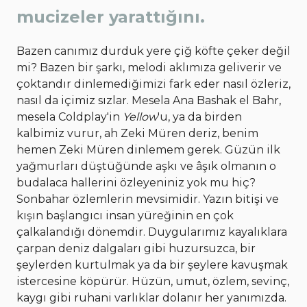
mucizeler yarattığını.
Bazen canımız durduk yere çiğ köfte çeker değil
mi? Bazen bir şarkı, melodi aklımıza geliverir ve
çoktandır dinlemediğimizi fark eder nasıl özleriz,
nasıl da içimiz sızlar. Mesela Ana Bashak el Bahr,
mesela Coldplay'in
Yellow
'u, ya da birden
kalbimiz vurur, ah Zeki Müren deriz, benim
hemen Zeki Müren dinlemem gerek. Güzün ilk
yağmurları düştüğünde aşkı ve âşık olmanın o
budalaca hallerini özleyeniniz yok mu hiç?
Sonbahar özlemlerin mevsimidir. Yazın bitişi ve
kışın başlangıcı insan yüreğinin en çok
çalkalandığı dönemdir. Duygularımız kayalıklara
çarpan deniz dalgaları gibi huzursuzca, bir
şeylerden kurtulmak ya da bir şeylere kavuşmak
istercesine köpürür. Hüzün, umut, özlem, sevinç,
kaygı gibi ruhani varlıklar dolanır her yanımızda.