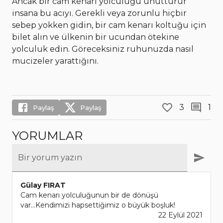
Ancak bir cam kenarı yolculuğu unutturur
insana bu acıyı. Gerekli veya zorunlu hiçbir
sebep yokken gidin, bir cam kenarı koltuğu için
bilet alın ve ülkenin bir ucundan ötekine
yolculuk edin. Göreceksiniz ruhunuzda nasıl
mucizeler yarattığını.
3
1
Paylaş
Paylaş
YORUMLAR
Bir yorum yazın
Gülay FIRAT
Cam kenarı yolculuğunun bir de dönüşü
var...Kendimizi hapsettiğimiz o büyük boşluk!
22 Eylül 2021