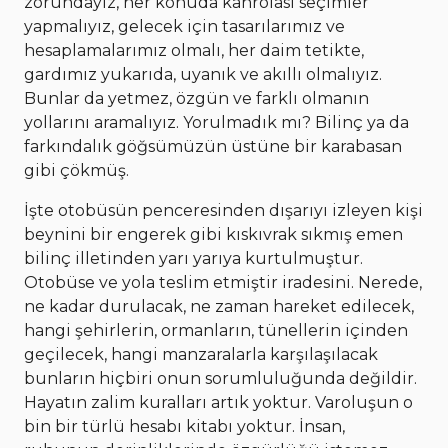
zorundayız, her konuda kahrolası seçimler
yapmalıyız, gelecek için tasarılarımız ve
hesaplamalarımız olmalı, her daim tetikte,
gardımız yukarıda, uyanık ve akıllı olmalıyız.
Bunlar da yetmez, özgün ve farklı olmanın
yollarını aramalıyız. Yorulmadık mı? Bilinç ya da
farkındalık göğsümüzün üstüne bir karabasan
gibi çökmüş.
İşte otobüsün penceresinden dışarıyı izleyen kişi
beynini bir engerek gibi kıskıvrak sıkmış emen
bilinç illetinden yarı yarıya kurtulmuştur.
Otobüse ve yola teslim etmiştir iradesini. Nerede,
ne kadar durulacak, ne zaman hareket edilecek,
hangi şehirlerin, ormanların, tünellerin içinden
geçilecek, hangi manzaralarla karşılaşılacak
bunların hiçbiri onun sorumluluğunda değildir.
Hayatın zalim kuralları artık yoktur. Varoluşun o
bin bir türlü hesabı kitabı yoktur. İnsan,