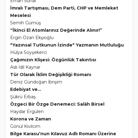
Erhan Sunar
İmralı Tartışması, Dem Parti, CHP ve Memleket
Meselesi
Semih Gümüş
“İkinci El Atomlarınız Değerinde Alınır!”
Ergin Ozan Ekşioğlu
"Yazınsal Tutkunun İzinde" Yazmanın Mutluluğu
Hülya Soyşekerci
Çağımızın Klişesi: Özgünlük Takıntısı
Aslı İdil Kaynar
Tür Olarak İklim Değişikliği Romanı
Deniz Gündoğan İbrişim
Edebiyat ve...
Şükrü Erbaş
Özgeci Bir Özge Denemeci: Salâh Birsel
Haydar Ergülen
Korona ve Zaman
Gönül Kıvılcım
Bilge Karasu’nun Kılavuz Adlı Romanı Üzerine