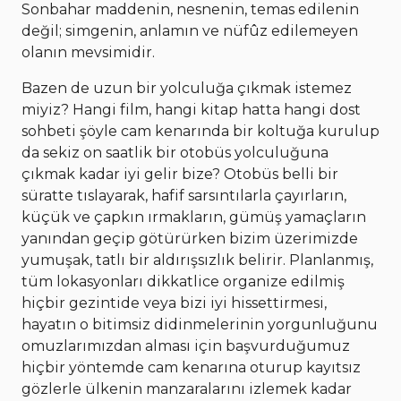
Sonbahar maddenin, nesnenin, temas edilenin
değil; simgenin, anlamın ve nüfûz edilemeyen
olanın mevsimidir.
Bazen de uzun bir yolculuğa çıkmak istemez
miyiz? Hangi film, hangi kitap hatta hangi dost
sohbeti şöyle cam kenarında bir koltuğa kurulup
da sekiz on saatlik bir otobüs yolculuğuna
çıkmak kadar iyi gelir bize? Otobüs belli bir
süratte tıslayarak, hafif sarsıntılarla çayırların,
küçük ve çapkın ırmakların, gümüş yamaçların
yanından geçip götürürken bizim üzerimizde
yumuşak, tatlı bir aldırışsızlık belirir. Planlanmış,
tüm lokasyonları dikkatlice organize edilmiş
hiçbir gezintide veya bizi iyi hissettirmesi,
hayatın o bitimsiz didinmelerinin yorgunluğunu
omuzlarımızdan alması için başvurduğumuz
hiçbir yöntemde cam kenarına oturup kayıtsız
gözlerle ülkenin manzaralarını izlemek kadar