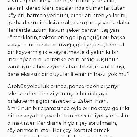
kıvrıla giden kır yollarını, sürülmüş tarlaları,
sevimli derecikleri, bacalarında dumanlar tüten
köyleri, harman yerlerini, pınarları, tren yollarını,
garba doğru isteksizce alçalan güneşi ya da daha
ilerilerde üzüm, kavun, şeker pancarı taşıyan
römorkların, traktörlerin gelip geçtiği bir başka
karayolunu uzaktan uzağa, gelişigüzel, tembel
bir koyvermişlikle seyretmekte diyelim ki bir
incir ağacının, kertenkelenin, ardıç kuşunun
varoluşuna benzeyen daha uhrevi, insanlık dışı,
daha eksiksiz bir duyular âleminin hazzı yok mu?
Otobüs yolculuklarında, pencereden dışarıyı
izlerken kendimizi yumuşak bir dalgaya
bırakıvermiş gibi hissederiz. Zaten insan,
ömrünün bir aşamasında öyle bir noktaya gelir ki
birine veya bir şeye bütün mevcudiyetiyle teslim
olmak ister. Kendisine hiçbir şey sorulmasın,
söylenmesin ister. Her şeyi kontrol etmek