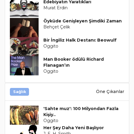
Edebiyatın Yaratıkları
Murat Erdin
Öyküde Genişleyen Şimdiki Zaman
Behçet Çelik
Bir İngiliz Halk Destanı: Beowulf
Oggito
Man Booker ödülü Richard
Flanagan’ın
Oggito
Öne Çıkanlar
Sağlık
'Sahte muz': 100 Milyondan Fazla
Kişiy..
Oggito
Her Şey Daha Yeni Başlıyor
J. E. H. Smith