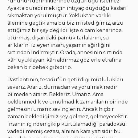
ruhunun derinliklerinde özgürlüğü istemez.
Ayakta durabilmek için ihtiyaç duyduğu kasları
sıkmaktan yorulmuştur. Yokluktan varlık
âlemine geçtik ama bu bizim istediğimiz, arzu
ettiğimiz bir şey değildi. İşte o cam kenarında
oturmuş, dışarıdaki pamuk tarlalarını, su
arıklarını izleyen insan, yaşamın ağırlığını
sırtından indirmiştir. Orada, annesinin sırtında
kâh uyuklayan, kâh aldırmaz gözlerle etrafına
bakan bir bebek gibidir o.
Rastlantının, tesadüfün getirdiği mutlulukları
severiz. Ararız, durmadan ve yorulmak nedir
bilmeden ararız. Bekleriz. Umarız. Ama
beklenmedik ve umulmadık zamanların birinde
gelmesini umarız sevinçlerin. Ancak hiçbir
zaman beklediğimiz şey gelmez, gelmeyecektir.
İnsanın içinden çıkıp kurtulamadığı paradoksu,
vadedilmemiş cezası, alnının kara yazısıdır bu.