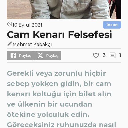
10 Eylül 2021
İnsan
Cam Kenarı Felsefesi
Mehmet Kabakçı
3
1
Paylaş
Paylaş
Gerekli veya zorunlu hiçbir
sebep yokken gidin, bir cam
kenarı koltuğu için bilet alın
ve ülkenin bir ucundan
ötekine yolculuk edin.
Göreceksiniz ruhunuzda nasıl