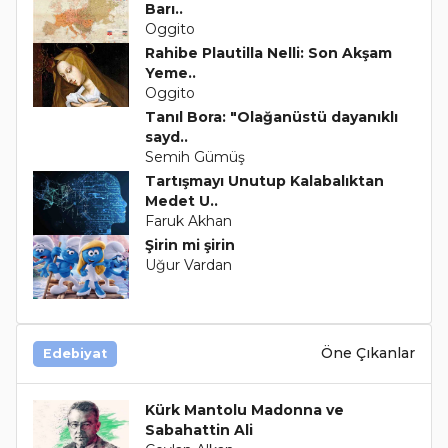
Barı..
Oggito
Rahibe Plautilla Nelli: Son Akşam
Yeme..
Oggito
Tanıl Bora: "Olağanüstü dayanıklı
sayd..
Semih Gümüş
Tartışmayı Unutup Kalabalıktan
Medet U..
Faruk Akhan
Şirin mi şirin
Uğur Vardan
Öne Çıkanlar
Edebiyat
Kürk Mantolu Madonna ve
Sabahattin Ali