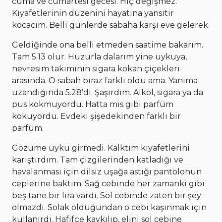
cuma ve cumartesi gecesi. Hiç değişmez.
Kıyafetlerinin düzenini hayatına yansıtır
kocacım. Belli günlerde sabaha karşı eve gelerek.
Geldiğinde ona belli etmeden saatime bakarım.
Tam 5.13 olur. Huzurla dalarım yine uykuya,
nevresim takımının sigara kokan çiçekleri
arasında. O sabah biraz farklı oldu ama. Yanıma
uzandığında 5.28’di. Şaşırdım. Alkol, sigara ya da
pus kokmuyordu. Hatta mis gibi parfüm
kokuyordu. Evdeki şişedekinden farklı bir
parfüm.
Gözüme uyku girmedi. Kalktım kıyafetlerini
karıştırdım. Tam çizgilerinden katladığı ve
havalanması için dilsiz uşağa astığı pantolonun
ceplerine baktım. Sağ cebinde her zamanki gibi
beş tane bir lira vardı. Sol cebinde zaten bir şey
olmazdı. Solak olduğundan o cebi kaşınmak için
kullanırdı. Hafifçe kaykılıp, elini sol cebine