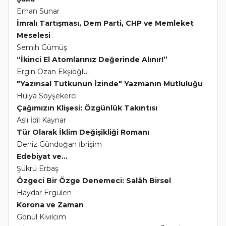
Erhan Sunar
İmralı Tartışması, Dem Parti, CHP ve Memleket
Meselesi
Semih Gümüş
“İkinci El Atomlarınız Değerinde Alınır!”
Ergin Ozan Ekşioğlu
"Yazınsal Tutkunun İzinde" Yazmanın Mutluluğu
Hülya Soyşekerci
Çağımızın Klişesi: Özgünlük Takıntısı
Aslı İdil Kaynar
Tür Olarak İklim Değişikliği Romanı
Deniz Gündoğan İbrişim
Edebiyat ve...
Şükrü Erbaş
Özgeci Bir Özge Denemeci: Salâh Birsel
Haydar Ergülen
Korona ve Zaman
Gönül Kıvılcım