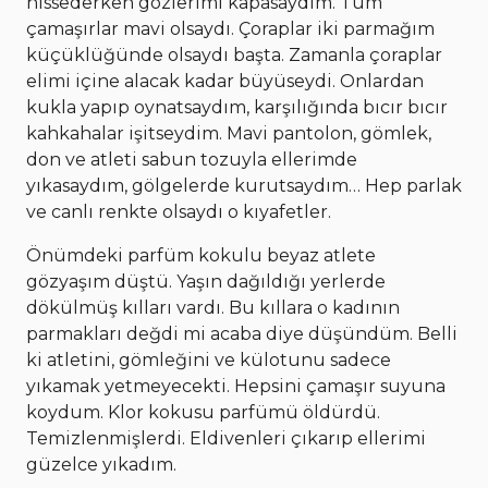
hissederken gözlerimi kapasaydım. Tüm
çamaşırlar mavi olsaydı. Çoraplar iki parmağım
küçüklüğünde olsaydı başta. Zamanla çoraplar
elimi içine alacak kadar büyüseydi. Onlardan
kukla yapıp oynatsaydım, karşılığında bıcır bıcır
kahkahalar işitseydim. Mavi pantolon, gömlek,
don ve atleti sabun tozuyla ellerimde
yıkasaydım, gölgelerde kurutsaydım… Hep parlak
ve canlı renkte olsaydı o kıyafetler.
Önümdeki parfüm kokulu beyaz atlete
gözyaşım düştü. Yaşın dağıldığı yerlerde
dökülmüş kılları vardı. Bu kıllara o kadının
parmakları değdi mi acaba diye düşündüm. Belli
ki atletini, gömleğini ve külotunu sadece
yıkamak yetmeyecekti. Hepsini çamaşır suyuna
koydum. Klor kokusu parfümü öldürdü.
Temizlenmişlerdi. Eldivenleri çıkarıp ellerimi
güzelce yıkadım.