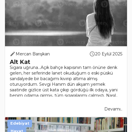
Mercan Barışkan
20 Eylül 2025
Alt Kat
Sigara uğruna…Açık bahçe kapısının tam önüne denk
gelen, her seferinde lanet okuduğum o eski püskü
sandalyede bir bacağımı kıvırıp altıma almış
oturuyordum. Sevgi Hanım dün akşam yemek
saatinde gizlice üst kata çıkıp gördüğü ilk odaya, yani
benim odama girmiş, tüm sigaralarımı çalmıştı. Nasıl..
Devamı..
Edebiyat
Hayat