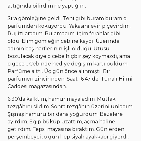
attığında bilirdim ne yaptığını.
Sıra gömleğine geldi. Teni gibi buram buram o
parfümden kokuyordu. Yakasını evirip çevirdim.
Ruj izi aradım. Bulamadım. İçim ferahlar gibi
oldu. Elim gömleğin cebine kaydı. Üzerinde
adının baş harflerinin işli olduğu. Ütüsü
bozulacak diye o cebe hiçbir şey koymazdı, ama
o gece… Cebinde hediye değişim kartı buldum.
Parfüme aitti. Üç gün önce alınmıştı. Bir
parfümeri zincirinden. Saat 16.47 de. Tunalı Hilmi
Caddesi mağazasından.
6.30’da kalktım, hamur mayaladım. Mutfak
tezgâhını sildim. Sonra tezgâhın üzerini unladım.
Şişmiş hamuru bir daha yoğurdum. Bezelere
ayırdım. Eğip büküp uzattım, açma haline
getirdim. Tepsi mayasına bıraktım. Günlerden
perşembeydi, o gün hep siyah ayakkabı giyerdi.