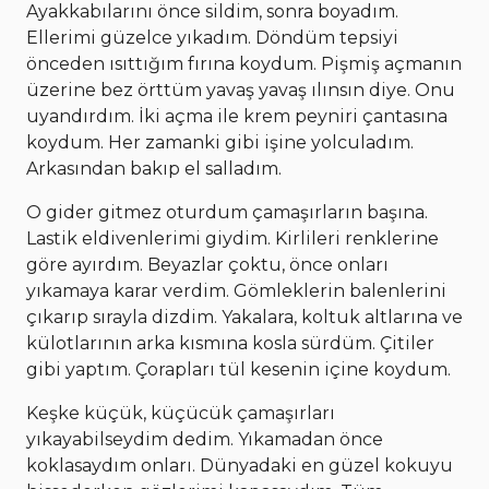
Ayakkabılarını önce sildim, sonra boyadım.
Ellerimi güzelce yıkadım. Döndüm tepsiyi
önceden ısıttığım fırına koydum. Pişmiş açmanın
üzerine bez örttüm yavaş yavaş ılınsın diye. Onu
uyandırdım. İki açma ile krem peyniri çantasına
koydum. Her zamanki gibi işine yolculadım.
Arkasından bakıp el salladım.
O gider gitmez oturdum çamaşırların başına.
Lastik eldivenlerimi giydim. Kirlileri renklerine
göre ayırdım. Beyazlar çoktu, önce onları
yıkamaya karar verdim. Gömleklerin balenlerini
çıkarıp sırayla dizdim. Yakalara, koltuk altlarına ve
külotlarının arka kısmına kosla sürdüm. Çitiler
gibi yaptım. Çorapları tül kesenin içine koydum.
Keşke küçük, küçücük çamaşırları
yıkayabilseydim dedim. Yıkamadan önce
koklasaydım onları. Dünyadaki en güzel kokuyu