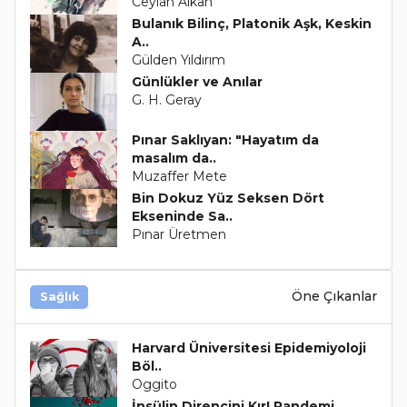
Ceylan Alkan
Bulanık Bilinç, Platonik Aşk, Keskin
A..
Gülden Yıldırım
Günlükler ve Anılar
G. H. Geray
Pınar Saklıyan: "Hayatım da
masalım da..
Muzaffer Mete
Bin Dokuz Yüz Seksen Dört
Ekseninde Sa..
Pınar Üretmen
Öne Çıkanlar
Sağlık
Harvard Üniversitesi Epidemiyoloji
Böl..
Oggito
İnsülin Direncini Kır! Pandemi