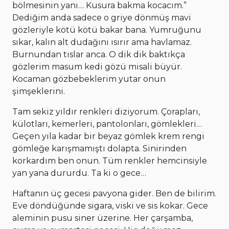
bölmesinin yanı… Kusura bakma kocacım.”
Dediğim anda sadece o griye dönmüş mavi
gözleriyle kötü kötü bakar bana. Yumruğunu
sıkar, kalın alt dudağını ısırır ama havlamaz.
Burnundan tıslar anca. O dik dik baktıkça
gözlerim masum kedi gözü misali büyür.
Kocaman gözbebeklerim yutar onun
şimşeklerini.
Tam sekiz yıldır renkleri diziyorum. Çorapları,
külotları, kemerleri, pantolonları, gömlekleri…
Geçen yıla kadar bir beyaz gömlek krem rengi
gömleğe karışmamıştı dolapta. Sinirinden
korkardım ben onun. Tüm renkler hemcinsiyle
yan yana dururdu. Ta ki o gece…
Haftanın üç gecesi pavyona gider. Ben de bilirim.
Eve döndüğünde sigara, viski ve sis kokar. Gece
aleminin pusu siner üzerine. Her çarşamba,