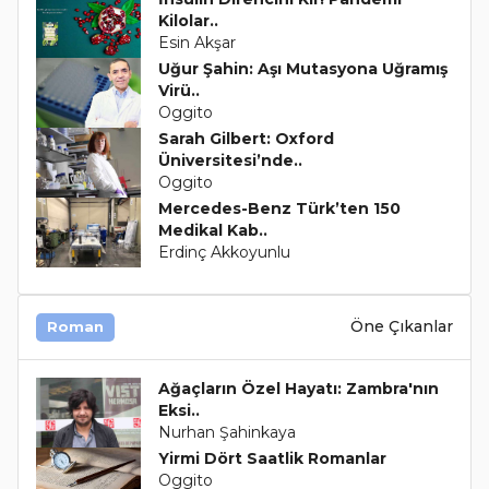
Kilolar..
Esin Akşar
Uğur Şahin: Aşı Mutasyona Uğramış
Virü..
Oggito
Sarah Gilbert: Oxford
Üniversitesi’nde..
Oggito
Mercedes-Benz Türk’ten 150
Medikal Kab..
Erdinç Akkoyunlu
Öne Çıkanlar
Roman
Ağaçların Özel Hayatı: Zambra'nın
Eksi..
Nurhan Şahinkaya
Yirmi Dört Saatlik Romanlar
Oggito