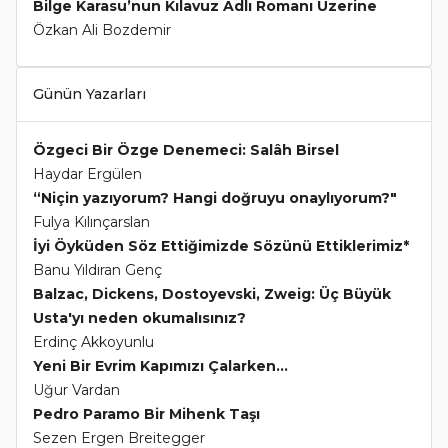
Bilge Karasu’nun Kılavuz Adlı Romanı Üzerine
Özkan Ali Bozdemir
Günün Yazarları
Özgeci Bir Özge Denemeci: Salâh Birsel
Haydar Ergülen
“Niçin yazıyorum? Hangi doğruyu onaylıyorum?"
Fulya Kılınçarslan
İyi Öyküden Söz Ettiğimizde Sözünü Ettiklerimiz*
Banu Yıldıran Genç
Balzac, Dickens, Dostoyevski, Zweig: Üç Büyük
Usta'yı neden okumalısınız?
Erdinç Akkoyunlu
Yeni Bir Evrim Kapımızı Çalarken...
Uğur Vardan
Pedro Paramo Bir Mihenk Taşı
Sezen Ergen Breitegger