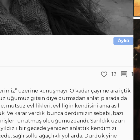
Öykü
12
1
erimiz” üzerine konuşmayı. O kadar çayı ne ara içtik
suzluğumuz gitsin diye durmadan anlatıp arada da
 mutsuz evlilikleri, evliliğin kendisini ama asıl
 Ve karar verdik: bunca derdimizin sebebi, bazı
renişleri unutmuş olduğumuzdandı. Sarıldık uzun
ıldızlı bir gecede yeniden anlattık kendimizi
e, sağlı sollu ağaçlıklı yollarda. Durduk yine