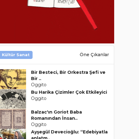
Öne Çıkanlar
Kültür Sanat
Bir Besteci, Bir Orkestra Şefi ve
Bir ..
Oggito
Bu Harika Çizimler Çok Etkileyici
Oggito
Balzac'ın Goriot Baba
Romanından İnsan..
Oggito
Ayşegül Devecioğlu: “Edebiyatla
anlatm..