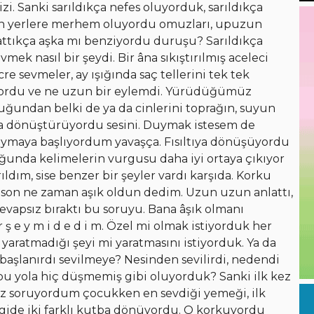
izi. Sanki sarıldıkça nefes oluyorduk, sarıldıkça
an yerlere merhem oluyordu omuzları, upuzun
ttıkça aşka mı benziyordu duruşu? Sarıldıkça
 nasıl bir şeydi. Bir âna sıkıştırılmış aceleci
e sevmeler, ay ışığında saç tellerini tek tek
liyordu ve ne uzun bir eylemdi. Yürüdüğümüz
ğundan belki de ya da cinlerini toprağın, suyun
a dönüştürüyordu sesini. Duymak istesem de
uymaya başlıyordum yavaşça. Fısıltıya dönüşüyordu
tuğunda kelimelerin vurgusu daha iyi ortaya çıkıyor
ldım, sise benzer bir şeyler vardı karşıda. Korku
En son ne zaman aşık oldun dedim. Uzun uzun anlattı,
Cevapsız bıraktı bu soruyu. Bana âşık olmanı
r ş e y m i d e d i m. Özel mi olmak istiyorduk her
yaratmadığı şeyi mi yaratmasını istiyorduk. Ya da
başlanırdı sevilmeye? Nesinden sevilirdi, nedendi
u yola hiç düşmemiş gibi oluyorduk? Sanki ilk kez
kez soruyordum çocukken en sevdiği yemeği, ilk
t gide iki farklı kutba dönüyordu. O korkuyordu