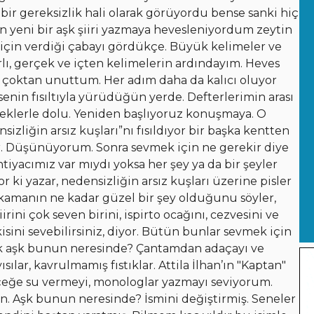
bir gereksizlik hali olarak görüyordu bense sanki hiç
dan yeni bir aşk şiiri yazmaya hevesleniyordum zeytin
 için verdiği çabayı gördükçe. Büyük kelimeler ve
ı, gerçek ve içten kelimelerin ardındayım. Heves
 çoktan unuttum. Her adım daha da kalıcı oluyor
enin fısıltıyla yürüdüğün yerde. Defterlerimin arası
çeklerle dolu. Yeniden başlıyoruz konuşmaya. O
sizliğin arsız kuşları”nı fısıldıyor bir başka kentten
r. Düşünüyorum. Sonra sevmek için ne gerekir diye
iyacımız var mıydı yoksa her şey ya da bir şeyler
i yazar, nedensizliğin arsız kuşları üzerine pisler
kamanın ne kadar güzel bir şey olduğunu söyler,
irini çok seven birini, ispirto ocağını, cezvesini ve
sini sevebilirsiniz, diyor. Bütün bunlar sevmek için
ak aşk bunun neresinde? Çantamdan adaçayı ve
lar, kavrulmamış fıstıklar. Attila İlhan’ın "Kaptan"
içeğe su vermeyi, monologlar yazmayı seviyorum.
n. Aşk bunun neresinde? İsmini değiştirmiş. Seneler