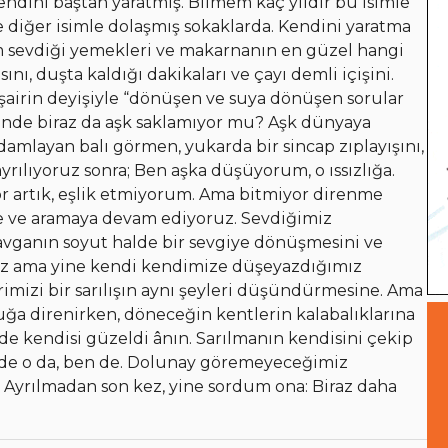
endini baştan yaratmış. Bilmem kaç yıldır bu isimle
 diğer isimle dolaşmış sokaklarda. Kendini yaratma
m sevdiği yemekleri ve makarnanın en güzel hangi
nı, duşta kaldığı dakikaları ve çayı demli içişini.
airin deyişiyle “dönüşen ve suya dönüşen sorular
çinde biraz da aşk saklamıyor mu? Aşk dünyaya
damlayan balı görmen, yukarda bir sincap zıplayışını,
ayrılıyoruz sonra; Ben aşka düşüyorum, o ıssızlığa.
yor artık, eşlik etmiyorum. Ama bitmiyor direnme
ye ve aramaya devam ediyoruz. Sevdiğimiz
vganın soyut halde bir sevgiye dönüşmesini ve
ımız ama yine kendi kendimize düşeyazdığımız
mizi bir sarılışın aynı şeyleri düşündürmesine. Ama
ğuğa direnirken, döneceğin kentlerin kalabalıklarına
e kendisi güzeldi ânın. Sarılmanın kendisini çekip
 de o da, ben de. Dolunay göremeyeceğimiz
 Ayrılmadan son kez, yine sordum ona: Biraz daha