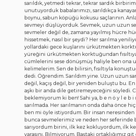
sarıldık, yetmedi tekrar, tekrar sardık birbirim
unutuyorduk babalarımızı, sarıldıkça kanay
boynu, sabun köpüğü kokusu saçlarının. Anla
sevmeyi düşlüyorduk. Sevmek, uzun uzun sevmek
sevmeler değil de, zamana yayılmış hücre hücr
hissetmek, nasıl bir şeydi? Her sarılma yeni
yollardaki gece kuşlarını ürkütmekten korktu
yüreğini ürkütmekten korktuğundan fısıltıy
cümlelerini sese dönüşmüş haliyle ben ona 
kelimelerim. Sen de bilirsin, fısıltıyla konuş
dedi. Öğrendim. Sarıldım yine. Uzun uzun sarı
değil, kaçış değil, bir yeniden buluştu bu. 
aşkı bir anda dile getiremeyeceğini söyledi. 
beklemiyorum ki ben! Sahi ya, b e n ö y l e b i 
sarılmada. Her sarılmanın onda daha önce hiç 
ben mi öyle istiyordum. Bir insan neresinden 
bunca sevmelerimiz ve neden her seferinde b
sarıyordum birini, ilk kez kokluyordum, ilk 
yarasını. Bilmiyorum. Baştaki ortaklığımız gi