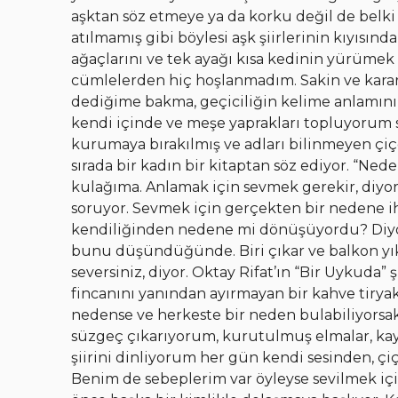
aşktan söz etmeye ya da korku değil de belki 
atılmamış gibi böylesi aşk şiirlerinin kıyısın
ağaçlarını ve tek ayağı kısa kedinin yürümek
cümlelerden hiç hoşlanmadım. Sakin ve kararl
dediğime bakma, geçiciliğin kelime anlamını
kendi içinde ve meşe yaprakları topluyorum s
kurumaya bırakılmış ve adları bilinmeyen çi
sırada bir kadın bir kitaptan söz ediyor. “Neden
kulağıma. Anlamak için sevmek gerekir, diyo
soruyor. Sevmek için gerçekten bir nedene iht
kendiliğinden nedene mi dönüşüyordu? Diyor k
bunu düşündüğünde. Biri çıkar ve balkon yı
seversiniz, diyor. Oktay Rifat’ın “Bir Uykuda” şi
fincanını yanından ayırmayan bir kahve tiryaki
nedense ve herkeste bir neden bulabiliyors
süzgeç çıkarıyorum, kurutulmuş elmalar, kayısı
şiirini dinliyorum her gün kendi sesinden, ç
Benim de sebeplerim var öyleyse sevilmek içi