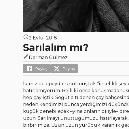
2 Eylül 2018
Sarılalım mı?
Derman Gülmez
Paylaş
Paylaş
İkimiz de epeydir unutmuştuk “incelikli şeyl
hatırlamıyorum. Belli ki onca konuşmada su
hep çay içtik. Söğüt altı denen çay bahçesinde,
neden kendimizi bunca yerdiğimizi düşündük.
küçük denebilecek –yine onların diliyle– di
uzun. Sarılmayı unuttuğumuzu hatırlayarak, y
birbirimize. Uzun uzun yürüdük karanlık geced