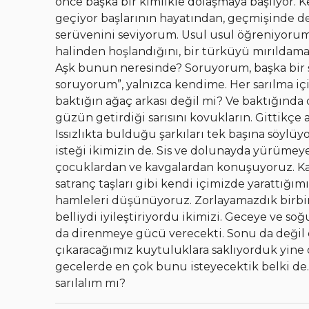
önce başka bir kimlikle dolaşmaya başlıyor. K
geçiyor başlarının hayatından, geçmişinde de
serüvenini seviyorum. Usul usul öğreniyoru
halinden hoşlandığını, bir türküyü mırıldaması
Aşk bunun neresinde? Soruyorum, başka bir ş
soruyorum”, yalnızca kendime. Her sarılma i
baktığın ağaç arkası değil mi? Ve baktığında 
güzün getirdiği sarısını kovukların. Gittikçe 
Issızlıkta bulduğu şarkıları tek başına söylü
isteği ikimizin de. Sis ve dolunayda yürüme
çocuklardan ve kavgalardan konuşuyoruz. Ka
satranç taşları gibi kendi içimizde yarattığ
hamleleri düşünüyoruz. Zorlayamazdık birbiri
belliydi iyileştiriyordu ikimizi. Geceye ve so
da direnmeye gücü verecekti. Sonu da değil d
çıkaracağımız kuytuluklara saklıyorduk yine
gecelerde en çok bunu isteyecektik belki de.
sarılalım mı?