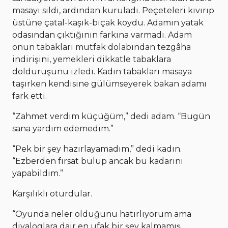
masayı sildi, ardından kuruladı. Peçeteleri kıvırıp
üstüne çatal-kaşık-bıçak koydu. Adamın yatak
odasından çıktığının farkına varmadı. Adam
onun tabakları mutfak dolabından tezgâha
indirişini, yemekleri dikkatle tabaklara
dolduruşunu izledi. Kadın tabakları masaya
taşırken kendisine gülümseyerek bakan adamı
fark etti.
“Zahmet verdim küçüğüm,” dedi adam. “Bugün
sana yardım edemedim.”
“Pek bir şey hazırlayamadım,” dedi kadın.
“Ezberden fırsat bulup ancak bu kadarını
yapabildim.”
Karşılıklı oturdular.
“Oyunda neler olduğunu hatırlıyorum ama
diyaloglara dair en ufak bir şey kalmamış