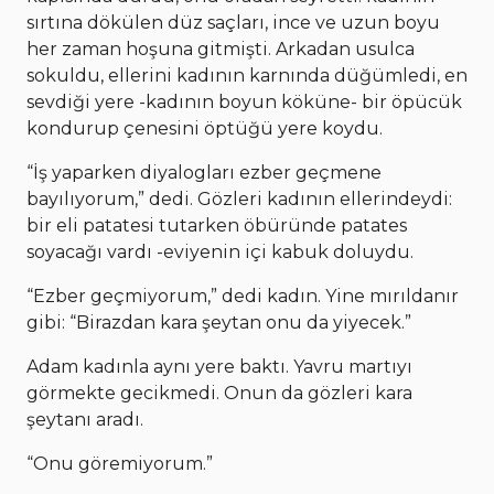
sırtına dökülen düz saçları, ince ve uzun boyu
her zaman hoşuna gitmişti. Arkadan usulca
sokuldu, ellerini kadının karnında düğümledi, en
sevdiği yere -kadının boyun köküne- bir öpücük
kondurup çenesini öptüğü yere koydu.
“İş yaparken diyalogları ezber geçmene
bayılıyorum,” dedi. Gözleri kadının ellerindeydi:
bir eli patatesi tutarken öbüründe patates
soyacağı vardı -eviyenin içi kabuk doluydu.
“Ezber geçmiyorum,” dedi kadın. Yine mırıldanır
gibi: “Birazdan kara şeytan onu da yiyecek.”
Adam kadınla aynı yere baktı. Yavru martıyı
görmekte gecikmedi. Onun da gözleri kara
şeytanı aradı.
“Onu göremiyorum.”