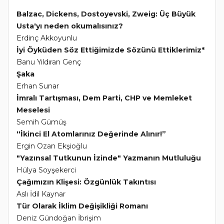
Balzac, Dickens, Dostoyevski, Zweig: Üç Büyük
Usta'yı neden okumalısınız?
Erdinç Akkoyunlu
İyi Öyküden Söz Ettiğimizde Sözünü Ettiklerimiz*
Banu Yıldıran Genç
Şaka
Erhan Sunar
İmralı Tartışması, Dem Parti, CHP ve Memleket
Meselesi
Semih Gümüş
“İkinci El Atomlarınız Değerinde Alınır!”
Ergin Ozan Ekşioğlu
"Yazınsal Tutkunun İzinde" Yazmanın Mutluluğu
Hülya Soyşekerci
Çağımızın Klişesi: Özgünlük Takıntısı
Aslı İdil Kaynar
Tür Olarak İklim Değişikliği Romanı
Deniz Gündoğan İbrişim