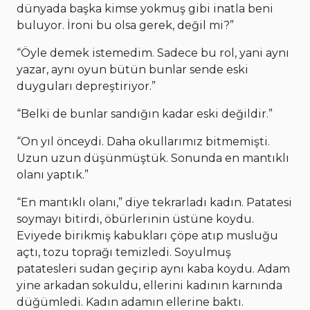
dünyada başka kimse yokmuş gibi inatla beni
buluyor. İroni bu olsa gerek, değil mi?”
“Öyle demek istemedim. Sadece bu rol, yani aynı
yazar, aynı oyun bütün bunlar sende eski
duyguları depreştiriyor.”
“Belki de bunlar sandığın kadar eski değildir.”
“On yıl önceydi. Daha okullarımız bitmemişti.
Uzun uzun düşünmüştük. Sonunda en mantıklı
olanı yaptık.”
“En mantıklı olanı,” diye tekrarladı kadın. Patatesi
soymayı bitirdi, öbürlerinin üstüne koydu.
Eviyede birikmiş kabukları çöpe atıp musluğu
açtı, tozu toprağı temizledi. Soyulmuş
patatesleri sudan geçirip aynı kaba koydu. Adam
yine arkadan sokuldu, ellerini kadının karnında
düğümledi. Kadın adamın ellerine baktı.