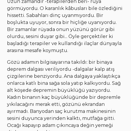
Uzun zamandır -terapilerden beri- rüya
görmüyordu. O karanlık kâbusları bile özlediğini
hissetti. Sabahları dinç uyanmıyordu. Bir
boşlukta uyuyor, sonra bir hiçliğe uyanıyordu.
Bir zamanlar rüyada onun yüzünü görür gibi
olurdu, sesini duyar gibi... Öyle gerçektiler ki
başladığı terapiler ve kullandığı ilaçlar dünyayla
arasına mesafe koymuştu.
Gözü adamın bilgisayarına takıldı: bir binaya
deprem dalgası veriliyordu -dalgalar kalp atış
çizgilerine benziyordu. Ana dalgaya yaklaştıkça
onlarca katlı bina sağa sola yatıp kalkıyordu. Sağ
alt köşede depremin büyüklüğü yazıyordu.
Kadın binanın kaç büyüklüğünde bir depremle
yıkılacağını merak etti, gözünü ekrandan
ayırmadı. Banyodan saç kurutma makinesinin
sesini duyunca yerinden kalktı, mutfağa gitti.
Ocağı kapayıp adam çıkıncaya değin yemeği