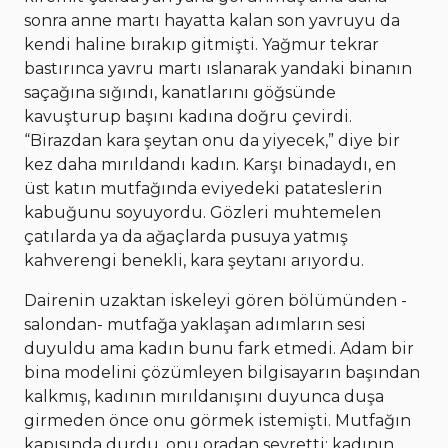
sonra anne martı hayatta kalan son yavruyu da
kendi haline bırakıp gitmişti. Yağmur tekrar
bastırınca yavru martı ıslanarak yandaki binanın
saçağına sığındı, kanatlarını göğsünde
kavuşturup başını kadına doğru çevirdi.
“Birazdan kara şeytan onu da yiyecek,” diye bir
kez daha mırıldandı kadın. Karşı binadaydı, en
üst katın mutfağında eviyedeki patateslerin
kabuğunu soyuyordu. Gözleri muhtemelen
çatılarda ya da ağaçlarda pusuya yatmış
kahverengi benekli, kara şeytanı arıyordu.
Dairenin uzaktan iskeleyi gören bölümünden -
salondan- mutfağa yaklaşan adımların sesi
duyuldu ama kadın bunu fark etmedi. Adam bir
bina modelini çözümleyen bilgisayarın başından
kalkmış, kadının mırıldanışını duyunca duşa
girmeden önce onu görmek istemişti. Mutfağın
kapısında durdu, onu oradan seyretti: kadının