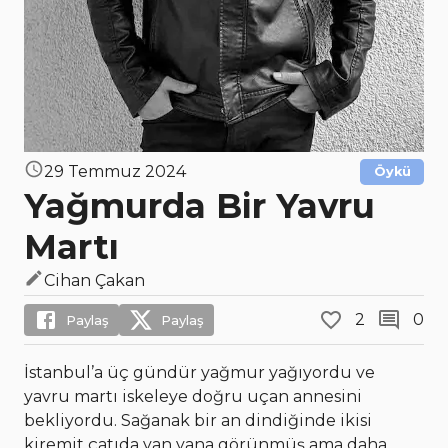
29 Temmuz 2024
Öykü
Yağmurda Bir Yavru
Martı
Cihan Çakan
2
0
Paylaş
Paylaş
İstanbul’a üç gündür yağmur yağıyordu ve
yavru martı iskeleye doğru uçan annesini
bekliyordu. Sağanak bir an dindiğinde ikisi
kiremit çatıda yan yana görünmüş ama daha