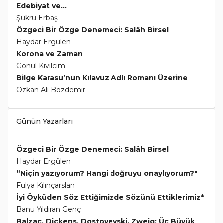
Edebiyat ve...
Şükrü Erbaş
Özgeci Bir Özge Denemeci: Salâh Birsel
Haydar Ergülen
Korona ve Zaman
Gönül Kıvılcım
Bilge Karasu’nun Kılavuz Adlı Romanı Üzerine
Özkan Ali Bozdemir
Günün Yazarları
Özgeci Bir Özge Denemeci: Salâh Birsel
Haydar Ergülen
“Niçin yazıyorum? Hangi doğruyu onaylıyorum?"
Fulya Kılınçarslan
İyi Öyküden Söz Ettiğimizde Sözünü Ettiklerimiz*
Banu Yıldıran Genç
Balzac, Dickens, Dostoyevski, Zweig: Üç Büyük