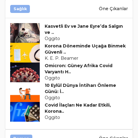
Öne Çıkanlar
Sağlık
Kasvetli Ev ve Jane Eyre’da Salgın
ve ..
Oggito
Korona Döneminde Uçağa Binmek
Güvenli ..
K. E. P. Beamer
Omicron: Güney Afrika Covid
Varyantı H..
Oggito
10 Eylül Dünya İntiharı Önleme
Günü: İ..
Oggito
Covid İlaçları Ne Kadar Etkili,
Korona..
Oggito