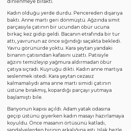
dinlenmeye bıraktı.
Kadın olduğu yerde durdu. Pencereden dışarıya
baktı. Anne martı geri dönmüştü. Ağzında simit
parçasıyla çatının bir ucundan öbür ucuna
birkaç kez gidip geldi. Bacanın etrafında bir tur
attı, yavrunun az önce sığındığı saçakta bekledi.
Yavru görünürde yoktu. Kara şeytan yandaki
binanın çatısından kafasını uzattı. Patisiyle
ağzını temizleyip yağmura aldırmadan öbür
çatıya sıçradı. Kuyruğu dikti. Kadın anne martıya
seslenmek istedi. Kara şeytan cezasız
kalmamalıydı ama anne martı simidi çatının
üstüne bırakmış, kopardığı parçayı yutmaya
başlamıştı bile.
Banyonun kapısı açıldı. Adam yatak odasına
geçip üstünü giyerken kadın masayı hazırlamaya
koyuldu. Önce masanın örtüsünü katladı,
sandalyelerden birinin arkalığına astı. Islak bezle