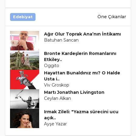
Öne Çıkanlar
Edebiyat
Ağır Olur Toprak Ana’nın İntikamı
Batuhan Sarıcan
Bronte Kardeşlerin Romanlarını
Etkiley..
Oggito
Hayattan Bunaldınız mı? O Halde
Usta i..
Viv Groskop
Martı Jonathan Livingston
Ceylan Alkan
Irmak Zileli: "Yazma sürecini ucu
açık..
Ayşe Yazar